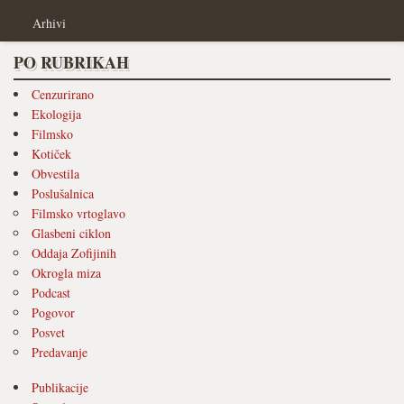
Arhivi
PO RUBRIKAH
Cenzurirano
Ekologija
Filmsko
Kotiček
Obvestila
Poslušalnica
Filmsko vrtoglavo
Glasbeni ciklon
Oddaja Zofijinih
Okrogla miza
Podcast
Pogovor
Posvet
Predavanje
Publikacije