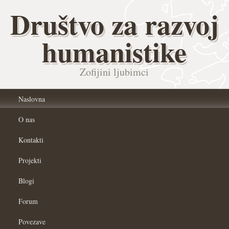
Društvo za razvoj
humanistike
Zofijini ljubimci
Naslovna
O nas
Kontakti
Projekti
Blogi
Forum
Povezave