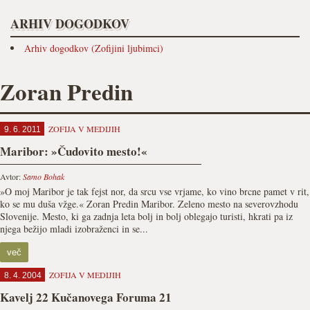
ARHIV DOGODKOV
Arhiv dogodkov (Zofijini ljubimci)
Zoran Predin
ZOFIJA V MEDIJIH
9. 6. 2011
Maribor: »Čudovito mesto!«
Avtor:
Samo Bohak
»O moj Maribor je tak fejst nor, da srcu vse vrjame, ko vino brcne pamet v rit,
ko se mu duša vžge.« Zoran Predin Maribor. Zeleno mesto na severovzhodu
Slovenije. Mesto, ki ga zadnja leta bolj in bolj oblegajo turisti, hkrati pa iz
njega bežijo mladi izobraženci in se...
več
ZOFIJA V MEDIJIH
8. 4. 2004
Kavelj 22 Kučanovega Foruma 21