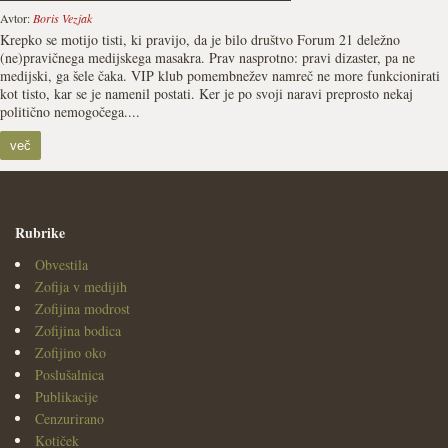
Avtor:
Boris Vezjak
Krepko se motijo tisti, ki pravijo, da je bilo društvo Forum 21 deležno
(ne)pravičnega medijskega masakra. Prav nasprotno: pravi dizaster, pa ne
medijski, ga šele čaka. VIP klub pomembnežev namreč ne more funkcionirati
kot tisto, kar se je namenil postati. Ker je po svoji naravi preprosto nekaj
politično nemogočega....
več
Rubrike
Obvestila
Zofija v medijih
Zofijina modrost
Zofijina bodica
Zofijino oko
Poslušalnica
Publikacije
Cenzurirano
Kotiček