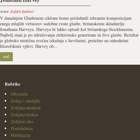
Avtor:
Zofijini ljubimci
V današnjem Glasbenem ciklonu bomo prisluhnili izbranim kompozicijam
enega mlajših virtuozov sodobne resne glasbe, britanskemu skladatelju
Jonathanu Harveyu. Harveya bi lahko opisali kot britanskega Stockhausena.
Najbolj znan je po združevanju elektronsko generirane in žive glasbe. Rezultat
je globoko mistična zvočna izkušnja z številnimi, pretežno ne-zahodnimi
filozofskimi vplivi. Harvey ob...
več
Rubrike
Obvestila
Zofija v medijih
Zofijina modrost
Zofijina bodica
Zofijino oko
Poslušalnica
Publikacije