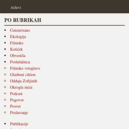
Arhivi
PO RUBRIKAH
Cenzurirano
Ekologija
Filmsko
Kotiček
Obvestila
Poslušalnica
Filmsko vrtoglavo
Glasbeni ciklon
Oddaja Zofijinih
Okrogla miza
Podcast
Pogovor
Posvet
Predavanje
Publikacije