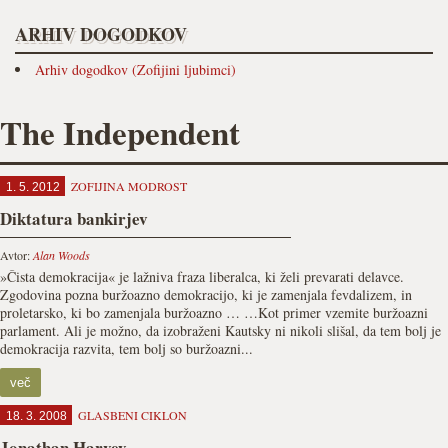
ARHIV DOGODKOV
Arhiv dogodkov (Zofijini ljubimci)
The Independent
ZOFIJINA MODROST
1. 5. 2012
Diktatura bankirjev
Avtor:
Alan Woods
»Čista demokracija« je lažniva fraza liberalca, ki želi prevarati delavce.
Zgodovina pozna buržoazno demokracijo, ki je zamenjala fevdalizem, in
proletarsko, ki bo zamenjala buržoazno … …Kot primer vzemite buržoazni
parlament. Ali je možno, da izobraženi Kautsky ni nikoli slišal, da tem bolj je
demokracija razvita, tem bolj so buržoazni...
več
GLASBENI CIKLON
18. 3. 2008
Jonathan Harvey