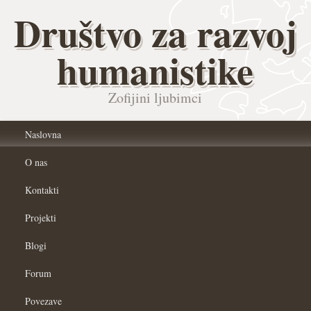
Društvo za razvoj
humanistike
Zofijini ljubimci
Naslovna
O nas
Kontakti
Projekti
Blogi
Forum
Povezave