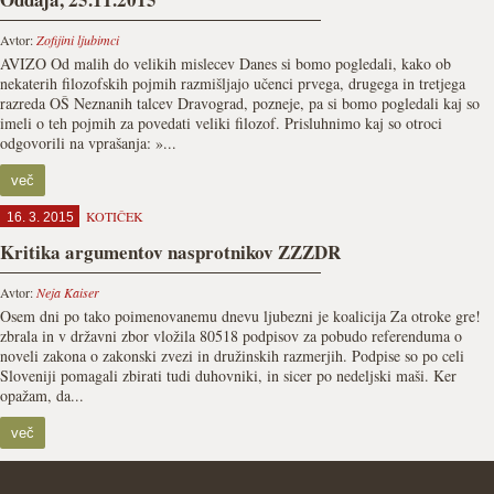
Avtor:
Zofijini ljubimci
AVIZO Od malih do velikih mislecev Danes si bomo pogledali, kako ob
nekaterih filozofskih pojmih razmišljajo učenci prvega, drugega in tretjega
razreda OŠ Neznanih talcev Dravograd, pozneje, pa si bomo pogledali kaj so
imeli o teh pojmih za povedati veliki filozof. Prisluhnimo kaj so otroci
odgovorili na vprašanja: »...
več
KOTIČEK
16. 3. 2015
Kritika argumentov nasprotnikov ZZZDR
Avtor:
Neja Kaiser
Osem dni po tako poimenovanemu dnevu ljubezni je koalicija Za otroke gre!
zbrala in v državni zbor vložila 80518 podpisov za pobudo referenduma o
noveli zakona o zakonski zvezi in družinskih razmerjih. Podpise so po celi
Sloveniji pomagali zbirati tudi duhovniki, in sicer po nedeljski maši. Ker
opažam, da...
več