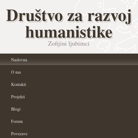
Društvo za razvoj
humanistike
Zofijini ljubimci
Naslovna
O nas
Kontakti
Projekti
Blogi
Forum
Povezave