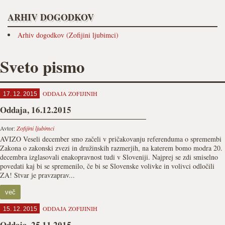
ARHIV DOGODKOV
Arhiv dogodkov (Zofijini ljubimci)
Sveto pismo
ODDAJA ZOFIJINIH
17. 12. 2015
Oddaja, 16.12.2015
Avtor:
Zofijini ljubimci
AVIZO Veseli december smo začeli v pričakovanju referenduma o spremembi
Zakona o zakonski zvezi in družinskih razmerjih, na katerem bomo modra 20.
decembra izglasovali enakopravnost tudi v Sloveniji. Najprej se zdi smiselno
povedati kaj bi se spremenilo, če bi se Slovenske volivke in volivci odločili
ZA! Stvar je pravzaprav...
več
ODDAJA ZOFIJINIH
15. 12. 2015
Oddaja, 25.11.2015