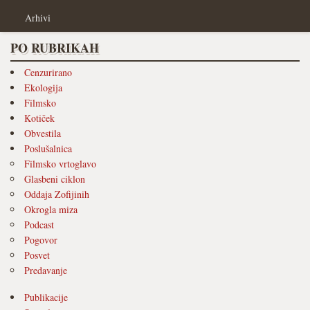
Arhivi
PO RUBRIKAH
Cenzurirano
Ekologija
Filmsko
Kotiček
Obvestila
Poslušalnica
Filmsko vrtoglavo
Glasbeni ciklon
Oddaja Zofijinih
Okrogla miza
Podcast
Pogovor
Posvet
Predavanje
Publikacije