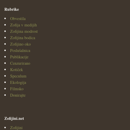
Rubrike
Obvestila
Zofija v medijih
Zofijina modrost
Zofijina bodica
Zofijino oko
Poslušalnica
Publikacije
Cenzurirano
Kotiček
Speculum
Ekologija
Filmsko
Donirajte
Zofijini.net
Zofijini