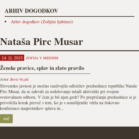
ARHIV DOGODKOV
Arhiv dogodkov (Zofijini ljubimci)
Nataša Pirc Musar
ZOFIJA V MEDIJIH
14. 11. 2023
Ženske pravice, splav in zlato pravilo
Avtor:
Boris Vezjak
Slovensko javnost je močno razdvojila odločitev predsednice republike Nataše
Pirc Musar, da se zahvali za sodelovanje mladi aktivistki pri svojem
svetovalnem odboru. V čem je bil njen greh? Po prepričanju predsednice si je
privoščila korak preveč s tem, ko je s somišljeniki vdrla na tiskovno
konferenco nasprotnikov splava in...
več