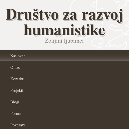
Društvo za razvoj
humanistike
Zofijini ljubimci
Naslovna
O nas
Kontakti
Projekti
Blogi
Forum
Povezave