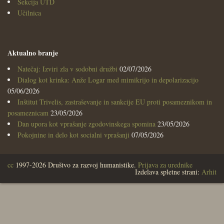
Sekcija UTD
Učilnica
Aktualno branje
Natečaj: Izviri zla v sodobni družbi
02/07/2026
Dialog kot krinka: Anže Logar med mimikrijo in depolarizacijo
05/06/2026
Inštitut Trivelis, zastraševanje in sankcije EU proti posameznikom in
posameznicam
23/05/2026
Dan upora kot vprašanje zgodovinskega spomina
23/05/2026
Pokojnine in delo kot socialni vprašanji
07/05/2026
cc
1997-2026 Društvo za razvoj humanistike.
Prijava za urednike
Izdelava spletne strani:
Arhit