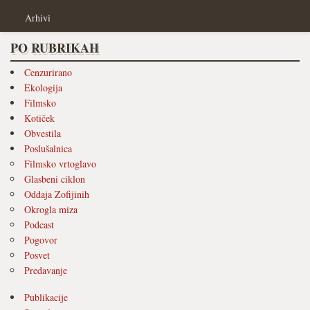
Arhivi
PO RUBRIKAH
Cenzurirano
Ekologija
Filmsko
Kotiček
Obvestila
Poslušalnica
Filmsko vrtoglavo
Glasbeni ciklon
Oddaja Zofijinih
Okrogla miza
Podcast
Pogovor
Posvet
Predavanje
Publikacije