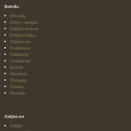
Rubrike
Obvestila
Zofija v medijih
Zofijina modrost
Zofijina bodica
Zofijino oko
Poslušalnica
Publikacije
Cenzurirano
Kotiček
Speculum
Ekologija
Filmsko
Donirajte
Zofijini.net
Zofijini