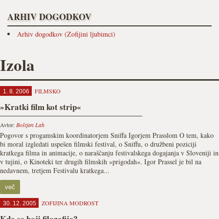
ARHIV DOGODKOV
Arhiv dogodkov (Zofijini ljubimci)
Izola
FILMSKO
1. 8. 2006
»Kratki film kot strip«
Avtor:
Boštjan Lah
Pogovor s progamskim koordinatorjem Sniffa Igorjem Prasslom O tem, kako
bi moral izgledati uspešen filmski festival, o Sniffu, o družbeni poziciji
kratkega filma in animacije, o naraščanju festivalskega dogajanja v Sloveniji in
v tujini, o Kinoteki ter drugih filmskih »prigodah«. Igor Prassel je bil na
nedavnem, tretjem Festivalu kratkega...
več
ZOFIJINA MODROST
30. 12. 2005
Kdo se boji filozofije?