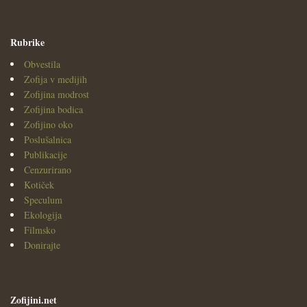
Rubrike
Obvestila
Zofija v medijih
Zofijina modrost
Zofijina bodica
Zofijino oko
Poslušalnica
Publikacije
Cenzurirano
Kotiček
Speculum
Ekologija
Filmsko
Donirajte
Zofijini.net