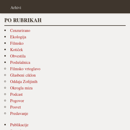
Arhivi
PO RUBRIKAH
Cenzurirano
Ekologija
Filmsko
Kotiček
Obvestila
Poslušalnica
Filmsko vrtoglavo
Glasbeni ciklon
Oddaja Zofijinih
Okrogla miza
Podcast
Pogovor
Posvet
Predavanje
Publikacije