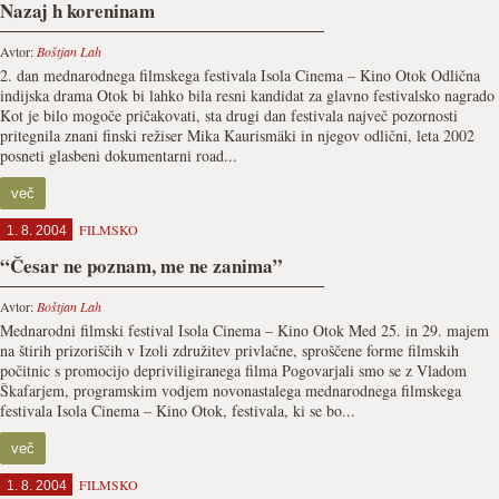
Nazaj h koreninam
Avtor:
Boštjan Lah
2. dan mednarodnega filmskega festivala Isola Cinema – Kino Otok Odlična
indijska drama Otok bi lahko bila resni kandidat za glavno festivalsko nagrado
Kot je bilo mogoče pričakovati, sta drugi dan festivala največ pozornosti
pritegnila znani finski režiser Mika Kaurismäki in njegov odlični, leta 2002
posneti glasbeni dokumentarni road...
več
FILMSKO
1. 8. 2004
“Česar ne poznam, me ne zanima”
Avtor:
Boštjan Lah
Mednarodni filmski festival Isola Cinema – Kino Otok Med 25. in 29. majem
na štirih prizoriščih v Izoli združitev privlačne, sproščene forme filmskih
počitnic s promocijo depriviligiranega filma Pogovarjali smo se z Vladom
Škafarjem, programskim vodjem novonastalega mednarodnega filmskega
festivala Isola Cinema – Kino Otok, festivala, ki se bo...
več
FILMSKO
1. 8. 2004