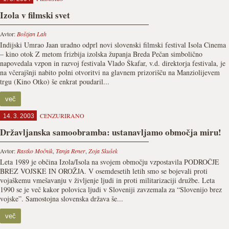
Izola v filmski svet
Avtor:
Boštjan Lah
Indijski Umrao Jaan uradno odprl novi slovenski filmski festival Isola Cinema
– kino otok Z metom frizbija izolska županja Breda Pečan simbolično
napovedala vzpon in razvoj festivala Vlado Škafar, v.d. direktorja festivala, je
na včerajšnji nabito polni otvoritvi na glavnem prizorišču na Manziolijevem
trgu (Kino Otko) še enkrat poudaril...
več
CENZURIRANO
14. 3. 2003
Državljanska samoobramba: ustanavljamo območja miru!
Avtor:
Rastko Močnik
,
Tanja Rener
,
Zoja Skušek
Leta 1989 je občina Izola/Isola na svojem območju vzpostavila PODROČJE
BREZ VOJSKE IN OROŽJA. V osemdesetih letih smo se bojevali proti
vojaškemu vmešavanju v življenje ljudi in proti militarizaciji družbe. Leta
1990 se je več kakor polovica ljudi v Sloveniji zavzemala za “Slovenijo brez
vojske”. Samostojna slovenska država še...
več