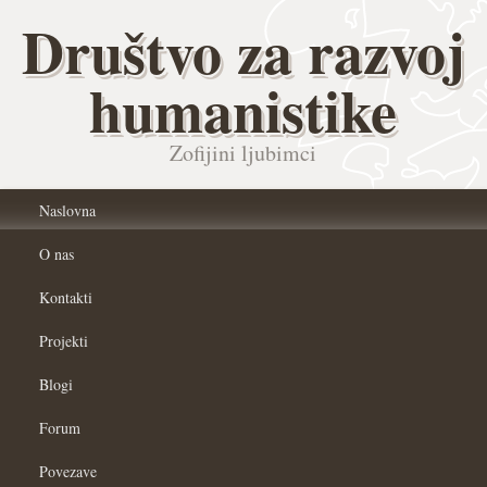
Društvo za razvoj
humanistike
Zofijini ljubimci
Naslovna
O nas
Kontakti
Projekti
Blogi
Forum
Povezave