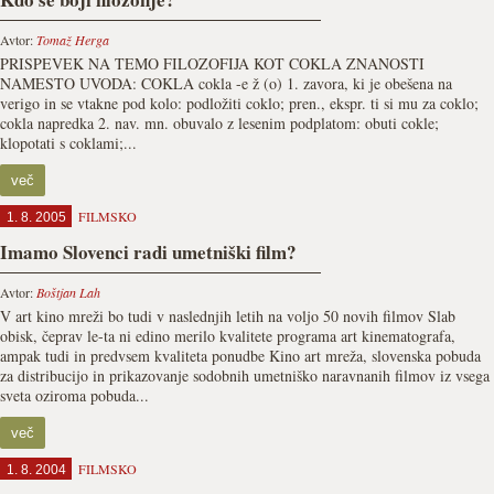
Avtor:
Tomaž Herga
PRISPEVEK NA TEMO FILOZOFIJA KOT COKLA ZNANOSTI
NAMESTO UVODA: COKLA cokla -e ž (o) 1. zavora, ki je obešena na
verigo in se vtakne pod kolo: podložiti coklo; pren., ekspr. ti si mu za coklo;
cokla napredka 2. nav. mn. obuvalo z lesenim podplatom: obuti cokle;
klopotati s coklami;...
več
FILMSKO
1. 8. 2005
Imamo Slovenci radi umetniški film?
Avtor:
Boštjan Lah
V art kino mreži bo tudi v naslednjih letih na voljo 50 novih filmov Slab
obisk, čeprav le-ta ni edino merilo kvalitete programa art kinematografa,
ampak tudi in predvsem kvaliteta ponudbe Kino art mreža, slovenska pobuda
za distribucijo in prikazovanje sodobnih umetniško naravnanih filmov iz vsega
sveta oziroma pobuda...
več
FILMSKO
1. 8. 2004