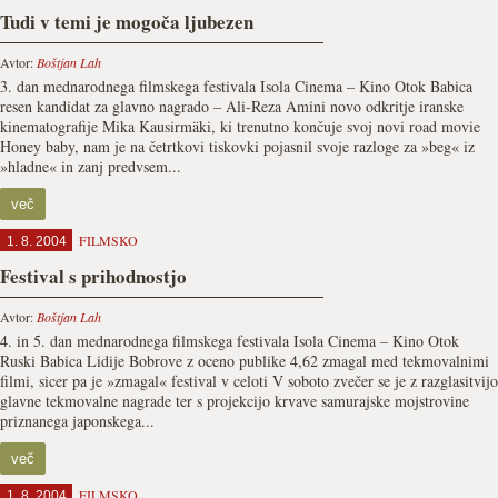
Tudi v temi je mogoča ljubezen
Avtor:
Boštjan Lah
3. dan mednarodnega filmskega festivala Isola Cinema – Kino Otok Babica
resen kandidat za glavno nagrado – Ali-Reza Amini novo odkritje iranske
kinematografije Mika Kausirmäki, ki trenutno končuje svoj novi road movie
Honey baby, nam je na četrtkovi tiskovki pojasnil svoje razloge za »beg« iz
»hladne« in zanj predvsem...
več
FILMSKO
1. 8. 2004
Festival s prihodnostjo
Avtor:
Boštjan Lah
4. in 5. dan mednarodnega filmskega festivala Isola Cinema – Kino Otok
Ruski Babica Lidije Bobrove z oceno publike 4,62 zmagal med tekmovalnimi
filmi, sicer pa je »zmagal« festival v celoti V soboto zvečer se je z razglasitvijo
glavne tekmovalne nagrade ter s projekcijo krvave samurajske mojstrovine
priznanega japonskega...
več
FILMSKO
1. 8. 2004