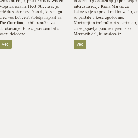
vedno na bolje, pravi Francis Wheen
in debat o globalizaciji je prenovljen
Moja kariera na Fleet Streetu se je
interes za ideje Karla Marxa, za
pričela slabo: prvi članek, ki sem ga
katere se je še pred kratkim zdelo, d
pred več kot četrt stoletja napisal za
so pristale v košu zgodovine.
The Guardian, je bil označen za
Novinarji in izobraženci se strinjajo,
obrekovanje. Pravzaprav sem bil s
da se pojavlja ponoven premislek
strani določene...
Marxovih del, ki misleca iz...
več
več