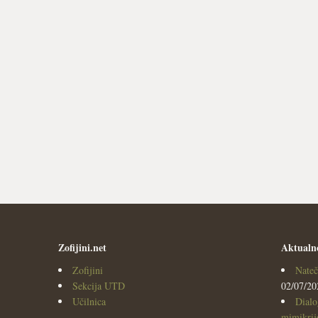
Zofijini.net
Aktualn
Zofijini
Nateč
Sekcija UTD
02/07/20
Učilnica
Dialo
mimikrijo