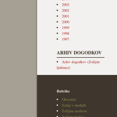
2003
2002
2001
2000
1999
1998
1997
ARHIV DOGODKOV
Arhiv dogodkov (Zofijini
ljubimci)
Rubrike
Obvestila
Zofija v medijih
Zofijina modrost
Zofijina bodica