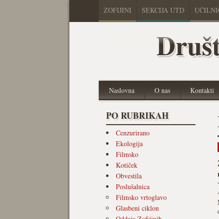
ZOFIJINI
SEKCIJA UTD
UČILN
Društ
Naslovna
O nas
Kontakti
PO RUBRIKAH
Cenzurirano
Ekologija
Filmsko
Kotiček
Obvestila
Poslušalnica
Filmsko vrtoglavo
Glasbeni ciklon
Oddaja Zofijinih