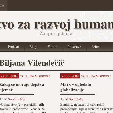
ICA
vo za razvoj human
Zofijini ljubimci
Projekti
Blogi
Forum
Povezave
Arhivi
Biljana Vilendečič
ZOFIJINA MODROST
ZOFIJINA MODROST
27. 11. 2008
20. 11. 2008
Zakaj se morajo dejstva
Marx v ogledalu
ujemati
globalizacije
Avtor:
Francis Wheen
Avtor:
Peter Hudis
Novinarstvo je v preteklih letih
Zanimiv, nekateri bi celo rekli
doživelo preobrazbo. Vendar ne
presenetljiv, aspekt trenutnih razprav