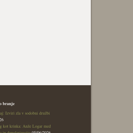
o branje
aj: Izviri zla v sodobni družbi
26
g kot krinka: Anže Logar med
 in depolarizacijo
05/06/2026