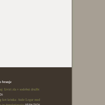
o branje
aj: Izviri zla v sodobni družbi
26
g kot krinka: Anže Logar med
 in depolarizacijo
05/06/2026