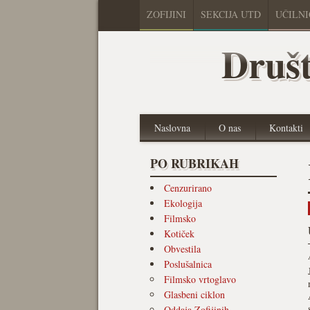
ZOFIJINI
SEKCIJA UTD
UČILN
Društ
Naslovna
O nas
Kontakti
PO RUBRIKAH
Cenzurirano
Ekologija
Filmsko
Kotiček
Obvestila
Poslušalnica
Filmsko vrtoglavo
Glasbeni ciklon
Oddaja Zofijinih