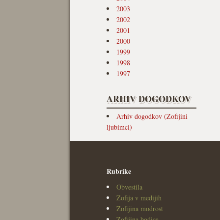
2003
2002
2001
2000
1999
1998
1997
ARHIV DOGODKOV
Arhiv dogodkov (Zofijini
ljubimci)
Rubrike
Obvestila
Zofija v medijih
Zofijina modrost
Zofijina bodica