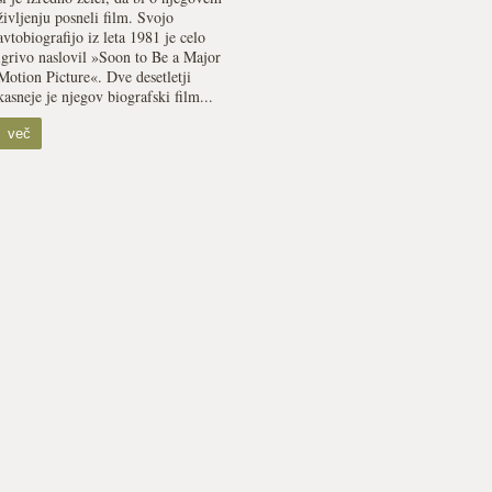
življenju posneli film. Svojo
avtobiografijo iz leta 1981 je celo
igrivo naslovil »Soon to Be a Major
Motion Picture«. Dve desetletji
kasneje je njegov biografski film...
več