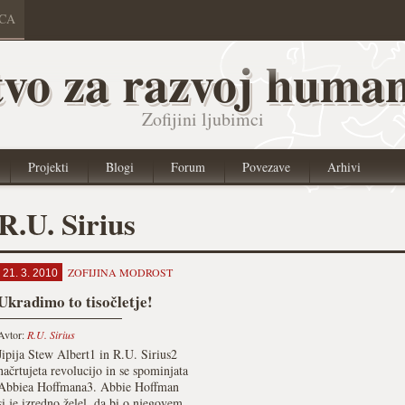
ICA
vo za razvoj human
Zofijini ljubimci
Projekti
Blogi
Forum
Povezave
Arhivi
R.U. Sirius
ZOFIJINA MODROST
21. 3. 2010
Ukradimo to tisočletje!
Avtor:
R.U. Sirius
Jipija Stew Albert1 in R.U. Sirius2
načrtujeta revolucijo in se spominjata
Abbiea Hoffmana3. Abbie Hoffman
si je izredno želel, da bi o njegovem