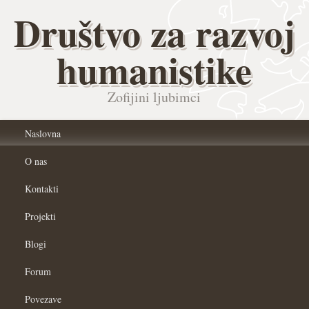
Društvo za razvoj
humanistike
Zofijini ljubimci
Naslovna
O nas
Kontakti
Projekti
Blogi
Forum
Povezave