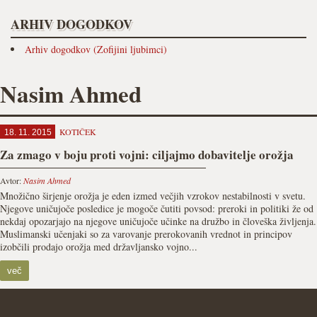
ARHIV DOGODKOV
Arhiv dogodkov (Zofijini ljubimci)
Nasim Ahmed
KOTIČEK
18. 11. 2015
Za zmago v boju proti vojni: ciljajmo dobavitelje orožja
Avtor:
Nasim Ahmed
Množično širjenje orožja je eden izmed večjih vzrokov nestabilnosti v svetu.
Njegove uničujoče posledice je mogoče čutiti povsod: preroki in politiki že od
nekdaj opozarjajo na njegove uničujoče učinke na družbo in človeška življenja.
Muslimanski učenjaki so za varovanje prerokovanih vrednot in principov
izobčili prodajo orožja med državljansko vojno...
več