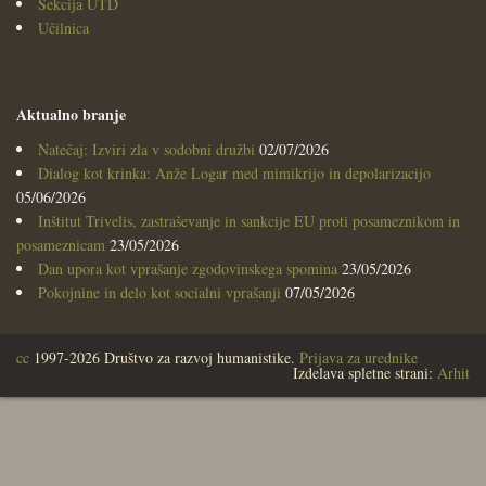
Sekcija UTD
Učilnica
Aktualno branje
Natečaj: Izviri zla v sodobni družbi
02/07/2026
Dialog kot krinka: Anže Logar med mimikrijo in depolarizacijo
05/06/2026
Inštitut Trivelis, zastraševanje in sankcije EU proti posameznikom in
posameznicam
23/05/2026
Dan upora kot vprašanje zgodovinskega spomina
23/05/2026
Pokojnine in delo kot socialni vprašanji
07/05/2026
cc
1997-2026 Društvo za razvoj humanistike.
Prijava za urednike
Izdelava spletne strani:
Arhit