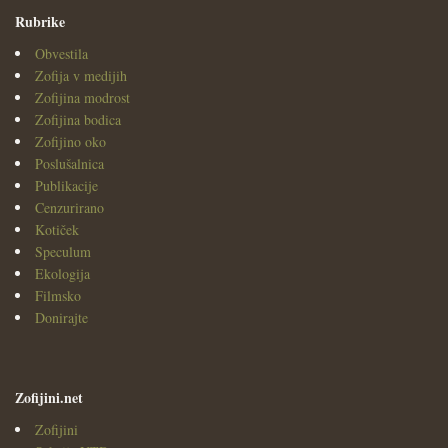
Rubrike
Obvestila
Zofija v medijih
Zofijina modrost
Zofijina bodica
Zofijino oko
Poslušalnica
Publikacije
Cenzurirano
Kotiček
Speculum
Ekologija
Filmsko
Donirajte
Zofijini.net
Zofijini