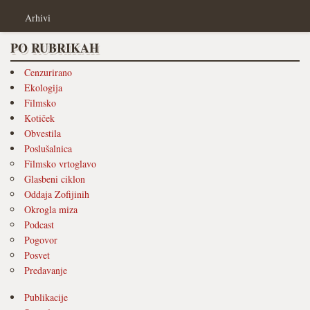
Arhivi
PO RUBRIKAH
Cenzurirano
Ekologija
Filmsko
Kotiček
Obvestila
Poslušalnica
Filmsko vrtoglavo
Glasbeni ciklon
Oddaja Zofijinih
Okrogla miza
Podcast
Pogovor
Posvet
Predavanje
Publikacije