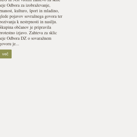
seje Odbora za izobraževanje,
znanost, kulturo, šport in mladino,
glede pojavov sovražnega govora ter
pozivanja k nestrpnosti in nasilju.
Skupina občanov je pripravila
protestno izjavo. Zahteva za sklic
seje Odbora DZ o sovaražnem
govoru je...
več