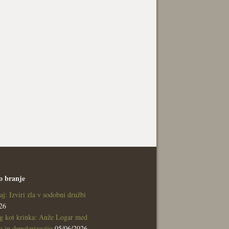
o branje
aj: Izviri zla v sodobni družbi
26
g kot krinka: Anže Logar med
 in depolarizacijo
05/06/2026