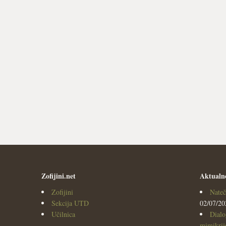
Zofijini.net
Aktualn
Zofijini
Nateč
Sekcija UTD
02/07/20
Učilnica
Dialo
mimikrijo