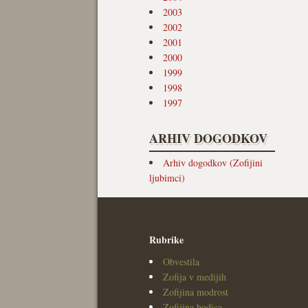
2003
2002
2001
2000
1999
1998
1997
ARHIV DOGODKOV
Arhiv dogodkov (Zofijini
ljubimci)
Rubrike
Obvestila
Zofija v medijih
Zofijina modrost
Zofijina bodica