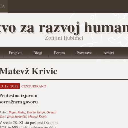
ICA
vo za razvoj human
Zofijini ljubimci
Projekti
Blogi
Forum
Povezave
Arhivi
Matevž Krivic
CENZURIRANO
3. 12. 2012
Protestna izjava o
sovražnem govoru
Avtor:
Bojan Radej
,
Darko Štrajn
,
Gregor
Kosi
,
Iztok Jurančič
,
Matevž Krivic
V sredo 28. XI sta poslanski skupini
SDS in NSi vložili zahtevo za sklic