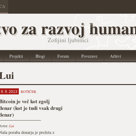
ICA
vo za razvoj human
Zofijini ljubimci
Projekti
Blogi
Forum
Povezave
Arhivi
Lui
KOTIČEK
9. 9. 2013
Bitcoin je več kot zgolj
denar (kot je tudi vsak drugi
denar)
Avtor:
Lui
Naša poraba denarja je prežeta z