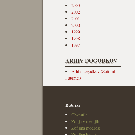
2003
2002
2001
2000
1999
1998
1997
ARHIV DOGODKOV
Arhiv dogodkov (Zofijini
ljubimci)
Rubrike
Obvestila
Zofija v medijih
Zofijina modrost
Zofijina bodica