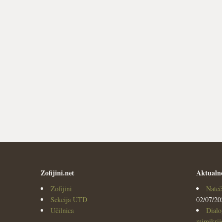
Zofijini.net
Aktualn
Zofijini
Nateč
Sekcija UTD
02/07/20
Učilnica
Dialo
mimikrijo