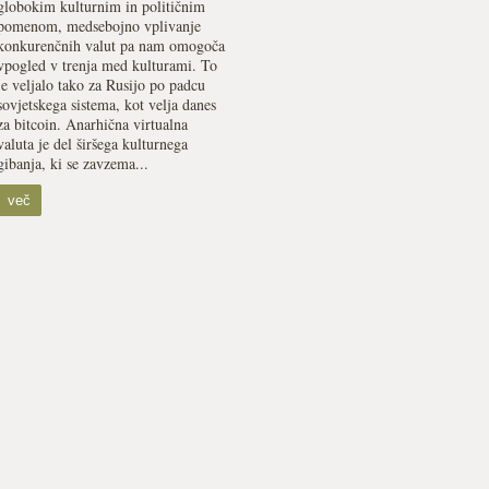
globokim kulturnim in političnim
pomenom, medsebojno vplivanje
konkurenčnih valut pa nam omogoča
vpogled v trenja med kulturami. To
je veljalo tako za Rusijo po padcu
sovjetskega sistema, kot velja danes
za bitcoin. Anarhična virtualna
valuta je del širšega kulturnega
gibanja, ki se zavzema...
več