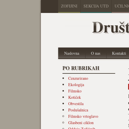
ZOFIJINI
SEKCIJA UTD
UČILN
Društ
Naslovna
O nas
Kontakti
PO RUBRIKAH
Cenzurirano
Ekologija
Filmsko
Kotiček
Obvestila
Poslušalnica
Filmsko vrtoglavo
Glasbeni ciklon
Oddaja Zofijinih