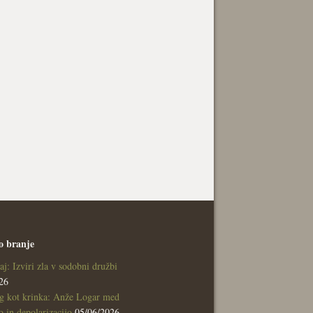
o branje
aj: Izviri zla v sodobni družbi
26
g kot krinka: Anže Logar med
 in depolarizacijo
05/06/2026