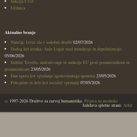
Sekcija UTD
Učilnica
Aktualno branje
Natečaj: Izviri zla v sodobni družbi
02/07/2026
Dialog kot krinka: Anže Logar med mimikrijo in depolarizacijo
05/06/2026
Inštitut Trivelis, zastraševanje in sankcije EU proti posameznikom in
posameznicam
23/05/2026
Dan upora kot vprašanje zgodovinskega spomina
23/05/2026
Pokojnine in delo kot socialni vprašanji
07/05/2026
cc
1997-2026 Društvo za razvoj humanistike.
Prijava za urednike
Izdelava spletne strani:
Arhit