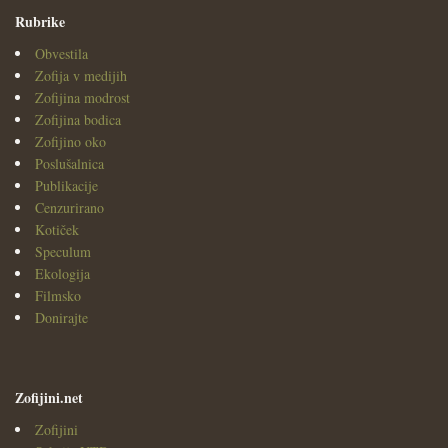
Rubrike
Obvestila
Zofija v medijih
Zofijina modrost
Zofijina bodica
Zofijino oko
Poslušalnica
Publikacije
Cenzurirano
Kotiček
Speculum
Ekologija
Filmsko
Donirajte
Zofijini.net
Zofijini