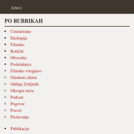
Arhivi
PO RUBRIKAH
Cenzurirano
Ekologija
Filmsko
Kotiček
Obvestila
Poslušalnica
Filmsko vrtoglavo
Glasbeni ciklon
Oddaja Zofijinih
Okrogla miza
Podcast
Pogovor
Posvet
Predavanje
Publikacije