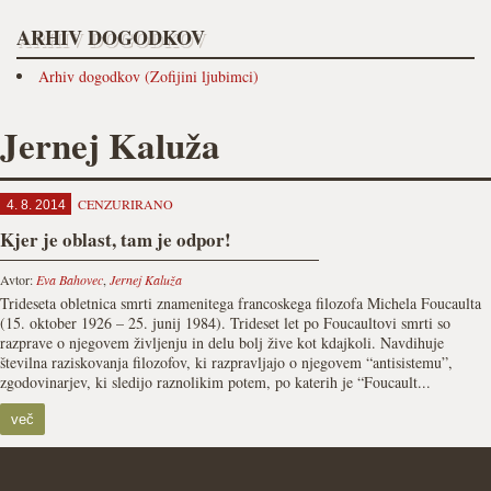
ARHIV DOGODKOV
Arhiv dogodkov (Zofijini ljubimci)
Jernej Kaluža
CENZURIRANO
4. 8. 2014
Kjer je oblast, tam je odpor!
Avtor:
Eva Bahovec
,
Jernej Kaluža
Trideseta obletnica smrti znamenitega francoskega filozofa Michela Foucaulta
(15. oktober 1926 – 25. junij 1984). Trideset let po Foucaultovi smrti so
razprave o njegovem življenju in delu bolj žive kot kdajkoli. Navdihuje
številna raziskovanja filozofov, ki razpravljajo o njegovem “antisistemu”,
zgodovinarjev, ki sledijo raznolikim potem, po katerih je “Foucault...
več