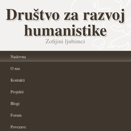
Društvo za razvoj
humanistike
Zofijini ljubimci
Naslovna
O nas
Kontakti
Projekti
Blogi
Forum
Povezave