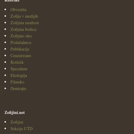
Obvestila
Zofija v medijih
Zofijina modrost
Zofijina bodica
Zofijino oko
Poslušalnica
Publikacije
Cenzurirano
Kotiček
Speculum
Ekologija
Filmsko
Donirajte
Zofijini.net
Zofijini
Sekcija UTD