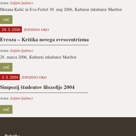
Avtor:
Zofijini ljubimci
Morana Kušić in Eva Ferlež 30. maj 2006, Kulturni inkubator Maribor
več
ZOFIJINO OKO
29. 3. 2006
Evroza – Kritika novega evrocentrizma
Avtor:
Zofijini ljubimci
28. marca 2006, Kulturni inkubator Maribor
več
ZOFIJINO OKO
3. 3. 2004
Simpozij študentov filozofije 2004
Avtor:
Zofijini ljubimci
več
Rubrike