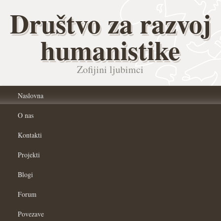
Društvo za razvoj
humanistike
Zofijini ljubimci
Naslovna
O nas
Kontakti
Projekti
Blogi
Forum
Povezave