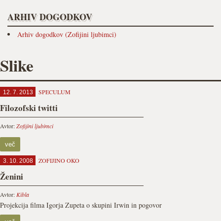
ARHIV DOGODKOV
Arhiv dogodkov (Zofijini ljubimci)
Slike
SPECULUM
12. 7. 2013
Filozofski twitti
Avtor:
Zofijini ljubimci
več
ZOFIJINO OKO
3. 10. 2008
Ženini
Avtor:
Kibla
Projekcija filma Igorja Zupeta o skupini Irwin in pogovor