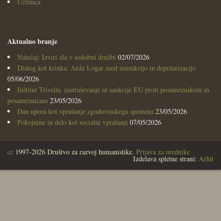
Učilnica
Aktualno branje
Natečaj: Izviri zla v sodobni družbi
02/07/2026
Dialog kot krinka: Anže Logar med mimikrijo in depolarizacijo
05/06/2026
Inštitut Trivelis, zastraševanje in sankcije EU proti posameznikom in
posameznicam
23/05/2026
Dan upora kot vprašanje zgodovinskega spomina
23/05/2026
Pokojnine in delo kot socialni vprašanji
07/05/2026
cc
1997-2026 Društvo za razvoj humanistike.
Prijava za urednike
Izdelava spletne strani:
Arhit