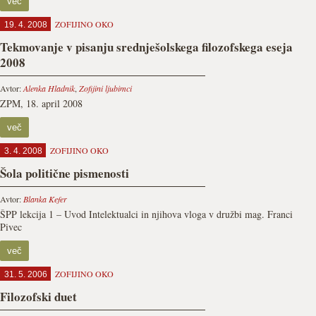
več
ZOFIJINO OKO
19. 4. 2008
Tekmovanje v pisanju srednješolskega filozofskega eseja
2008
Avtor:
Alenka Hladnik
,
Zofijini ljubimci
ZPM, 18. april 2008
več
ZOFIJINO OKO
3. 4. 2008
Šola politične pismenosti
Avtor:
Blanka Kefer
ŠPP lekcija 1 – Uvod Intelektualci in njihova vloga v družbi mag. Franci
Pivec
več
ZOFIJINO OKO
31. 5. 2006
Filozofski duet