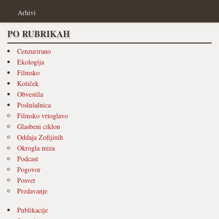
Arhivi
PO RUBRIKAH
Cenzurirano
Ekologija
Filmsko
Kotiček
Obvestila
Poslušalnica
Filmsko vrtoglavo
Glasbeni ciklon
Oddaja Zofijinih
Okrogla miza
Podcast
Pogovor
Posvet
Predavanje
Publikacije