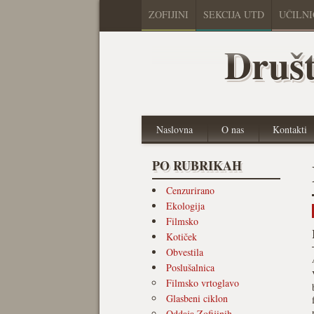
ZOFIJINI
SEKCIJA UTD
UČILN
Društ
Naslovna
O nas
Kontakti
PO RUBRIKAH
Cenzurirano
Ekologija
Filmsko
Kotiček
Obvestila
Poslušalnica
Filmsko vrtoglavo
Glasbeni ciklon
Oddaja Zofijinih