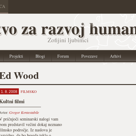
ICA
vo za razvoj human
Zofijini ljubimci
Projekti
Blogi
Forum
Povezave
Arhivi
Ed Wood
FILMSKO
1. 8. 2008
Kultni filmi
Avtor:
Gregor Kontestabile
V pričujoči seminarski nalogi vam
bom predstavil večini dokaj neznano
filmsko področje. Iz naslova je
razvidno, da bo beseda tekla o