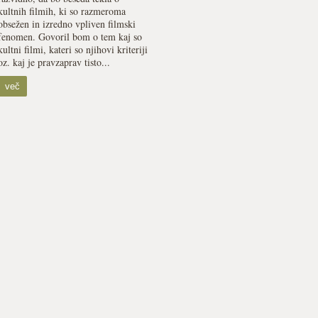
kultnih filmih, ki so razmeroma
obsežen in izredno vpliven filmski
fenomen. Govoril bom o tem kaj so
kultni filmi, kateri so njihovi kriteriji
oz. kaj je pravzaprav tisto...
več