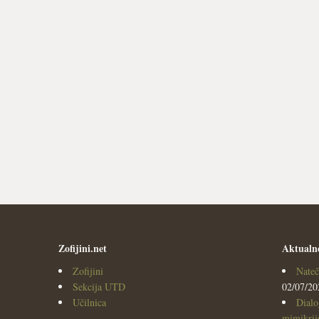
Zofijini.net
Aktualn
Zofijini
Nateč
Sekcija UTD
02/07/20
Učilnica
Dialo
mimikrijo