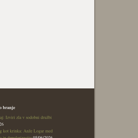
o branje
aj: Izviri zla v sodobni družbi
26
g kot krinka: Anže Logar med
 in depolarizacijo
05/06/2026