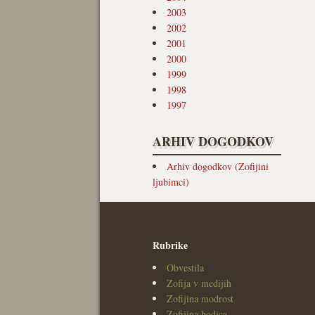
2003
2002
2001
2000
1999
1998
1997
ARHIV DOGODKOV
Arhiv dogodkov (Zofijini
ljubimci)
Rubrike
Obvestila
Zofija v medijih
Zofijina modrost
Zofijina bodica