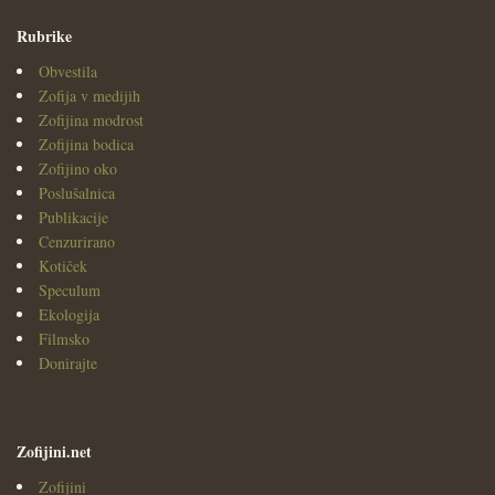
Rubrike
Obvestila
Zofija v medijih
Zofijina modrost
Zofijina bodica
Zofijino oko
Poslušalnica
Publikacije
Cenzurirano
Kotiček
Speculum
Ekologija
Filmsko
Donirajte
Zofijini.net
Zofijini