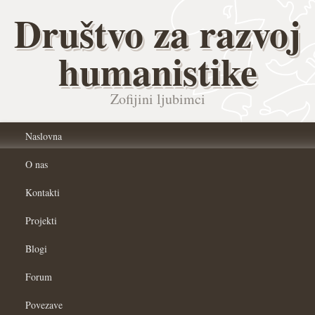
Društvo za razvoj
humanistike
Zofijini ljubimci
Naslovna
O nas
Kontakti
Projekti
Blogi
Forum
Povezave