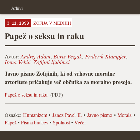
Arhivi
ZOFIJA V MEDIJIH
3. 11. 1999
Papež o seksu in raku
Avtor:
Andrej Adam
,
Boris Vezjak
,
Friderik Klampfer
,
Irena Vekić
,
Zofijini ljubimci
Javno pismo Zofijinih, ki od vrhovne moralne
avtoritete pričakuje več občutka za moralno presojo.
Papež o seksu in raku
(PDF)
Oznake:
Humanizem
•
Janez Pavel II.
•
Javno pismo
•
Morala
•
Papež
•
Pisma bralcev
•
Spolnost
•
Večer