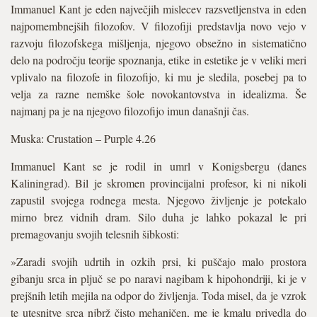
Immanuel Kant je eden največjih mislecev razsvetljenstva in eden
najpomembnejših filozofov. V filozofiji predstavlja novo vejo v
razvoju filozofskega mišljenja, njegovo obsežno in sistematično
delo na področju teorije spoznanja, etike in estetike je v veliki meri
vplivalo na filozofe in filozofijo, ki mu je sledila, posebej pa to
velja za razne nemške šole novokantovstva in idealizma. Še
najmanj pa je na njegovo filozofijo imun današnji čas.
Muska: Crustation – Purple 4.26
Immanuel Kant se je rodil in umrl v Konigsbergu (danes
Kaliningrad). Bil je skromen provincijalni profesor, ki ni nikoli
zapustil svojega rodnega mesta. Njegovo življenje je potekalo
mirno brez vidnih dram. Silo duha je lahko pokazal le pri
premagovanju svojih telesnih šibkosti:
»Zaradi svojih udrtih in ozkih prsi, ki puščajo malo prostora
gibanju srca in pljuč se po naravi nagibam k hipohondriji, ki je v
prejšnih letih mejila na odpor do življenja. Toda misel, da je vzrok
te utesnitve srca njbrž čisto mehaničen, me je kmalu privedla do