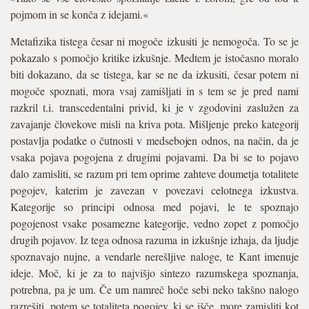
pojmom in se konča z idejami.«
Metafizika tistega česar ni mogoče izkusiti je nemogoča. To se je
pokazalo s pomočjo kritike izkušnje. Medtem je istočasno moralo
biti dokazano, da se tistega, kar se ne da izkusiti, česar potem ni
mogoče spoznati, mora vsaj zamišljati in s tem se je pred nami
razkril t.i. transcedentalni privid, ki je v zgodovini zaslužen za
zavajanje človekove misli na kriva pota. Mišljenje preko kategorij
postavlja podatke o čutnosti v medsebojen odnos, na način, da je
vsaka pojava pogojena z drugimi pojavami. Da bi se to pojavo
dalo zamisliti, se razum pri tem oprime zahteve doumetja totalitete
pogojev, katerim je zavezan v povezavi celotnega izkustva.
Kategorije so principi odnosa med pojavi, le te spoznajo
pogojenost vsake posamezne kategorije, vedno zopet z pomočjo
drugih pojavov. Iz tega odnosa razuma in izkušnje izhaja, da ljudje
spoznavajo nujne, a vendarle nerešljive naloge, te Kant imenuje
ideje. Moč, ki je za to najvišjo sintezo razumskega spoznanja,
potrebna, pa je um. Če um namreč hoče sebi neko takšno nalogo
razrešiti, potem se totaliteta pogojev, ki se išče, more zamisliti kot