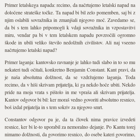
Primer letalskega napada: recimo, da načrtujemo letalski napad na
določene strateške točke. Ta napad bi bil zelo pomemben, saj bi z
njim oslabili sovražnika in zmanjšali njegovo moč. Zavedamo se,
da bi s tem lahko pripomogli k vdaji sovražnika in vzpostavitvi
miru, vendar pa bi v tem letalskem napadu povzročili ogromno
škode in ubili veliko število nedolžnih civilistov. Ali naj vseeno
načrtujemo letalski napad?
Primer laganja: kantovsko ravnanje je lahko tudi slabo in to so mu
nekateri tudi očitali, konkretno Benjamin Constant. Kant pravi, da
je naša absolutna dolžnost, da se vzdržujemo laganja. Toda
recimo, da v hiši skrivam prijatelja, ki ga nekdo hoče ubiti. Nekdo
pride na moja vrata s pištolo in me vpraša ali skrivam prijatelja.
Kantov odgovor bi bil: ker moraš vedno govoriti absolutno resnico,
boš izdal prijatelja in s tem sokriv za njegovo smrt.
Constantov odgovor pa je, da ta človek nima pravice izvedeti
resnice, ker bi le-to uporabil za nemoralno dejanje. Po Kantu torej
nimamo dolžnosti, da govorimo resnico, do osebe kateri govorimo,