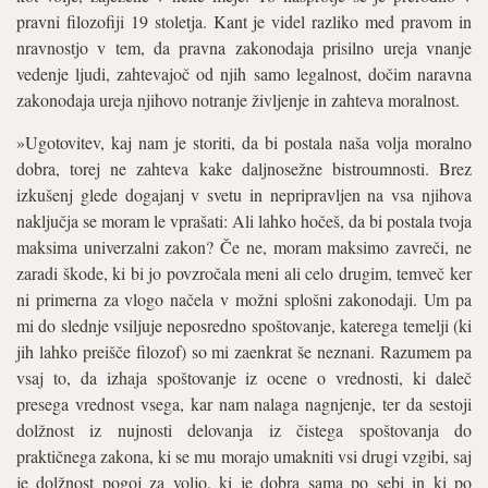
pravni filozofiji 19 stoletja. Kant je videl razliko med pravom in
nravnostjo v tem, da pravna zakonodaja prisilno ureja vnanje
vedenje ljudi, zahtevajoč od njih samo legalnost, dočim naravna
zakonodaja ureja njihovo notranje življenje in zahteva moralnost.
»Ugotovitev, kaj nam je storiti, da bi postala naša volja moralno
dobra, torej ne zahteva kake daljnosežne bistroumnosti. Brez
izkušenj glede dogajanj v svetu in nepripravljen na vsa njihova
naključja se moram le vprašati: Ali lahko hočeš, da bi postala tvoja
maksima univerzalni zakon? Če ne, moram maksimo zavreči, ne
zaradi škode, ki bi jo povzročala meni ali celo drugim, temveč ker
ni primerna za vlogo načela v možni splošni zakonodaji. Um pa
mi do slednje vsiljuje neposredno spoštovanje, katerega temelji (ki
jih lahko preišče filozof) so mi zaenkrat še neznani. Razumem pa
vsaj to, da izhaja spoštovanje iz ocene o vrednosti, ki daleč
presega vrednost vsega, kar nam nalaga nagnjenje, ter da sestoji
dolžnost iz nujnosti delovanja iz čistega spoštovanja do
praktičnega zakona, ki se mu morajo umakniti vsi drugi vzgibi, saj
je dolžnost pogoj za voljo, ki je dobra sama po sebi in ki po