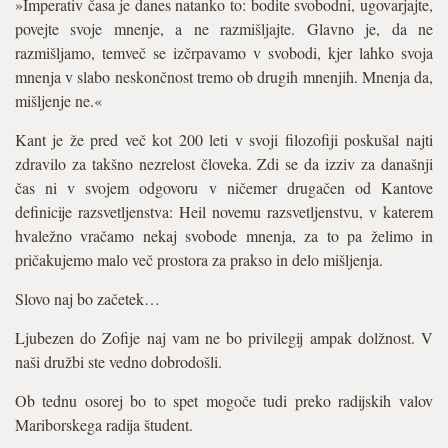
»Imperativ časa je danes natanko to: bodite svobodni, ugovarjajte,
povejte svoje mnenje, a ne razmišljajte. Glavno je, da ne
razmišljamo, temveč se izčrpavamo v svobodi, kjer lahko svoja
mnenja v slabo neskončnost tremo ob drugih mnenjih. Mnenja da,
mišljenje ne.«
Kant je že pred več kot 200 leti v svoji filozofiji poskušal najti
zdravilo za takšno nezrelost človeka. Zdi se da izziv za današnji
čas ni v svojem odgovoru v ničemer drugačen od Kantove
definicije razsvetljenstva: Heil novemu razsvetljenstvu, v katerem
hvaležno vračamo nekaj svobode mnenja, za to pa želimo in
pričakujemo malo več prostora za prakso in delo mišljenja.
Slovo naj bo začetek…
Ljubezen do Zofije naj vam ne bo privilegij ampak dolžnost. V
naši družbi ste vedno dobrodošli.
Ob tednu osorej bo to spet mogoče tudi preko radijskih valov
Mariborskega radija študent.