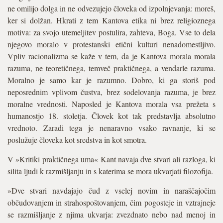
ne omilijo dolga in ne odvezujejo človeka od izpolnjevanja: moreš,
ker si dolžan. Hkrati z tem Kantova etika ni brez religioznega
motiva: za svojo utemeljitev postulira, zahteva, Boga. Vse to dela
njegovo moralo v protestanski etični kulturi nenadomestljivo.
Vpliv racionalizma se kaže v tem, da je Kantova morala morala
razuma, ne teoretičnega, temveč praktičnega, a vendarle razuma.
Moralno je samo kar je razumno. Dobro, ki ga storiš pod
neposrednim vplivom čustva, brez sodelovanja razuma, je brez
moralne vrednosti. Naposled je Kantova morala vsa prežeta s
humanostjo 18. stoletja. Človek kot tak predstavlja absolutno
vrednoto. Zaradi tega je nenaravno vsako ravnanje, ki se
poslužuje človeka kot sredstva in kot smotra.
V »Kritiki praktičnega uma« Kant navaja dve stvari ali razloga, ki
silita ljudi k razmišljanju in s katerima se mora ukvarjati filozofija.
»Dve stvari navdajajo čud z vselej novim in naraščajočim
občudovanjem in strahospoštovanjem, čim pogosteje in vztrajneje
se razmišljanje z njima ukvarja: zvezdnato nebo nad menoj in