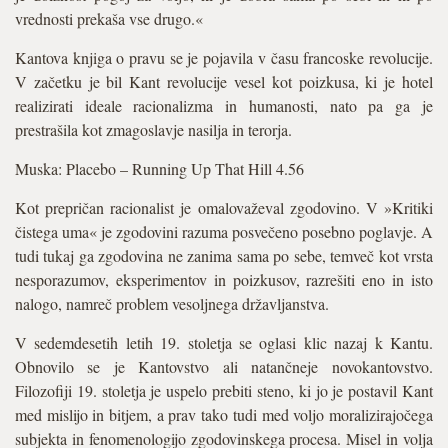
vrednosti prekaša vse drugo.«
Kantova knjiga o pravu se je pojavila v času francoske revolucije.
V začetku je bil Kant revolucije vesel kot poizkusa, ki je hotel
realizirati ideale racionalizma in humanosti, nato pa ga je
prestrašila kot zmagoslavje nasilja in terorja.
Muska: Placebo – Running Up That Hill 4.56
Kot prepričan racionalist je omalovaževal zgodovino. V »Kritiki
čistega uma« je zgodovini razuma posvečeno posebno poglavje. A
tudi tukaj ga zgodovina ne zanima sama po sebe, temveč kot vrsta
nesporazumov, eksperimentov in poizkusov, razrešiti eno in isto
nalogo, namreč problem vesoljnega državljanstva.
V sedemdesetih letih 19. stoletja se oglasi klic nazaj k Kantu.
Obnovilo se je Kantovstvo ali natančneje novokantovstvo.
Filozofiji 19. stoletja je uspelo prebiti steno, ki jo je postavil Kant
med mislijo in bitjem, a prav tako tudi med voljo moralizirajočega
subjekta in fenomenologijo zgodovinskega procesa. Misel in volja