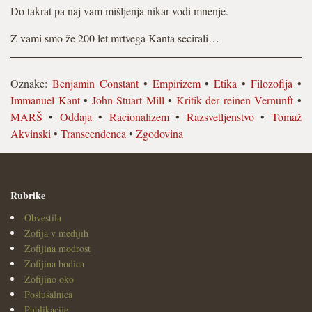
Do takrat pa naj vam mišljenja nikar vodi mnenje.
Z vami smo že 200 let mrtvega Kanta secirali…
Oznake:
Benjamin Constant
•
Empirizem
•
Etika
•
Filozofija
•
Immanuel Kant
•
John Stuart Mill
•
Kritik der reinen Vernunft
•
MARŠ
•
Oddaja
•
Racionalizem
•
Razsvetljenstvo
•
Tomaž
Akvinski
•
Transcendenca
•
Zgodovina
Rubrike
Obvestila
Zofija v medijih
Zofijina modrost
Zofijina bodica
Zofijino oko
Poslušalnica
Publikacije