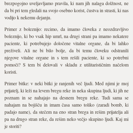
brezpogojno uveljavljamo pravila, ki nam jih nalaga dolžnost, ne
da bi pri tem gledali na svojo osebno korist, čustva in strasti, ki nas
vodijo k nekemu dejanju.
Primer z boleznijo: recimo, da imamo človeka z neozdravljivo
boleznijo, ki bo vsak hip umrl, na drugi strani pa imamo nekatere
paciente, ki potrebujejo določene vitalne organe, da bi lahko
preživeli. Ali ne bi bilo bolje, da bi temu človeku odstranili
njegove vitalne organe in s tem rešili paciente, ki so potrebni
pomoči? S tem bi delovali v skladu z utilitarističnim načelom
koristi.
Primer bitke: v neki bitki je ranjenih več ljudi. Med njimi je moj
prijatelj, ki leži na levem bregu reke in neka skupina ljudi, ki jih ne
poznam in se nahajajo na desnem bregu reke. Tudi sama se
nahajam na bojišču in imam časa samo toliko (zaradi bomb, ki
padajo name), da stečem na eno stran brega in rešim prijatelja ali
pa na drugo stran reke, da rešim neko večjo skupino ljudi. Kaj mi
je storiti?