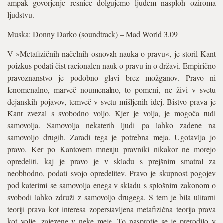
ampak govorjenje resnice dolgujemo ljudem nasploh oziroma
ljudstvu.
Muska: Donny Darko (soundtrack) – Mad World 3.09
V »Metafizičnih načelnih osnovah nauka o pravu«, je storil Kant
poizkus podati čist racionalen nauk o pravu in o državi. Empirično
pravoznanstvo je podobno glavi brez možganov. Pravo ni
fenomenalno, marveč noumenalno, to pomeni, ne živi v svetu
dejanskih pojavov, temveč v svetu mišljenih idej. Bistvo prava je
Kant zvezal s svobodno voljo. Kjer je volja, je mogoča tudi
samovolja. Samovolja nekaterih ljudi pa lahko zadene na
samovoljo drugih. Zaradi tega je potrebna meja. Ugotavlja jo
pravo. Ker po Kantovem mnenju pravniki nikakor ne morejo
opredeliti, kaj je pravo je v skladu s prejšnim smatral za
neobhodno, podati svojo opredelitev. Pravo je skupnost pogojev
pod katerimi se samovolja enega v skladu s splošnim zakonom o
svobodi lahko združi z samovoljo drugega. S tem je bila ulitarni
teoriji prava kot interesa zoperstavljena metafizična teorija prava
kot volje, zajezene v neke meje. To nasprotje se je prerodilo v