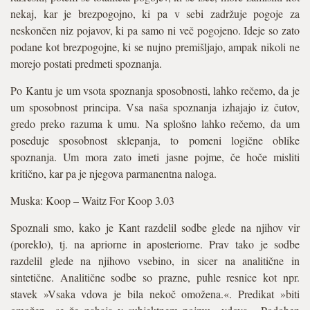
nekaj, kar je brezpogojno, ki pa v sebi zadržuje pogoje za
neskončen niz pojavov, ki pa samo ni več pogojeno. Ideje so zato
podane kot brezpogojne, ki se nujno premišljajo, ampak nikoli ne
morejo postati predmeti spoznanja.
Po Kantu je um vsota spoznanja sposobnosti, lahko rečemo, da je
um sposobnost principa. Vsa naša spoznanja izhajajo iz čutov,
gredo preko razuma k umu. Na splošno lahko rečemo, da um
poseduje sposobnost sklepanja, to pomeni logične oblike
spoznanja. Um mora zato imeti jasne pojme, če hoče misliti
kritično, kar pa je njegova parmanentna naloga.
Muska: Koop – Waitz For Koop 3.03
Spoznali smo, kako je Kant razdelil sodbe glede na njihov vir
(poreklo), tj. na apriorne in aposteriorne. Prav tako je sodbe
razdelil glede na njihovo vsebino, in sicer na analitične in
sintetične. Analitične sodbe so prazne, puhle resnice kot npr.
stavek »Vsaka vdova je bila nekoč omožena.«. Predikat »biti