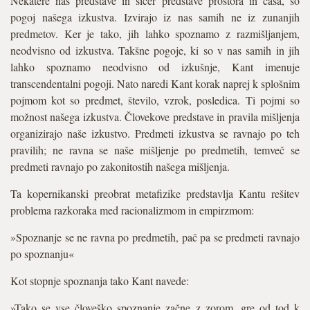
Nekatere naš predstave in sicer predstave prostora in časa, so
pogoj našega izkustva. Izvirajo iz nas samih ne iz zunanjih
predmetov. Ker je tako, jih lahko spoznamo z razmišljanjem,
neodvisno od izkustva. Takšne pogoje, ki so v nas samih in jih
lahko spoznamo neodvisno od izkušnje, Kant imenuje
transcendentalni pogoji. Nato naredi Kant korak naprej k splošnim
pojmom kot so predmet, število, vzrok, posledica. Ti pojmi so
možnost našega izkustva. Človekove predstave in pravila mišljenja
organizirajo naše izkustvo. Predmeti izkustva se ravnajo po teh
pravilih; ne ravna se naše mišljenje po predmetih, temveč se
predmeti ravnajo po zakonitostih našega mišljenja.
Ta kopernikanski preobrat metafizike predstavlja Kantu rešitev
problema razkoraka med racionalizmom in empirzmom:
»Spoznanje se ne ravna po predmetih, pač pa se predmeti ravnajo
po spoznanju«
Kot stopnje spoznanja tako Kant navede:
»Tako se vse človeško spoznanje začne z zorom, gre od tod k