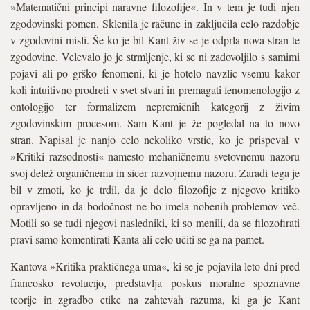
»Matematični principi naravne filozofije«. In v tem je tudi njen
zgodovinski pomen. Sklenila je račune in zaključila celo razdobje
v zgodovini misli. Še ko je bil Kant živ se je odprla nova stran te
zgodovine. Velevalo jo je strmljenje, ki se ni zadovoljilo s samimi
pojavi ali po grško fenomeni, ki je hotelo navzlic vsemu kakor
koli intuitivno prodreti v svet stvari in premagati fenomenologijo z
ontologijo ter formalizem nepremičnih kategorij z živim
zgodovinskim procesom. Sam Kant je že pogledal na to novo
stran. Napisal je nanjo celo nekoliko vrstic, ko je prispeval v
»Kritiki razsodnosti« namesto mehaničnemu svetovnemu nazoru
svoj delež organičnemu in sicer razvojnemu nazoru. Zaradi tega je
bil v zmoti, ko je trdil, da je delo filozofije z njegovo kritiko
opravljeno in da bodočnost ne bo imela nobenih problemov več.
Motili so se tudi njegovi nasledniki, ki so menili, da se filozofirati
pravi samo komentirati Kanta ali celo učiti se ga na pamet.
Kantova »Kritika praktičnega uma«, ki se je pojavila leto dni pred
francosko revolucijo, predstavlja poskus moralne spoznavne
teorije in zgradbo etike na zahtevah razuma, ki ga je Kant