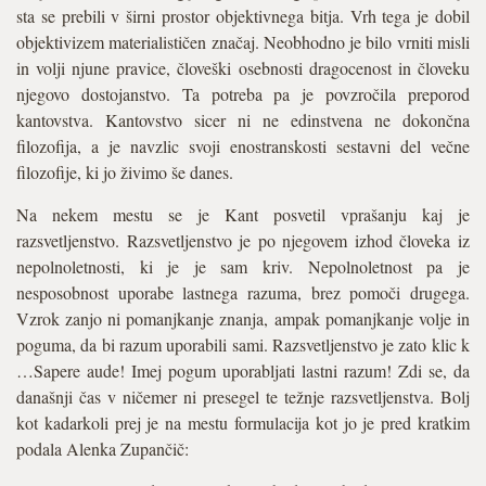
sta se prebili v širni prostor objektivnega bitja. Vrh tega je dobil
objektivizem materialističen značaj. Neobhodno je bilo vrniti misli
in volji njune pravice, človeški osebnosti dragocenost in človeku
njegovo dostojanstvo. Ta potreba pa je povzročila preporod
kantovstva. Kantovstvo sicer ni ne edinstvena ne dokončna
filozofija, a je navzlic svoji enostranskosti sestavni del večne
filozofije, ki jo živimo še danes.
Na nekem mestu se je Kant posvetil vprašanju kaj je
razsvetljenstvo. Razsvetljenstvo je po njegovem izhod človeka iz
nepolnoletnosti, ki je je sam kriv. Nepolnoletnost pa je
nesposobnost uporabe lastnega razuma, brez pomoči drugega.
Vzrok zanjo ni pomanjkanje znanja, ampak pomanjkanje volje in
poguma, da bi razum uporabili sami. Razsvetljenstvo je zato klic k
…Sapere aude! Imej pogum uporabljati lastni razum! Zdi se, da
današnji čas v ničemer ni presegel te težnje razsvetljenstva. Bolj
kot kadarkoli prej je na mestu formulacija kot jo je pred kratkim
podala Alenka Zupančič: