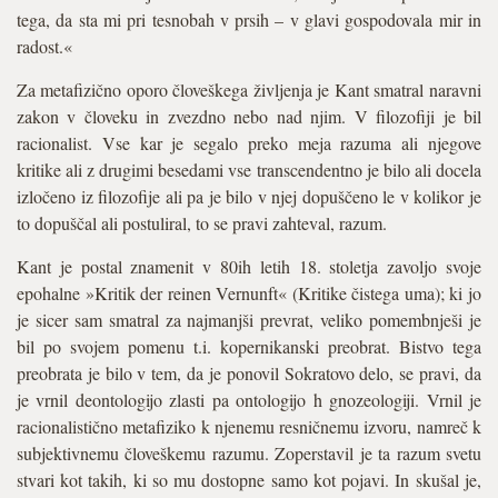
tega, da sta mi pri tesnobah v prsih – v glavi gospodovala mir in
radost.«
Za metafizično oporo človeškega življenja je Kant smatral naravni
zakon v človeku in zvezdno nebo nad njim. V filozofiji je bil
racionalist. Vse kar je segalo preko meja razuma ali njegove
kritike ali z drugimi besedami vse transcendentno je bilo ali docela
izločeno iz filozofije ali pa je bilo v njej dopuščeno le v kolikor je
to dopuščal ali postuliral, to se pravi zahteval, razum.
Kant je postal znamenit v 80ih letih 18. stoletja zavoljo svoje
epohalne »Kritik der reinen Vernunft« (Kritike čistega uma); ki jo
je sicer sam smatral za najmanjši prevrat, veliko pomembnješi je
bil po svojem pomenu t.i. kopernikanski preobrat. Bistvo tega
preobrata je bilo v tem, da je ponovil Sokratovo delo, se pravi, da
je vrnil deontologijo zlasti pa ontologijo h gnozeologiji. Vrnil je
racionalistično metafiziko k njenemu resničnemu izvoru, namreč k
subjektivnemu človeškemu razumu. Zoperstavil je ta razum svetu
stvari kot takih, ki so mu dostopne samo kot pojavi. In skušal je,