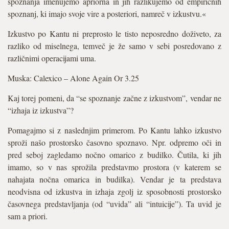
spoznanja imenujemo apriorna in jih razlikujemo od empiričnih
spoznanj, ki imajo svoje vire a posteriori, namreč v izkustvu.«
Izkustvo po Kantu ni preprosto le tisto neposredno doživeto, za
razliko od miselnega, temveč je že samo v sebi posredovano z
različnimi operacijami uma.
Muska: Calexico – Alone Again Or 3.25
Kaj torej pomeni, da “se spoznanje začne z izkustvom”, vendar ne
“izhaja iz izkustva”?
Pomagajmo si z naslednjim primerom. Po Kantu lahko izkustvo
sproži našo prostorsko časovno spoznavo. Npr. odpremo oči in
pred seboj zagledamo nočno omarico z budilko. Čutila, ki jih
imamo, so v nas sprožila predstavmo prostora (v katerem se
nahajata nočna omarica in budilka). Vendar je ta predstava
neodvisna od izkustva in izhaja zgolj iz sposobnosti prostorsko
časovnega predstavljanja (od “uvida” ali “intuicije”). Ta uvid je
sam a priori.