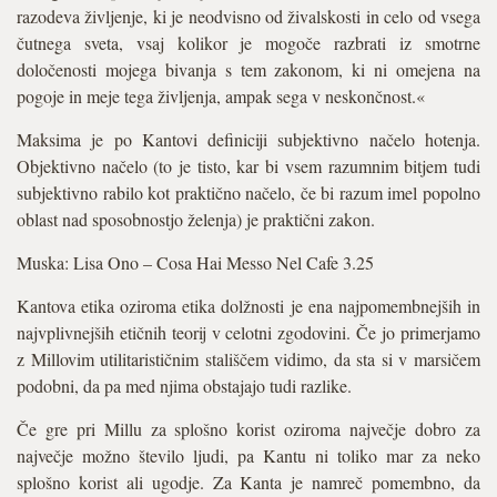
razodeva življenje, ki je neodvisno od živalskosti in celo od vsega
čutnega sveta, vsaj kolikor je mogoče razbrati iz smotrne
določenosti mojega bivanja s tem zakonom, ki ni omejena na
pogoje in meje tega življenja, ampak sega v neskončnost.«
Maksima je po Kantovi definiciji subjektivno načelo hotenja.
Objektivno načelo (to je tisto, kar bi vsem razumnim bitjem tudi
subjektivno rabilo kot praktično načelo, če bi razum imel popolno
oblast nad sposobnostjo želenja) je praktični zakon.
Muska: Lisa Ono – Cosa Hai Messo Nel Cafe 3.25
Kantova etika oziroma etika dolžnosti je ena najpomembnejših in
najvplivnejših etičnih teorij v celotni zgodovini. Če jo primerjamo
z Millovim utilitarističnim stališčem vidimo, da sta si v marsičem
podobni, da pa med njima obstajajo tudi razlike.
Če gre pri Millu za splošno korist oziroma največje dobro za
največje možno število ljudi, pa Kantu ni toliko mar za neko
splošno korist ali ugodje. Za Kanta je namreč pomembno, da