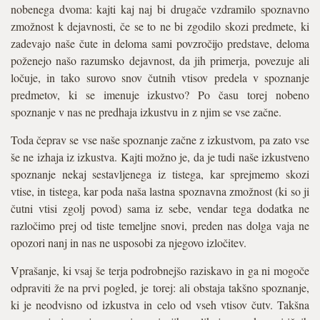
nobenega dvoma: kajti kaj naj bi drugače vzdramilo spoznavno
zmožnost k dejavnosti, če se to ne bi zgodilo skozi predmete, ki
zadevajo naše čute in deloma sami povzročijo predstave, deloma
poženejo našo razumsko dejavnost, da jih primerja, povezuje ali
ločuje, in tako surovo snov čutnih vtisov predela v spoznanje
predmetov, ki se imenuje izkustvo? Po času torej nobeno
spoznanje v nas ne predhaja izkustvu in z njim se vse začne.
Toda čeprav se vse naše spoznanje začne z izkustvom, pa zato vse
še ne izhaja iz izkustva. Kajti možno je, da je tudi naše izkustveno
spoznanje nekaj sestavljenega iz tistega, kar sprejmemo skozi
vtise, in tistega, kar poda naša lastna spoznavna zmožnost (ki so ji
čutni vtisi zgolj povod) sama iz sebe, vendar tega dodatka ne
razločimo prej od tiste temeljne snovi, preden nas dolga vaja ne
opozori nanj in nas ne usposobi za njegovo izločitev.
Vprašanje, ki vsaj še terja podrobnejšo raziskavo in ga ni mogoče
odpraviti že na prvi pogled, je torej: ali obstaja takšno spoznanje,
ki je neodvisno od izkustva in celo od vseh vtisov čutv. Takšna