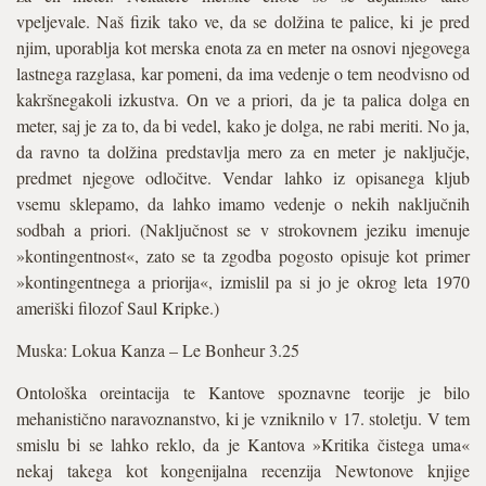
vpeljevale. Naš fizik tako ve, da se dolžina te palice, ki je pred
njim, uporablja kot merska enota za en meter na osnovi njegovega
lastnega razglasa, kar pomeni, da ima vedenje o tem neodvisno od
kakršnegakoli izkustva. On ve a priori, da je ta palica dolga en
meter, saj je za to, da bi vedel, kako je dolga, ne rabi meriti. No ja,
da ravno ta dolžina predstavlja mero za en meter je naključje,
predmet njegove odločitve. Vendar lahko iz opisanega kljub
vsemu sklepamo, da lahko imamo vedenje o nekih naključnih
sodbah a priori. (Naključnost se v strokovnem jeziku imenuje
»kontingentnost«, zato se ta zgodba pogosto opisuje kot primer
»kontingentnega a priorija«, izmislil pa si jo je okrog leta 1970
ameriški filozof Saul Kripke.)
Muska: Lokua Kanza – Le Bonheur 3.25
Ontološka oreintacija te Kantove spoznavne teorije je bilo
mehanistično naravoznanstvo, ki je vzniknilo v 17. stoletju. V tem
smislu bi se lahko reklo, da je Kantova »Kritika čistega uma«
nekaj takega kot kongenijalna recenzija Newtonove knjige