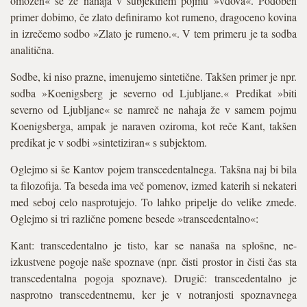
omožen« se že nahaja v subjektnem pojmu »vdova«. Podoben
primer dobimo, če zlato definiramo kot rumeno, dragoceno kovina
in izrečemo sodbo »Zlato je rumeno.«. V tem primeru je ta sodba
analitična.
Sodbe, ki niso prazne, imenujemo sintetične. Takšen primer je npr.
sodba »Koenigsberg je severno od Ljubljane.« Predikat »biti
severno od Ljubljane« se namreč ne nahaja že v samem pojmu
Koenigsberga, ampak je naraven oziroma, kot reče Kant, takšen
predikat je v sodbi »sintetiziran« s subjektom.
Oglejmo si še Kantov pojem transcedentalnega. Takšna naj bi bila
ta filozofija. Ta beseda ima več pomenov, izmed katerih si nekateri
med seboj celo nasprotujejo. To lahko pripelje do velike zmede.
Oglejmo si tri različne pomene besede »transcedentalno«:
Kant: transcedentalno je tisto, kar se nanaša na splošne, ne-
izkustvene pogoje naše spoznave (npr. čisti prostor in čisti čas sta
transcedentalna pogoja spoznave). Drugič: transcedentalno je
nasprotno transcedentnemu, ker je v notranjosti spoznavnega