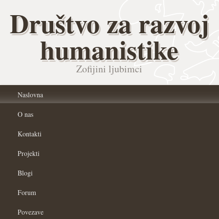
Društvo za razvoj
humanistike
Zofijini ljubimci
Naslovna
O nas
Kontakti
Projekti
Blogi
Forum
Povezave