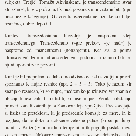
subjekta. Tretjič: Tomažu Akvinskemu je transcendentalno stvar
ali lastnost, ki gre preko razlik med posameznimi vrstami bitij (npr.
posamezne kategorije). Glavne transcedentalne oznake so bitje,
resnično, dobro, lepo itd.
Kantova transcedentalna filozofija je nasprotna ideji
transcedentnega. Transcedentno (»gre preko«, »je nad«) je
nasprotno od imanentnemu (notranjemu). Ker sta si pojma
»transcedentalen« in »transcedenten« podobna, moramo biti pri
njuni uporabi zelo pozorni.
Kant je bil prepričan, da lahko neodvisno od izkustva (tj. a priori)
spoznamo le nujne resnice (npr. 2 + 3 = 5). Tako je razum vir
znanja o resnicah, ki so nujne, medtem ko je izkustvo vir znanja o
običajnih resnicah, tj. o tistih, ki niso nujne. Vendar obstajajo
primeri, zaradi katerih je ta Kantova ideja vprašljiva. Predstavljajte
si fizika iz preteklosti, ki je predsednik komisije za mere, in ki
razglasi, da je dolžina določene železne palice (ki so jo dolgo
hranili v Parizu) v normalnih temperaturnih pogojih postala mera
za en meter. Nekatere merske enote so se dejansko tako