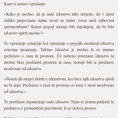
Kant si zastavi vprašanje:
»Kako je možno, da je naše izkustvo tako urejeno, da v njem
zlahka prepoznam stalne stvari in stalne zveze med njihovimi
spremembami? Kateri pogoji morajo biti izpolnjeni, da bi bilo
izkustvo sploh možno?«
To vprašanje označuje kot vprašanje o pogojih možnosti izkustva
oziroma spoznanja. Takšno izkustvo je možno le če imamo
predstavo o času in prostoru. Če nobeno povezano izkustvo ni
možno brez predstave prostora in časa, morajo biti te predstave
neodvisne od izkustva.
»Nisem jih mogel dobiti z izkustvom, ker brez njih izkustva sploh
ne bi imel. Predstave o času in prostoru so torej v meni neodvisno
od izkustva.«
Te predstave organizirajo naše izkustvo. Njim se potem pridruži še
predstava o geometrični pravilnosti, ki jo določa prostor.