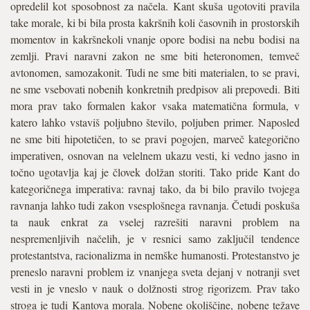
opredelil kot sposobnost za načela. Kant skuša ugotoviti pravila
take morale, ki bi bila prosta kakršnih koli časovnih in prostorskih
momentov in kakršnekoli vnanje opore bodisi na nebu bodisi na
zemlji. Pravi naravni zakon ne sme biti heteronomen, temveč
avtonomen, samozakonit. Tudi ne sme biti materialen, to se pravi,
ne sme vsebovati nobenih konkretnih predpisov ali prepovedi. Biti
mora prav tako formalen kakor vsaka matematična formula, v
katero lahko vstaviš poljubno število, poljuben primer. Naposled
ne sme biti hipotetičen, to se pravi pogojen, marveč kategorično
imperativen, osnovan na velelnem ukazu vesti, ki vedno jasno in
točno ugotavlja kaj je človek dolžan storiti. Tako pride Kant do
kategoričnega imperativa: ravnaj tako, da bi bilo pravilo tvojega
ravnanja lahko tudi zakon vsesplošnega ravnanja. Četudi poskuša
ta nauk enkrat za vselej razrešiti naravni problem na
nespremenljivih načelih, je v resnici samo zaključil tendence
protestantstva, racionalizma in nemške humanosti. Protestanstvo je
preneslo naravni problem iz vnanjega sveta dejanj v notranji svet
vesti in je vneslo v nauk o dolžnosti strog rigorizem. Prav tako
stroga je tudi Kantova morala. Nobene okoliščine, nobene težave