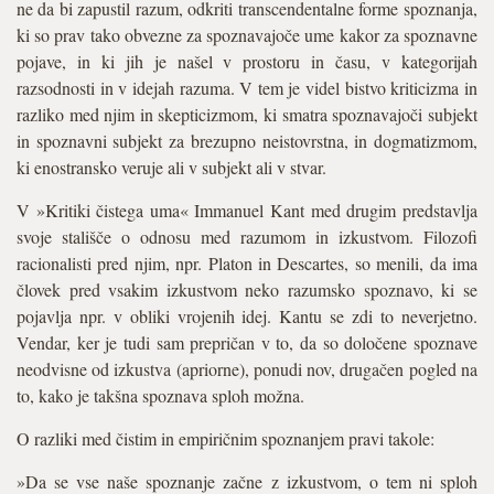
ne da bi zapustil razum, odkriti transcendentalne forme spoznanja,
ki so prav tako obvezne za spoznavajoče ume kakor za spoznavne
pojave, in ki jih je našel v prostoru in času, v kategorijah
razsodnosti in v idejah razuma. V tem je videl bistvo kriticizma in
razliko med njim in skepticizmom, ki smatra spoznavajoči subjekt
in spoznavni subjekt za brezupno neistovrstna, in dogmatizmom,
ki enostransko veruje ali v subjekt ali v stvar.
V »Kritiki čistega uma« Immanuel Kant med drugim predstavlja
svoje stališče o odnosu med razumom in izkustvom. Filozofi
racionalisti pred njim, npr. Platon in Descartes, so menili, da ima
človek pred vsakim izkustvom neko razumsko spoznavo, ki se
pojavlja npr. v obliki vrojenih idej. Kantu se zdi to neverjetno.
Vendar, ker je tudi sam prepričan v to, da so določene spoznave
neodvisne od izkustva (apriorne), ponudi nov, drugačen pogled na
to, kako je takšna spoznava sploh možna.
O razliki med čistim in empiričnim spoznanjem pravi takole:
»Da se vse naše spoznanje začne z izkustvom, o tem ni sploh