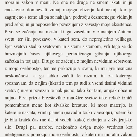
moralni zakon v meni. Ne ene ne druge ne smem iskati in ju
enostavno domnevati zunaj mojega obzorja kot nekaj, kar je
zagrnjeno s temo ali pa se nahaja v področju čezmernega: vidim ju
pred seboj in ju neposredno povezujem z zavestjo moje eksistence.
Prvo se začenja na mestu, ki ga zasedam v zunanjem čutnem
svetu, ter širi povezavo, v kateri sem, do nepregledno velikega,
kjer svetovi sledijo svetovom in sistemi sistemom, vrh tega še do
brezmejnih časov njihovega periodičnega gibanja, njihovega
začetka in trajanja. Drugo se začenja z mojim nevidnim sebstvom,
z mojo osebnostjo, ter me prikazuje v svetu, ki mu gre resnična
neskončnost, a ga lahko začuti le razum, in za katerega
spoznavam, da z njim (hkrati s tem pa tudi z vsemi tistimi vidnimi
svetovi) nisem povezan le naključno, tako kot tam, ampak obče in
nujno. Prvi prizor brezštevilne množice svetov tako rekoč izniči
pomembnost mene kot živalske kreature, ki mora materijo, iz
katere je nastala, vrniti planetu (navadni točki v vesolju), potem ko
je bila kratek čas (ne da bi vedeli, kako) obdarjena z življenjsko
silo. Drugi pa, narobe, neskončno dviga mojo vrednost kot
inteligence s pomočjo moje osebnosti, v kateri mi moralni zakon