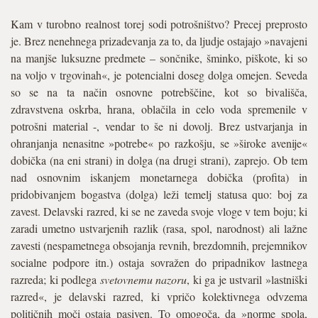
Kam v turobno realnost torej sodi potrošništvo? Precej preprosto
je. Brez nenehnega prizadevanja za to, da ljudje ostajajo »navajeni
na manjše luksuzne predmete – sončnike, šminko, piškote, ki so
na voljo v trgovinah«, je potencialni doseg dolga omejen. Seveda
so se na ta način osnovne potrebščine, kot so bivališča,
zdravstvena oskrba, hrana, oblačila in celo voda spremenile v
potrošni material -, vendar to še ni dovolj. Brez ustvarjanja in
ohranjanja nenasitne »potrebe« po razkošju, se »široke avenije«
dobička (na eni strani) in dolga (na drugi strani), zaprejo. Ob tem
nad osnovnim iskanjem monetarnega dobička (profita) in
pridobivanjem bogastva (dolga) leži temelj statusa quo: boj za
zavest. Delavski razred, ki se ne zaveda svoje vloge v tem boju; ki
zaradi umetno ustvarjenih razlik (rasa, spol, narodnost) ali lažne
zavesti (nespametnega obsojanja revnih, brezdomnih, prejemnikov
socialne podpore itn.) ostaja sovražen do pripadnikov lastnega
razreda; ki podlega
svetovnemu nazoru
, ki ga je ustvaril »lastniški
razred«, je delavski razred, ki vpričo kolektivnega odvzema
političnih moči ostaja pasiven. To omogoča, da »norme spola,