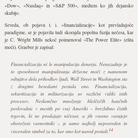
»Dow«, »Nasdaq« in »S&P 500«, medtem ko jih dejansko
skubijo.
Seveda, ob pojavu t. i. »financializacije« kot prevladujoče
paradigme, se je pojavila tudi skorajda popolna fuzija nečesa, kar
je C. Wright Mills nekoč poimenoval »The Power Elite« (elita
moči). Graeber je zapisal:
Financializacija ni le manipulacija denarja. Nenazadnje je
to sposobnost manipuliranja državne moči z namenom
odtujitve dela prihodkov ljudi. Wall Street in Washington sta
z drugimi besedami postala eno. Financializacija,
sekuritizacija in militarizacija so različni vidiki istih
procesov. Neskončno množenje bleščečih bančnih
poslovalnic v mestih po vsej Ameriki – brezhibno čistih
trgovin, ki ne prodajajo ničesar, a jih vseeno varujejo
oboroženi varnostniki -, je samo najbolj neposreden in
14
visceralen simbol za to, kar smo kot narod postali.