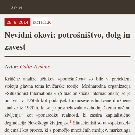
Arhivi
KOTIČEK
25. 6. 2014
Nevidni okovi: potrošništvo, dolg in
zavest
Avtor:
Colin Jenkins
Kritične analize učinkov »potrošništva« so bile v preteklem
stoletju glavna tema levičarske teorije. Mednarodna organizacija
»Situationist International« (Situacionistična internacionala) se je
pojavila v 1950ih kot podaljšek Lukacseve edinstvene družbene
analize iz 1920ih, ki se je posmehovala »zahodnjaškemu načinu
življenja« kot »ponaredku realnosti, ki zastira kapitalistično
1
degradacijo človeškega življenja«.
Situacionisti so ta »spektakel«
dojemali kot proces, ki s pomočjo množičnih medijev, marketinga