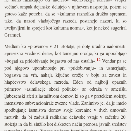
večine), ampak dejansko delujejo v njihovem nasprotju, potem se
gotovo kaže potreba, da se »kulturno raznolika družba spremeni
tako, da nazori vladajočega razreda postanejo nazori, ki so
uveljavljeni in sprejeti kot kulturna norma«, kot je nekoč sugeriral
Gramsci.
Medtem ko »plovemo« v 21. stoletje, je dolg uradno nadomestil
»presežno vrednost dela«, kot temeljno orodje, ki ga uporabljajo
12
»bogati za pridobivanje bogastva od nas ostalih«.
Vendar pa se
pod njegovo uporabnostjo pri »pridobivanju« in usmerjanju
bogastva na vrh, nahaja ključno orožje v boju za zavest in
hlapčevstvo delavskega razreda. Eden od najbolj opaznih
primerov »asimilacije skozi politiko« se odraža v ameriški
ljubezenski aferi z lastništvom domov, ki so ga v preteklem stoletju
intenzivno subvencionirale zvezne vlade. Zanimivo je, da je imelo
spodbujanje lastništva domov svoje korenine v dveh osnovnih
motivih: da bi zadušili radikalne delavske vstaje v začetku 20.
stoletja in da bi služilo kot diskreten način prenosa javnih sredstev
v zasebne finance. Zvezna podpora lastništvu domov se je »začela