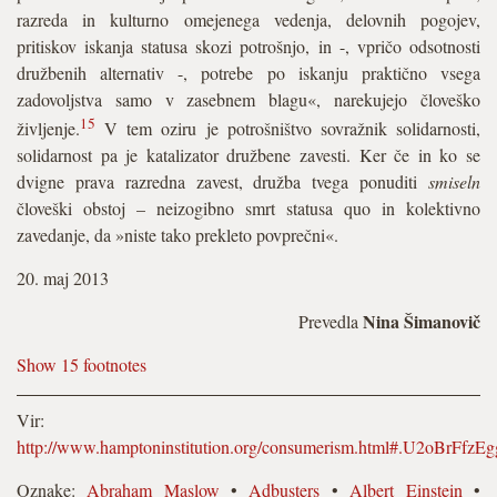
razreda in kulturno omejenega vedenja, delovnih pogojev,
pritiskov iskanja statusa skozi potrošnjo, in -, vpričo odsotnosti
družbenih alternativ -, potrebe po iskanju praktično vsega
zadovoljstva samo v zasebnem blagu«, narekujejo človeško
15
življenje.
V tem oziru je potrošništvo sovražnik solidarnosti,
solidarnost pa je katalizator družbene zavesti. Ker če in ko se
dvigne prava razredna zavest, družba tvega ponuditi
smiseln
človeški obstoj – neizogibno smrt statusa quo in kolektivno
zavedanje, da »niste tako prekleto povprečni«.
20. maj 2013
Nina Šimanovič
Prevedla
Show 15 footnotes
Vir:
http://www.hamptoninstitution.org/consumerism.html#.U2oBrFfzEg
Oznake:
Abraham Maslow
•
Adbusters
•
Albert Einstein
•