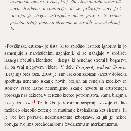
osladno neumnost. Vsakič, ko je človeštvo moralo zasnovati
novo družbeno organizacijo, ki se prilagaja novi fazi
razvoja, je njegov ustvarjalen talent prav iz te vedno
prisotne težnje potegnil elemente in navdih za svoj obstoj.
10
»Površinska družba« je tista, ki to splošno lastnost ignorira in jo
zamenjuje z narcističnimi nagnjenji, ki se nahajajo v središču
lažnega občutka identitete – tistega, ki nenehno stremi k bogastvu
ali pa vsaj njegovem videzu. V delu
Prosperity without Growth
(Blaginja brez rasti, 2009) je Tim Jackson zapisal: »Motiv dobička
spodbuja nenehno iskanje novih, boljših ali cenejših izdelkov in
storitev. Naše lastno neusmiljeno iskanje novosti in družbenega
položaja nas zaklepa v železno kletko potrošništva. Sama blaginja
11
nas je izdala«.
To družbo je v ostrem nasprotju s svojo civilno
različico okrepilo zorenje in mutiranje kapitalizma kot sistema, ki
je več kot prerastel nekonsistentne izboljšave, ki jih je nekoč
ponujal svojima predhodnikoma fevdalizmu in merkantilizmu.