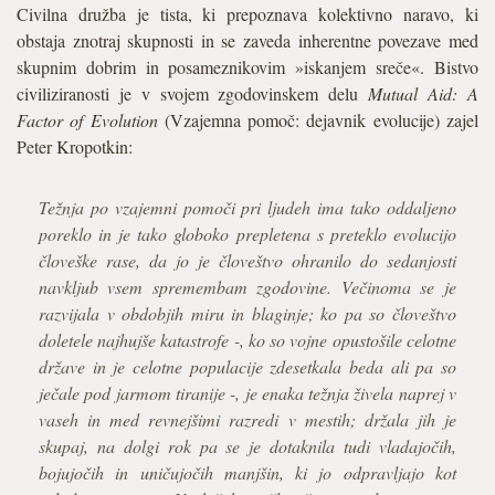
Civilna družba je tista, ki prepoznava kolektivno naravo, ki
obstaja znotraj skupnosti in se zaveda inherentne povezave med
skupnim dobrim in posameznikovim »iskanjem sreče«. Bistvo
civiliziranosti je v svojem zgodovinskem delu
Mutual Aid: A
Factor of Evolution
(Vzajemna pomoč: dejavnik evolucije) zajel
Peter Kropotkin:
Težnja po vzajemni pomoči pri ljudeh ima tako oddaljeno
poreklo in je tako globoko prepletena s preteklo evolucijo
človeške rase, da jo je človeštvo ohranilo do sedanjosti
navkljub vsem spremembam zgodovine. Večinoma se je
razvijala v obdobjih miru in blaginje; ko pa so človeštvo
doletele najhujše katastrofe -, ko so vojne opustošile celotne
države in je celotne populacije zdesetkala beda ali pa so
ječale pod jarmom tiranije -, je enaka težnja živela naprej v
vaseh in med revnejšimi razredi v mestih; držala jih je
skupaj, na dolgi rok pa se je dotaknila tudi vladajočih,
bojujočih in uničujočih manjšin, ki jo odpravljajo kot