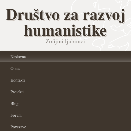
Društvo za razvoj
humanistike
Zofijini ljubimci
Naslovna
O nas
Kontakti
Projekti
Blogi
Forum
Povezave