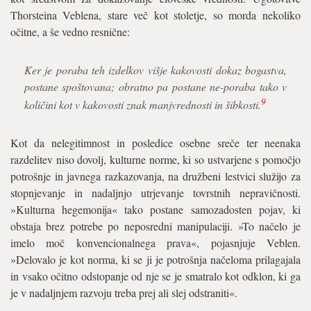
Thorsteina Veblena, stare več kot stoletje, so morda nekoliko
očitne, a še vedno resnične:
Ker je poraba teh izdelkov višje kakovosti dokaz bogastva,
postane spoštovana; obratno pa postane ne-poraba tako v
9
količini kot v kakovosti znak manjvrednosti in šibkosti.
Kot da nelegitimnost in posledice osebne sreče ter neenaka
razdelitev niso dovolj, kulturne norme, ki so ustvarjene s pomočjo
potrošnje in javnega razkazovanja, na družbeni lestvici služijo za
stopnjevanje in nadaljnjo utrjevanje tovrstnih nepravičnosti.
»Kulturna hegemonija« tako postane samozadosten pojav, ki
obstaja brez potrebe po neposredni manipulaciji. »To načelo je
imelo moč konvencionalnega prava«, pojasnjuje Veblen.
»Delovalo je kot norma, ki se ji je potrošnja načeloma prilagajala
in vsako očitno odstopanje od nje se je smatralo kot odklon, ki ga
je v nadaljnjem razvoju treba prej ali slej odstraniti«.