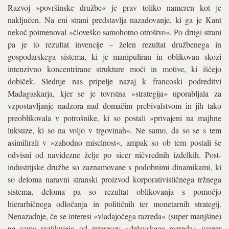
Razvoj »površinske družbe« je prav toliko nameren kot je
naključen. Na eni strani predstavlja nazadovanje, ki ga je Kant
nekoč poimenoval »človeško samohotno otroštvo«. Po drugi strani
pa je to rezultat invencije – želen rezultat družbenega in
gospodarskega sistema, ki je manipuliran in oblikovan skozi
intenzivno koncentrirane strukture moči in motive, ki iščejo
dobiček. Slednje nas pripelje nazaj k francoski podreditvi
Madagaskarja, kjer se je tovrstna »strategija« uporabljala za
vzpostavljanje nadzora nad domačim prebivalstvom in jih tako
preoblikovala v potrošnike, ki so postali »privajeni na majhne
luksuze, ki so na voljo v trgovinah«. Ne samo, da so se s tem
asimilirali v »zahodno miselnost«, ampak so ob tem postali še
odvisni od navidezne želje po sicer ničvrednih izdelkih. Post-
industrijske družbe so zaznamovane s podobnimi dinamikami, ki
so deloma naravni stranski proizvod korporativističnega tržnega
sistema, deloma pa so rezultat oblikovanja s pomočjo
hierarhičnega odločanja in političnih ter monetarnih strategij.
Nenazadnje, če se interesi »vladajočega razreda« (super manjšine)
ne samo razlikujejo od interesov »delavskega razreda« (super