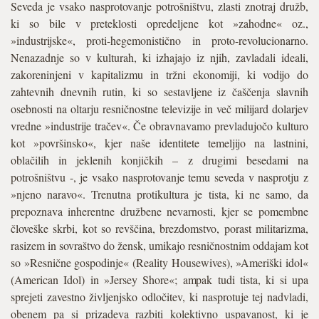
Seveda je vsako nasprotovanje potrošništvu, zlasti znotraj družb,
ki so bile v preteklosti opredeljene kot »zahodne« oz.,
»industrijske«, proti-hegemonistično in proto-revolucionarno.
Nenazadnje so v kulturah, ki izhajajo iz njih, zavladali ideali,
zakoreninjeni v kapitalizmu in tržni ekonomiji, ki vodijo do
zahtevnih dnevnih rutin, ki so sestavljene iz čaščenja slavnih
osebnosti na oltarju resničnostne televizije in več milijard dolarjev
vredne »industrije tračev«. Če obravnavamo prevladujočo kulturo
kot »površinsko«, kjer naše identitete temeljijo na lastnini,
oblačilih in jeklenih konjičkih – z drugimi besedami na
potrošništvu -, je vsako nasprotovanje temu seveda v nasprotju z
»njeno naravo«. Trenutna protikultura je tista, ki ne samo, da
prepoznava inherentne družbene nevarnosti, kjer se pomembne
človeške skrbi, kot so revščina, brezdomstvo, porast militarizma,
rasizem in sovraštvo do žensk, umikajo resničnostnim oddajam kot
so »Resnične gospodinje« (Reality Housewives), »Ameriški idol«
(American Idol) in »Jersey Shore«; ampak tudi tista, ki si upa
sprejeti zavestno življenjsko odločitev, ki nasprotuje tej nadvladi,
obenem pa si prizadeva razbiti kolektivno uspavanost, ki je