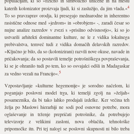
populacijam, ki so »fizično in simbolično uničene in na mestu
4
katerih kolonizator proizvaja ljudi, ki si zaslužijo, da jim vlada.«
To so pravzaprav orodja, ki presegajo mednarodne in inherentno
rasistične odnose med »jedrom« in »obrobjem« -, zaradi česar so
nujne analize razredov v zvezi s »prisilno odvisnostjo«, ki so jo
ustvarili arhitekti dominantne kulture, ne le z vidika lokalnega
prebivalstva, temveč tudi z vidika domačih delavskih razredov.
»Ključno je bilo, da so (kolonizirani) razvili nove okuse, navade in
pričakovanja; da so postavili temelje potrošniškega povpraševanja,
ki se je ohranilo tudi po tem, ko so osvajalci odšli in Madagaskar
5
za vedno vezali na Francijo«.
Vzpostavljanje »kulturne hegemonije« je sorodno načelom, ki
poganjajo poslovni model trga, ki temelji zgolj na »željah«
posameznika, da bi tako lahko prodajali izdelke. Ker večina teh
želja po Maslowi hierarhiji ne sodi pod osnovne potrebe, mora
oglaševanje in trženje prepričati potrošnike, da potrebujejo
televizorje z velikimi zasloni, nova oblačila, tehnološke
pripomočke itn. Pri tej nalogi se poslovni skupnosti ni bilo treba