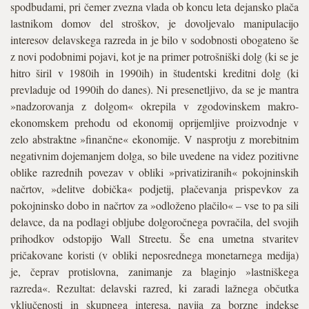
spodbudami, pri čemer zvezna vlada ob koncu leta dejansko plača
lastnikom domov del stroškov, je dovoljevalo manipulacijo
interesov delavskega razreda in je bilo v sodobnosti obogateno še
z novi podobnimi pojavi, kot je na primer potrošniški dolg (ki se je
hitro širil v 1980ih in 1990ih) in študentski kreditni dolg (ki
prevladuje od 1990ih do danes). Ni presenetljivo, da se je mantra
»nadzorovanja z dolgom« okrepila v zgodovinskem makro-
ekonomskem prehodu od ekonomij oprijemljive proizvodnje v
zelo abstraktne »finančne« ekonomije. V nasprotju z morebitnim
negativnim dojemanjem dolga, so bile uvedene na videz pozitivne
oblike razrednih povezav v obliki »privatiziranih« pokojninskih
načrtov, »delitve dobička« podjetij, plačevanja prispevkov za
pokojninsko dobo in načrtov za »odloženo plačilo« – vse to pa sili
delavce, da na podlagi obljube dolgoročnega povračila, del svojih
prihodkov odstopijo Wall Streetu. Še ena umetna stvaritev
pričakovane koristi (v obliki neposrednega monetarnega medija)
je, čeprav protislovna, zanimanje za blaginjo »lastniškega
razreda«. Rezultat: delavski razred, ki zaradi lažnega občutka
vključenosti in skupnega interesa, navija za borzne indekse