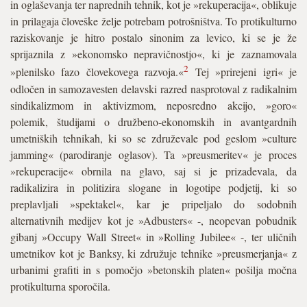
in oglaševanja ter naprednih tehnik, kot je »rekuperacija«, oblikuje
in prilagaja človeške želje potrebam potrošništva. To protikulturno
raziskovanje je hitro postalo sinonim za levico, ki se je že
sprijaznila z »ekonomsko nepravičnostjo«, ki je zaznamovala
2
»plenilsko fazo človekovega razvoja.«
Tej »prirejeni igri« je
odločen in samozavesten delavski razred nasprotoval z radikalnim
sindikalizmom in aktivizmom, neposredno akcijo, »goro«
polemik, študijami o družbeno-ekonomskih in avantgardnih
umetniških tehnikah, ki so se združevale pod geslom »culture
jamming« (parodiranje oglasov). Ta »preusmeritev« je proces
»rekuperacije« obrnila na glavo, saj si je prizadevala, da
radikalizira in politizira slogane in logotipe podjetij, ki so
preplavljali »spektakel«, kar je pripeljalo do sodobnih
alternativnih medijev kot je »Adbusters« -, neopevan pobudnik
gibanj »Occupy Wall Street« in »Rolling Jubilee« -, ter uličnih
umetnikov kot je Banksy, ki združuje tehnike »preusmerjanja« z
urbanimi grafiti in s pomočjo »betonskih platen« pošilja močna
protikulturna sporočila.