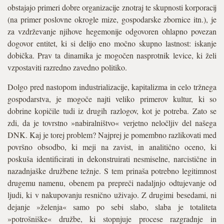
obstajajo primeri dobre organizacije znotraj te skupnosti korporacij
(na primer poslovne okrogle mize, gospodarske zbornice itn.), je
za vzdrževanje njihove hegemonije odgovoren ohlapno povezan
dogovor entitet, ki si delijo eno močno skupno lastnost: iskanje
dobička. Prav ta dinamika je mogočen nasprotnik levice, ki želi
vzpostaviti razredno zavedno politiko.
Dolgo pred nastopom industrializacije, kapitalizma in celo tržnega
gospodarstva, je mogoče najti veliko primerov kultur, ki so
dobrine kopičile tudi iz drugih razlogov, kot je potreba. Zato se
zdi, da je tovrstno »nabiralništvo« verjetno neločljiv del našega
DNK. Kaj je torej problem? Najprej je pomembno razlikovati med
površno obsodbo, ki meji na zavist, in analitično oceno, ki
poskuša identificirati in dekonstruirati nesmiselne, narcistične in
nazadnjaške družbene težnje. S tem prinaša potrebno legitimnost
drugemu namenu, obenem pa prepreči nadaljnjo odtujevanje od
ljudi, ki v nakupovanju resnično uživajo. Z drugimi besedami, ni
dejanje »želenja« samo po sebi slabo, slaba je totaliteta
»potrošniške« družbe, ki stopnjuje procese razgradnje in