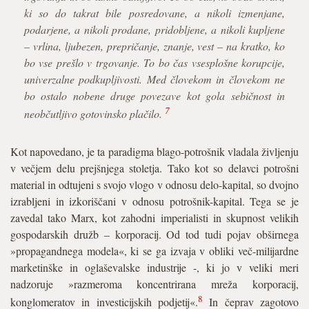
ki so do takrat bile posredovane, a nikoli izmenjane,
podarjene, a nikoli prodane, pridobljene, a nikoli kupljene
– vrlina, ljubezen, prepričanje, znanje, vest – na kratko, ko
bo vse prešlo v trgovanje. To bo čas vsesplošne korupcije,
univerzalne podkupljivosti. Med človekom in človekom ne
bo ostalo nobene druge povezave kot gola sebičnost in
7
neobčutljivo gotovinsko plačilo.
Kot napovedano, je ta paradigma blago-potrošnik vladala življenju
v večjem delu prejšnjega stoletja. Tako kot so delavci potrošni
material in odtujeni s svojo vlogo v odnosu delo-kapital, so dvojno
izrabljeni in izkoriščani v odnosu potrošnik-kapital. Tega se je
zavedal tako Marx, kot zahodni imperialisti in skupnost velikih
gospodarskih družb – korporacij. Od tod tudi pojav obširnega
»propagandnega modela«, ki se ga izvaja v obliki več-milijardne
marketinške in oglaševalske industrije -, ki jo v veliki meri
nadzoruje »razmeroma koncentrirana mreža korporacij,
8
konglomeratov in investicijskih podjetij«.
In čeprav zagotovo