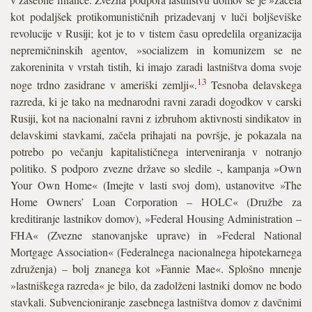
kot podaljšek protikomunističnih prizadevanj v luči boljševiške
revolucije v Rusiji; kot je to v tistem času opredelila organizacija
nepremičninskih agentov, »socializem in komunizem se ne
zakoreninita v vrstah tistih, ki imajo zaradi lastništva doma svoje
13
noge trdno zasidrane v ameriški zemlji«.
Tesnoba delavskega
razreda, ki je tako na mednarodni ravni zaradi dogodkov v carski
Rusiji, kot na nacionalni ravni z izbruhom aktivnosti sindikatov in
delavskimi stavkami, začela prihajati na površje, je pokazala na
potrebo po večanju kapitalističnega interveniranja v notranjo
politiko. S podporo zvezne države so sledile -, kampanja »Own
Your Own Home« (Imejte v lasti svoj dom), ustanovitve »The
Home Owners’ Loan Corporation – HOLC« (Družbe za
kreditiranje lastnikov domov), »Federal Housing Administration –
FHA« (Zvezne stanovanjske uprave) in »Federal National
Mortgage Association« (Federalnega nacionalnega hipotekarnega
združenja) – bolj znanega kot »Fannie Mae«. Splošno mnenje
»lastniškega razreda« je bilo, da zadolženi lastniki domov ne bodo
stavkali. Subvencioniranje zasebnega lastništva domov z davčnimi