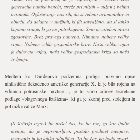
generacija nataka bencin, streže pri mizah – sužnji z belimi
ovratniki. Oglaševanje nas sili, da si želimo avtomobilov in
oblačil, da delamo v službah, ki jih sovražimo, da si lahko
kupimo sranje, ki ga ne potrebujemo. Smo nezaželeni otroci
zgodovine. Brez pravega namena. Nimamo nobene velike
vojne. Nobene velike gospodarske krize. Naša velika vojna
je duhovna vojna, naša velika gospodarska kriza so naša
življenja.
Medtem ko Durdenova podzemna pridiga pravilno opiše
nihilistično dekadenco ameriške generacije X, ki je bila rojena na
vrhuncu potrošniške mrzlice –, je to samo odmev teoretične
podlage »blagovnega fetišizma«, ki ga je skoraj pred stoletjem in
pol razkrival že Marx:
(S širitvijo trgov) bo prišel čas, ko bo vse, za kar ljudje
menijo, da je neprenosljivo, postalo predmet menjave,
trgovanja in bo lahko odtujljivo. To bo čas, ko bodo stvari,