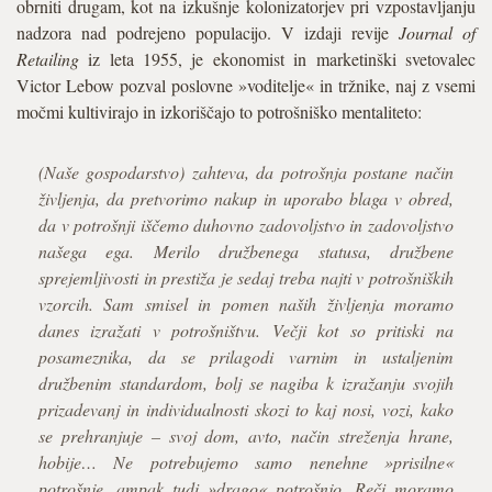
obrniti drugam, kot na izkušnje kolonizatorjev pri vzpostavljanju
nadzora nad podrejeno populacijo. V izdaji revije
Journal of
Retailing
iz leta 1955, je ekonomist in marketinški svetovalec
Victor Lebow pozval poslovne »voditelje« in tržnike, naj z vsemi
močmi kultivirajo in izkoriščajo to potrošniško mentaliteto:
(Naše gospodarstvo) zahteva, da potrošnja postane način
življenja, da pretvorimo nakup in uporabo blaga v obred,
da v potrošnji iščemo duhovno zadovoljstvo in zadovoljstvo
našega ega. Merilo družbenega statusa, družbene
sprejemljivosti in prestiža je sedaj treba najti v potrošniških
vzorcih. Sam smisel in pomen naših življenja moramo
danes izražati v potrošništvu. Večji kot so pritiski na
posameznika, da se prilagodi varnim in ustaljenim
družbenim standardom, bolj se nagiba k izražanju svojih
prizadevanj in individualnosti skozi to kaj nosi, vozi, kako
se prehranjuje – svoj dom, avto, način streženja hrane,
hobije… Ne potrebujemo samo nenehne »prisilne«
potrošnje, ampak tudi »drago« potrošnjo. Reči moramo