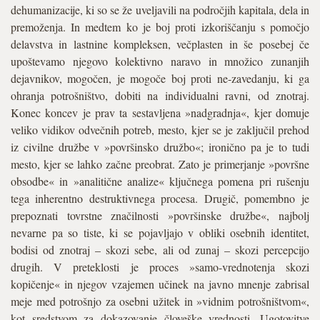
dehumanizacije, ki so se že uveljavili na področjih kapitala, dela in
premoženja. In medtem ko je boj proti izkoriščanju s pomočjo
delavstva in lastnine kompleksen, večplasten in še posebej če
upoštevamo njegovo kolektivno naravo in množico zunanjih
dejavnikov, mogočen, je mogoče boj proti ne-zavedanju, ki ga
ohranja potrošništvo, dobiti na individualni ravni, od znotraj.
Konec koncev je prav ta sestavljena »nadgradnja«, kjer domuje
veliko vidikov odvečnih potreb, mesto, kjer se je zaključil prehod
iz civilne družbe v »površinsko družbo«; ironično pa je to tudi
mesto, kjer se lahko začne preobrat. Zato je primerjanje »površne
obsodbe« in »analitične analize« ključnega pomena pri rušenju
tega inherentno destruktivnega procesa. Drugič, pomembno je
prepoznati tovrstne značilnosti »površinske družbe«, najbolj
nevarne pa so tiste, ki se pojavljajo v obliki osebnih identitet,
bodisi od znotraj – skozi sebe, ali od zunaj – skozi percepcijo
drugih. V preteklosti je proces »samo-vrednotenja skozi
kopičenje« in njegov vzajemen učinek na javno mnenje zabrisal
meje med potrošnjo za osebni užitek in »vidnim potrošništvom«,
kot sredstvom za dokazovanje človeške vrednosti. Ugotovitve