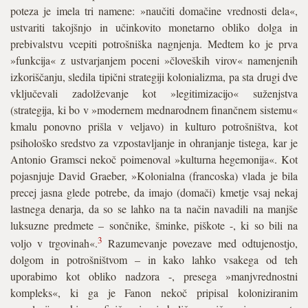
poteza je imela tri namene: »naučiti domačine vrednosti dela«,
ustvariti takojšnjo in učinkovito monetarno obliko dolga in
prebivalstvu vcepiti potrošniška nagnjenja. Medtem ko je prva
»funkcija« z ustvarjanjem poceni »človeških virov« namenjenih
izkoriščanju, sledila tipični strategiji kolonializma, pa sta drugi dve
vključevali zadolževanje kot »legitimizacijo« suženjstva
(strategija, ki bo v »modernem mednarodnem finančnem sistemu«
kmalu ponovno prišla v veljavo) in kulturo potrošništva, kot
psihološko sredstvo za vzpostavljanje in ohranjanje tistega, kar je
Antonio Gramsci nekoč poimenoval »kulturna hegemonija«. Kot
pojasnjuje David Graeber, »Kolonialna (francoska) vlada je bila
precej jasna glede potrebe, da imajo (domači) kmetje vsaj nekaj
lastnega denarja, da so se lahko na ta način navadili na manjše
luksuzne predmete – sončnike, šminke, piškote -, ki so bili na
3
voljo v trgovinah«.
Razumevanje povezave med odtujenostjo,
dolgom in potrošništvom – in kako lahko vsakega od teh
uporabimo kot obliko nadzora -, presega »manjvrednostni
kompleks«, ki ga je Fanon nekoč pripisal koloniziranim