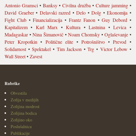
Antonio Gramsci
•
Banksy
•
Civilna družba
•
Culture jamming
•
David Graeber
•
Delavski razred
•
Delo
•
Dolg
•
Ekonomija
•
Fight Club
•
Financializacija
•
Frantz Fanon
•
Guy Debord
•
Kapitalizem
•
Karl Marx
•
Kultura
•
Lastnina
•
Levica
•
Madagaskar
•
Nina Šimanovič
•
Noam Chomsky
•
Oglaševanje
•
Peter Kropotkin
•
Politične elite
•
Potrošništvo
•
Prevod
•
Solidarnost
•
Spektakel
•
Tim Jackson
•
Trg
•
Victor Lebow
•
Wall Street
•
Zavest
Rubrike
Obvestila
Zofija v medijih
Zofijina modrost
Zofijina bodica
Zofijino oko
Poslušalnica
Publikacije