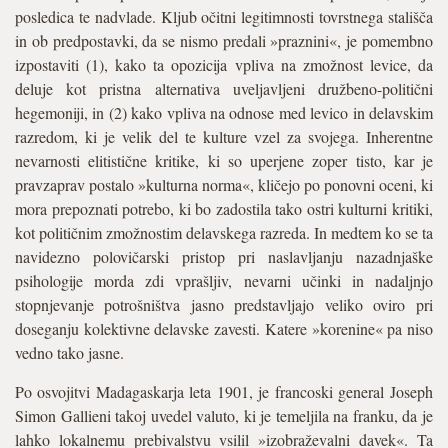
posledica te nadvlade. Kljub očitni legitimnosti tovrstnega stališča
in ob predpostavki, da se nismo predali »praznini«, je pomembno
izpostaviti (1), kako ta opozicija vpliva na zmožnost levice, da
deluje kot pristna alternativa uveljavljeni družbeno-politični
hegemoniji, in (2) kako vpliva na odnose med levico in delavskim
razredom, ki je velik del te kulture vzel za svojega. Inherentne
nevarnosti elitistične kritike, ki so uperjene zoper tisto, kar je
pravzaprav postalo »kulturna norma«, kličejo po ponovni oceni, ki
mora prepoznati potrebo, ki bo zadostila tako ostri kulturni kritiki,
kot političnim zmožnostim delavskega razreda. In medtem ko se ta
navidezno polovičarski pristop pri naslavljanju nazadnjaške
psihologije morda zdi vprašljiv, nevarni učinki in nadaljnjo
stopnjevanje potrošništva jasno predstavljajo veliko oviro pri
doseganju kolektivne delavske zavesti. Katere »korenine« pa niso
vedno tako jasne.
Po osvojitvi Madagaskarja leta 1901, je francoski general Joseph
Simon Gallieni takoj uvedel valuto, ki je temeljila na franku, da je
lahko lokalnemu prebivalstvu vsilil »izobraževalni davek«. Ta