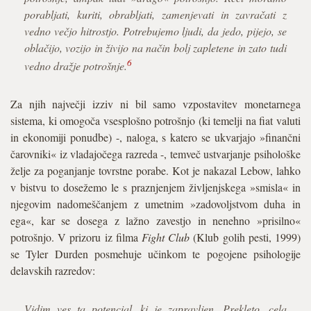
porabljati, kuriti, obrabljati, zamenjevati in zavračati z
vedno večjo hitrostjo. Potrebujemo ljudi, da jedo, pijejo, se
oblačijo, vozijo in živijo na način bolj zapletene in zato tudi
6
vedno dražje potrošnje.
Za njih največji izziv ni bil samo vzpostavitev monetarnega
sistema, ki omogoča vsesplošno potrošnjo (ki temelji na fiat valuti
in ekonomiji ponudbe) -, naloga, s katero se ukvarjajo »finančni
čarovniki« iz vladajočega razreda -, temveč ustvarjanje psihološke
želje za poganjanje tovrstne porabe. Kot je nakazal Lebow, lahko
v bistvu to dosežemo le s praznjenjem življenjskega »smisla« in
njegovim nadomeščanjem z umetnim »zadovoljstvom duha in
ega«, kar se dosega z lažno zavestjo in nenehno »prisilno«
potrošnjo. V prizoru iz filma
Fight Club
(Klub golih pesti, 1999)
se Tyler Durden posmehuje učinkom te pogojene psihologije
delavskih razredov:
Vidim ves ta potencial, ki je zapravljen. Prekleto, cela