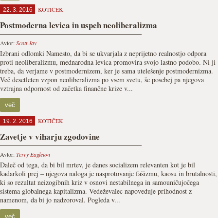
KOTIČEK
22. 3. 2016
Postmoderna levica in uspeh neoliberalizma
Avtor:
Scott Jay
Izbrani odlomki Namesto, da bi se ukvarjala z neprijetno realnostjo odpora
proti neoliberalizmu, mednarodna levica promovira svojo lastno podobo. Ni ji
treba, da verjame v postmodernizem, ker je sama utelešenje postmodernizma.
Več desetleten vzpon neoliberalizma po vsem svetu, še posebej pa njegova
vztrajna odpornost od začetka finančne krize v...
več
KOTIČEK
19. 2. 2016
Zavetje v viharju zgodovine
Avtor:
Terry Eagleton
Daleč od tega, da bi bil mrtev, je danes socializem relevanten kot je bil
kadarkoli prej – njegova naloga je nasprotovanje fašizmu, kaosu in brutalnosti,
ki so rezultat neizogibnih kriz v osnovi nestabilnega in samouničujočega
sistema globalnega kapitalizma. Vedeževalec napoveduje prihodnost z
namenom, da bi jo nadzoroval. Pogleda v...
več