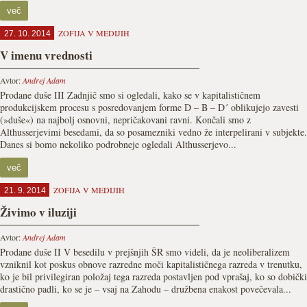
več
ZOFIJA V MEDIJIH
27. 10. 2014
V imenu vrednosti
Avtor:
Andrej Adam
Prodane duše III Zadnjič smo si ogledali, kako se v kapitalističnem
produkcijskem procesu s posredovanjem forme D – B – D´ oblikujejo zavesti
(»duše«) na najbolj osnovni, nepričakovani ravni. Končali smo z
Althusserjevimi besedami, da so posamezniki vedno že interpelirani v subjekte.
Danes si bomo nekoliko podrobneje ogledali Althusserjevo...
več
ZOFIJA V MEDIJIH
21. 9. 2014
Živimo v iluziji
Avtor:
Andrej Adam
Prodane duše II V besedilu v prejšnjih ŠR smo videli, da je neoliberalizem
vzniknil kot poskus obnove razredne moči kapitalističnega razreda v trenutku,
ko je bil privilegiran položaj tega razreda postavljen pod vprašaj, ko so dobički
drastično padli, ko se je – vsaj na Zahodu – družbena enakost povečevala...