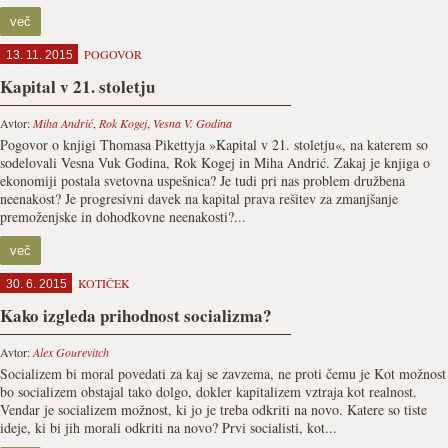
več
POGOVOR
13. 11. 2015
Kapital v 21. stoletju
Avtor:
Miha Andrić
,
Rok Kogej
,
Vesna V. Godina
Pogovor o knjigi Thomasa Pikettyja »Kapital v 21. stoletju«, na katerem so
sodelovali Vesna Vuk Godina, Rok Kogej in Miha Andrić. Zakaj je knjiga o
ekonomiji postala svetovna uspešnica? Je tudi pri nas problem družbena
neenakost? Je progresivni davek na kapital prava rešitev za zmanjšanje
premoženjske in dohodkovne neenakosti?...
več
KOTIČEK
30. 6. 2015
Kako izgleda prihodnost socializma?
Avtor:
Alex Gourevitch
Socializem bi moral povedati za kaj se zavzema, ne proti čemu je Kot možnost
bo socializem obstajal tako dolgo, dokler kapitalizem vztraja kot realnost.
Vendar je socializem možnost, ki jo je treba odkriti na novo. Katere so tiste
ideje, ki bi jih morali odkriti na novo? Prvi socialisti, kot...