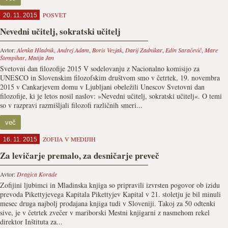
POSVET
20. 11. 2015
Nevedni učitelj, sokratski učitelj
Avtor:
Alenka Hladnik
,
Andrej Adam
,
Boris Vezjak
,
Darij Zadnikar
,
Edin Saračevič
,
Mare
Štempihar
,
Matija Jan
Svetovni dan filozofije 2015 V sodelovanju z Nacionalno komisijo za
UNESCO in Slovenskim filozofskim društvom smo v četrtek, 19. novembra
2015 v Cankarjevem domu v Ljubljani obeležili Unescov Svetovni dan
filozofije, ki je letos nosil naslov: »Nevedni učitelj, sokratski učitelj«. O temi
so v razpravi razmišljali filozofi različnih smeri...
več
ZOFIJA V MEDIJIH
16. 11. 2015
Za levičarje premalo, za desničarje preveč
Avtor:
Dragica Korade
Zofijini ljubimci in Mladinska knjiga so pripravili izvrsten pogovor ob izidu
prevoda Pikettyjevega Kapitala Pikettyjev Kapital v 21. stoletju je bil minuli
mesec druga najbolj prodajana knjiga tudi v Sloveniji. Takoj za 50 odtenki
sive, je v četrtek zvečer v mariborski Mestni knjigarni z nasmehom rekel
direktor Inštituta za...