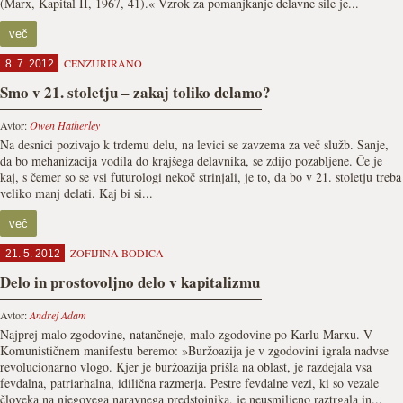
(Marx, Kapital II, 1967, 41).« Vzrok za pomanjkanje delavne sile je...
več
CENZURIRANO
8. 7. 2012
Smo v 21. stoletju – zakaj toliko delamo?
Avtor:
Owen Hatherley
Na desnici pozivajo k trdemu delu, na levici se zavzema za več služb. Sanje,
da bo mehanizacija vodila do krajšega delavnika, se zdijo pozabljene. Če je
kaj, s čemer so se vsi futurologi nekoč strinjali, je to, da bo v 21. stoletju treba
veliko manj delati. Kaj bi si...
več
ZOFIJINA BODICA
21. 5. 2012
Delo in prostovoljno delo v kapitalizmu
Avtor:
Andrej Adam
Najprej malo zgodovine, natančneje, malo zgodovine po Karlu Marxu. V
Komunističnem manifestu beremo: »Buržoazija je v zgodovini igrala nadvse
revolucionarno vlogo. Kjer je buržoazija prišla na oblast, je razdejala vsa
fevdalna, patriarhalna, idilična razmerja. Pestre fevdalne vezi, ki so vezale
človeka na njegovega naravnega predstojnika, je neusmiljeno raztrgala in...