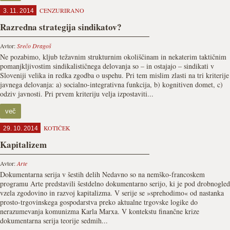
CENZURIRANO
3. 11. 2014
Razredna strategija sindikatov?
Avtor:
Srečo Dragoš
Ne pozabimo, kljub težavnim strukturnim okoliščinam in nekaterim taktičnim
pomanjkljivostim sindikalističnega delovanja so – in ostajajo – sindikati v
Sloveniji velika in redka zgodba o uspehu. Pri tem mislim zlasti na tri kriterije
javnega delovanja: a) socialno-integrativna funkcija, b) kognitiven domet, c)
odziv javnosti. Pri prvem kriteriju velja izpostaviti...
več
KOTIČEK
29. 10. 2014
Kapitalizem
Avtor:
Arte
Dokumentarna serija v šestih delih Nedavno so na nemško-francoskem
programu Arte predstavili šestdelno dokumentarno serijo, ki je pod drobnogled
vzela zgodovino in razvoj kapitalizma. V serije se »sprehodimo« od nastanka
prosto-trgovinskega gospodarstva preko aktualne trgovske logike do
nerazumevanja komunizma Karla Marxa. V kontekstu finančne krize
dokumentarna serija teorije sedmih...