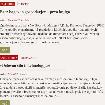
KOTIČEK
9. 4. 2018
Brez bogov in gospodarjev – prva knjiga
Avtor:
Ramonet Tancrède
Zgodovina anarhizma No Gods No Masters (ARTE, Ramonet Tancrède, 2016)
To je zgodba o anarhizmu. S pregledom ključnih dogodkov zadnjih dveh
stoletij družbene zgodovine, tridelna dokumentarna serija razkriva izvor in
usodo političnega gibanja, ki se že več kot 150 let bori proti vsem
gospodarjem in bogovom. Kdo natančno so?...
več
PREDAVANJE
20. 11. 2017
»Delovna sila in tehnologija«
Avtor:
Primož Krašovec
Običajne marksistične obravnave razmerja med delom in tehnologijo tega
reducirajo na relativno odvečnost – avtomatizacijo pomeni manjšo vsebnost
živega dela v produkciji in manjše povpraševanje po delovni sili, kar (lahko)
pomeni povečano brezposelnost, pritisk na višino mezd, prekarizacijo itn. Vse
to drži, a vseeno o razmerju med delom in...
več