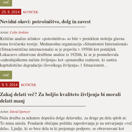
več
KOTIČEK
25. 6. 2014
Nevidni okovi: potrošništvo, dolg in zavest
Avtor:
Colin Jenkins
Kritične analize učinkov »potrošništva« so bile v preteklem stoletju glavna
tema levičarske teorije. Mednarodna organizacija »Situationist International«
(Situacionistična internacionala) se je pojavila v 1950ih kot podaljšek
Lukacseve edinstvene družbene analize iz 1920ih, ki se je posmehovala
»zahodnjaškemu načinu življenja« kot »ponaredku realnosti, ki zastira
kapitalistično degradacijo človeškega življenja«.1 Situacionisti...
več
KOTIČEK
9. 5. 2014
Zakaj delati več? Za boljšo kvaliteto življenja bi morali
delati manj
Avtor:
David Spencer
Naša družba za nekatere dopušča dolge delavnike, za druge pa dela sploh ni.
To nima smisla. Poudarek običajne politike zaposlovanja je na ustvarjanju »več
dela«. Ljudje, ki so brez dela in ki prejemajo podporo, so obravnavani kot