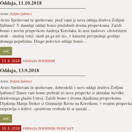
Oddaja, 11.10.2018
Avtor:
Zofijini ljubimci
Avizo Spoštovani in spoštovane, pred vami je nova oddaja društva Zofijini
ljubimci! V današnji oddaji bomo prisluhnili dvema prispevkoma. Začeli
bomo z novim prispevkom Andreja Korošaka, ki nosi naslovov »Avtoritarni
strah – znotraj votel, okoli pa ga nič ni«, v katerem prevprašuje grožnjo
desnega populizma. Drugo polovico oddaje bomo...
več
ODDAJA ZOFIJINIH
13. 9. 2018
Oddaja, 13.9.2018
Avtor:
Zofijini ljubimci
Avizo Spoštovani in spoštovane, dobrodošli v novi oddaji društva Zofijini
ljubimci! Danes vam bomo prebrali tri nove prispevke iz aktualne številke
društvenega glasila Ustroj. Začeli bomo z dvema dijaškima prispevkoma.
Dijakinja Marija Štriker iz Gimnazije Ravne na Koroškem, v svojem prispevku
razpravlja o trditvi: »pozitivne svobode bi se morali...
več
ODDAJA ZOFIJINIH
,
PODCAST
16. 8. 2018