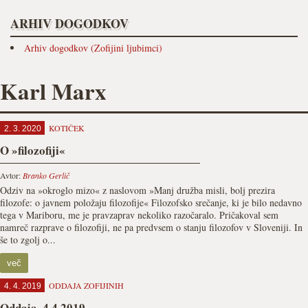
ARHIV DOGODKOV
Arhiv dogodkov (Zofijini ljubimci)
Karl Marx
KOTIČEK
2. 3. 2020
O »filozofiji«
Avtor:
Branko Gerlič
Odziv na »okroglo mizo« z naslovom »Manj družba misli, bolj prezira
filozofe: o javnem položaju filozofije« Filozofsko srečanje, ki je bilo nedavno
tega v Mariboru, me je pravzaprav nekoliko razočaralo. Pričakoval sem
namreč razprave o filozofiji, ne pa predvsem o stanju filozofov v Sloveniji. In
še to zgolj o...
več
ODDAJA ZOFIJINIH
4. 4. 2019
Oddaja, 4.4.2019