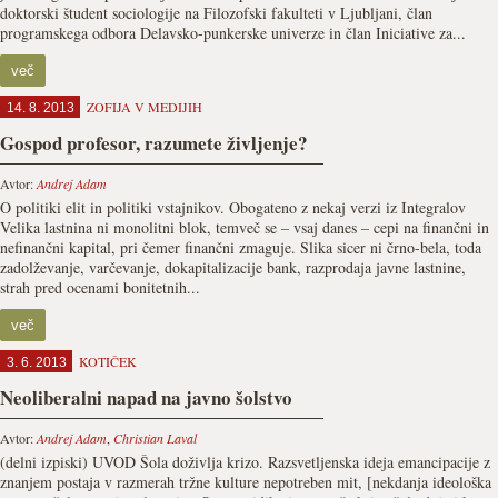
doktorski študent sociologije na Filozofski fakulteti v Ljubljani, član
programskega odbora Delavsko-punkerske univerze in član Iniciative za...
več
ZOFIJA V MEDIJIH
14. 8. 2013
Gospod profesor, razumete življenje?
Avtor:
Andrej Adam
O politiki elit in politiki vstajnikov. Obogateno z nekaj verzi iz Integralov
Velika lastnina ni monolitni blok, temveč se – vsaj danes – cepi na finančni in
nefinančni kapital, pri čemer finančni zmaguje. Slika sicer ni črno-bela, toda
zadolževanje, varčevanje, dokapitalizacije bank, razprodaja javne lastnine,
strah pred ocenami bonitetnih...
več
KOTIČEK
3. 6. 2013
Neoliberalni napad na javno šolstvo
Avtor:
Andrej Adam
,
Christian Laval
(delni izpiski) UVOD Šola doživlja krizo. Razsvetljenska ideja emancipacije z
znanjem postaja v razmerah tržne kulture nepotreben mit, [nekdanja ideološka