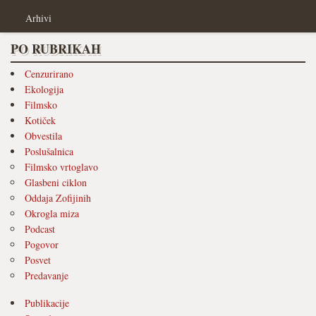
Arhivi
PO RUBRIKAH
Cenzurirano
Ekologija
Filmsko
Kotiček
Obvestila
Poslušalnica
Filmsko vrtoglavo
Glasbeni ciklon
Oddaja Zofijinih
Okrogla miza
Podcast
Pogovor
Posvet
Predavanje
Publikacije