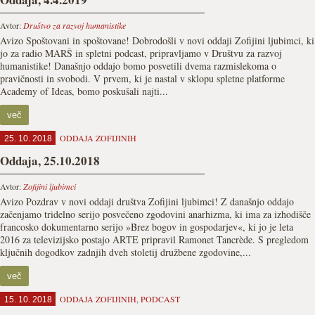
Avtor:
Društvo za razvoj humanistike
Avizo Spoštovani in spoštovane! Dobrodošli v novi oddaji Zofijini ljubimci, ki
jo za radio MARŠ in spletni podcast, pripravljamo v Društvu za razvoj
humanistike! Današnjo oddajo bomo posvetili dvema razmislekoma o
pravičnosti in svobodi. V prvem, ki je nastal v sklopu spletne platforme
Academy of Ideas, bomo poskušali najti...
več
ODDAJA ZOFIJINIH
25. 10. 2018
Oddaja, 25.10.2018
Avtor:
Zofijini ljubimci
Avizo Pozdrav v novi oddaji društva Zofijini ljubimci! Z današnjo oddajo
začenjamo tridelno serijo posvečeno zgodovini anarhizma, ki ima za izhodišče
francosko dokumentarno serijo »Brez bogov in gospodarjev«, ki jo je leta
2016 za televizijsko postajo ARTE pripravil Ramonet Tancrède. S pregledom
ključnih dogodkov zadnjih dveh stoletij družbene zgodovine,...
več
ODDAJA ZOFIJINIH
,
PODCAST
15. 10. 2018