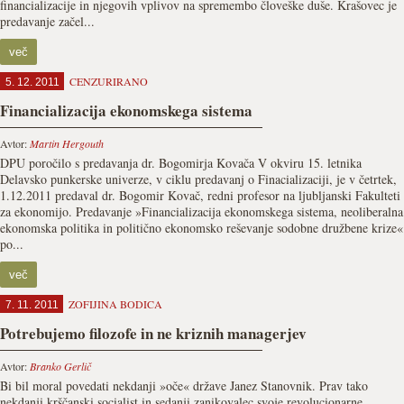
financializacije in njegovih vplivov na spremembo človeške duše. Krašovec je
predavanje začel...
več
CENZURIRANO
5. 12. 2011
Financializacija ekonomskega sistema
Avtor:
Martin Hergouth
DPU poročilo s predavanja dr. Bogomirja Kovača V okviru 15. letnika
Delavsko punkerske univerze, v ciklu predavanj o Finacializaciji, je v četrtek,
1.12.2011 predaval dr. Bogomir Kovač, redni profesor na ljubljanski Fakulteti
za ekonomijo. Predavanje »Financializacija ekonomskega sistema, neoliberalna
ekonomska politika in politično ekonomsko reševanje sodobne družbene krize«
po...
več
ZOFIJINA BODICA
7. 11. 2011
Potrebujemo filozofe in ne kriznih managerjev
Avtor:
Branko Gerlič
Bi bil moral povedati nekdanji »oče« države Janez Stanovnik. Prav tako
nekdanji krščanski socialist in sedanji zanikovalec svoje revolucionarne