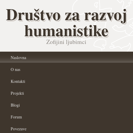
Društvo za razvoj
humanistike
Zofijini ljubimci
Naslovna
O nas
Kontakti
Projekti
Blogi
Forum
Povezave