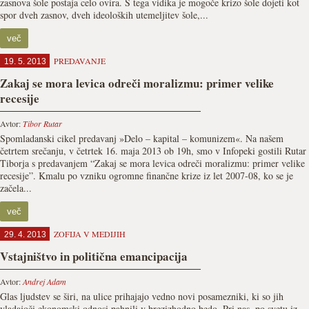
zasnova šole postaja celo ovira. S tega vidika je mogoče krizo šole dojeti kot
spor dveh zasnov, dveh ideoloških utemeljitev šole,...
več
PREDAVANJE
19. 5. 2013
Zakaj se mora levica odreči moralizmu: primer velike
recesije
Avtor:
Tibor Rutar
Spomladanski cikel predavanj »Delo – kapital – komunizem«. Na našem
četrtem srečanju, v četrtek 16. maja 2013 ob 19h, smo v Infopeki gostili Rutar
Tiborja s predavanjem “Zakaj se mora levica odreči moralizmu: primer velike
recesije”. Kmalu po vzniku ogromne finančne krize iz let 2007-08, ko se je
začela...
več
ZOFIJA V MEDIJIH
29. 4. 2013
Vstajništvo in politična emancipacija
Avtor:
Andrej Adam
Glas ljudstev se širi, na ulice prihajajo vedno novi posamezniki, ki so jih
vladajoči ekonomski odnosi pahnili v brezizhodno bedo. Pri nas, po svetu iz