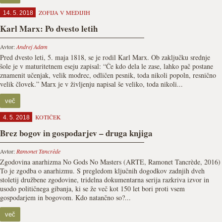
ZOFIJA V MEDIJIH
14. 5. 2018
Karl Marx: Po dvesto letih
Avtor:
Andrej Adam
Pred dvesto leti, 5. maja 1818, se je rodil Karl Marx. Ob zaključku srednje
šole je v maturitetnem eseju zapisal: “Če kdo dela le zase, lahko pač postane
znamenit učenjak, velik modrec, odličen pesnik, toda nikoli popoln, resnično
velik človek.” Marx je v življenju napisal še veliko, toda nikoli...
več
KOTIČEK
4. 5. 2018
Brez bogov in gospodarjev – druga knjiga
Avtor:
Ramonet Tancrède
Zgodovina anarhizma No Gods No Masters (ARTE, Ramonet Tancrède, 2016)
To je zgodba o anarhizmu. S pregledom ključnih dogodkov zadnjih dveh
stoletij družbene zgodovine, tridelna dokumentarna serija razkriva izvor in
usodo političnega gibanja, ki se že več kot 150 let bori proti vsem
gospodarjem in bogovom. Kdo natančno so?...
več