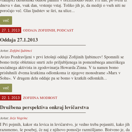
dneva v dan, vsak dan, vrstenje vstaj. Toliko jih je, da mediji o vseh niti ne
poročajo več. Glas ljudstev se širi, na ulice...
več
ODDAJA ZOFIJINIH
,
PODCAST
27. 1. 2013
Oddaja 27.1.2013
Avtor:
Zofijini ljubimci
Avizo Pozdravljeni v prvi letošnji oddaji Zofijinih ljubimcev! Spomnili se
bomo tretje obletnice smrti zelo priljubljenega in pomembnega ameriškega
socialnega aktivista in zgodovinarja Howarda Zinna. V ta namen bomo
prisluhnili dvema kratkima odlomkoma iz njegove monodrame »Marx v
Sohu«. V drugem delu oddaje pa se bomo v kratkih odlomkih...
več
ZOFIJINA MODROST
22. 1. 2013
Družbena perspektiva onkraj levičarstva
Avtor:
Jože Vogrinc
I Pri pojmih, kakor sta levica in levičarstvo, je vedno treba pojasniti, kako jih
razumemo, še posebej, če naj z njihovo pomočjo razmišljamo. Bistveno je, da