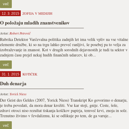
več
ZOFIJA V MEDIJIH
12. 3. 2015
O položaju mladih znanstvenikov
Avtor:
Robert Petrovič
Rubrika Detektor Varčevalna politika zadnjih let ima velik vpliv na vse vitalne
elemente družbe, ki so na trgu lahko preveč ranljivi, še posebej pa to velja za
izobraževanje in znanost. Kot v drugih sorodnih dejavnostih je tudi ta sektor v
zadnjem času prejel nekaj hudih finančnih udarcev, ki ob...
več
KOTIČEK
31. 1. 2015
Duh denarja
Avtor:
Yorick Niess
Der Geist des Geldes (2007, Yorick Niess) Transkript Ko govorimo o denarju,
je treba povedati, da mora denar krožiti. Vse kar stoji, gnije. Ceste, šole,
zdravi otroci niso rezultat tiskanja koščkov papirja, temveč krvi, znoja in solz.
Trenutno živimo v fevdalizmu, ki se odlikuje po tem, de ga varuje...
več