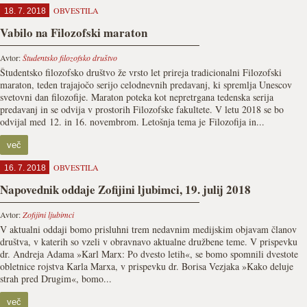
OBVESTILA
18. 7. 2018
Vabilo na Filozofski maraton
Avtor:
Študentsko filozofsko društvo
Študentsko filozofsko društvo že vrsto let prireja tradicionalni Filozofski
maraton, teden trajajočo serijo celodnevnih predavanj, ki spremlja Unescov
svetovni dan filozofije. Maraton poteka kot nepretrgana tedenska serija
predavanj in se odvija v prostorih Filozofske fakultete. V letu 2018 se bo
odvijal med 12. in 16. novembrom. Letošnja tema je Filozofija in...
več
OBVESTILA
16. 7. 2018
Napovednik oddaje Zofijini ljubimci, 19. julij 2018
Avtor:
Zofijini ljubimci
V aktualni oddaji bomo prisluhni trem nedavnim medijskim objavam članov
društva, v katerih so vzeli v obravnavo aktualne družbene teme. V prispevku
dr. Andreja Adama »Karl Marx: Po dvesto letih«, se bomo spomnili dvestote
obletnice rojstva Karla Marxa, v prispevku dr. Borisa Vezjaka »Kako deluje
strah pred Drugim«, bomo...
več