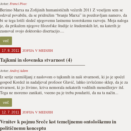
Avtor:
Franci Pivec
Berimo Marxa na Zofijinih humanističnih večerih 2011 Z veseljem sem se
odzval povabilu, da se pridružim “branju Marxa” in pozdravljam namero, da
bi se tega lotili sledeč njegovemu lastnemu teoretskemu razvoju. Moja naloga
je, da prikažem njegove filozofske študije iz študentskih let, na katerih je
zasnoval svojo doktorsko disertacijo....
več
ZOFIJA V MEDIJIH
17. 8. 2011
Tajkuni in slovenska stvarnost (4)
Avtor:
Andrej Adam
Iz serije razmišljanj z naslovom o tajkunih in naši stvarnosti, ki jo je spočel
gospod Kordež in nadaljeval profesor Glavič, lahko izvlečemo sklep, da je za
stvarnost, ki jo živimo, kriva nemorala nekaterih vodilnih menedžerjev itd.
Tega ne moremo zanikati, vseeno pa je treba poudariti, da na ta način...
več
ZOFIJA V MEDIJIH
12. 7. 2011
Vrnitev k pojmu Sreče kot temeljnemu ontološkemu in
političnemu konceptu