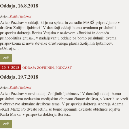
Oddaja, 16.8.2018
Avtor:
Zofijini ljubimci
Avizo Pozdrav v oddaji, ki jo na spletu in za radio MARŠ pripravljamo v
društvu Zofijini ljubimci! V današnji oddaji bomo uvodoma prisluhnili
prispevku doktorja Borisa Vezjaka z naslovom »Burkini in domača
psihopolitika gnusa«, v nadaljevanju oddaje pa bomo prisluhnili dvema
prispevkoma iz nove številke društvenega glasila Zofijinih ljubimcev,
»Ustroj«....
več
ODDAJA ZOFIJINIH
,
PODCAST
19. 7. 2018
Oddaja, 19.7.2018
Avtor:
Zofijini ljubimci
Avizo Pozdrav v novi oddaji Zofijinih ljubimcev! V današnji oddaji bomo
prisluhni trem nedavnim medijskim objavam članov društva, v katerih so vzeli
v obravnavo aktualne družbene teme. V prispevku doktorja Andreja Adama
»Karl Marx: Po dvesto letih« se bomo spomnili dvestote obletnice rojstva
Karla Marxa, v prispevku doktorja Borisa...
več