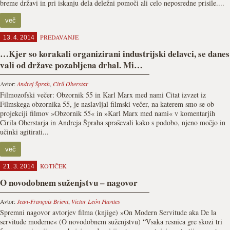
breme državi in pri iskanju dela deležni pomoči ali celo neposredne prisile....
več
PREDAVANJE
13. 4. 2014
…Kjer so korakali organizirani industrijski delavci, se danes
vali od države pozabljena drhal. Mi…
Avtor:
Andrej Šprah
,
Ciril Oberstar
Filmozofski večer: Obzornik 55 in Karl Marx med nami Citat izvzet iz
Filmskega obzornika 55, je naslavljal filmski večer, na katerem smo se ob
projekciji filmov »Obzornik 55« in »Karl Marx med nami« v komentarjih
Cirila Oberstarja in Andreja Špraha spraševali kako s podobo, njeno močjo in
učinki agitirati...
več
KOTIČEK
21. 3. 2014
O novodobnem suženjstvu – nagovor
Avtor:
Jean-François Brient
,
Victor León Fuentes
Spremni nagovor avtorjev filma (knjige) »On Modern Servitude aka De la
servitude moderne« (O novodobnem suženjstvu) “Vsaka resnica gre skozi tri