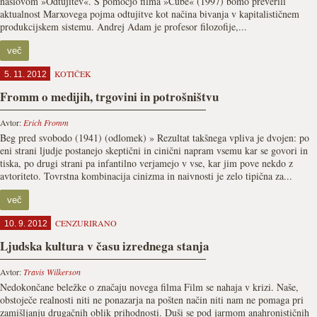
naslovom »Odtujitev«. S pomočjo filma »Cube« (1997) bomo preverili
aktualnost Marxovega pojma odtujitve kot načina bivanja v kapitalističnem
produkcijskem sistemu. Andrej Adam je profesor filozofije,...
več
KOTIČEK
5. 11. 2012
Fromm o medijih, trgovini in potrošništvu
Avtor:
Erich Fromm
Beg pred svobodo (1941) (odlomek) » Rezultat takšnega vpliva je dvojen: po
eni strani ljudje postanejo skeptični in cinični napram vsemu kar se govori in
tiska, po drugi strani pa infantilno verjamejo v vse, kar jim pove nekdo z
avtoriteto. Tovrstna kombinacija cinizma in naivnosti je zelo tipična za...
več
CENZURIRANO
10. 9. 2012
Ljudska kultura v času izrednega stanja
Avtor:
Travis Wilkerson
Nedokončane beležke o značaju novega filma Film se nahaja v krizi. Naše,
obstoječe realnosti niti ne ponazarja na pošten način niti nam ne pomaga pri
zamišljanju drugačnih oblik prihodnosti. Duši se pod jarmom anahronističnih