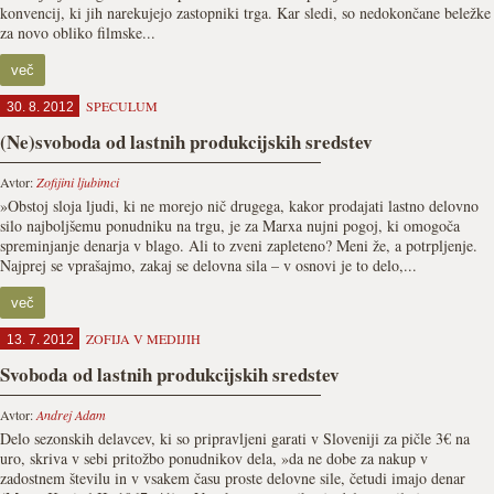
konvencij, ki jih narekujejo zastopniki trga. Kar sledi, so nedokončane beležke
za novo obliko filmske...
več
SPECULUM
30. 8. 2012
(Ne)svoboda od lastnih produkcijskih sredstev
Avtor:
Zofijini ljubimci
»Obstoj sloja ljudi, ki ne morejo nič drugega, kakor prodajati lastno delovno
silo najboljšemu ponudniku na trgu, je za Marxa nujni pogoj, ki omogoča
spreminjanje denarja v blago. Ali to zveni zapleteno? Meni že, a potrpljenje.
Najprej se vprašajmo, zakaj se delovna sila – v osnovi je to delo,...
več
ZOFIJA V MEDIJIH
13. 7. 2012
Svoboda od lastnih produkcijskih sredstev
Avtor:
Andrej Adam
Delo sezonskih delavcev, ki so pripravljeni garati v Sloveniji za pičle 3€ na
uro, skriva v sebi pritožbo ponudnikov dela, »da ne dobe za nakup v
zadostnem številu in v vsakem času proste delovne sile, četudi imajo denar