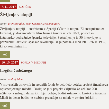
KOTIČEK
7. 11. 2017
Življenje v utopiji
Avtor:
Francesc Rios
,
Juan Gamero
,
Mariona Roca
Življenje v utopiji – anarhizem v Španiji (Vivir la utopía. El anarquismo en
España), je dokumentarni film Juana Gamera iz leta 1997, posnet za
katalonsko podružnico španske televizije. Sestavljen je iz 30 intervjujev s
preživelimi aktivisti španske revolucije, ki je potekala med leti 1936 in 1939,
ki so kombinirani...
več
ZOFIJA V MEDIJIH
16. 10. 2017
Logika čudežnega
Avtor:
Andrej Adam
V slovenskih osnovnih in srednjih šolah že peto leto poteka projekt finančnega
opismenjevanja mladih. Doslej se je v projekt vključilo že več kot 200
učiteljev z nalogo, da na šoli, kjer delajo, bodisi ustanovijo krožek z imenom
Mladi in denar bodisi te vsebine prenašajo na mlade v okviru šolskih...
več