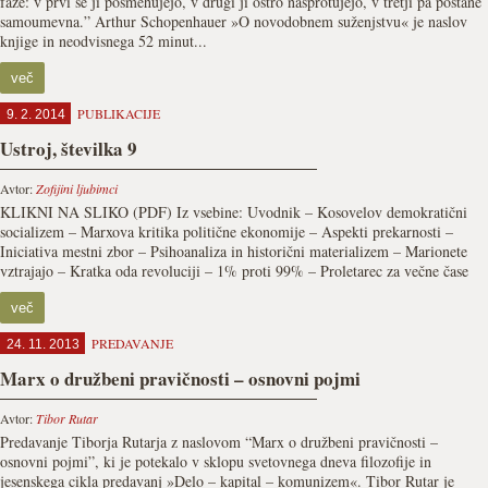
faze: v prvi se ji posmehujejo, v drugi ji ostro nasprotujejo, v tretji pa postane
samoumevna.” Arthur Schopenhauer »O novodobnem suženjstvu« je naslov
knjige in neodvisnega 52 minut...
več
PUBLIKACIJE
9. 2. 2014
Ustroj, številka 9
Avtor:
Zofijini ljubimci
KLIKNI NA SLIKO (PDF) Iz vsebine: Uvodnik – Kosovelov demokratični
socializem – Marxova kritika politične ekonomije – Aspekti prekarnosti –
Iniciativa mestni zbor – Psihoanaliza in historični materializem – Marionete
vztrajajo – Kratka oda revoluciji – 1% proti 99% – Proletarec za večne čase
več
PREDAVANJE
24. 11. 2013
Marx o družbeni pravičnosti – osnovni pojmi
Avtor:
Tibor Rutar
Predavanje Tiborja Rutarja z naslovom “Marx o družbeni pravičnosti –
osnovni pojmi”, ki je potekalo v sklopu svetovnega dneva filozofije in
jesenskega cikla predavanj »Delo – kapital – komunizem«. Tibor Rutar je