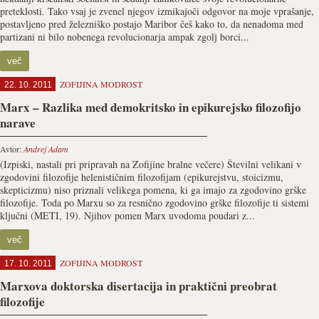
preteklosti. Tako vsaj je zvenel njegov izmikajoči odgovor na moje vprašanje,
postavljeno pred železniško postajo Maribor češ kako to, da nenadoma med
partizani ni bilo nobenega revolucionarja ampak zgolj borci...
več
ZOFIJINA MODROST
22. 10. 2011
Marx – Razlika med demokritsko in epikurejsko filozofijo
narave
Avtor:
Andrej Adam
(Izpiski, nastali pri pripravah na Zofijine bralne večere) Številni velikani v
zgodovini filozofije helenističnim filozofijam (epikurejstvu, stoicizmu,
skepticizmu) niso priznali velikega pomena, ki ga imajo za zgodovino grške
filozofije. Toda po Marxu so za resnično zgodovino grške filozofije ti sistemi
ključni (METI, 19). Njihov pomen Marx uvodoma poudari z...
več
ZOFIJINA MODROST
17. 10. 2011
Marxova doktorska disertacija in praktični preobrat
filozofije