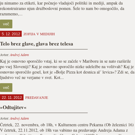
ju nimamo za etiketi, kar počnejo vladajoči politiki in mediji, ampak da
rekonstruiramo njun družboslovni pomen. Šele to nam bo omogočilo, da
razumemo,...
več
ZOFIJA V MEDIJIH
5. 12. 2012
Telo brez glave, glava brez telesa
Avtor:
Andrej Adam
Kaj je osnovno sporočilo vstaj, ki so se začele v Mariboru in se nato razširile
po vsej Sloveniji? Kaj je osnovno sporočilo nizke udeležbe na volitvah? Kaj je
osnovno sporočilo gesel, kot je »Bolje Pizza kot desnica al´ levica«? Zdi se, da
ljudstvo več ne verjame v svet. Kot...
več
PREDAVANJE
22. 11. 2012
»Odtujitev«
Avtor:
Andrej Adam
Četrtek, 22. novembra, ob 18h, v Kulturnem centru Pekarna (Ob železnici 16)
V četrtek, 22.11.2012, ob 18h vas vabimo na predavanje Andreja Adama z