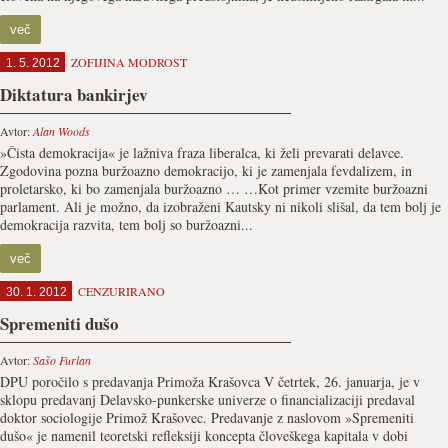
več
ZOFIJINA MODROST
1. 5. 2012
Diktatura bankirjev
Avtor:
Alan Woods
»Čista demokracija« je lažniva fraza liberalca, ki želi prevarati delavce.
Zgodovina pozna buržoazno demokracijo, ki je zamenjala fevdalizem, in
proletarsko, ki bo zamenjala buržoazno … …Kot primer vzemite buržoazni
parlament. Ali je možno, da izobraženi Kautsky ni nikoli slišal, da tem bolj je
demokracija razvita, tem bolj so buržoazni...
več
CENZURIRANO
30. 1. 2012
Spremeniti dušo
Avtor:
Sašo Furlan
DPU poročilo s predavanja Primoža Krašovca V četrtek, 26. januarja, je v
sklopu predavanj Delavsko-punkerske univerze o financializaciji predaval
doktor sociologije Primož Krašovec. Predavanje z naslovom »Spremeniti
dušo« je namenil teoretski refleksiji koncepta človeškega kapitala v dobi