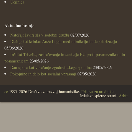
Učilnica
Aktualno branje
Natečaj: Izviri zla v sodobni družbi
02/07/2026
Dialog kot krinka: Anže Logar med mimikrijo in depolarizacijo
05/06/2026
Inštitut Trivelis, zastraševanje in sankcije EU proti posameznikom in
posameznicam
23/05/2026
Dan upora kot vprašanje zgodovinskega spomina
23/05/2026
Pokojnine in delo kot socialni vprašanji
07/05/2026
cc
1997-2026 Društvo za razvoj humanistike.
Prijava za urednike
Izdelava spletne strani:
Arhit