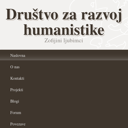
Društvo za razvoj
humanistike
Zofijini ljubimci
Naslovna
O nas
Kontakti
Projekti
Blogi
Forum
Povezave