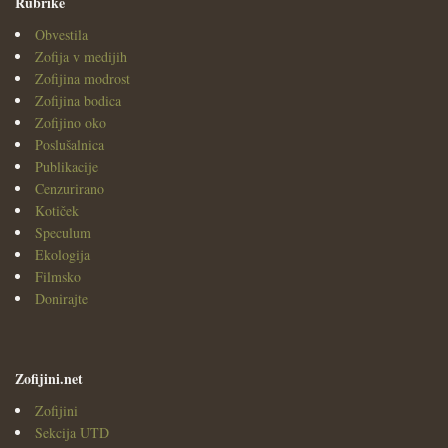
Rubrike
Obvestila
Zofija v medijih
Zofijina modrost
Zofijina bodica
Zofijino oko
Poslušalnica
Publikacije
Cenzurirano
Kotiček
Speculum
Ekologija
Filmsko
Donirajte
Zofijini.net
Zofijini
Sekcija UTD