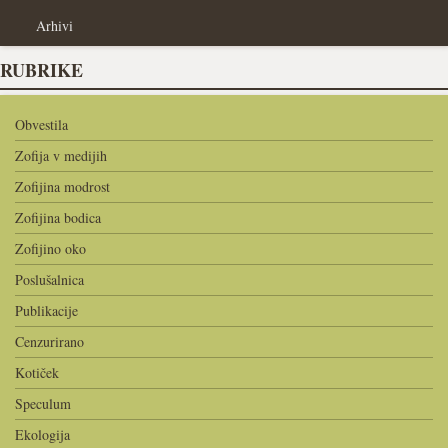
Arhivi
RUBRIKE
Obvestila
Zofija v medijih
Zofijina modrost
Zofijina bodica
Zofijino oko
Poslušalnica
Publikacije
Cenzurirano
Kotiček
Speculum
Ekologija