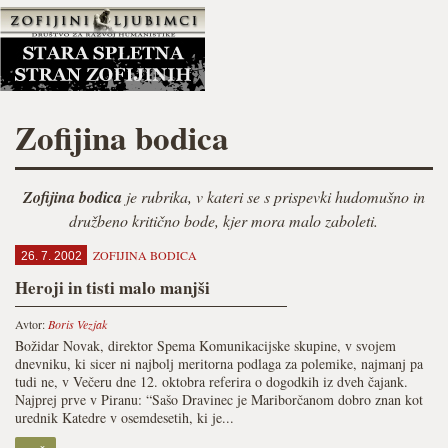
Zofijina bodica
Zofijina bodica
je rubrika, v kateri se s prispevki hudomušno in
družbeno kritično bode, kjer mora malo zaboleti.
ZOFIJINA BODICA
26. 7. 2002
Heroji in tisti malo manjši
Avtor:
Boris Vezjak
Božidar Novak, direktor Spema Komunikacijske skupine, v svojem
dnevniku, ki sicer ni najbolj meritorna podlaga za polemike, najmanj pa
tudi ne, v Večeru dne 12. oktobra referira o dogodkih iz dveh čajank.
Najprej prve v Piranu: “Sašo Dravinec je Mariborčanom dobro znan kot
urednik Katedre v osemdesetih, ki je...