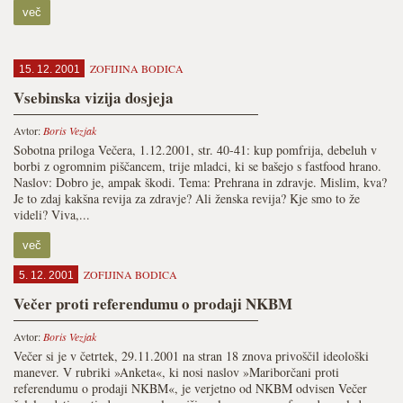
več
ZOFIJINA BODICA
15. 12. 2001
Vsebinska vizija dosjeja
Avtor:
Boris Vezjak
Sobotna priloga Večera, 1.12.2001, str. 40-41: kup pomfrija, debeluh v
borbi z ogromnim piščancem, trije mladci, ki se bašejo s fastfood hrano.
Naslov: Dobro je, ampak škodi. Tema: Prehrana in zdravje. Mislim, kva?
Je to zdaj kakšna revija za zdravje? Ali ženska revija? Kje smo to že
videli? Viva,...
več
ZOFIJINA BODICA
5. 12. 2001
Večer proti referendumu o prodaji NKBM
Avtor:
Boris Vezjak
Večer si je v četrtek, 29.11.2001 na stran 18 znova privoščil ideološki
manever. V rubriki »Anketa«, ki nosi naslov »Mariborčani proti
referendumu o prodaji NKBM«, je verjetno od NKBM odvisen Večer