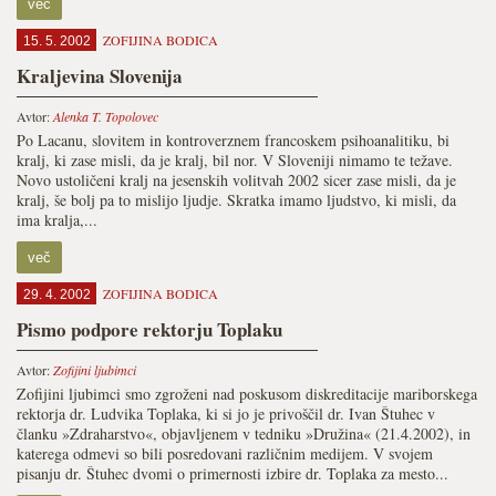
več
ZOFIJINA BODICA
15. 5. 2002
Kraljevina Slovenija
Avtor:
Alenka T. Topolovec
Po Lacanu, slovitem in kontroverznem francoskem psihoanalitiku, bi
kralj, ki zase misli, da je kralj, bil nor. V Sloveniji nimamo te težave.
Novo ustoličeni kralj na jesenskih volitvah 2002 sicer zase misli, da je
kralj, še bolj pa to mislijo ljudje. Skratka imamo ljudstvo, ki misli, da
ima kralja,...
več
ZOFIJINA BODICA
29. 4. 2002
Pismo podpore rektorju Toplaku
Avtor:
Zofijini ljubimci
Zofijini ljubimci smo zgroženi nad poskusom diskreditacije mariborskega
rektorja dr. Ludvika Toplaka, ki si jo je privoščil dr. Ivan Štuhec v
članku »Zdraharstvo«, objavljenem v tedniku »Družina« (21.4.2002), in
katerega odmevi so bili posredovani različnim medijem. V svojem
pisanju dr. Štuhec dvomi o primernosti izbire dr. Toplaka za mesto...