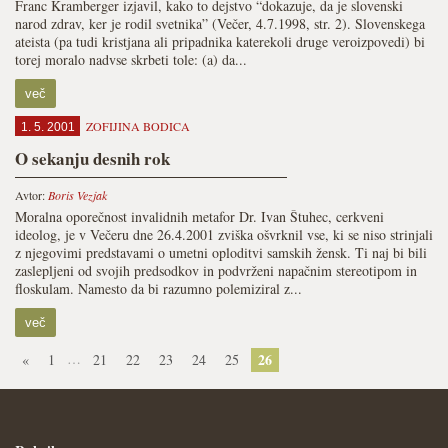
Franc Kramberger izjavil, kako to dejstvo “dokazuje, da je slovenski
narod zdrav, ker je rodil svetnika” (Večer, 4.7.1998, str. 2). Slovenskega
ateista (pa tudi kristjana ali pripadnika katerekoli druge veroizpovedi) bi
torej moralo nadvse skrbeti tole: (a) da...
več
ZOFIJINA BODICA
1. 5. 2001
O sekanju desnih rok
Avtor:
Boris Vezjak
Moralna oporečnost invalidnih metafor Dr. Ivan Štuhec, cerkveni
ideolog, je v Večeru dne 26.4.2001 zviška ošvrknil vse, ki se niso strinjali
z njegovimi predstavami o umetni oploditvi samskih žensk. Ti naj bi bili
zaslepljeni od svojih predsodkov in podvrženi napačnim stereotipom in
floskulam. Namesto da bi razumno polemiziral z...
več
…
26
«
1
21
22
23
24
25