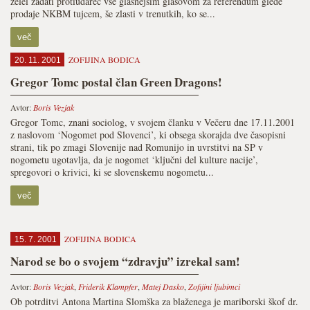
želel zadati protiudarec vse glasnejšim glasovom za referendum glede
prodaje NKBM tujcem, še zlasti v trenutkih, ko se...
več
ZOFIJINA BODICA
20. 11. 2001
Gregor Tomc postal član Green Dragons!
Avtor:
Boris Vezjak
Gregor Tomc, znani sociolog, v svojem članku v Večeru dne 17.11.2001
z naslovom ‘Nogomet pod Slovenci’, ki obsega skorajda dve časopisni
strani, tik po zmagi Slovenije nad Romunijo in uvrstitvi na SP v
nogometu ugotavlja, da je nogomet ‘ključni del kulture nacije’,
spregovori o krivici, ki se slovenskemu nogometu...
več
ZOFIJINA BODICA
15. 7. 2001
Narod se bo o svojem “zdravju” izrekal sam!
Avtor:
Boris Vezjak
,
Friderik Klampfer
,
Matej Dasko
,
Zofijini ljubimci
Ob potrditvi Antona Martina Slomška za blaženega je mariborski škof dr.