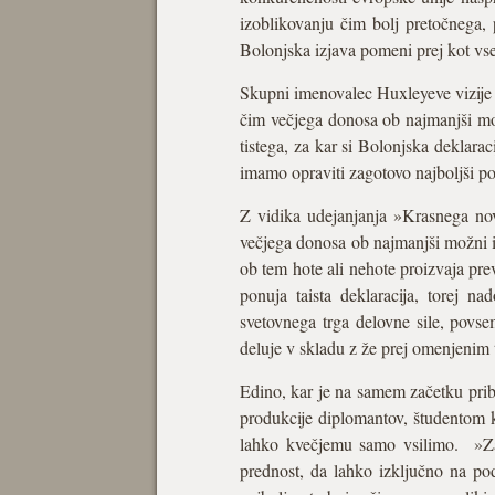
izoblikovanju čim bolj pretočnega, 
Bolonjska izjava pomeni prej kot vs
Skupni imenovalec Huxleyeve vizije 
čim večjega donosa ob najmanjši mož
tistega, za kar si Bolonjska deklarac
imamo opraviti zagotovo najboljši p
Z vidika udejanjanja »Krasnega nov
večjega donosa ob najmanjši možni i
ob tem hote ali nehote proizvaja pre
ponuja taista deklaracija, torej n
svetovnega trga delovne sile, povse
deluje v skladu z že prej omenjenim
Edino, kar je na samem začetku pribl
produkcije diplomantov, študentom k
lahko kvečjemu samo vsilimo. »Zav
prednost, da lahko izključno na po