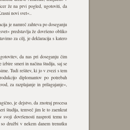
cer že na prvi pogled, ugotoviti, da
asni novi svet«..
acija je namreč zahteva po doseganju
svet« predstavlja že dovršeno obliko
avimo za cilj, je deklaracija s katero
gotovitev, da nas pri doseganju čim
bire smeri in načina študija, saj se
me. Tudi rešitev, ki jo v zvezi s tem
 produkcijo diplomantov po potrebah
od, za razplajanje in prilagajanje«,
gično, je dejstvo, da znotraj procesa
i študija, temveč jim le to zaenkrat
svoji dovršenosti nasproti temu to
ki so družbi v nekem danem trenutku