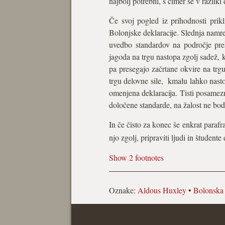
najbolj potrebni, s čimer se v razli
Če svoj pogled iz prihodnosti prik
Bolonjske deklaracije. Slednja namre
uvedbo standardov na področje pre
jagoda na trgu nastopa zgolj sadež, 
pa presegajo začrtane okvire na trgu
trgu delovne sile, kmalu lahko nast
omenjena deklaracija. Tisti posamezn
določene standarde, na žalost ne bod
In če čisto za konec še enkrat paraf
njo zgolj, pripraviti ljudi in študen
Show 2 footnotes
Oznake:
Aldous Huxley
•
Bolonska 