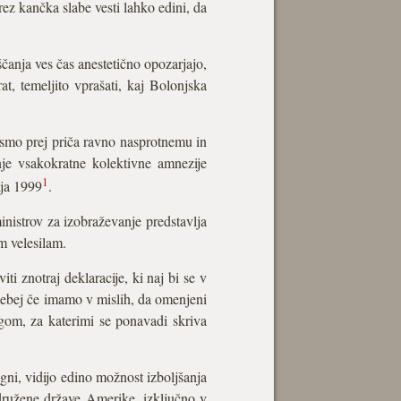
ez kančka slabe vesti lahko edini, da
čanja ves čas anestetično opozarjajo,
at, temeljito vprašati, kaj Bolonjska
, smo prej priča ravno nasprotnemu in
anje vsakokratne kolektivne amnezije
1
ija 1999
.
inistrov za izobraževanje predstavlja
m velesilam.
 znotraj deklaracije, ki naj bi se v
sebej če imamo v mislih, da omenjeni
gom, za katerimi se ponavadi skriva
gni, vidijo edino možnost izboljšanja
Združene države Amerike, izključno v