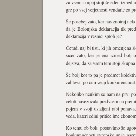
za vsem skupaj stoji še eden izmed u
gre po vsej verjetnosti vendarle za p
Še posebej zato, ker nas znotraj nek
da je Bolonjska deklaracija tik pred
deklaracija v resnici sploh je?
Četudi naj bi tisti, ki jih omenjena
sicer zato, ker je ena izmed bolj o
dejstva, da za vsem tem stoji skupna
Še bolj kot to pa je predmet kolekti
zahteva, po čim večji konkurenčnost
Nekoliko neukim se nam na prvi pogl
celoti navezovala predvsem na premi
pojem v svoji ustaljeni rabi ponav
veda, kateri edini pritiče ime ekonom
Ko temu ob bok postavimo še ugotovit
konkurenčnosti evropske unije naspr