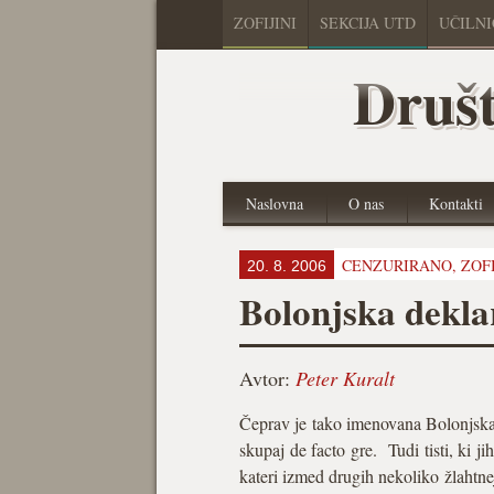
ZOFIJINI
SEKCIJA UTD
UČILN
Društ
Naslovna
O nas
Kontakti
CENZURIRANO,
ZOF
20. 8. 2006
Bolonjska dekla
Avtor:
Peter Kuralt
Čeprav je tako imenovana Bolonjska 
skupaj de facto gre. Tudi tisti, ki j
kateri izmed drugih nekoliko žlahtne