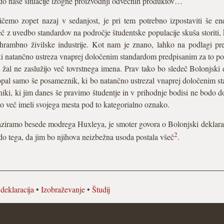
ki do naše situacije izogne proizvodnji odvečnih produktov…
ličemo zopet nazaj v sedanjost, je pri tem potrebno izpostaviti še
č z uvedbo standardov na področje študentske populacije skuša storiti, 
hrambno živilske industrije. Kot nam je znano, lahko na podlagi p
ki natančno ustreza vnaprej določenim standardom predpisanim za to pod
 žal ne zaslužijo več tovrstnega imena. Prav tako bo sledeč Bolonjski d
opal samo še posameznik, ki bo natančno ustrezal vnaprej določenim st
iki, ki jim danes še pravimo študentje in v prihodnje bodisi ne bodo d
o več imeli svojega mesta pod to kategorialno oznako.
raziramo besede modrega Huxleya, je smoter govora o Bolonjski deklarac
2
te do tega, da jim bo njihova neizbežna usoda postala všeč
.
deklaracija
•
Izobraževanje
•
Študij