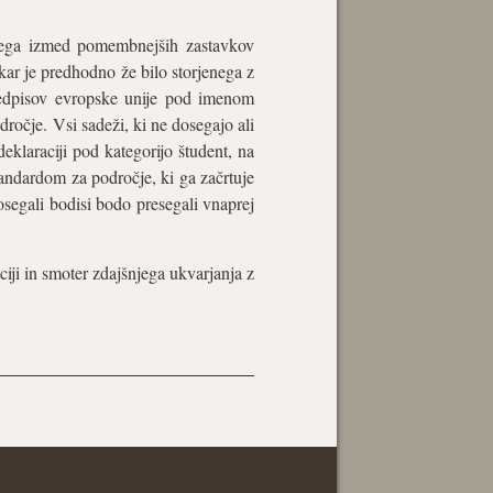
 enega izmed pomembnejših zastavkov
kar je predhodno že bilo storjenega z
redpisov evropske unije pod imenom
ročje. Vsi sadeži, ki ne dosegajo ali
eklaraciji pod kategorijo študent, na
andardom za področje, ki ga začrtuje
osegali bodisi bodo presegali vnaprej
iji in smoter zdajšnjega ukvarjanja z