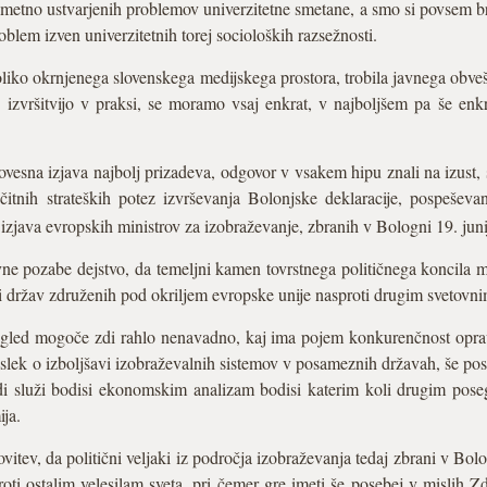
metno ustvarjenih problemov univerzitetne smetane, a smo si povsem br
roblem izven univerzitetnih torej socioloških razsežnosti.
oliko okrnjenega slovenskega medijskega prostora, trobila javnega obveš
 izvršitvijo v praksi, se moramo vsaj enkrat, v najboljšem pa še enkr
 slovesna izjava najbolj prizadeva, odgovor v vsakem hipu znali na izust
čitnih strateških potez izvrševanja Bolonjske deklaracije, pospešev
 izjava evropskih ministrov za izobraževanje, zbranih v Bologni 19. jun
vne pozabe dejstvo, da temeljni kamen tovrstnega političnega koncila m
i držav združenih pod okriljem evropske unije nasproti drugim svetovni
ed mogoče zdi rahlo nenavadno, kaj ima pojem konkurenčnost opraviti
slek o izboljšavi izobraževalnih sistemov v posameznih državah, še po
adi služi bodisi ekonomskim analizam bodisi katerim koli drugim pose
ija.
ev, da politični veljaki iz področja izobraževanja tedaj zbrani v Bolo
oti ostalim velesilam sveta, pri čemer gre imeti še posebej v mislih 