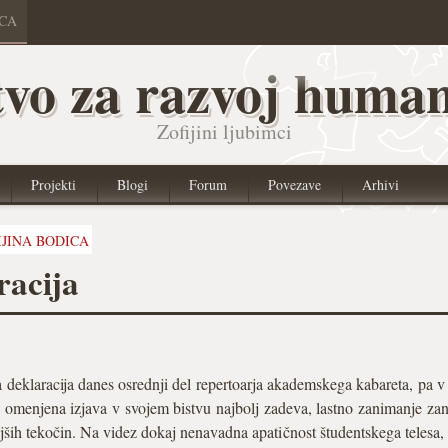
ICA
vo za razvoj human
Zofijini ljubimci
Projekti
Blogi
Forum
Povezave
Arhivi
IJINA BODICA
racija
deklaracija danes osrednji del repertoarja akademskega kabareta, pa v 
ih omenjena izjava v svojem bistvu najbolj zadeva, lastno zanimanje zan
jših tekočin. Na videz dokaj nenavadna apatičnost študentskega telesa,