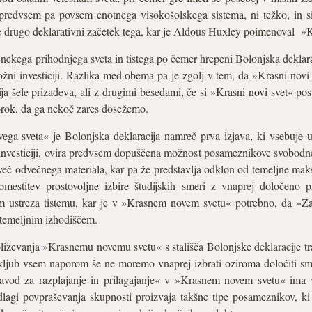
predvsem pa povsem enotnega visokošolskega sistema, ni težko, in si
e drugo deklarativni začetek tega, kar je Aldous Huxley poimenoval »Kr
nekega prihodnjega sveta in tistega po čemer hrepeni Bolonjska deklar
ni investiciji. Razlika med obema pa je zgolj v tem, da »Krasni novi 
ija šele prizadeva, ali z drugimi besedami, če si »Krasni novi svet« post
orok, da ga nekoč zares dosežemo.
ega sveta« je Bolonjska deklaracija namreč prva izjava, ki vsebuje u
nvesticiji, ovira predvsem dopuščena možnost posameznikove svobodne iz
več odvečnega materiala, kar pa že predstavlja odklon od temeljne maksi
adomestitev prostovoljne izbire študijskih smeri z vnaprej določeno
m ustreza tistemu, kar je v »Krasnem novem svetu« potrebno, da »Zav
 temeljnim izhodiščem.
iževanja »Krasnemu novemu svetu« s stališča Bolonjske deklaracije tra
ljub vsem naporom še ne moremo vnaprej izbrati oziroma določiti smer
od za razplajanje in prilagajanje« v »Krasnem novem svetu« ima v 
dlagi povpraševanja skupnosti proizvaja takšne tipe posameznikov, 