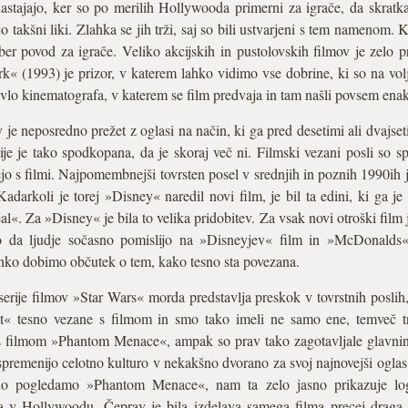
nastajajo, ker so po merilih Hollywooda primerni za igrače, da skratk
ajo takšni liki. Zlahka se jih trži, saj so bili ustvarjeni s tem namenom.
ober povod za igrače. Veliko akcijskih in pustolovskih filmov je zelo p
rk« (1993) je prizor, v katerem lahko vidimo vse dobrine, ki so na vol
 avlo kinematografa, v katerem se film predvaja in tam našli povsem ena
 je neposredno prežet z oglasi na način, ki ga pred desetimi ali dvajset
ije je tako spodkopana, da je skoraj več ni. Filmski vezani posli so s
ejo s filmi. Najpomembnejši tovrsten posel v srednjih in poznih 1990ih
koli je torej »Disney« naredil novi film, je bil ta edini, ki ga je
 Za »Disney« je bila to velika pridobitev. Za vsak novi otroški fil
 da ljudje sočasno pomislijo na »Disneyjev« film in »McDonalds«
ko dobimo občutek o tem, kako tesno sta povezana.
je filmov »Star Wars« morda predstavlja preskok v tovrstnih poslih, s
 tesno vezane s filmom in smo tako imeli ne samo ene, temveč tri r
 s filmom »Phantom Menace«, ampak so prav tako zagotavljale glavnino
spremenijo celotno kulturo v nekakšno dvorano za svoj najnovejši oglas
rno pogledamo »Phantom Menace«, nam ta zelo jasno prikazuje logi
a v Hollywoodu. Čeprav je bila izdelava samega filma precej draga, 