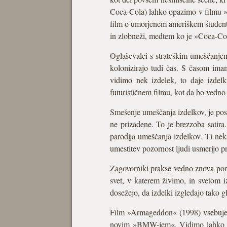
Coca-Cola) lahko opazimo v filmu »M
film o umorjenem ameriškem študent
in zlobneži, medtem ko je »Coca-Co
Oglaševalci s strateškim umeščanjem
kolonizirajo tudi čas. S časom imam
vidimo nek izdelek, to daje izdelk
futurističnem filmu, kot da bo vedno 
Smešenje umeščanja izdelkov, je post
ne prizadene. To je brezzoba satir
parodija umeščanja izdelkov. Ti nek
umestitev pozornost ljudi usmerijo pr
Zagovorniki prakse vedno znova ponav
svet, v katerem živimo, in svetom i
dosežejo, da izdelki izgledajo tako g
Film »Armageddon« (1998) vsebuje l
novim »BMW-jem«. Vidimo lahko Affl