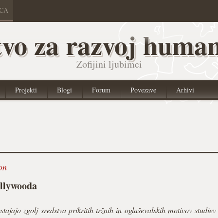
ICA
vo za razvoj human
Zofijini ljubimci
Projekti
Blogi
Forum
Povezave
Arhivi
on
ollywooda
tajajo zgolj sredstva prikritih tržnih in oglaševalskih motivov studie