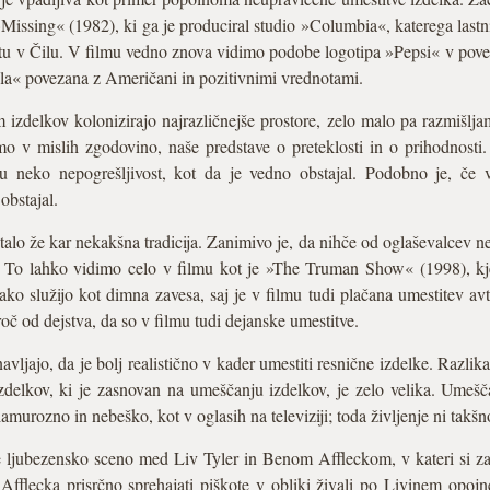
issing« (1982), ki ga je produciral studio »Columbia«, katerega lastn
u v Čilu. V filmu vedno znova vidimo podobe logotipa »Pepsi« v pove
la« povezana z Američani in pozitivnimi vrednotami.
 izdelkov kolonizirajo najrazličnejše prostore, zelo malo pa razmišlja
o v mislih zgodovino, naše predstave o preteklosti in o prihodnosti
u neko nepogrešljivost, kot da je vedno obstajal. Podobno je, če v
obstajal.
alo že kar nekakšna tradicija. Zanimivo je, da nihče od oglaševalcev ne
a. To lahko vidimo celo v filmu kot je »The Truman Show« (1998), kje
ako služijo kot dimna zavesa, saj je v filmu tudi plačana umestitev a
oč od dejstva, da so v filmu tudi dejanske umestitve.
ljajo, da je bolj realistično v kader umestiti resnične izdelke. Razlik
zdelkov, ki je zasnovan na umeščanju izdelkov, je zelo velika. Umeščan
lamurozno in nebeško, kot v oglasih na televiziji; toda življenje ni takšn
jubezensko sceno med Liv Tyler in Benom Affleckom, v kateri si zaha
ecka prisrčno sprehajati piškote v obliki živali po Livinem opojn