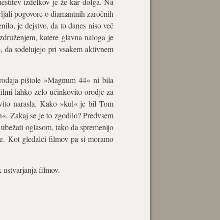
mestitev izdelkov je že kar dolga. Na
ljali pogovore o diamantnih zaročnih
ilo, je dejstvo, da to danes niso več
združenjem, katere glavna naloga je
jo, da sodelujejo pri vsakem aktivnem
 Prodaja pištole »Magnum 44« ni bila
filmi lahko zelo učinkovito orodje za
vito narasla. Kako »kul« je bil Tom
«. Zakaj se je to zgodilo? Predvsem
o ubežati oglasom, tako da spremenijo
me. Kot gledalci filmov pa si moramo
 ustvarjanja filmov.