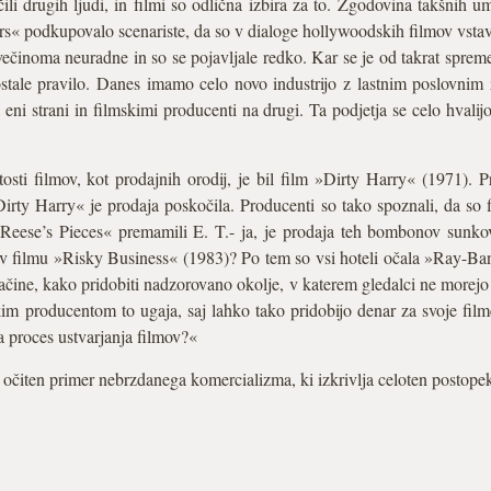
li drugih ljudi, in filmi so odlična izbira za to. Zgodovina takšnih u
rs« podkupovalo scenariste, da so v dialoge hollywoodskih filmov vstav
večinoma neuradne in so se pojavljale redko. Kar se je od takrat spremen
ale pravilo. Danes imamo celo novo industrijo z lastnim poslovnim 
eni strani in filmskimi producenti na drugi. Ta podjetja se celo hvali
tosti filmov, kot prodajnih orodij, je bil film »Dirty Harry« (1971).
irty Harry« je prodaja poskočila. Producenti so tako spoznali, da so 
eese’s Pieces« premamili E. T.- ja, je prodaja teh bombonov sunko
v filmu »Risky Business« (1983)? Po tem so vsi hoteli očala »Ray-Ban
 načine, kako pridobiti nadzorovano okolje, v katerem gledalci ne morej
skim producentom to ugaja, saj lahko tako pridobijo denar za svoje fil
a proces ustvarjanja filmov?«
o očiten primer nebrzdanega komercializma, ki izkrivlja celoten postopek