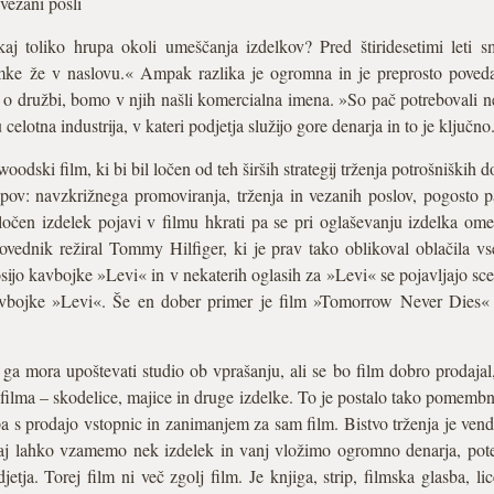
vezani posli
kaj toliko hrupa okoli umeščanja izdelkov? Pred štiridesetimi leti s
amke že v naslovu.« Ampak razlika je ogromna in je preprosto poved
e o družbi, bomo v njih našli komercialna imena. »So pač potrebovali 
celotna industrija, v kateri podjetja služijo gore denarja in to je ključno
oodski film, ki bi bil ločen od teh širših strategij trženja potrošniških 
opov: navzkrižnega promoviranja, trženja in vezanih poslov, pogosto pa
ločen izdelek pojavi v filmu hkrati pa se pri oglaševanju izdelka o
povednik režiral Tommy Hilfiger, ki je prav tako oblikoval oblačila 
ijo kavbojke »Levi« in v nekaterih oglasih za »Levi« se pojavljajo scene
kavbojke »Levi«. Še en dober primer je film »Tomorrow Never Dies« 
ga mora upoštevati studio ob vprašanju, ali se bo film dobro prodajal, o
 filma – skodelice, majice in druge izdelke. To je postalo tako pomembno
 pa s prodajo vstopnic in zanimanjem za sam film. Bistvo trženja je ve
aj lahko vzamemo nek izdelek in vanj vložimo ogromno denarja, pote
etja. Torej film ni več zgolj film. Je knjiga, strip, filmska glasba, li