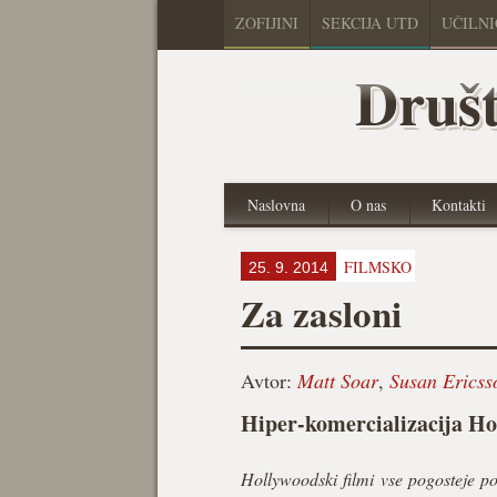
ZOFIJINI
SEKCIJA UTD
UČILN
Društ
Naslovna
O nas
Kontakti
FILMSKO
25. 9. 2014
Za zasloni
Avtor:
Matt Soar
,
Susan Ericss
Hiper-komercializacija H
Hollywoodski filmi vse pogosteje pos