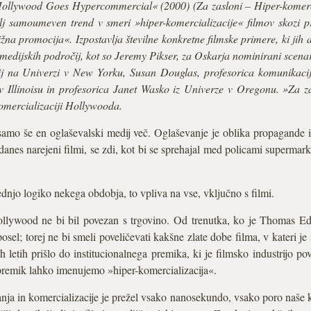
 Hollywood Goes Hypercommercial« (2000) (Za zasloni – Hiper-komer
bolj samoumeven trend v smeri »hiper-komercializacije« filmov skozi 
ižna promocija«. Izpostavlja številne konkretne filmske primere, ki j
h medijskih področij, kot so Jeremy Pikser, za Oskarja nominirani scen
ij na Univerzi v New Yorku, Susan Douglas, profesorica komunikaci
Illinoisu in profesorica Janet Wasko iz Univerze v Oregonu. »Za za
omercializaciji Hollywooda.
samo še en oglaševalski medij več. Oglaševanje je oblika propagande
anes narejeni filmi, se zdi, kot bi se sprehajal med policami supermark
ednjo logiko nekega obdobja, to vpliva na vse, vključno s filmi.
llywood ne bi bil povezan s trgovino. Od trenutka, ko je Thomas Edis
sel; torej ne bi smeli poveličevati kakšne zlate dobe filma, v kateri 
h letih prišlo do institucionalnega premika, ki je filmsko industrijo pov
 premik lahko imenujemo »hiper-komercializacija«.
ja in komercializacije je prežel vsako nanosekundo, vsako poro naše ku