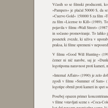
Včasih so se filmski producenti, ko 
»Pampers« je plačal 50000 $, da s
»Cuervo Gold« 150000 $ za film »Te
za film »License to Kill« (1989). T
pojavila v filmu »Wall Street« (1987
in sočasno promoviranje. To lahko p
posnetek zvezde, ki uživa v uporabi
praksa, ki filme spremeni v neposred
V filmu »Good Will Hunting« (199
čemer ni nič narobe, saj je »Dunki
logotipoma naravnost proti kameri, na
»Internal Affairs« (1990) je zelo do
zgodi v filmu »Summer of Sam« (19
logotipe obrnil proti kameri in spet s
Posebej opazen primer koncentrirane
v filme vstavljati scene s »Coca-C
kot del povsem nesmiselne scene, ki