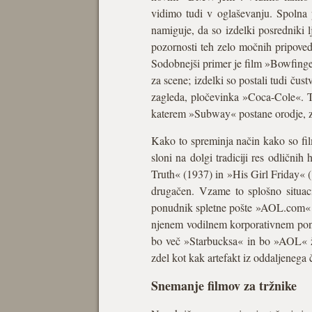
vidimo tudi v oglaševanju. Spolna 
namiguje, da so izdelki posredniki l
pozornosti teh zelo močnih pripove
Sodobnejši primer je film »Bowfing
za scene; izdelki so postali tudi čus
zagleda, pločevinka »Coca-Cole«. T
katerem »Subway« postane orodje, za
Kako to spreminja način kako so film
sloni na dolgi tradiciji res odličn
Truth« (1937) in »His Girl Friday« 
drugačen. Vzame to splošno situaci
ponudnik spletne pošte »AOL.com« in 
njenem vodilnem korporativnem ponud
bo več »Starbucksa« in bo »AOL« že 
zdel kot kak artefakt iz oddaljenega 
Snemanje filmov za tržnike