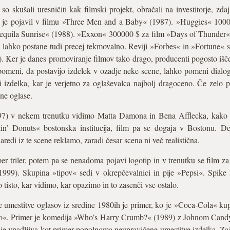
so skušali uresničiti kak filmski projekt, obračali na investitorje, zda
e je pojavil v filmu »Three Men and a Baby« (1987). »Huggies« 10
quila Sunrise« (1988). »Exxon« 300000 $ za film »Days of Thunder«
o lahko postane tudi precej tekmovalno. Reviji »Forbes« in »Fortune« s
). Ker je danes promoviranje filmov tako drago, producenti pogosto išč
omeni, da postavijo izdelek v ozadje neke scene, lahko pomeni dialog 
 izdelka, kar je verjetno za oglaševalca najbolj dragoceno. Če zelo
ne oglase.
7) v nekem trenutku vidimo Matta Damona in Bena Afflecka, kako d
n’ Donuts« bostonska institucija, film pa se dogaja v Bostonu. De
redi iz te scene reklamo, zaradi česar scena ni več realistična.
ber triler, potem pa se nenadoma pojavi logotip in v trenutku se film
99). Skupina »tipov« sedi v okrepčevalnici in pije »Pepsi«. Spike 
o tisto, kar vidimo, kar opazimo in to zasenči vse ostalo.
 umestitve oglasov iz sredine 1980ih je primer, ko je »Coca-Cola« kup
olo«. Primer je komedija »Who’s Harry Crumb?« (1989) z Johnom Cand
 je vpadljiva kot primer popolnoma neupravičene umestitve izdelka. Z