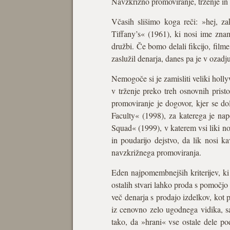
Navzkrižno promoviranje, trženje in 
Včasih slišimo koga reči: »hej, za
Tiffany’s« (1961), ki nosi ime zn
družbi. Če bomo delali fikcijo, film
zaslužil denarja, danes pa je v ozadju 
Nemogoče si je zamisliti veliki hollyw
v trženje preko treh osnovnih prist
promoviranje je dogovor, kjer se do
Faculty« (1998), za katerega je na
Squad« (1999), v katerem vsi liki nos
in poudarijo dejstvo, da lik nosi 
navzkrižnega promoviranja.
Eden najpomembnejših kriterijev, ki 
ostalih stvari lahko proda s pomočjo
več denarja s prodajo izdelkov, kot
iz cenovno zelo ugodnega vidika, s
tako, da »hrani« vse ostale dele podj