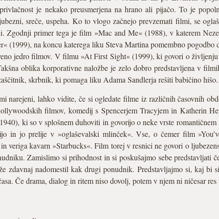
privlačnost je nekako preusmerjena na hrano ali pijačo. To je popoln
jubezni, sreče, uspeha. Ko to vlogo začnejo prevzemati filmi, se oglaše
di. Zgodnji primer tega je film »Mac and Me« (1988), v katerem Ne
er« (1999), na koncu katerega liku Steva Martina pomembno pogodbo d
tveno jedro filmov. V filmu »At First Sight« (1999), ki govori o življenju
akšna oblika korporativne naložbe je zelo dobro predstavljena v film
ščitnik, skrbnik, ki pomaga liku Adama Sandlerja rešiti babičino hišo.
i narejeni, lahko vidite, če si ogledate filme iz različnih časovnih o
ih hollywoodskih filmov, komedij s Spencerjem Tracyjem in Katherin H
(1940), ki so v splošnem duhoviti in govorijo o neke vrste romantičnem
jo in jo prelije v »oglaševalski mlinček«. Vse, o čemer film »You’
veriga kavarn »Starbucks«. Film torej v resnici ne govori o ljubezenski 
niku. Zamislimo si prihodnost in si poskušajmo sebe predstavljati čez
zdavnaj nadomestil kak drugi ponudnik. Predstavljajmo si, kaj bi si
časa. Če drama, dialog in ritem niso dovolj, potem v njem ni ničesar res