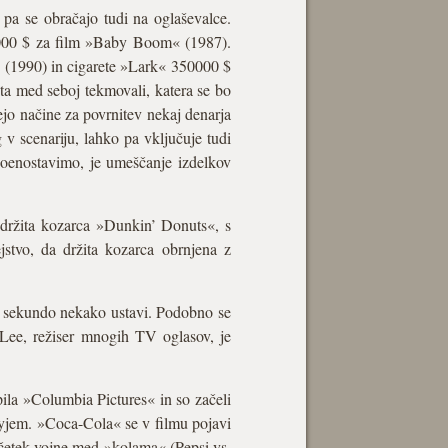
j pa se obračajo tudi na oglaševalce.
0000 $ za film »Baby Boom« (1987).
 (1990) in cigarete »Lark« 350000 $
ta med seboj tekmovali, katera se bo
ejo načine za povrnitev nekaj denarja
v scenariju, lahko pa vključuje tudi
 poenostavimo, je umeščanje izdelkov
ržita kozarca »Dunkin’ Donuts«, s
jstvo, da držita kozarca obrnjena z
 za sekundo nekako ustavi. Podobno se
Lee, režiser mnogih TV oglasov, je
ila »Columbia Pictures« in so začeli
yjem. »Coca-Cola« se v filmu pojavi
ačetek vojne med »kolama« (Pepsi vs.