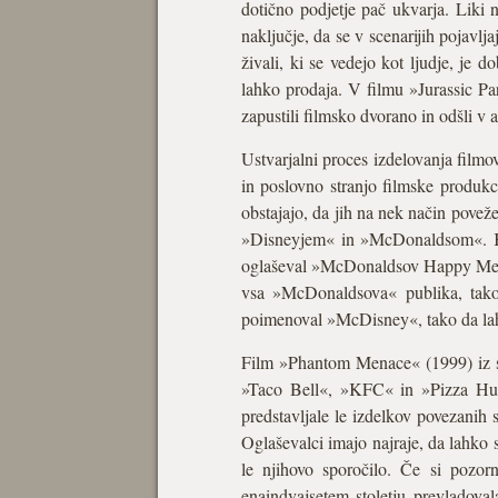
dotično podjetje pač ukvarja. Liki 
naključje, da se v scenarijih pojavlj
živali, ki se vedejo kot ljudje, je d
lahko prodaja. V filmu »Jurassic Pa
zapustili filmsko dvorano in odšli v
Ustvarjalni proces izdelovanja filmov
in poslovno stranjo filmske produkc
obstajajo, da jih na nek način povež
»Disneyjem« in »McDonaldsom«. Kadar
oglaševal »McDonaldsov Happy Meal«.
vsa »McDonaldsova« publika, tako
poimenoval »McDisney«, tako da lah
Film »Phantom Menace« (1999) iz seri
»Taco Bell«, »KFC« in »Pizza Hut«
predstavljale le izdelkov povezanih
Oglaševalci imajo najraje, da lahko 
le njihovo sporočilo. Če si pozo
enaindvajsetem stoletju prevladoval