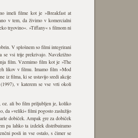
mo imeli filme kot je »Breakfast at
ano v tem, da živimo v komercialni
neko trgovino«. »Tiffany« s filmom ni
.
dobrin. V splošnem so filmi integrirani
 se vsi trije prekrivajo. Navzkrižno
menja film. Vzemimo film kot je »The
vseh likov v filmu. Imamo film »Mod
 iz filma, ki se ustavijo sredi akcije
(1997), v katerem se vse vrti okoli
z. ali bo film priljubljen je, koliko
, da »veliki« filmi pogosto zaslužijo
ndarle dobiček. Ampak gre za dobiček
m pa lahko ta izdelek distribuiramo
cenčni posli in vse ostalo, s čimer se