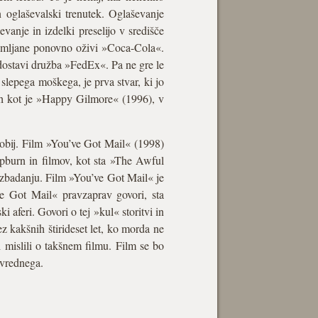
 oglaševalski trenutek. Oglaševanje
vanje in izdelki preselijo v središče
zemljane ponovno oživi »Coca-Cola«.
ostavi družba »FedEx«. Pa ne gre le
 slepega moškega, je prva stvar, ki jo
ih kot je »Happy Gilmore« (1996), v
bdobij. Film »You’ve Got Mail« (1998)
epburn in filmov, kot sta »The Awful
 zbadanju. Film »You’ve Got Mail« je
ve Got Mail« pravzaprav govori, sta
aferi. Govori o tej »kul« storitvi in
 kakšnih štirideset let, ko morda ne
 mislili o takšnem filmu. Film se bo
 vrednega.