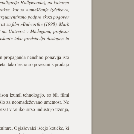
cializacija Hollywooda), na katerem
prakse, kot so »umeščanje izdelkov«,
ih argumentirano podpre skozi pogovor
arist za film »Bulworth« (1998), Mark
j na Univerzi v Michiganu, profesor
sloni« tako predstavlja dostopen in
 in propaganda nenehno ponavlja isto
eta, tako tesno so povezani s prodajo
on izumil tehnologijo, so bili filmi
je šlo za neomadeževano umetnost. Ne
ezal v veliko širšo industrijo trženja,
lture. Oglaševalci iščejo kotičke, ki