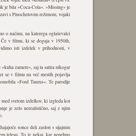
ik je bila »Coca-Cola«. »Missing« je
zavi s Pinochetovim režimom, vojaki
mo o načinu, na katerega oglaševalci
. Če v filmu, ki se dogaja v 1950ih,
idimo isti izdelek v prihodnosti, v
 »kuha zamere«, saj ta satira nikogar
r se v filmu na več mestih pojavlja
vtomobila »Ford Taurus«. Te parodije
a med svetom izdelkov, ki izgleda kot
je je zelo nerealistično, saj z njim
o.
jajoče sonce deli zaslon s sijajnim
em telesu. To je nekaj, kar nenehno