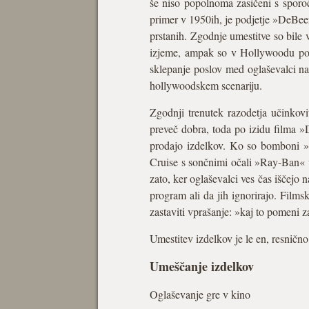
še niso popolnoma zasičeni s sporoči
primer v 1950ih, je podjetje »DeBee
prstanih. Zgodnje umestitve so bile 
izjeme, ampak so v Hollywoodu post
sklepanje poslov med oglaševalci na 
hollywoodskem scenariju.
Zgodnji trenutek razodetja učinkovi
preveč dobra, toda po izidu filma »D
prodajo izdelkov. Ko so bomboni »R
Cruise s sončnimi očali »Ray-Ban« 
zato, ker oglaševalci ves čas iščejo
program ali da jih ignorirajo. Film
zastaviti vprašanje: »kaj to pomeni z
Umestitev izdelkov je le en, resničn
Umeščanje izdelkov
Oglaševanje gre v kino