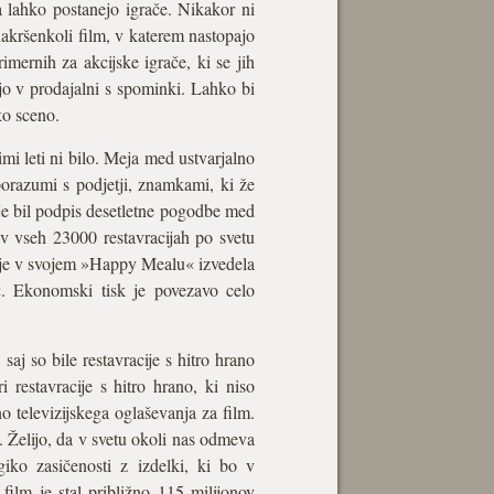
a lahko postanejo igrače. Nikakor ni
 Kakršenkoli film, v katerem nastopajo
rimernih za akcijske igrače, ki se jih
jo v prodajalni s spominki. Lahko bi
ko sceno.
imi leti ni bilo. Meja med ustvarjalno
porazumi s podjetji, znamkami, ki že
 je bil podpis desetletne pogodbe med
 v vseh 23000 restavracijah po svetu
m je v svojem »Happy Mealu« izvedela
. Ekonomski tisk je povezavo celo
aj so bile restavracije s hitro hrano
estavracije s hitro hrano, ki niso
 televizijskega oglaševanja za film.
. Želijo, da v svetu okoli nas odmeva
ko zasičenosti z izdelki, ki bo v
film je stal približno 115 milijonov