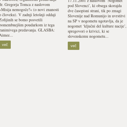
17.11.2001 z naslovom ‘Nogomet
dr. Gregorja Tomca z naslovom
pod Slovenci’, ki obsega skorajda
»Misija nemogoče?« (o novi znanosti
dve časopisni strani, tik po zmagi
o človeku). V zadnji letošnji oddaji
Slovenije nad Romunijo in uvrstitvi
Zofijinih se bomo posvetili
na SP v nogometu ugotavlja, da je
pomembnejšim poudarkom iz tega
nogomet ‘ključni del kulture nacije’,
zanimivega predavanja. GLASBA:
spregovori o krivici, ki se
Aimee...
slovenskemu nogometu...
več
več