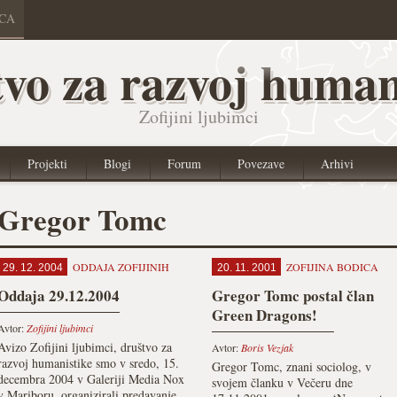
ICA
vo za razvoj human
Zofijini ljubimci
Projekti
Blogi
Forum
Povezave
Arhivi
Gregor Tomc
ODDAJA ZOFIJINIH
ZOFIJINA BODICA
29. 12. 2004
20. 11. 2001
Oddaja 29.12.2004
Gregor Tomc postal član
Green Dragons!
Avtor:
Zofijini ljubimci
Avizo Zofijini ljubimci, društvo za
Avtor:
Boris Vezjak
razvoj humanistike smo v sredo, 15.
Gregor Tomc, znani sociolog, v
decembra 2004 v Galeriji Media Nox
svojem članku v Večeru dne
v Mariboru, organizirali predavanje