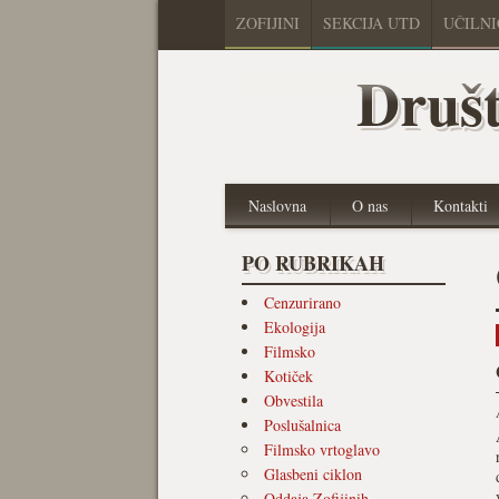
ZOFIJINI
SEKCIJA UTD
UČILN
Društ
Naslovna
O nas
Kontakti
PO RUBRIKAH
Cenzurirano
Ekologija
Filmsko
Kotiček
Obvestila
Poslušalnica
Filmsko vrtoglavo
Glasbeni ciklon
Oddaja Zofijinih