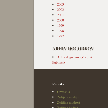
2003
2002
2001
2000
1999
1998
1997
ARHIV DOGODKOV
Arhiv dogodkov (Zofijini
ljubimci)
Rubrike
Obvestila
Zofija v medijih
Zofijina modrost
Zofijina bodica