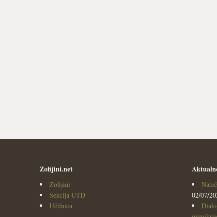
Zofijini.net
Aktualn
Zofijini
Nateč
Sekcija UTD
02/07/20
Učilnica
Dialo
mimikrijo