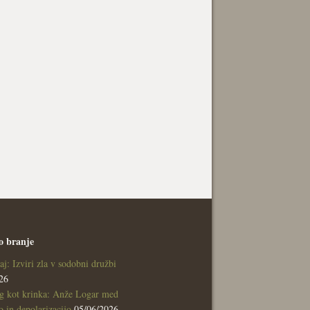
o branje
aj: Izviri zla v sodobni družbi
26
g kot krinka: Anže Logar med
 in depolarizacijo
05/06/2026