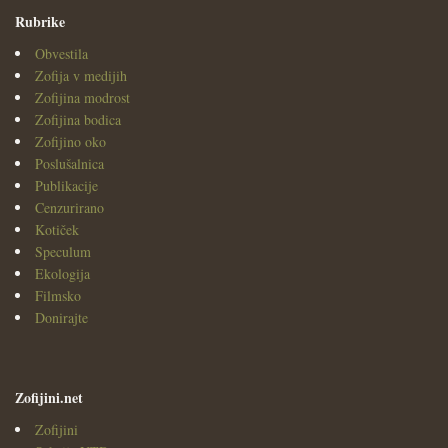
Rubrike
Obvestila
Zofija v medijih
Zofijina modrost
Zofijina bodica
Zofijino oko
Poslušalnica
Publikacije
Cenzurirano
Kotiček
Speculum
Ekologija
Filmsko
Donirajte
Zofijini.net
Zofijini