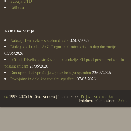
Sekcija UTD
Učilnica
Aktualno branje
Natečaj: Izviri zla v sodobni družbi
02/07/2026
Dialog kot krinka: Anže Logar med mimikrijo in depolarizacijo
05/06/2026
Inštitut Trivelis, zastraševanje in sankcije EU proti posameznikom in
posameznicam
23/05/2026
Dan upora kot vprašanje zgodovinskega spomina
23/05/2026
Pokojnine in delo kot socialni vprašanji
07/05/2026
cc
1997-2026 Društvo za razvoj humanistike.
Prijava za urednike
Izdelava spletne strani:
Arhit