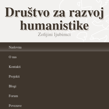
Društvo za razvoj
humanistike
Zofijini ljubimci
Naslovna
O nas
Kontakti
Projekti
Blogi
Forum
Povezave