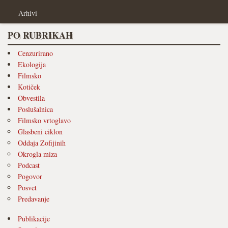
Arhivi
PO RUBRIKAH
Cenzurirano
Ekologija
Filmsko
Kotiček
Obvestila
Poslušalnica
Filmsko vrtoglavo
Glasbeni ciklon
Oddaja Zofijinih
Okrogla miza
Podcast
Pogovor
Posvet
Predavanje
Publikacije