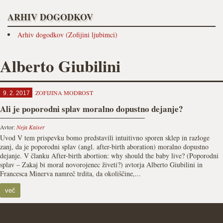
ARHIV DOGODKOV
Arhiv dogodkov (Zofijini ljubimci)
Alberto Giubilini
ZOFIJINA MODROST
9. 2. 2017
Ali je poporodni splav moralno dopustno dejanje?
Avtor:
Neja Kaiser
Uvod V tem prispevku bomo predstavili intuitivno sporen sklep in razloge
zanj, da je poporodni splav (angl. after-birth aboration) moralno dopustno
dejanje. V članku After-birth abortion: why should the baby live? (Poporodni
splav – Zakaj bi moral novorojenec živeti?) avtorja Alberto Giubilini in
Francesca Minerva namreč trdita, da okoliščine,...
več