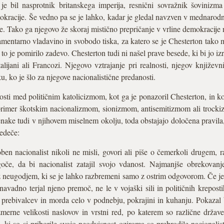
 je bil nasprotnik britanskega imperija, resnični sovražnik šovinizm
okracije. Še vedno pa se je lahko, kadar je gledal navzven v mednarod
e. Tako ga njegovo že skoraj mistično prepričanje v vrline demokracije 
lamentarno vladavino in svobodo tiska, za katero se je Chesterton tak
 in to je pomirilo zadevo. Chesterton tudi ni našel prave besede, ki bi jo 
talijani ali Francozi. Njegovo vztrajanje pri realnosti, njegov knjiž
ku, ko je šlo za njegove nacionalistične predanosti.
ti med političnim katolicizmom, kot ga je ponazoril Chesterton, in
 primer škotskim nacionalizmom, sionizmom, antisemitizmom ali trocki
enake tudi v njihovem miselnem okolju, toda obstajajo določena pravila
ledeče:
n nacionalist nikoli ne misli, govori ali piše o čemerkoli drugem, r
če, da bi nacionalist zatajil svojo vdanost. Najmanjše obrekovanj
 z neugodjem, ki se je lahko razbremeni samo z ostrim odgovorom. Če je
 navadno terjal njeno premoč, ne le v vojaški sili in političnih kreposti
oti prebivalcev in morda celo v podnebju, pokrajini in kuhanju. Pokazal 
azmerne velikosti naslovov in vrstni red, po katerem so različne drž
e, ki so si priborile svojo neodvisnost oziroma so prebrodile nacionalis