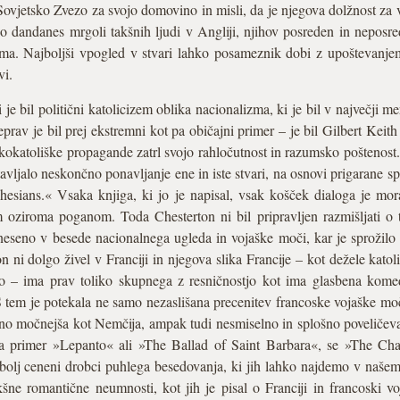
Sovjetsko Zvezo za svojo domovino in misli, da je njegova dolžnost za 
no dandanes mrgoli takšnih ljudi v Angliji, njihov posreden in neposre
izma. Najboljši vpogled v stvari lahko posameznik dobi z upoštevanje
vi.
i je bil politični katolicizem oblika nacionalizma, ki je bil v največ
eprav je bil prej ekstremni kot pa običajni primer – je bil Gilbert Keit
mskokatoliške propagande zatrl svojo rahločutnost in razumsko poštenost. 
avljalo neskončno ponavljanje ene in iste stvari, na osnovi prigarane s
hesians.« Vsaka knjiga, ki jo je napisal, vsak košček dialoga je mo
oziroma poganom. Toda Chesterton ni bil pripravljen razmišljati o t
neseno v besede nacionalnega ugleda in vojaške moči, kar je sprožilo
on ni dolgo živel v Franciji in njegova slika Francije – kot dežele kato
o – ima prav toliko skupnega z resničnostjo kot ima glasbena ko
tem je potekala ne samo nezaslišana precenitev francoske vojaške moči 
no močnejša kot Nemčija, ampak tudi nesmiselno in splošno poveličev
na primer »Lepanto« ali »The Ballad of Saint Barbara«, se »The Cha
ajbolj ceneni drobci puhlega besedovanja, ki jih lahko najdemo v našem
šne romantične neumnosti, kot jih je pisal o Franciji in francoski vo