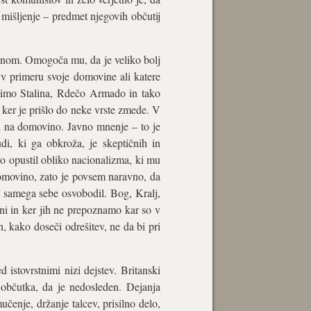
 mišljenje – predmet njegovih občutij
tonom. Omogoča mu, da je veliko bolj
 v primeru svoje domovine ali katere
ecimo Stalina, Rdečo Armado in tako
 ker je prišlo do neke vrste zmede. V
n na domovino. Javno mnenje – to je
i, ki ga obkroža, je skeptičnih in
bo opustil obliko nacionalizma, ki mu
 domovino, zato je povsem naravno, da
je samega sebe osvobodil. Bog, Kralj,
ni in ker jih ne prepoznamo kar so v
n, kako doseči odrešitev, ne da bi pri
istovrstnimi nizi dejstev. Britanski
 občutka, da je nedosleden. Dejanja
učenje, držanje talcev, prisilno delo,