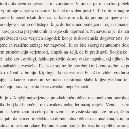
udi dokončen odgovor na to vprašanje. V praksi pa ni možno pretehtat
o vprašanje zagotovo razumel kot tekmovalen prestiž. Tako bi se najprej 
eje bi začel iskati dokaze, za katere se zdi, da podpirajo njegovo od
ten odgovor samo od tistega, ki je do teme neopredeljen in čigar mnenj
 našega časa pri političnih in vojaških napovedih. Nenavadno je, da i
n predvideti tako verjeten dogodek kot je rusko-nemški dogovor leta 
šljene in različne razlage ter napovedi, ki so bile skoraj nemudoma d
em proučevanju verjetnosti, ampak na želji, da bi predstavili Sovjetsko
ci, tako kot astrologi, lahko preživijo skoraj vsako napako, saj njihovi b
nalistične zvestobe. Estetske sodbe, še posebej književne sodbe, so 
 težko užival v branju Kiplinga, konservativec bi težko videl vred
 knjiga, s katere namenom se bralec ne strinja, slaba knjiga gledano i
čnejo prav to, ne da bi se zavedali nepoštenosti.
i, je v Angliji najverjetneje prevladujoča oblika nacionalizma, staro
eliko bolj kot bi večina opazovalcev nekaj let nazaj verjela. Vendar pa
mi sta šovinizem in celo patriotizem stare vrste skorajda že mrtva, čepr
darjati, da je med intelektualci dominantna oblika nacionalizma, komu
tevam ne samo člane Komunistične partije, temveč tudi politične simpa