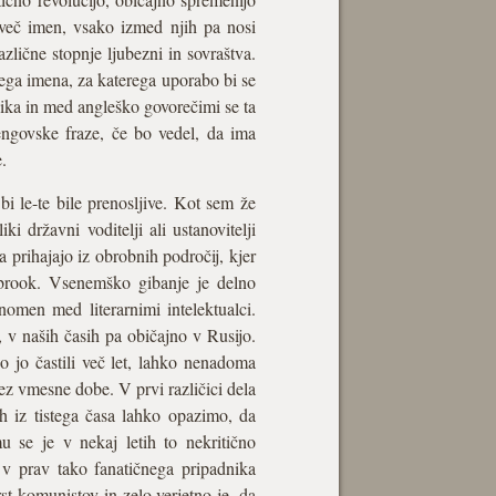
 več imen, vsako izmed njih pa nosi
zlične stopnje ljubezni in sovraštva.
mega imena, za katerega uporabo bi se
zika in med angleško govorečimi se ta
engovske fraze, če bo vedel, da ima
.
i le-te bile prenosljive. Kot sem že
i državni voditelji ali ustanovitelji
a prihajajo iz obrobnih področij, kjer
erbrook. Vsenemško gibanje je delno
omen med literarnimi intelektualci.
 v naših časih pa običajno v Rusijo.
 jo častili več let, lahko nenadoma
z vmesne dobe. V prvi različici dela
ih iz tistega časa lahko opazimo, da
u se je v nekaj letih to nekritično
 v prav tako fanatičnega pripadnika
rst komunistov in zelo verjetno je, da