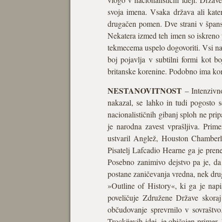
svoja imena. Vsaka država ali kate
drugačen pomen. Dve strani v španski
Nekatera izmed teh imen so iskreno p
tekmecema uspelo dogovoriti. Vsi nac
boj pojavlja v subtilni formi kot 
britanske korenine. Podobno ima konf
NESTANOVITNOST
– Intenzivno
nakazal, se lahko in tudi pogosto se
nacionalističnih gibanj sploh ne prip
je narodna zavest vprašljiva. Prim
ustvaril Anglež, Houston Chamberla
Pisatelj Lafcadio Hearne ga je pren
Posebno zanimivo dejstvo pa je, da
postane zaničevanja vredna, nek dru
»Outline of History«, ki ga je napi
poveličuje Združene Države skoraj 
občudovanje sprevrnilo v sovraštvo
Trockijevih idej, je običajen primer.