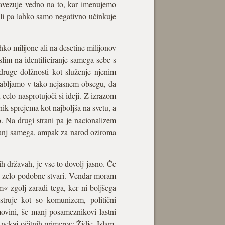
navezuje vedno na to, kar imenujemo
ali pa lahko samo negativno učinkuje
ko milijone ali na desetine milijonov
lim na identificiranje samega sebe s
ruge dolžnosti kot služenje njenim
rabljamo v tako nejasnem obsegu, da
celo nasprotujoči si ideji. Z izrazom
k sprejema kot najboljša na svetu, a
o. Na drugi strani pa je nacionalizem
e zanj samega, ampak za narod oziroma
h državah, je vse to dovolj jasno. Če
a zelo podobne stvari. Vendar moram
« zgolj zaradi tega, ker ni boljšega
truje kot so komunizem, politični
ovini, še manj posameznikovi lastni
 nekaj očitnih primerov: Židje, Islam,