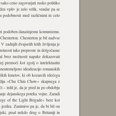
vsako ceno zagovarjati rusko politiko
den vpliv je zelo velik, vendar pa se
m podobnosti med različnimi in celo
ji meri podoben današnjemu komunizmu.
h Chesterton. Chesterton je bil nadvse
V zadnjih dvajsetih letih življenja je
pretnosti tako preproste in dolgočasne
ral brez možnosti napake dokazovati
ej premoči kot zgolj o intelektualni
 neutemeljeno idealizacijo romanskih
liških kmetov, ki ob kozarcih rdečega
medija »Chu Chin Chow« skupnega z
– trdil je, da je pred in po obdobju
anje dejanskega poteka vojne. Zaradi
rge of the Light Brigade« bere kot
 jeziku. Zanimivo pa je, da bi bil on
jski, pisal nekdo drug o Britaniji in