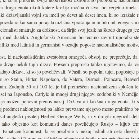
ra druga enota okoli katere krožijo močna čustva, bo verjetno imela
 državljanski vojni sta imeli po devet ali deset imen, ki so izražale ra
ovedano kar sama porajala različna vprašanja in ni bilo niti enega sa
ionalisti smatrajo za dolžnost, da širijo svoj jezik na škodo drugega je
boj med dialekti. Anglofonski Američan bo recimo zavrnil uporabo sl
likt med latinisti in germanisti v ozadju pogosto nacionalistične motive
st, ki nacionalističnim zvestobam omogoča obstoj, ne preprečuje, da b
 držijo nekih tujih držav. Povsem preprosto lahko ugotovimo, da velik
adajo državi, ki so jo poveličevali. Včasih so popolni tujci, pogosteje p
eri so Stalin, Hitler, Napoleon, de Valera, Disraeli, Poincare, Beav
in. Zadnjih 50 ali 100 let je bil premeščen nacionalizem splošen fen
esel na Japonsko, Carlyle in mnogi drugi njegovi sodobniki v Nemčijo,
 je možen ponovni prenos nazaj. Država ali kakšna druga enota, ki so
g predmet naklonjenosti pa lahko prevzame njegovo mesto praktično bre
sal angleški pisatelj Herbert George Wells, in v drugih njegovih del
tako objestno kot komunisti danes poveličujejo Rusijo – kljub tem
. Fanatičen komunist, ki se preobrne v nekaj tednih ali celo dnevih
 Na celinski Evropi so fašistična gibanja pridobila nove privržence iz v