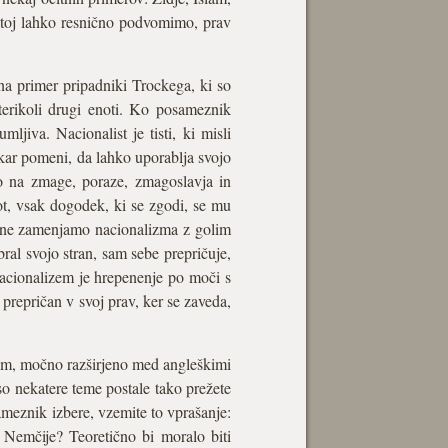
obstoj lahko resnično podvomimo, prav
 na primer pripadniki Trockega, ki so
aterikoli drugi enoti. Ko posameznik
jiva. Nacionalist je tisti, ki misli
 kar pomeni, da lahko uporablja svojo
jo na zmage, poraze, zmagoslavja in
t, vsak dogodek, ki se zgodi, se mu
a ne zamenjamo nacionalizma z golim
ral svojo stran, sam sebe prepričuje,
 Nacionalizem je hrepenenje po moči s
prepričan v svoj prav, ker se zaveda,
orim, močno razširjeno med angleškimi
 so nekatere teme postale tako prežete
ameznik izbere, vzemite to vprašanje:
 Nemčije? Teoretično bi moralo biti