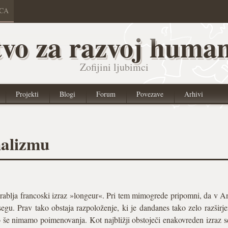
ICA
vo za razvoj human
Zofijini ljubimci
Projekti
Blogi
Forum
Povezave
Arhivi
nalizmu
ablja francoski izraz »longeur«. Pri tem mimogrede pripomni, da v An
u. Prav tako obstaja razpoloženje, ki je dandanes tako zelo razširje
o še nimamo poimenovanja. Kot najbližji obstoječi enakovreden izraz s