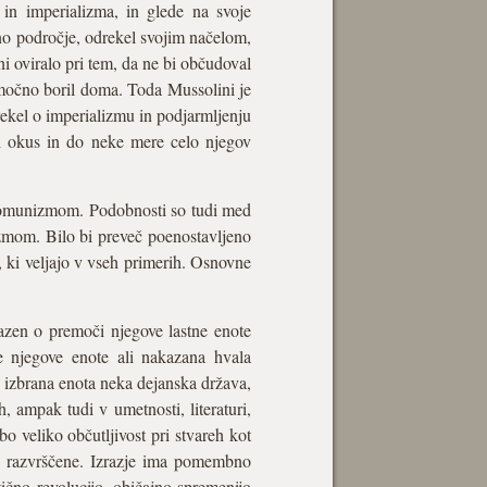
a in imperializma, in glede na svoje
no področje, odrekel svojim načelom,
ni oviralo pri tem, da ne bi občudoval
o močno boril doma. Toda Mussolini je
izrekel o imperializmu in podjarmljenju
evni okus in do neke mere celo njegov
 komunizmom. Podobnosti so tudi med
zmom. Bilo bi preveč poenostavljeno
, ki veljajo v vseh primerih. Osnovne
azen o premoči njegove lastne enote
e njegove enote ali nakazana hvala
 izbrana enota neka dejanska država,
h, ampak tudi v umetnosti, literaturi,
bo veliko občutljivost pri stvareh kot
ave razvrščene. Izrazje ima pomembno
tično revolucijo, običajno spremenijo