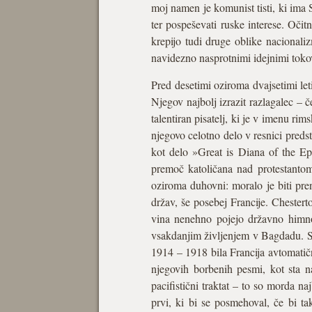
moj namen je komunist tisti, ki ima 
ter pospeševati ruske interese. Očit
krepijo tudi druge oblike nacional
navidezno nasprotnimi idejnimi toko
Pred desetimi oziroma dvajsetimi let
Njegov najbolj izrazit razlagalec – č
talentiran pisatelj, ki je v imenu ri
njegovo celotno delo v resnici predst
kot delo »Great is Diana of the Ep
premoč katoličana nad protestantom 
oziroma duhovni: moralo je biti pre
držav, še posebej Francije. Chestert
vina nenehno pojejo državno himn
vsakdanjim življenjem v Bagdadu. S 
1914 – 1918 bila Francija avtomatič
njegovih borbenih pesmi, kot sta 
pacifistični traktat – to so morda n
prvi, ki bi se posmehoval, če bi tak