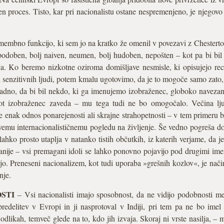
ten proces. Tisto, kar pri nacionalistu ostane nespremenjeno, je njegovo
membno funkcijo, ki sem jo na kratko že omenil v povezavi z Chester
spodoben, bolj naiven, neumen, bolj hudoben, nepošten – kot pa bi bil
anja. Ko beremo nizkotne oziroma domišljave nesmisle, ki opisujejo r
 in senzitivnih ljudi, potem kmalu ugotovimo, da je to mogoče samo zato,
avadno, da bi bil nekdo, ki ga imenujemo izobraženec, globoko naveza
ot izobraženec zaveda – mu tega tudi ne bo omogočalo. Večina ljud
 enak odnos ponarejenosti ali skrajne strahopetnosti – v tem primeru 
pravemu internacionalističnemu pogledu na življenje. Še vedno pogreša
 lahko prosto utaplja v natanko tistih občutkih, iz katerih verjame, da 
anije – vsi premagani idoli se lahko ponovno pojavijo pod drugimi ime
stjo. Preneseni nacionalizem, kot tudi uporaba »grešnih kozlov«, je nači
nje.
STI
– Vsi nacionalisti imajo sposobnost, da ne vidijo podobnosti med 
redelitev v Evropi in ji nasprotoval v Indiji, pri tem pa ne bo imel
dlikah, temveč glede na to, kdo jih izvaja. Skoraj ni vrste nasilja, – m