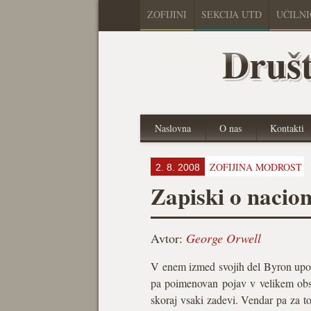
ZOFIJINI
SEKCIJA UTD
UČILN
Društ
Naslovna
O nas
Kontakti
ZOFIJINA MODROST
2. 8. 2008
Zapiski o nacio
Avtor:
George Orwell
V enem izmed svojih del Byron upor
pa poimenovan pojav v velikem obseg
skoraj vsaki zadevi. Vendar pa za t