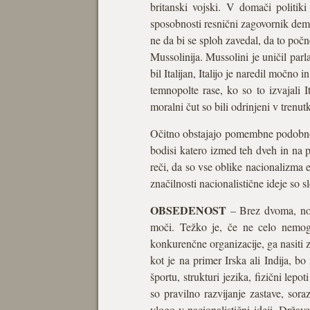
britanski vojski. V domači politiki
sposobnosti resnični zagovornik dem
ne da bi se sploh zavedal, da to počn
Mussolinija. Mussolini je uničil par
bil Italijan, Italijo je naredil močno
temnopolte rase, ko so to izvajali I
moralni čut so bili odrinjeni v trenut
Očitno obstajajo pomembne podobnos
bodisi katero izmed teh dveh in na
reči, da so vse oblike nacionalizma 
značilnosti nacionalistične ideje so s
OBSEDENOST
– Brez dvoma, nobe
moči. Težko je, če ne celo nemogo
konkurenčne organizacije, ga nasiti
kot je na primer Irska ali Indija, bo
športu, strukturi jezika, fizični lep
so pravilno razvijanje zastave, sor
vlogo v nacionalistični ideji. Držav