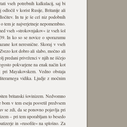
i vseh potrebnih kalkulacij, saj bi
odločil v korist Rusije, Britanije ali
ločitev. In tu je še cel niz podobnih
e o tem je najverjetneje nepomembno.
zmed vseh »strokovnjakov« iz vseh šol
1939. In ko so se novice o sporazumu
okazane kot neresnične. Skoraj v vseh
 Zvezo kot dobro ali slabo, močno ali
olj predani privrženci v njih ne iščejo
pogosto pokvarjene na enak način kot
nost pri Mayakovskem. Vedno obstaja
z literarnega vidika. Ljudje z močnim
kopiten britanski šovinizem. Nedvomno
 se bom v tem eseju posvetil predvsem
av se zdi, da se ponovno pojavlja pri
nizem – pri tem uporabljam to besedo
tizerje in »rusofile« na splošno. Za