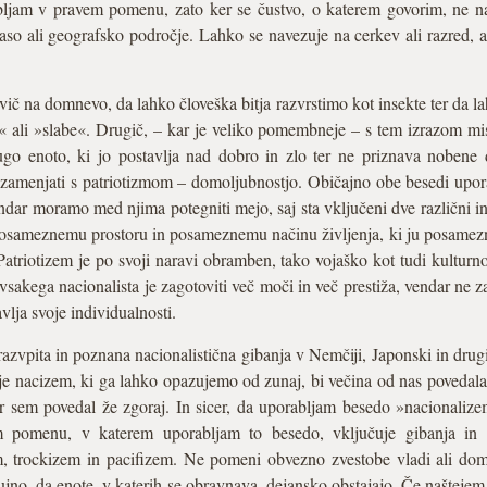
bljam v pravem pomenu, zato ker se čustvo, o katerem govorim, ne 
aso ali geografsko področje. Lahko se navezuje na cerkev ali razred, 
č na domnevo, da lahko človeška bitja razvrstimo kot insekte ter da lah
 ali »slabe«. Drugič, – kar je veliko pomembneje – s tem izrazom mis
o enoto, ki jo postavlja nad dobro in zlo ter ne priznava nobene d
amenjati s patriotizmom – domoljubnostjo. Običajno obe besedi upo
ndar moramo med njima potegniti mejo, saj sta vključeni dve različni in 
sameznemu prostoru in posameznemu načinu življenja, ki ju posamezni
 Patriotizem je po svoji naravi obramben, tako vojaško kot tudi kulturn
lj vsakega nacionalista je zagotoviti več moči in več prestiža, vendar n
vlja svoje individualnosti.
razvpita in poznana nacionalistična gibanja v Nemčiji, Japonski in drugi
e nacizem, ki ga lahko opazujemo od zunaj, bi večina od nas povedal
r sem povedal že zgoraj. In sicer, da uporabljam besedo »nacionalizem
m pomenu, v katerem uporabljam to besedo, vključuje gibanja in s
em, trockizem in pacifizem. Ne pomeni obvezno zvestobe vladi ali dom
ujno, da enote, v katerih se obravnava, dejansko obstajajo. Če naštejem