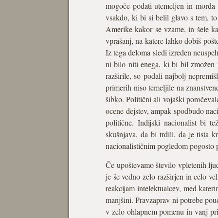
mogoče podati utemeljen in morda t
vsakdo, ki bi si belil glavo s tem, t
Amerike kakor se vzame, in šele kasn
vprašanj, na katere lahko dobiš poš
Iz tega deloma sledi izreden neuspeh
ni bilo niti enega, ki bi bil zmože
razširile, so podali najbolj nepremi
primerih niso temeljile na znanstven
šibko. Politični ali vojaški poročeval
ocene dejstev, ampak spodbudo nacio
politične. Indijski nacionalist bi
skušnjava, da bi trdili, da je tista
nacionalističnim pogledom pogosto po
Če upoštevamo število vpletenih ljud
je še vedno zelo razširjen in celo v
reakcijam intelektualcev, med kateri
manjšini. Pravzaprav ni potrebe pou
v zelo ohlapnem pomenu in vanj priš