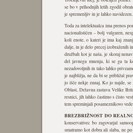
se bo v prihodnjih letih zgodil obra
je spremenljiv in je lahko navidezen.
Toda za intelektualca ima prenos po
nacionalističen – bolj vulgaren, ne
koli enote, o kateri je ima kaj zn
dalje, in je delo precej izobraženih
družbah kot je naša, je skoraj nen
del javnega mnenja, ki se ga ta k
nezadovoljnih in tako lahko privzame
je najbližja, ne da bi se približal 
jo išče nekje zunaj. Ko jo najde, se
Oblast, Državna zastava Velike Brit
resnici, jih lahko častimo s čisto ve
tem spreminjali posameznikovo vede
BREZBRIŽNOST DO REALNO
konservativec bo zagovarjal samoop
smatramo kot dobra ali slaba, ne po o