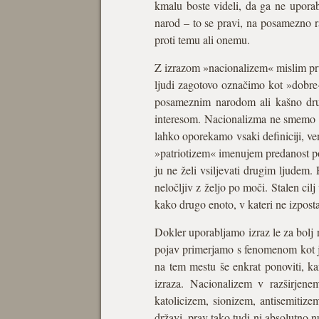
kmalu boste videli, da ga ne upora
narod – to se pravi, na posamezno r
proti temu ali onemu.
Z izrazom »nacionalizem« mislim prvi
ljudi zagotovo označimo kot »dobre«
posameznim narodom ali kašno drug
interesom. Nacionalizma ne smemo z
lahko oporekamo vsaki definiciji, ve
»patriotizem« imenujem predanost po
ju ne želi vsiljevati drugim ljudem.
neločljiv z željo po moči. Stalen ci
kako drugo enoto, v kateri ne izposta
Dokler uporabljamo izraz le za bolj 
pojav primerjamo s fenomenom kot j
na tem mestu še enkrat ponoviti, ka
izraza. Nacionalizem v razširjene
katolicizem, sionizem, antisemitiz
državi, prav tako tudi ni absolutno n