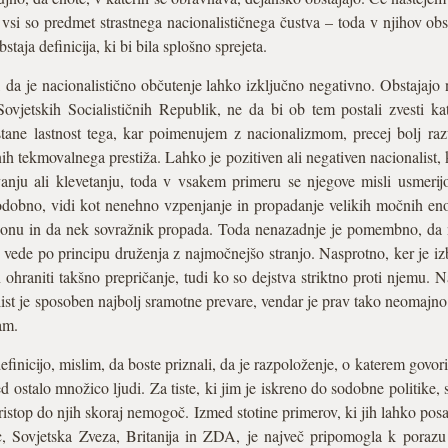
 – vsi so predmet strastnega nacionalističnega čustva – toda v njihov 
aja definicija, ki bi bila splošno sprejeta.
, da je nacionalistično občutenje lahko izključno negativno. Obstajajo
Sovjetskih Socialističnih Republik, ne da bi ob tem postali zvesti k
ne lastnost tega, kar poimenujem z nacionalizmom, precej bolj razuml
nih tekmovalnega prestiža. Lahko je pozitiven ali negativen nacionalist,
vanju ali klevetanju, toda v vsakem primeru se njegove misli usmeri
odobno, vidi kot nenehno vzpenjanje in propadanje velikih močnih eno
zponu in da nek sovražnik propada. Toda nenazadnje je pomembno, d
vede po principu druženja z najmočnejšo stranjo. Nasprotno, ker je izb
 ohraniti takšno prepričanje, tudi ko so dejstva striktno proti njemu.
st je sposoben najbolj sramotne prevare, vendar je prav tako neomajno 
am.
finicijo, mislim, da boste priznali, da je razpoloženje, o katerem gov
d ostalo množico ljudi. Za tiste, ki jim je iskreno do sodobne politike,
pristop do njih skoraj nemogoč. Izmed stotine primerov, ki jih lahko pos
c, Sovjetska Zveza, Britanija in ZDA, je največ pripomogla k porazu