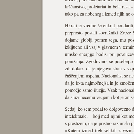
krščanstvo, proletariat in bela rasa
tako pa za nobenega izmed njih ne obst
Hkrati je vredno še enkrat poudariti
preprosto postali sovražniki Zveze 
dojame globlji pomen tega, mu posta
izključno ali vsaj v glavnem v termi
umsko energijo bodisi pri poveliče
ponižanja. Zgodovino, še posebej s
zdi dokaz, da je njegova stran v v
čaščenjem uspeha. Nacionalist se ne 
da je le-ta najmočnejša in je zmožen
pomočjo samo-iluzije. Vsak nacionali
da služi nečemu večjemu kot je on s
Sedaj, ko sem podal to dolgovezno de
intelektualci – bolj med njimi kot me
s prestižem, da je pristno razumski 
»Katera izmed treh velikih zavezni