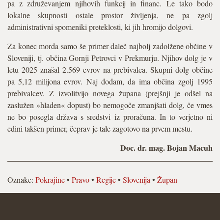
pa z združevanjem njihovih funkcij in financ. Le tako bodo
lokalne skupnosti ostale prostor življenja, ne pa zgolj
administrativni spomeniki preteklosti, ki jih hromijo dolgovi.
Za konec morda samo še primer daleč najbolj zadolžene občine v
Sloveniji, tj. občina Gornji Petrovci v Prekmurju. Njihov dolg je v
letu 2025 znašal 2.569 evrov na prebivalca. Skupni dolg občine
pa 5,12 milijona evrov. Naj dodam, da ima občina zgolj 1995
prebivalcev. Z izvolitvijo novega župana (prejšnji je odšel na
zaslužen »hladen« dopust) bo nemogoče zmanjšati dolg, če vmes
ne bo posegla država s sredstvi iz proračuna. In to verjetno ni
edini takšen primer, čeprav je tale zagotovo na prvem mestu.
Doc. dr. mag. Bojan Macuh
Oznake:
Pokrajine
•
Pravo
•
Regije
•
Slovenija
•
Župan