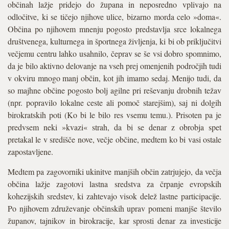
občinah lažje pridejo do župana in neposredno vplivajo na
odločitve, ki se tičejo njihove ulice, bizarno morda celo »doma«.
Občina po njihovem mnenju pogosto predstavlja srce lokalnega
društvenega, kulturnega in športnega življenja, ki bi ob priključitvi
večjemu centru lahko usahnilo, čeprav se še vsi dobro spomnimo,
da je bilo aktivno delovanje na vseh prej omenjenih področjih tudi
v okviru mnogo manj občin, kot jih imamo sedaj. Menijo tudi, da
so majhne občine pogosto bolj agilne pri reševanju drobnih težav
(npr. popravilo lokalne ceste ali pomoč starejšim), saj ni dolgih
birokratskih poti (Ko bi le bilo res vsemu temu.). Prisoten pa je
predvsem neki »kvazi« strah, da bi se denar z obrobja spet
pretakal le v središče nove, večje občine, medtem ko bi vasi ostale
zapostavljene.
Medtem pa zagovorniki ukinitve manjših občin zatrjujejo, da večja
občina lažje zagotovi lastna sredstva za črpanje evropskih
kohezijskih sredstev, ki zahtevajo visok delež lastne participacije.
Po njihovem združevanje občinskih uprav pomeni manjše število
županov, tajnikov in birokracije, kar sprosti denar za investicije