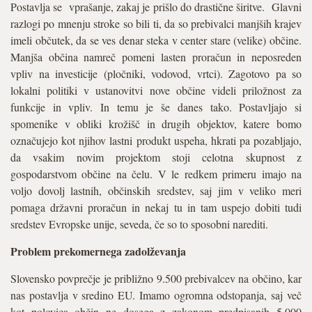
Postavlja se vprašanje, zakaj je prišlo do drastične širitve. Glavni
razlogi po mnenju stroke so bili ti, da so prebivalci manjših krajev
imeli občutek, da se ves denar steka v center stare (velike) občine.
Manjša občina namreč pomeni lasten proračun in neposreden
vpliv na investicije (pločniki, vodovod, vrtci). Zagotovo pa so
lokalni politiki v ustanovitvi nove občine videli priložnost za
funkcije in vpliv. In temu je še danes tako. Postavljajo si
spomenike v obliki krožišč in drugih objektov, katere bomo
označujejo kot njihov lastni produkt uspeha, hkrati pa pozabljajo,
da vsakim novim projektom stoji celotna skupnost z
gospodarstvom občine na čelu. V le redkem primeru imajo na
voljo dovolj lastnih, občinskih sredstev, saj jim v veliko meri
pomaga državni proračun in nekaj tu in tam uspejo dobiti tudi
sredstev Evropske unije, seveda, če so to sposobni narediti.
Problem prekomernega zadolževanja
Slovensko povprečje je približno 9.500 prebivalcev na občino, kar
nas postavlja v sredino EU. Imamo ogromna odstopanja, saj več
kot polovica občin ne dosega z zakonom predpisanih 5.000