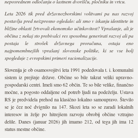
neposrednem odločanju o lastnem dvorišču, pločniku in vrtcu.
Leta 2026 tik pred državnozborskimi volitvami pa nas razvoj
postavlja pred neizprosno ogledalo: ali smo v iskanju identitete in
bližine oblasti žrtvovali ekonomsko učinkovitost? Vprašanje, ali je
občina z nekaj sto prebivalci res sposobna generirati razvoj ali pa
postaja le strošek državnega proračuna, ostaja eno
najpomembnejših vprašanj slovenske politike, ki se vse bolj
spogleduje z evropskimi primeri racionalizacije.
Slovenija je ob osamosvojitvi leta 1991 podedovala t. i. komunalni
sistem iz prejšnje države. Občine so bile takrat veliki upravno-
gospodarski centri. Imeli smo 62 občin. Te so bile velike, finančno
močne, a pogosto oddaljene od potreb ljudi na podeželju. Ustava
RS je predvidela prehod na klasično lokalno samoupravo. Število
se je čez noč dvignilo na 147. Skozi leta so se zaradi lokalnih
interesov in želje po hitrejšem razvoju obrobij občine vztrajno
delile. Danes (januar 2026) jih imamo 212, od tega jih ima 12
status mestne občine.