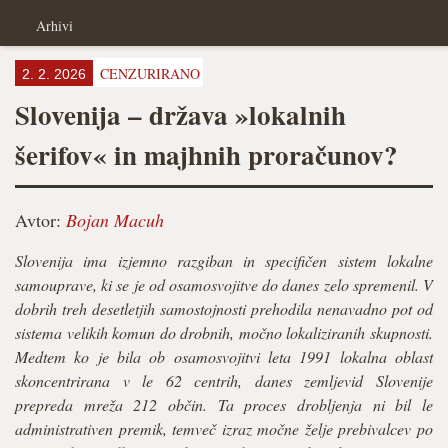
Arhivi
CENZURIRANO
2. 2. 2026
Slovenija – država »lokalnih
šerifov« in majhnih proračunov?
Avtor:
Bojan Macuh
Slovenija ima izjemno razgiban in specifičen sistem lokalne
samouprave, ki se je od osamosvojitve do danes zelo spremenil. V
dobrih treh desetletjih samostojnosti prehodila nenavadno pot od
sistema velikih komun do drobnih, močno lokaliziranih skupnosti.
Medtem ko je bila ob osamosvojitvi leta 1991 lokalna oblast
skoncentrirana v le 62 centrih, danes zemljevid Slovenije
prepreda mreža 212 občin. Ta proces drobljenja ni bil le
administrativen premik, temveč izraz močne želje prebivalcev po