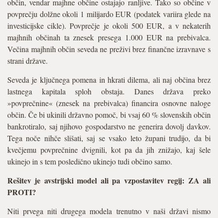
občin, vendar majhne občine ostajajo ranljive. Tako so občine v
povprečju dolžne okoli 1 milijardo EUR (podatek variira glede na
investicijske cikle). Povprečje je okoli 500 EUR, a v nekaterih
majhnih občinah ta znesek presega 1.000 EUR na prebivalca.
Večina majhnih občin seveda ne preživi brez finančne izravnave s
strani države.
Seveda je ključnega pomena in hkrati dilema, ali naj občina brez
lastnega kapitala sploh obstaja. Danes država preko
»povprečnine« (znesek na prebivalca) financira osnovne naloge
občin. Če bi ukinili državno pomoč, bi vsaj 60 % slovenskih občin
bankrotiralo, saj njihovo gospodarstvo ne generira dovolj davkov.
Tega noče nihče slišati, saj se vsako leto župani trudijo, da bi
kvečjemu povprečnine dvignili, kot pa da jih znižajo, kaj šele
ukinejo in s tem posledično ukinejo tudi občino samo.
Rešitev je avstrijski model ali pa vzpostavitev regij: ZA ali
PROTI?
Niti prvega niti drugega modela trenutno v naši državi nismo