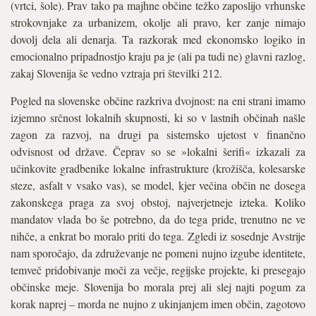
(vrtci, šole). Prav tako pa majhne občine težko zaposlijo vrhunske
strokovnjake za urbanizem, okolje ali pravo, ker zanje nimajo
dovolj dela ali denarja. Ta razkorak med ekonomsko logiko in
emocionalno pripadnostjo kraju pa je (ali pa tudi ne) glavni razlog,
zakaj Slovenija še vedno vztraja pri številki 212.
Pogled na slovenske občine razkriva dvojnost: na eni strani imamo
izjemno srčnost lokalnih skupnosti, ki so v lastnih občinah našle
zagon za razvoj, na drugi pa sistemsko ujetost v finančno
odvisnost od države. Čeprav so se »lokalni šerifi« izkazali za
učinkovite gradbenike lokalne infrastrukture (krožišča, kolesarske
steze, asfalt v vsako vas), se model, kjer večina občin ne dosega
zakonskega praga za svoj obstoj, najverjetneje izteka. Koliko
mandatov vlada bo še potrebno, da do tega pride, trenutno ne ve
nihče, a enkrat bo moralo priti do tega. Zgledi iz sosednje Avstrije
nam sporočajo, da združevanje ne pomeni nujno izgube identitete,
temveč pridobivanje moči za večje, regijske projekte, ki presegajo
občinske meje. Slovenija bo morala prej ali slej najti pogum za
korak naprej – morda ne nujno z ukinjanjem imen občin, zagotovo