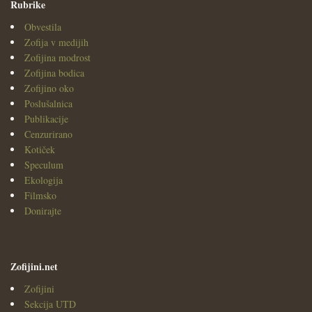
Rubrike
Obvestila
Zofija v medijih
Zofijina modrost
Zofijina bodica
Zofijino oko
Poslušalnica
Publikacije
Cenzurirano
Kotiček
Speculum
Ekologija
Filmsko
Donirajte
Zofijini.net
Zofijini
Sekcija UTD