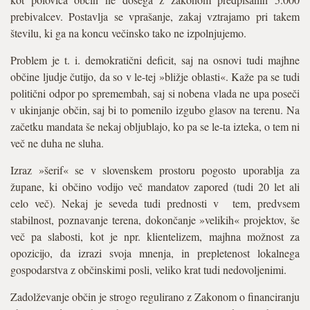
prebivalcev. Postavlja se vprašanje, zakaj vztrajamo pri takem
številu, ki ga na koncu večinsko tako ne izpolnjujemo.
Problem je t. i. demokratični deficit, saj na osnovi tudi majhne
občine ljudje čutijo, da so v le-tej »bližje oblasti«. Kaže pa se tudi
politični odpor po spremembah, saj si nobena vlada ne upa poseči
v ukinjanje občin, saj bi to pomenilo izgubo glasov na terenu. Na
začetku mandata še nekaj obljublajo, ko pa se le-ta izteka, o tem ni
več ne duha ne sluha.
Izraz »šerif« se v slovenskem prostoru pogosto uporablja za
župane, ki občino vodijo več mandatov zapored (tudi 20 let ali
celo več). Nekaj je seveda tudi prednosti v tem, predvsem
stabilnost, poznavanje terena, dokončanje »velikih« projektov, še
več pa slabosti, kot je npr. klientelizem, majhna možnost za
opozicijo, da izrazi svoja mnenja, in prepletenost lokalnega
gospodarstva z občinskimi posli, veliko krat tudi nedovoljenimi.
Zadolževanje občin je strogo regulirano z Zakonom o financiranju