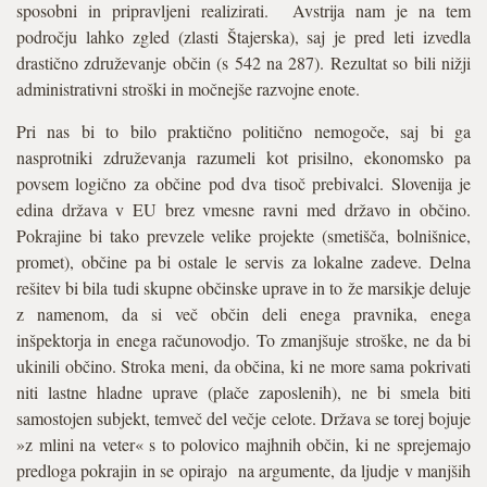
sposobni in pripravljeni realizirati. Avstrija nam je na tem
področju lahko zgled (zlasti Štajerska), saj je pred leti izvedla
drastično združevanje občin (s 542 na 287). Rezultat so bili nižji
administrativni stroški in močnejše razvojne enote.
Pri nas bi to bilo praktično politično nemogoče, saj bi ga
nasprotniki združevanja razumeli kot prisilno, ekonomsko pa
povsem logično za občine pod dva tisoč prebivalci. Slovenija je
edina država v EU brez vmesne ravni med državo in občino.
Pokrajine bi tako prevzele velike projekte (smetišča, bolnišnice,
promet), občine pa bi ostale le servis za lokalne zadeve. Delna
rešitev bi bila tudi skupne občinske uprave in to že marsikje deluje
z namenom, da si več občin deli enega pravnika, enega
inšpektorja in enega računovodjo. To zmanjšuje stroške, ne da bi
ukinili občino. Stroka meni, da občina, ki ne more sama pokrivati
niti lastne hladne uprave (plače zaposlenih), ne bi smela biti
samostojen subjekt, temveč del večje celote. Država se torej bojuje
»z mlini na veter« s to polovico majhnih občin, ki ne sprejemajo
predloga pokrajin in se opirajo na argumente, da ljudje v manjših