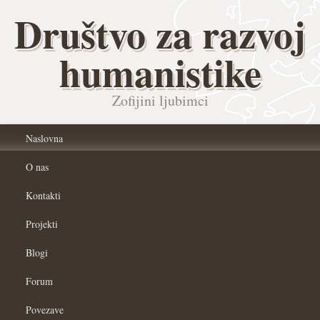
Društvo za razvoj
humanistike
Zofijini ljubimci
Naslovna
O nas
Kontakti
Projekti
Blogi
Forum
Povezave