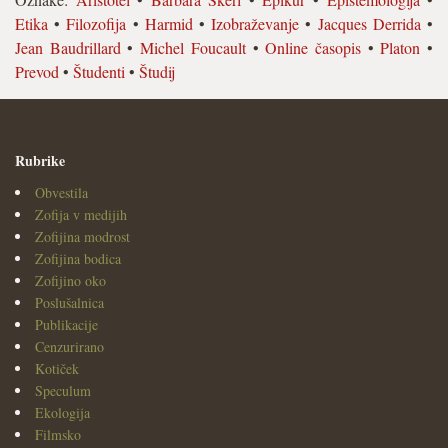
Etika
•
Filozofija
•
Harmid
•
Izobraževanje
•
Jacques Derrida
•
Jean Baudrillard
•
Michel Foucault
•
Online časopis
•
Platon
•
Prevod
•
Študenti
•
Študij
Rubrike
Obvestila
Zofija v medijih
Zofijina modrost
Zofijina bodica
Zofijino oko
Poslušalnica
Publikacije
Cenzurirano
Kotiček
Speculum
Ekologija
Filmsko