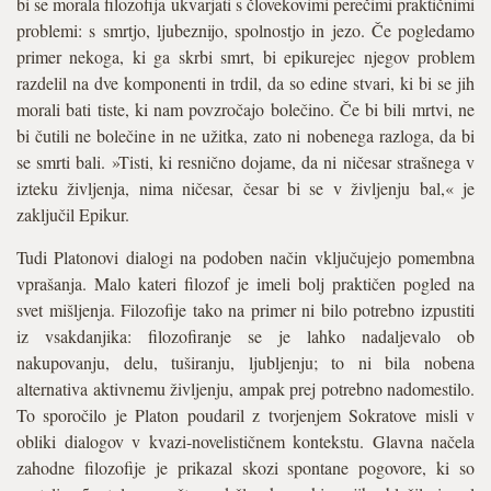
bi se morala filozofija ukvarjati s človekovimi perečimi praktičnimi
problemi: s smrtjo, ljubeznijo, spolnostjo in jezo. Če pogledamo
primer nekoga, ki ga skrbi smrt, bi epikurejec njegov problem
razdelil na dve komponenti in trdil, da so edine stvari, ki bi se jih
morali bati tiste, ki nam povzročajo bolečino. Če bi bili mrtvi, ne
bi čutili ne bolečine in ne užitka, zato ni nobenega razloga, da bi
se smrti bali. »Tisti, ki resnično dojame, da ni ničesar strašnega v
izteku življenja, nima ničesar, česar bi se v življenju bal,« je
zaključil Epikur.
Tudi Platonovi dialogi na podoben način vključujejo pomembna
vprašanja. Malo kateri filozof je imeli bolj praktičen pogled na
svet mišljenja. Filozofije tako na primer ni bilo potrebno izpustiti
iz vsakdanjika: filozofiranje se je lahko nadaljevalo ob
nakupovanju, delu, tuširanju, ljubljenju; to ni bila nobena
alternativa aktivnemu življenju, ampak prej potrebno nadomestilo.
To sporočilo je Platon poudaril z tvorjenjem Sokratove misli v
obliki dialogov v kvazi-novelističnem kontekstu. Glavna načela
zahodne filozofije je prikazal skozi spontane pogovore, ki so