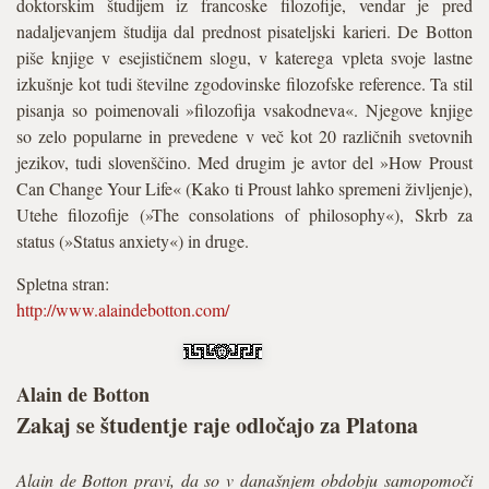
doktorskim študijem iz francoske filozofije, vendar je pred
nadaljevanjem študija dal prednost pisateljski karieri. De Botton
piše knjige v esejističnem slogu, v katerega vpleta svoje lastne
izkušnje kot tudi številne zgodovinske filozofske reference. Ta stil
pisanja so poimenovali »filozofija vsakodneva«. Njegove knjige
so zelo popularne in prevedene v več kot 20 različnih svetovnih
jezikov, tudi slovenščino. Med drugim je avtor del »How Proust
Can Change Your Life« (Kako ti Proust lahko spremeni življenje),
Utehe filozofije (»The consolations of philosophy«), Skrb za
status (»Status anxiety«) in druge.
Spletna stran:
http://www.alaindebotton.com/
Alain de Botton
Zakaj se študentje raje odločajo za Platona
Alain de Botton pravi, da so v današnjem obdobju samopomoči