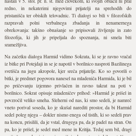
nastali v 5. stol. pr. n. št. med človekom, ki svojih oblačil ni pral
redno, in nekaterimi njegovimi prijatelji na sprehodih do
pristanišča ter obiskih telovadnic. Ti dialogi so bili v filozofskih
razpravah polni verbalnega zbadanja in nenamernega
obrekovanja: takšno obnašanje so pripisovali življenju in zato
filozofija, ki jih je pripeljala do spoznanja, ni smela biti
sramežljiva.
Na začetku dialoga Harmid vidimo Sokrata, ki se je ravno vračal
iz bitke pri Potejdaji in se je napotil v borilnico nasproti Bazilinega
svetišča na jugu akropole, kjer sreča prijatelje. Ko so govorili o
bitki, je predmet pogovora nanesel na mladeniča Harmida, ki je bil
po pričevanju izjemno privlačen in ravno takrat na poti v
borilnico. Sokrat opisuje mladeničev prihod: »Harmid je prišel in
povzročil veliko smeha. Sleherni od nas, ki smo sedeli, je namreč
vneto porival soseda, ko je skušal narediti prostor, da bi Harmid
sedel poleg njega – dokler nismo enega od tistih, ki so sedeli prav
na koncu, prisilili, da je vstal, drugega pa, da je padel na stran. On
pa, ko je prišel, je sedel med mene in Kritija. Tedaj sem bil, dragi