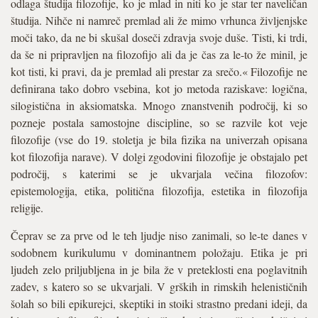
odlaga študija filozofije, ko je mlad in niti ko je star ter naveličan
študija. Nihče ni namreč premlad ali že mimo vrhunca življenjske
moči tako, da ne bi skušal doseči zdravja svoje duše. Tisti, ki trdi,
da še ni pripravljen na filozofijo ali da je čas za le-to že minil, je
kot tisti, ki pravi, da je premlad ali prestar za srečo.« Filozofije ne
definirana tako dobro vsebina, kot jo metoda raziskave: logična,
silogistična in aksiomatska. Mnogo znanstvenih področij, ki so
pozneje postala samostojne discipline, so se razvile kot veje
filozofije (vse do 19. stoletja je bila fizika na univerzah opisana
kot filozofija narave). V dolgi zgodovini filozofije je obstajalo pet
področij, s katerimi se je ukvarjala večina filozofov:
epistemologija, etika, politična filozofija, estetika in filozofija
religije.
Čeprav se za prve od le teh ljudje niso zanimali, so le-te danes v
sodobnem kurikulumu v dominantnem položaju. Etika je pri
ljudeh zelo priljubljena in je bila že v preteklosti ena poglavitnih
zadev, s katero so se ukvarjali. V grških in rimskih helenističnih
šolah so bili epikurejci, skeptiki in stoiki strastno predani ideji, da