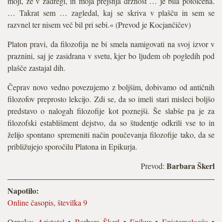
moji, že v zadregi, in moja prejšnja drznost … je bila potolčena.
… Takrat sem … zagledal, kaj se skriva v plašču in sem se
razvnel ter nisem več bil pri sebi.« (Prevod je Kocjančičev)
Platon pravi, da filozofija ne bi smela namigovati na svoj izvor v
praznini, saj je zasidrana v svetu, kjer bo ljudem ob pogledih pod
plašče zastajal dih.
Čeprav novo vedno povezujemo z boljšim, dobivamo od antičnih
filozofov preprosto lekcijo. Zdi se, da so imeli stari misleci boljšo
predstavo o nalogah filozofije kot poznejši. Še slabše pa je za
filozofski establišment dejstvo, da so študentje odkrili vse to in
želijo spontano spremeniti način poučevanja filozofije tako, da se
približujejo sporočilu Platona in Epikurja.
Barbara Škerl
Prevod:
Napotilo:
Online časopis, številka 9
Oznake:
Aristotel
•
Barbara Škerl
•
Epikur
•
Epistemologija
•