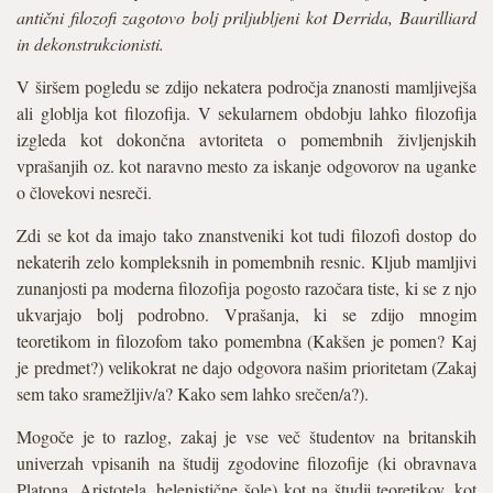
antični filozofi zagotovo bolj priljubljeni kot Derrida, Baurilliard
in dekonstrukcionisti.
V širšem pogledu se zdijo nekatera področja znanosti mamljivejša
ali globlja kot filozofija. V sekularnem obdobju lahko filozofija
izgleda kot dokončna avtoriteta o pomembnih življenjskih
vprašanjih oz. kot naravno mesto za iskanje odgovorov na uganke
o človekovi nesreči.
Zdi se kot da imajo tako znanstveniki kot tudi filozofi dostop do
nekaterih zelo kompleksnih in pomembnih resnic. Kljub mamljivi
zunanjosti pa moderna filozofija pogosto razočara tiste, ki se z njo
ukvarjajo bolj podrobno. Vprašanja, ki se zdijo mnogim
teoretikom in filozofom tako pomembna (Kakšen je pomen? Kaj
je predmet?) velikokrat ne dajo odgovora našim prioritetam (Zakaj
sem tako sramežljiv/a? Kako sem lahko srečen/a?).
Mogoče je to razlog, zakaj je vse več študentov na britanskih
univerzah vpisanih na študij zgodovine filozofije (ki obravnava
Platona, Aristotela, helenistične šole) kot na študij teoretikov, kot