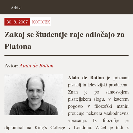
Arhivi
KOTIČEK
30. 8. 2007
Zakaj se študentje raje odločajo za
Platona
Avtor:
Alain de Botton
Alain de Botton
je priznani
pisatelj in televizijski producent.
Znan je po samosvojem
pisateljskem slogu, v katerem
pogosto v filozofski maniri
proučuje nekatera vsakodnevna
vprašanja. Iz filozofije je
diplomiral na King’s College v Londonu. Začel je tudi z