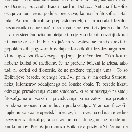
so Derrida, Foucault, Baudrilliard in Deluze. Antična filozofija
ostaja za ljudi verna podoba predstave, kaj naj bi filozofija sploh
bila]. Antični filozofi so preprosto verjeli, da bi morala filozofija
posamezniku na nek način pomagati spremeniti življenje na boljše
– kar je sicer čudovita ambicija, ki pa je v sodobni filozofiji skoraj
ni (namesto, da bi bila vključena v svetovalne rubrike revij in
popoldanskih pogovornih oddaj). »Katerikoli filozofov argument,
ki ne upošteva človekovega trpljenja, je ničvreden. Tako kot ni
nobene koristi od medicine, če ne prežene bolezni iz telesa, tako
tudi ni koristi od filozofije, če ne prežene trpljenja uma.« To so
Epikurjeve besede, rojenega leta 341 pr. n. št. na otoku Samosu,
nekaj kilometrov oddaljenega od Jonske obale. Te besede hkrati
odražajo prizadevanja večine študentov, ki se pripravljajo na študij
filozofije na univerzah – prizadevanja, ki na žalost niso prisotna
pri skoraj nobenem od njihovih predavateljev. V antični filozofiji
najdemo kopico terapevtskih idealov, ki jih večina od nas še vedno
povezuje s filozofijo, a so večinoma tudi izginili iz modernih
kurikulumov. Poslušajmo znova Epikurjev poziv: »Nihče naj ne