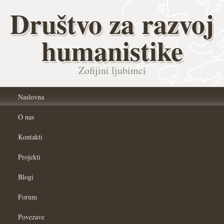
Društvo za razvoj
humanistike
Zofijini ljubimci
Naslovna
O nas
Kontakti
Projekti
Blogi
Forum
Povezave