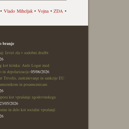
•
Vlado Miheljak
•
Vojna
•
ZDA
•
o branje
aj: Izviri zla v sodobni družbi
26
g kot krinka: Anže Logar med
 in depolarizacijo
05/06/2026
tut Trivelis, zastraševanje in sankcije EU
sameznikom in posameznicam
26
pora kot vprašanje zgodovinskega
23/05/2026
nine in delo kot socialni vprašanji
26