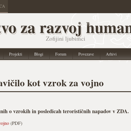
ICA
vo za razvoj human
Zofijini ljubimci
Projekti
Blogi
Forum
Povezave
Arhivi
vičilo kot vzrok za vojno
jinih o vzrokih in posledicah terorističnih napadov v ZDA.
vojno
(PDF)