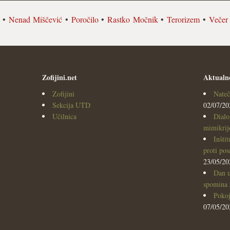
•
Nenad Miščević
•
Poročilo
•
Rastko Močnik
•
Terorizem
•
Večer
Zofijini.net
Aktualn
Zofijini
Nateč
Sekcija UTD
02/07/20
Učilnica
Dialo
mimikrijo
Inšti
proti po
23/05/20
Dan u
spomina
Pokoj
07/05/20