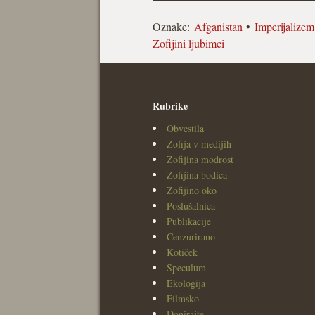
Oznake:
Afganistan
•
Imperijalizem
Zofijini ljubimci
Rubrike
Obvestila
Zofija v medijih
Zofijina modrost
Zofijina bodica
Zofijino oko
Poslušalnica
Publikacije
Cenzurirano
Kotiček
Speculum
Ekologija
Filmsko
Donirajte