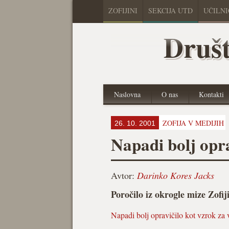
ZOFIJINI
SEKCIJA UTD
UČILN
Društ
Naslovna
O nas
Kontakti
ZOFIJA V MEDIJIH
26. 10. 2001
Napadi bolj opra
Avtor:
Darinko Kores Jacks
Poročilo iz okrogle mize Zofi
Napadi bolj opravičilo kot vzrok za 