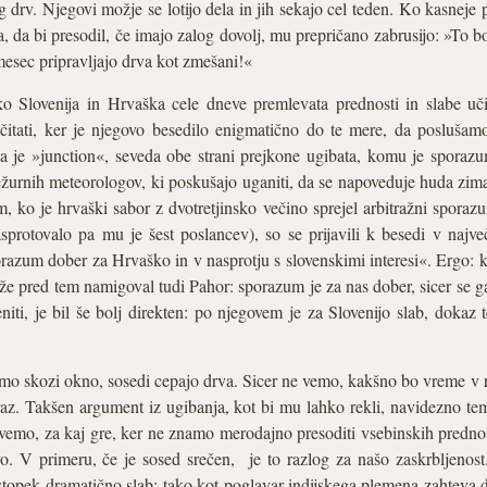
g drv. Njegovi možje se lotijo dela in jih sekajo cel teden. Ko kasneje 
 da bi presodil, če imajo zalog dovolj, mu prepričano zabrusijo: »To b
 mesec pripravljajo drva kot zmešani!«
o Slovenija in Hrvaška cele dneve premlevata prednosti in slabe u
itati, ker je njegovo besedilo enigmatično do te mere, da poslušamo
na je »junction«, seveda obe strani prejkone ugibata, komu je spora
dežurnih meteorologov, ki poskušajo uganiti, da se napoveduje huda zima
, ko je hrvaški sabor z dvotretjinsko večino sprejel arbitražni sporaz
sprotovalo pa mu je šest poslancev), so se prijavili k besedi v najve
azum dober za Hrvaško in v nasprotju s slovenskimi interesi«. Ergo: k
že pred tem namigoval tudi Pahor: sporazum je za nas dober, sicer se g
iti, je bil še bolj direkten: po njegovem je za Slovenijo slab, dokaz
mo skozi okno, sosedi cepajo drva. Sicer ne vemo, kakšno bo vreme v r
mraz. Takšen argument iz ugibanja, kot bi mu lahko rekli, navidezno t
vemo, za kaj gre, ker ne znamo merodajno presoditi vsebinskih predno
o. V primeru, če je sosed srečen, je to razlog za našo zaskrbljenost
topek dramatično slab: tako kot poglavar indijskega plemena zahteva d