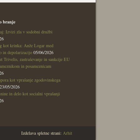
o branje
aj: Izviri zla v sodobni družbi
26
g kot krinka: Anže Logar med
 in depolarizacijo
05/06/2026
tut Trivelis, zastraševanje in sankcije EU
sameznikom in posameznicam
26
pora kot vprašanje zgodovinskega
23/05/2026
nine in delo kot socialni vprašanji
26
Izdelava spletne strani:
Arhit