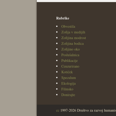
Rubrike
Obvestila
Zofija v medijih
Zofijina modrost
Zofijina bodica
Zofijino oko
Poslušalnica
Publikacije
Cenzurirano
Kotiček
Speculum
Ekologija
Filmsko
Donirajte
cc
1997-2026 Društvo za razvoj humanis