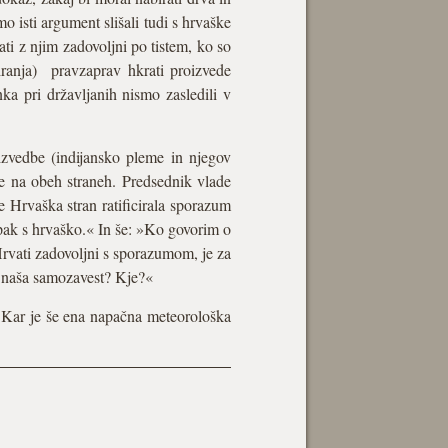
o isti argument slišali tudi s hrvaške
ti z njim zadovoljni po tistem, ko so
iranja) pravzaprav hkrati proizvede
ka pri državljanih nismo zasledili v
izvedbe (indijansko pleme in njegov
ge na obeh straneh. Predsednik vlade
je Hrvaška stran ratificirala sporazum
mpak s hrvaško.« In še: »Ko govorim o
Hrvati zadovoljni s sporazumom, je za
je naša samozavest? Kje?«
e. Kar je še ena napačna meteorološka