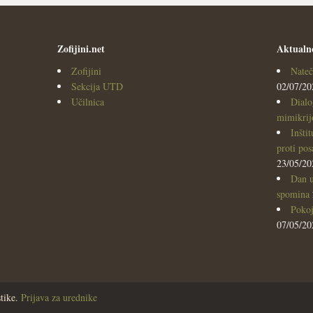
Zofijini.net
Aktualn
Zofijini
Nateč
Sekcija UTD
02/07/20
Učilnica
Dialo
mimikrijo
Inšti
proti po
23/05/20
Dan u
spomina
Pokoj
07/05/20
tike.
Prijava za urednike