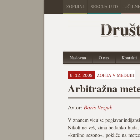
ZOFIJINI
SEKCIJA UTD
UČILN
Društ
Naslovna
O nas
Kontakti
ZOFIJA V MEDIJIH
8. 12. 2009
Arbitražna mete
Avtor:
Boris Vezjak
V znanem vicu se poglavar indijansk
Nikoli ne veš, zima bo lahko huda, č
»kurilno sezono«, pokliče na mete