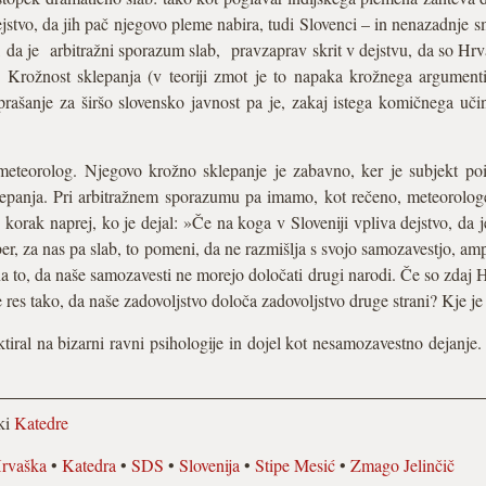
jstvo, da jih pač njegovo pleme nabira, tudi Slovenci – in nenazadnje sm
, da je arbitražni sporazum slab, pravzaprav skrit v dejstvu, da so Hrva
e. Krožnost sklepanja (v teoriji zmot je to napaka krožnega argument
ašanje za širšo slovensko javnost pa je, zakaj istega komičnega učin
meteorolog. Njegovo krožno sklepanje je zabavno, ker je subjekt po
klepanja. Pri arbitražnem sporazumu pa imamo, kot rečeno, meteorolo
še korak naprej, ko je dejal: »Če na koga v Sloveniji vpliva dejstvo, da 
ober, za nas pa slab, to pomeni, da ne razmišlja s svojo samozavestjo, a
a to, da naše samozavesti ne morejo določati drugi narodi. Če so zdaj 
e res tako, da naše zadovoljstvo določa zadovoljstvo druge strani? Kje 
ektiral na bizarni ravni psihologije in dojel kot nesamozavestno dejanj
lki
Katedre
rvaška
•
Katedra
•
SDS
•
Slovenija
•
Stipe Mesić
•
Zmago Jelinčič