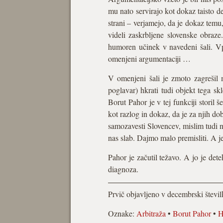
mu nato servirajo kot dokaz taisto de
strani – verjamejo, da je dokaz temu
videli zaskrbljene slovenske obraz
humoren učinek v navedeni šali. Vpr
omenjeni argumentaciji …
V omenjeni šali je zmoto zagrešil 
poglavar) hkrati tudi objekt tega s
Borut Pahor je v tej funkciji storil 
kot razlog in dokaz, da je za njih d
samozavesti Slovencev, mislim tudi n
nas slab. Dajmo malo premisliti. A j
Pahor je začutil težavo. A jo je det
diagnoza.
Prvič objavljeno v decembrski števi
Oznake:
Arbitraža
•
Borut Pahor
•
H