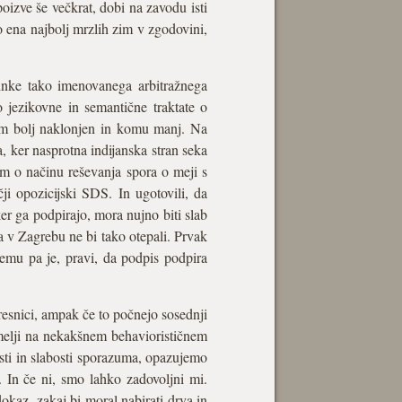
poizve še večkrat, dobi na zavodu isti
o ena najbolj mrzlih zim v zgodovini,
činke tako imenovanega arbitražnega
 jezikovne in semantične traktate o
zum bolj naklonjen in komu manj. Na
, ker nasprotna indijanska stran seka
um o načinu reševanja spora o meji s
čji opozicijski SDS. In ugotovili, da
er ga podpirajo, mora nujno biti slab
a v Zagrebu ne bi tako otepali. Prvak
 temu pa je, pravi, da podpis podpira
esnici, ampak če to počnejo sosednji
emelji na nekakšnem behaviorističnem
sti in slabosti sporazuma, opazujemo
. In če ni, smo lahko zadovoljni mi.
okaz, zakaj bi moral nabirati drva in