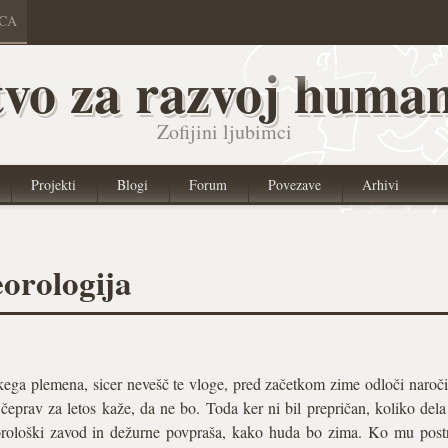
ICA
vo za razvoj human
Zofijini ljubimci
Projekti
Blogi
Forum
Povezave
Arhivi
orologija
ega plemena, sicer nevešč te vloge, pred začetkom zime odloči naroč
eprav za letos kaže, da ne bo. Toda ker ni bil prepričan, koliko dela
orološki zavod in dežurne povpraša, kako huda bo zima. Ko mu post