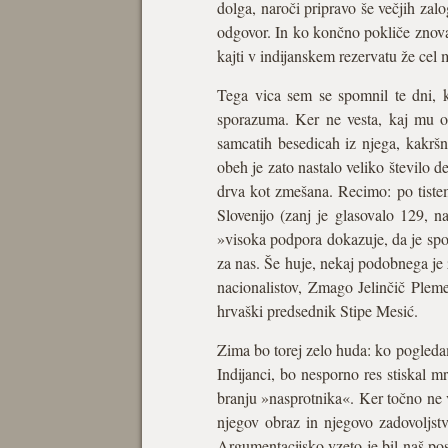
dolga, naroči pripravo še večjih zalo
odgovor. In ko končno pokliče znova,
kajti v indijanskem rezervatu že cel
Tega vica sem se spomnil te dni, k
sporazuma. Ker ne vesta, kaj mu oč
samcatih besedicah iz njega, kakrš
obeh je zato nastalo veliko število 
drva kot zmešana. Recimo: po tistem
Slovenijo (zanj je glasovalo 129, na
»visoka podpora dokazuje, da je spor
za nas. Še huje, nekaj podobnega je 
nacionalistov, Zmago Jelinčič Plemen
hrvaški predsednik Stipe Mesić.
Zima bo torej zelo huda: ko pogleda
Indijanci, bo nesporno res stiskal 
branju »nasprotnika«. Ker točno ne 
njegov obraz in njegovo zadovoljstv
Argumentacijsko vzeto je bil naš pos