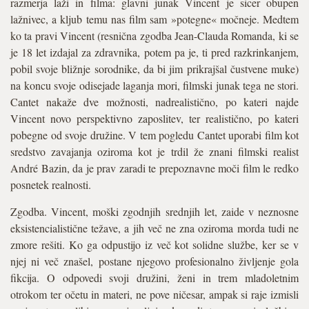
razmerja laži in filma: glavni junak Vincent je sicer obupen
lažnivec, a kljub temu nas film sam »potegne« močneje. Medtem
ko ta pravi Vincent (resnična zgodba Jean-Clauda Romanda, ki se
je 18 let izdajal za zdravnika, potem pa je, ti pred razkrinkanjem,
pobil svoje bližnje sorodnike, da bi jim prikrajšal čustvene muke)
na koncu svoje odisejade laganja mori, filmski junak tega ne stori.
Cantet nakaže dve možnosti, nadrealistično, po kateri najde
Vincent novo perspektivno zaposlitev, ter realistično, po kateri
pobegne od svoje družine. V tem pogledu Cantet uporabi film kot
sredstvo zavajanja oziroma kot je trdil že znani filmski realist
André Bazin, da je prav zaradi te prepoznavne moči film le redko
posnetek realnosti.
Zgodba. Vincent, moški zgodnjih srednjih let, zaide v neznosne
eksistencialistične težave, a jih več ne zna oziroma morda tudi ne
zmore rešiti. Ko ga odpustijo iz več kot solidne službe, ker se v
njej ni več znašel, postane njegovo profesionalno življenje gola
fikcija. O odpovedi svoji družini, ženi in trem mladoletnim
otrokom ter očetu in materi, ne pove ničesar, ampak si raje izmisli