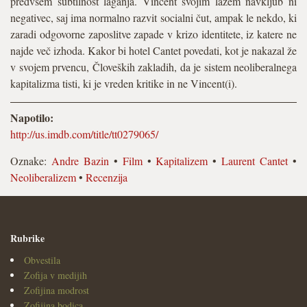
predvsem subtilnost laganja. Vincent svojim lažem navkljub ni
negativec, saj ima normalno razvit socialni čut, ampak le nekdo, ki
zaradi odgovorne zaposlitve zapade v krizo identitete, iz katere ne
najde več izhoda. Kakor bi hotel Cantet povedati, kot je nakazal že
v svojem prvencu, Človeških zakladih, da je sistem neoliberalnega
kapitalizma tisti, ki je vreden kritike in ne Vincent(i).
Napotilo:
http://us.imdb.com/title/tt0279065/
Oznake:
Andre Bazin
•
Film
•
Kapitalizem
•
Laurent Cantet
•
Neoliberalizem
•
Recenzija
Rubrike
Obvestila
Zofija v medijih
Zofijina modrost
Zofijina bodica