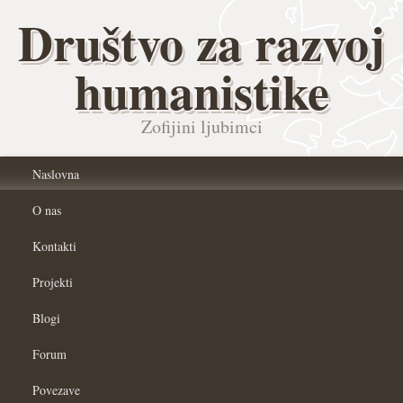
Društvo za razvoj
humanistike
Zofijini ljubimci
Naslovna
O nas
Kontakti
Projekti
Blogi
Forum
Povezave