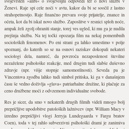
svojevrsten »alibi« o svojevoljni odpovedi ter o novi službi v
Ženevi. Raje spi cele noči v avtu, kakor da bi se soočil z lastno
strahopetnostjo. Raje finančno prevara svoje prijatelje, znance in
očeta, kot da bi iskal novo službo. Zaposlitve v resnici sploh noče,
ampak želi zgolj ohraniti stanje, torej ves ugled, ki mu ga je nudila
prejšnja služba. Na tej točki opozarja film na nekaj pomembnih
socioloških fenomenov. Po eni strani ga lahko umestimo v polje
spoznanj, do katerih so se na osnovi raziskav dokopali nekateri
sociologi dela, namreč, da povzroča nezaposlenost številne
nezaželene psihološke reakcije, med drugim tudi slabše duševno
zdravje (npr. višje stopnje samomorilnosti). Seveda pa je
Vincentova zgodba lahko tudi simbol pritiska, ki ga v današnjem
času še vedno doživlja »glava« patriarhalne družine, ki plačuje za
ceno družbene moči z odvzemom individualne svobode.
Res je sicer, da smo v nekaterih drugih filmih videli mnogo bolj
prepričljive upodobitve patoloških lažnivcev (npr. William Macy v
izredno prepričljivi vlogi Jerryja Lundegaarda v Fargu bratov
Coen), toda v tej rahlo subverzivni psihološki drami je zanimiva