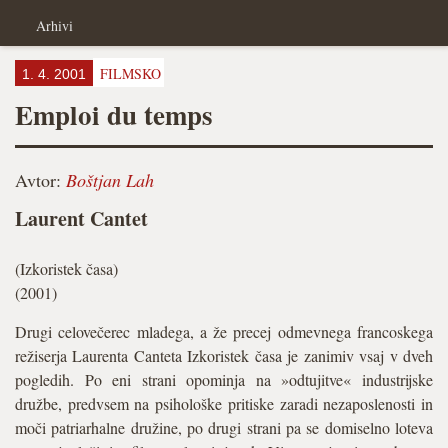
Arhivi
FILMSKO
1. 4. 2001
Emploi du temps
Avtor:
Boštjan Lah
Laurent Cantet
(Izkoristek časa)
(2001)
Drugi celovečerec mladega, a že precej odmevnega francoskega
režiserja Laurenta Canteta Izkoristek časa je zanimiv vsaj v dveh
pogledih. Po eni strani opominja na »odtujitve« industrijske
družbe, predvsem na psihološke pritiske zaradi nezaposlenosti in
moči patriarhalne družine, po drugi strani pa se domiselno loteva