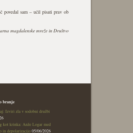
č povedal sam – učil pisati prav ob
Pekarna magdalenske mreže in Društvo
o branje
aj: Izviri zla v sodobni družbi
26
g kot krinka: Anže Logar med
 in depolarizacijo
05/06/2026