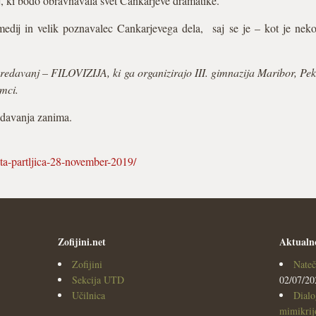
j, ki bodo obravnavala svet Cankarjeve dramatike.
medij in velik poznavalec Cankarjevega dela, saj se je – kot je neko
predavanj – FILOVIZIJA, ki ga organizirajo III. gimnazija Maribor, 
imci.
edavanja zanima.
eta-partljica-28-november-2019/
Zofijini.net
Aktualn
Zofijini
Nateč
Sekcija UTD
02/07/20
Učilnica
Dialo
mimikrijo