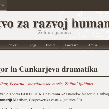
ICA
vo za razvoj human
Zofijini ljubimci
Projekti
Blogi
Forum
Povezave
Arhivi
gor in Cankarjeva dramatika
ribor
,
Pekarna - magdalenske mreže
,
Zofijini ljubimci
edavanje Toneta PARTLJIČA z naslovom »Za narodov blagor in Cankarj
imnaziji Maribor
, Gosposvetska cesta 4 (učilnica 30).