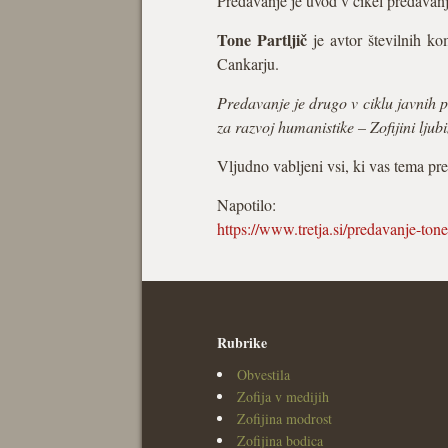
Predavanje je uvod v cikel predavan
Tone Partljič
je avtor številnih ko
Cankarju.
Predavanje je drugo v ciklu javnih 
za razvoj humanistike – Zofijini ljub
Vljudno vabljeni vsi, ki vas tema pr
Napotilo:
https://www.tretja.si/predavanje-ton
Rubrike
Obvestila
Zofija v medijih
Zofijina modrost
Zofijina bodica