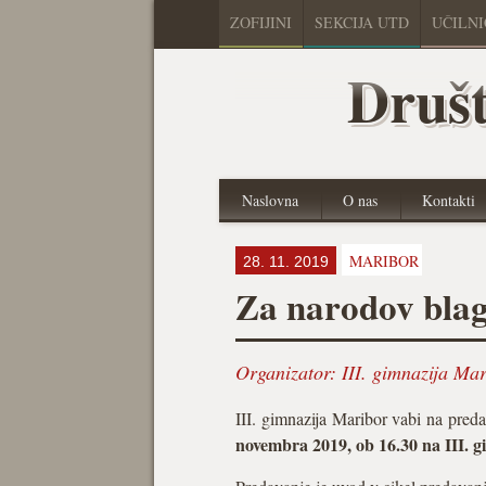
ZOFIJINI
SEKCIJA UTD
UČILN
Društ
Naslovna
O nas
Kontakti
MARIBOR
28. 11. 2019
Za narodov bla
Organizator:
III. gimnazija Ma
III. gimnazija Maribor vabi na pr
novembra 2019, ob 16.30 na III. g