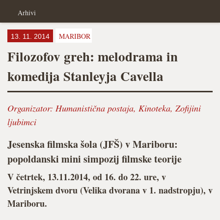
Arhivi
MARIBOR
13. 11. 2014
Filozofov greh: melodrama in
komedija Stanleyja Cavella
Organizator:
Humanistična postaja
,
Kinoteka
,
Zofijini
ljubimci
Jesenska filmska šola (JFŠ) v Mariboru:
popoldanski mini simpozij filmske teorije
V četrtek, 13.11.2014, od 16. do 22. ure, v
Vetrinjskem dvoru (Velika dvorana v 1. nadstropju), v
Mariboru.