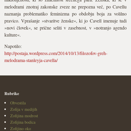
melodrami znotraj zakonske zveze ne prepozna več, po Cavellu
naznanja problematiko feminizma po obdobju boja za volilno
pravico. Vprašanje »stvaritve ženske«, ki jo Cavell imenuje tudi
»novi človek«, se prične seliti v zasebnost, v »notranjo agendo
kulture«.
Napotilo:
http://postaja.wordpress.com/2014/10/13/filozofov-greh-
melodrama-stanleyja-cavella/
Rubrike
Obvestila
Zofija v medijih
Zofijina modrost
Zofijina bodica
Zofijino oko