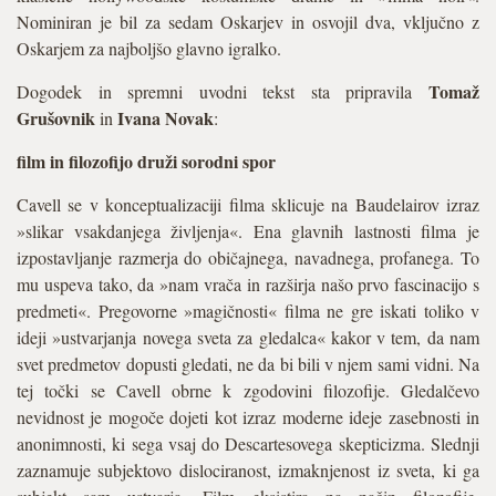
Nominiran je bil za sedam Oskarjev in osvojil dva, vključno z
Oskarjem za najboljšo glavno igralko.
Tomaž
Dogodek in spremni uvodni tekst sta pripravila
Grušovnik
Ivana Novak
in
:
film in filozofijo druži sorodni spor
Cavell se v konceptualizaciji filma sklicuje na Baudelairov izraz
»slikar vsakdanjega življenja«. Ena glavnih lastnosti filma je
izpostavljanje razmerja do običajnega, navadnega, profanega. To
mu uspeva tako, da »nam vrača in razširja našo prvo fascinacijo s
predmeti«. Pregovorne »magičnosti« filma ne gre iskati toliko v
ideji »ustvarjanja novega sveta za gledalca« kakor v tem, da nam
svet predmetov dopusti gledati, ne da bi bili v njem sami vidni. Na
tej točki se Cavell obrne k zgodovini filozofije. Gledalčevo
nevidnost je mogoče dojeti kot izraz moderne ideje zasebnosti in
anonimnosti, ki sega vsaj do Descartesovega skepticizma. Slednji
zaznamuje subjektovo dislociranost, izmaknjenost iz sveta, ki ga