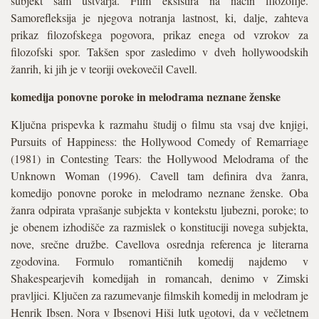
subjekt sam ustvarja. Film eksistira na način filozofije.
Samorefleksija je njegova notranja lastnost, ki, dalje, zahteva
prikaz filozofskega pogovora, prikaz enega od vzrokov za
filozofski spor. Takšen spor zasledimo v dveh hollywoodskih
žanrih, ki jih je v teoriji ovekovečil Cavell.
komedija ponovne poroke in melodrama neznane ženske
Ključna prispevka k razmahu študij o filmu sta vsaj dve knjigi,
Pursuits of Happiness: the Hollywood Comedy of Remarriage
(1981) in Contesting Tears: the Hollywood Melodrama of the
Unknown Woman (1996). Cavell tam definira dva žanra,
komedijo ponovne poroke in melodramo neznane ženske. Oba
žanra odpirata vprašanje subjekta v kontekstu ljubezni, poroke; to
je obenem izhodišče za razmislek o konstituciji novega subjekta,
nove, srečne družbe. Cavellova osrednja referenca je literarna
zgodovina. Formulo romantičnih komedij najdemo v
Shakespearjevih komedijah in romancah, denimo v Zimski
pravljici. Ključen za razumevanje filmskih komedij in melodram je
Henrik Ibsen. Nora v Ibsenovi Hiši lutk ugotovi, da v večletnem