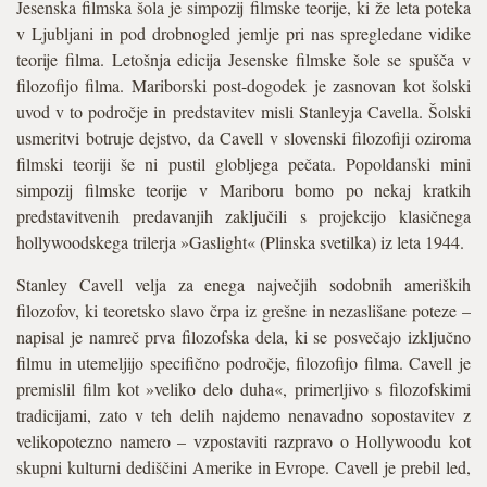
Jesenska filmska šola je simpozij filmske teorije, ki že leta poteka
v Ljubljani in pod drobnogled jemlje pri nas spregledane vidike
teorije filma. Letošnja edicija Jesenske filmske šole se spušča v
filozofijo filma. Mariborski post-dogodek je zasnovan kot šolski
uvod v to področje in predstavitev misli Stanleyja Cavella. Šolski
usmeritvi botruje dejstvo, da Cavell v slovenski filozofiji oziroma
filmski teoriji še ni pustil globljega pečata. Popoldanski mini
simpozij filmske teorije v Mariboru bomo po nekaj kratkih
predstavitvenih predavanjih zaključili s projekcijo klasičnega
hollywoodskega trilerja »Gaslight« (Plinska svetilka) iz leta 1944.
Stanley Cavell velja za enega največjih sodobnih ameriških
filozofov, ki teoretsko slavo črpa iz grešne in nezaslišane poteze –
napisal je namreč prva filozofska dela, ki se posvečajo izključno
filmu in utemeljijo specifično področje, filozofijo filma. Cavell je
premislil film kot »veliko delo duha«, primerljivo s filozofskimi
tradicijami, zato v teh delih najdemo nenavadno sopostavitev z
velikopotezno namero – vzpostaviti razpravo o Hollywoodu kot
skupni kulturni dediščini Amerike in Evrope. Cavell je prebil led,