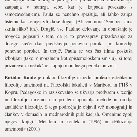
zaupanja v samega sebe, kar je kajpada povezano s
samozavedanjem). Paula se nenehno sprašuje, ali lahko zaupa
tistemu, kar se njej zdi, da se dogaja (Ali sem nora? Sem res sama
skrila sliko? itn.). Drugič, vse Paulino delovanje in obnašanje je
mogoče pojasniti s tem, da je to pravzaprav prizadevanje za
dosego sreče (kar predstavlja ponovna poroka pri komediji
ponovne poroke). In tretjič, Paula se ves čas filma poskuša
izboljšati (tako v moralnem kot epistemološkem smislu), si torej
prizadeva za nekakšno stopnjo moralnega perfekcionizma.
Božidar Kante
je doktor filozofije in redni profesor estetike in
filozofije umetnosti na Filozofski fakulteti v Mariboru in FHŠ v
Kopru. Pedagoško in raziskovalno se ukvarja predvsem s teorijo
in filozofijo umetnosti in pri tem uporablja metode in orodja
analitične filozofije. S tega področja je objavil več monografij in
člankov v domačih in mednarodnih publikacijah. Omenimo zgolj
njegovi knjigi »Metafora in kontekst« (1996) in »Filozofija
umetnosti« (2001)