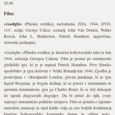
20.00
Film:
»Gaslight«
(Plinska svetilka), melodrama, ZDA, 1944, DVD,
114′, režija: George Cukor, scenarij: John Van Druten, Walter
Reisch, John L. Balderston, Patrick Hamilton; angleščina,
slovenski podnapisi.
»Gaslight« (Plinska svetilka) je klasičen hollywoodski triler iz leta
1944, režiserja Georgea Cukora. Film je posnet po istoimenski
gledališki igri, ki jo je napisal Patrick Hamilton. Prvo filmsko
upodobitev je igra doživela v Veliki Britaniji leta 1940. Zgodba je
postavljena v viktorijanski London, glavna junakinja, ki jo igra
Ingrid Bergman, je bogata dedinja, ki se poroči s šarmantnim in
spretnim kriminalcem, igra ga Charles Boyer, ki se želi dokopati
do njenih dragocenih draguljev. Da bi prišel do njih, svojo
soprogo sistematično psihično izčrpava. Film se ponaša z izjemno
atmosfero paranoje in med kritiki velja za eno boljših kombinacij
klasične hollywoodske kostumske drame in »filma noir«.