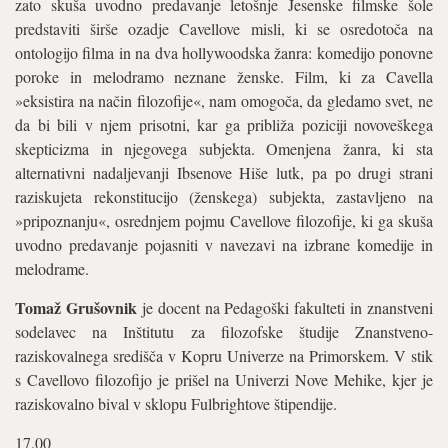
zato skuša uvodno predavanje letošnje Jesenske filmske šole
predstaviti širše ozadje Cavellove misli, ki se osredotoča na
ontologijo filma in na dva hollywoodska žanra: komedijo ponovne
poroke in melodramo neznane ženske. Film, ki za Cavella
»eksistira na način filozofije«, nam omogoča, da gledamo svet, ne
da bi bili v njem prisotni, kar ga približa poziciji novoveškega
skepticizma in njegovega subjekta. Omenjena žanra, ki sta
alternativni nadaljevanji Ibsenove Hiše lutk, pa po drugi strani
raziskujeta rekonstitucijo (ženskega) subjekta, zastavljeno na
»pripoznanju«, osrednjem pojmu Cavellove filozofije, ki ga skuša
uvodno predavanje pojasniti v navezavi na izbrane komedije in
melodrame.
Tomaž Grušovnik
je docent na Pedagoški fakulteti in znanstveni
sodelavec na Inštitutu za filozofske študije Znanstveno-
raziskovalnega središča v Kopru Univerze na Primorskem. V stik
s Cavellovo filozofijo je prišel na Univerzi Nove Mehike, kjer je
raziskovalno bival v sklopu Fulbrightove štipendije.
17.00