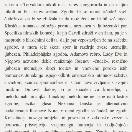
zakonu s Torvaldom nikoli nista zares spregovorila in da z njim
nikoli ni bila zares srečna. Zgoditi bi se moral »čudež vseh
čudežev«: da bi se zbližala in da mož ženi ne bi bil več tujec.
Klasične romance združijo prvotna neznanca v ljubezenski par.
Specifika filmskih komedij, ki jih Cavell združi v en žanr, pa je v
nasprotju s klasičnimi deli ta, da je par vzpostavljen že na začetku
zgodbe, a mora šele skozi spor in razdrtje zveze utemeljiti
ljubezen. Philadelphijska zgodba, Adamovo rebro, Lady Eve in
Njegovo nezvesto dekle realizirajo Ibsenov »čudež«, resnično
ljubezen utemeljijo skozi ločitev in vnovično poroko istih
partnerjev. Junakinje uspejo odkriti emersonsko intimnost sebstva
s svetom, »čudež spremembe« in s tem novo življenje s svojim
moškim. Duhovit dialog, ki je značilen za komedije, v
melodramah umanjka. Junakinji melodrame ne uspe najti lastne
zgodbe, jezika, glasu. Neznana ženska je alternativno
nadaljevanje Ibsenove Nore; v njeni zgodbi se čudež ne zgodi.
Konstitucija novega subjekta ni povezana z zakonsko zvezo, s
ponovno prisvojitvijo vzajemnega humorja in izključujoče
naklonjenosti, ki so značilnost srečnega para. Ženska, ki se v