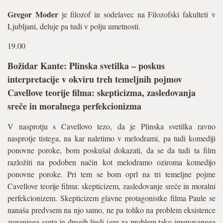
Gregor Moder
je filozof in sodelavec na Filozofski fakulteti v
Ljubljani, deluje pa tudi v polju umetnosti.
19.00
Božidar Kante: Plinska svetilka – poskus
interpretacije v okviru treh temeljnih pojmov
Cavellove teorije filma: skepticizma, zasledovanja
sreče in moralnega perfekcionizma
V nasprotju s Cavellovo tezo, da je Plinska svetilka ravno
nasprotje tistega, na kar naletimo v melodrami, pa tudi komediji
ponovne poroke, bom poskušal dokazati, da se da tudi ta film
razložiti na podoben način kot melodramo oziroma komedijo
ponovne poroke. Pri tem se bom oprl na tri temeljne pojme
Cavellove teorije filma: skepticizem, zasledovanje sreče in moralni
perfekcionizem. Skepticizem glavne protagonistke filma Paule se
nanaša predvsem na njo samo, ne pa toliko na problem eksistence
zunanjega sveta in drugih ljudi (gre za problem tako imenovanega