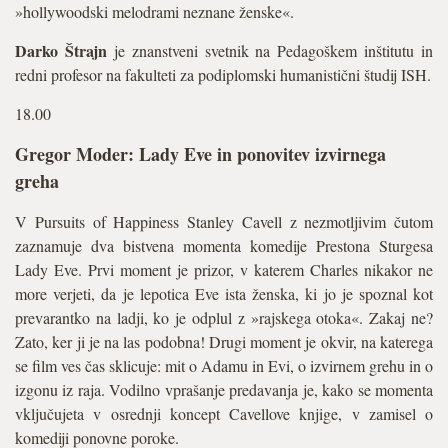
»hollywoodski melodrami neznane ženske«.
Darko Štrajn
je znanstveni svetnik na Pedagoškem inštitutu in
redni profesor na fakulteti za podiplomski humanistični študij ISH.
18.00
Gregor Moder: Lady Eve in ponovitev izvirnega
greha
V Pursuits of Happiness Stanley Cavell z nezmotljivim čutom
zaznamuje dva bistvena momenta komedije Prestona Sturgesa
Lady Eve. Prvi moment je prizor, v katerem Charles nikakor ne
more verjeti, da je lepotica Eve ista ženska, ki jo je spoznal kot
prevarantko na ladji, ko je odplul z »rajskega otoka«. Zakaj ne?
Zato, ker ji je na las podobna! Drugi moment je okvir, na katerega
se film ves čas sklicuje: mit o Adamu in Evi, o izvirnem grehu in o
izgonu iz raja. Vodilno vprašanje predavanja je, kako se momenta
vključujeta v osrednji koncept Cavellove knjige, v zamisel o
komediji ponovne poroke.