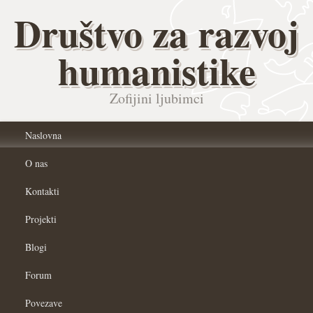
Društvo za razvoj
humanistike
Zofijini ljubimci
Naslovna
O nas
Kontakti
Projekti
Blogi
Forum
Povezave