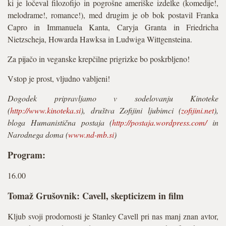
ki je ločeval filozofijo in pogrošne ameriške izdelke (komedije!,
melodrame!, romance!), med drugim je ob bok postavil Franka
Capro in Immanuela Kanta, Caryja Granta in Friedricha
Nietzscheja, Howarda Hawksa in Ludwiga Wittgensteina.
Za pijačo in veganske krepčilne prigrizke bo poskrbljeno!
Vstop je prost, vljudno vabljeni!
Dogodek pripravljamo v sodelovanju Kinoteke
(
http://www.kinoteka.si
), društva Zofijini ljubimci (
zofijini.net
),
bloga Humanistična postaja (
http://postaja.wordpress.com/
in
Narodnega doma (
www.nd-mb.si
)
Program:
16.00
Tomaž Grušovnik: Cavell, skepticizem in film
Kljub svoji prodornosti je Stanley Cavell pri nas manj znan avtor,