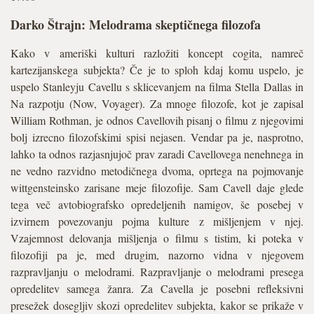
Darko Štrajn: Melodrama skeptičnega filozofa
Kako v ameriški kulturi razložiti koncept cogita, namreč
kartezijanskega subjekta? Če je to sploh kdaj komu uspelo, je
uspelo Stanleyju Cavellu s sklicevanjem na filma Stella Dallas in
Na razpotju (Now, Voyager). Za mnoge filozofe, kot je zapisal
William Rothman, je odnos Cavellovih pisanj o filmu z njegovimi
bolj izrecno filozofskimi spisi nejasen. Vendar pa je, nasprotno,
lahko ta odnos razjasnjujoč prav zaradi Cavellovega nenehnega in
ne vedno razvidno metodičnega dvoma, oprtega na pojmovanje
wittgensteinsko zarisane meje filozofije. Sam Cavell daje glede
tega več avtobiografsko opredeljenih namigov, še posebej v
izvirnem povezovanju pojma kulture z mišljenjem v njej.
Vzajemnost delovanja mišljenja o filmu s tistim, ki poteka v
filozofiji pa je, med drugim, nazorno vidna v njegovem
razpravljanju o melodrami. Razpravljanje o melodrami presega
opredelitev samega žanra. Za Cavella je posebni refleksivni
presežek dosegljiv skozi opredelitev subjekta, kakor se prikaže v