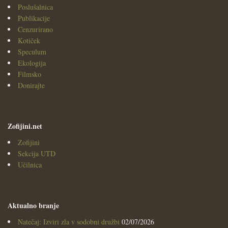
Poslušalnica
Publikacije
Cenzurirano
Kotiček
Speculum
Ekologija
Filmsko
Donirajte
Zofijini.net
Zofijini
Sekcija UTD
Učilnica
Aktualno branje
Natečaj: Izviri zla v sodobni družbi
02/07/2026