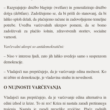
– Razgrajujejo družbo blaginje (welfare) in generalizirajo družbo
dolga (debtfare). Zadolžujemo se, da bi prišli do stanovanj, da bi
lahko sploh delali, da plačujemo račune in zadovoljujemo temeljne
potrebe. Uvedba varčevalnih ukrepov pomeni, da se bomo
zadolževali za plačilo šolnin, zdravstvenih storitev, socialne
varnosti.
Varčevalni ukrepi so antidemokratični:
– Niso v interesu ljudi, zato jih lahko uvedejo samo s suspenzom
demokracije.
– Vladajoči nas prepričujejo, da je varčevanje edina možnost. Ko
ni izbire ni demokracije, je vladavina strahu in nevednosti.
O NUJNOSTI VARČEVANJA
Vladajoči nas prepričujejo, da je varčevanje edina alternativa in
edini izhod iz krize. To ni res! Kriza ni nastala zaradi pretiranega
trošenja. Nastala je zaradi prevelike revščine. Plače zadnjih