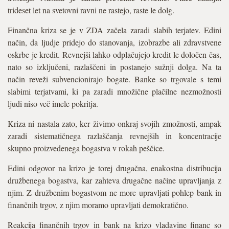
trideset let na svetovni ravni ne rastejo, raste le dolg.
Finančna kriza se je v ZDA začela zaradi slabih terjatev. Edini
način, da ljudje pridejo do stanovanja, izobrazbe ali zdravstvene
oskrbe je kredit. Revnejši lahko odplačujejo kredit le določen čas,
nato so izključeni, razlaščeni in postanejo sužnji dolga. Na ta
način reveži subvencionirajo bogate. Banke so trgovale s temi
slabimi terjatvami, ki pa zaradi množične plačilne nezmožnosti
ljudi niso več imele pokritja.
Kriza ni nastala zato, ker živimo onkraj svojih zmožnosti, ampak
zaradi sistematičnega razlaščanja revnejših in koncentracije
skupno proizvedenega bogastva v rokah peščice.
Edini odgovor na krizo je torej drugačna, enakostna distribucija
družbenega bogastva, kar zahteva drugačne načine upravljanja z
njim. Z družbenim bogastvom ne more upravljati pohlep bank in
finančnih trgov, z njim moramo upravljati demokratično.
Reakcija finančnih trgov in bank na krizo vladavine financ so