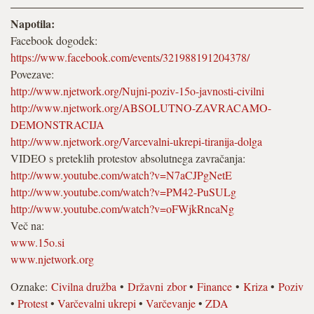
Napotila:
Facebook dogodek:
https://www.facebook.com/events/321988191204378/
Povezave:
http://www.njetwork.org/Nujni-poziv-15o-javnosti-civilni
http://www.njetwork.org/ABSOLUTNO-ZAVRACAMO-
DEMONSTRACIJA
http://www.njetwork.org/Varcevalni-ukrepi-tiranija-dolga
VIDEO s preteklih protestov absolutnega zavračanja:
http://www.youtube.com/watch?v=N7aCJPgNetE
http://www.youtube.com/watch?v=PM42-PuSULg
http://www.youtube.com/watch?v=oFWjkRncaNg
Več na:
www.15o.si
www.njetwork.org
Oznake:
Civilna družba
•
Državni zbor
•
Finance
•
Kriza
•
Poziv
•
Protest
•
Varčevalni ukrepi
•
Varčevanje
•
ZDA