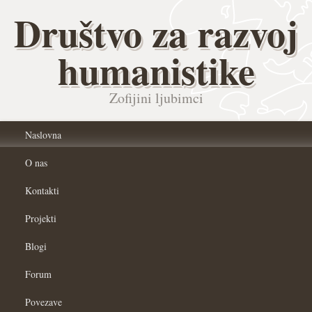
Društvo za razvoj
humanistike
Zofijini ljubimci
Naslovna
O nas
Kontakti
Projekti
Blogi
Forum
Povezave