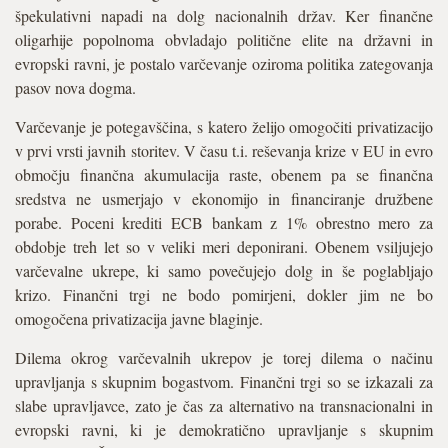
špekulativni napadi na dolg nacionalnih držav. Ker finančne
oligarhije popolnoma obvladajo politične elite na državni in
evropski ravni, je postalo varčevanje oziroma politika zategovanja
pasov nova dogma.
Varčevanje je potegavščina, s katero želijo omogočiti privatizacijo
v prvi vrsti javnih storitev. V času t.i. reševanja krize v EU in evro
območju finančna akumulacija raste, obenem pa se finančna
sredstva ne usmerjajo v ekonomijo in financiranje družbene
porabe. Poceni krediti ECB bankam z 1% obrestno mero za
obdobje treh let so v veliki meri deponirani. Obenem vsiljujejo
varčevalne ukrepe, ki samo povečujejo dolg in še poglabljajo
krizo. Finančni trgi ne bodo pomirjeni, dokler jim ne bo
omogočena privatizacija javne blaginje.
Dilema okrog varčevalnih ukrepov je torej dilema o načinu
upravljanja s skupnim bogastvom. Finančni trgi so se izkazali za
slabe upravljavce, zato je čas za alternativo na transnacionalni in
evropski ravni, ki je demokratično upravljanje s skupnim