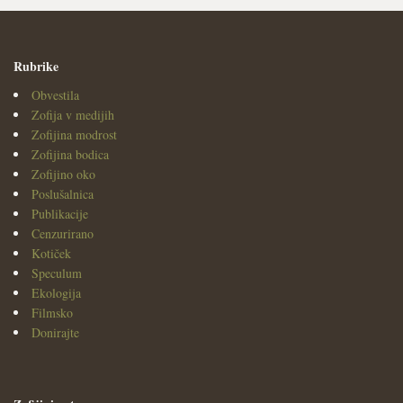
Rubrike
Obvestila
Zofija v medijih
Zofijina modrost
Zofijina bodica
Zofijino oko
Poslušalnica
Publikacije
Cenzurirano
Kotiček
Speculum
Ekologija
Filmsko
Donirajte