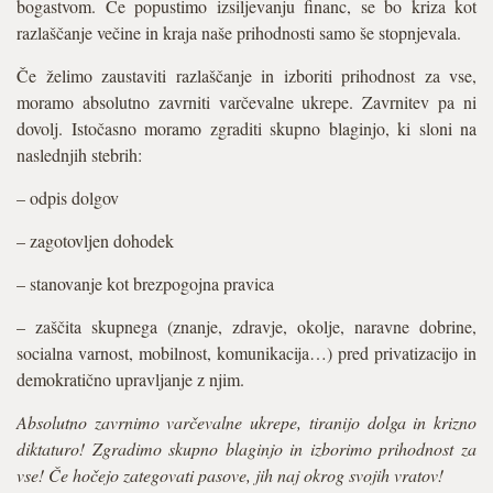
bogastvom. Če popustimo izsiljevanju financ, se bo kriza kot
razlaščanje večine in kraja naše prihodnosti samo še stopnjevala.
Če želimo zaustaviti razlaščanje in izboriti prihodnost za vse,
moramo absolutno zavrniti varčevalne ukrepe. Zavrnitev pa ni
dovolj. Istočasno moramo zgraditi skupno blaginjo, ki sloni na
naslednjih stebrih:
– odpis dolgov
– zagotovljen dohodek
– stanovanje kot brezpogojna pravica
– zaščita skupnega (znanje, zdravje, okolje, naravne dobrine,
socialna varnost, mobilnost, komunikacija…) pred privatizacijo in
demokratično upravljanje z njim.
Absolutno zavrnimo varčevalne ukrepe, tiranijo dolga in krizno
diktaturo! Zgradimo skupno blaginjo in izborimo prihodnost za
vse! Če hočejo zategovati pasove, jih naj okrog svojih vratov!