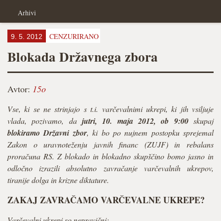
Arhivi
CENZURIRANO
9. 5. 2012
Blokada Državnega zbora
Avtor:
15o
Vse, ki se ne strinjajo s t.i. varčevalnimi ukrepi, ki jih vsiljuje
vlada, pozivamo, da
jutri, 10. maja 2012, ob 9:00
skupaj
blokiramo Državni zbor
, ki bo po nujnem postopku sprejemal
Zakon o uravnoteženju javnih financ (ZUJF) in rebalans
proračuna RS. Z blokado in blokadno skupščino bomo jasno in
odločno izrazili absolutno zavračanje varčevalnih ukrepov,
tiranije dolga in krizne diktature.
ZAKAJ ZAVRAČAMO VARČEVALNE UKREPE?
Varčevalni ukrepi so nepravični: