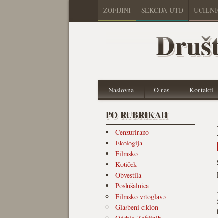
ZOFIJINI
SEKCIJA UTD
UČILN
Društ
Naslovna
O nas
Kontakti
PO RUBRIKAH
Cenzurirano
Ekologija
Filmsko
Kotiček
Obvestila
Poslušalnica
Filmsko vrtoglavo
Glasbeni ciklon
Oddaja Zofijinih