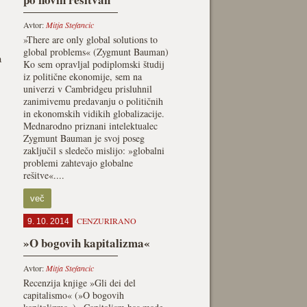
Avtor:
Mitja Stefancic
»There are only global solutions to
global problems« (Zygmunt Bauman)
a
Ko sem opravljal podiplomski študij
iz politične ekonomije, sem na
univerzi v Cambridgeu prisluhnil
zanimivemu predavanju o političnih
in ekonomskih vidikih globalizacije.
Mednarodno priznani intelektualec
Zygmunt Bauman je svoj poseg
zaključil s sledečo mislijo: »globalni
problemi zahtevajo globalne
rešitve«....
več
CENZURIRANO
9. 10. 2014
»O bogovih kapitalizma«
Avtor:
Mitja Stefancic
Recenzija knjige »Gli dei del
capitalismo« (»O bogovih