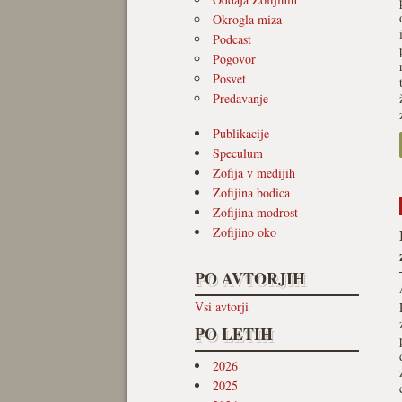
Okrogla miza
Podcast
Pogovor
Posvet
Predavanje
Publikacije
Speculum
Zofija v medijih
Zofijina bodica
Zofijina modrost
Zofijino oko
PO AVTORJIH
Vsi avtorji
PO LETIH
2026
2025