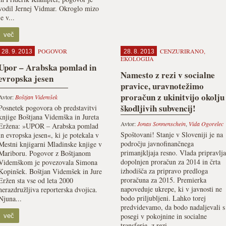
vodil Jernej Vidmar. Okroglo mizo
je v...
več
POGOVOR
CENZURIRANO
,
28. 9. 2013
28. 8. 2013
EKOLOGIJA
Upor – Arabska pomlad in
Namesto z rezi v socialne
evropska jesen
pravice, uravnotežimo
proračun z ukinitvijo okolju
Avtor:
Boštjan Videmšek
škodljivih subvencij!
Posnetek pogovora ob predstavitvi
knjige Boštjana Videmška in Jureta
Avtor:
Jonas Sonnenschein
,
Vida Ogorelec
Eržena: »UPOR – Arabska pomlad
Spoštovani! Stanje v Sloveniji je na
in evropska jesen«, ki je potekala v
področju javnofinančnega
Mestni knjigarni Mladinske knjige v
primanjkljaja resno. Vlada pripravlja
Mariboru. Pogovor z Boštjanom
dopolnjen proračun za 2014 in črta
Videmškom je povezovala Simona
izhodišča za pripravo predloga
Kopinšek. Boštjan Videmšek in Jure
proračuna za 2015. Premierka
Eržen sta vse od leta 2000
napoveduje ukrepe, ki v javnosti ne
nerazdružljiva reporterska dvojica.
bodo priljubljeni. Lahko torej
Njuna...
predvidevamo, da bodo nadaljevali s
posegi v pokojnine in socialne
več
transferje, z rezi...