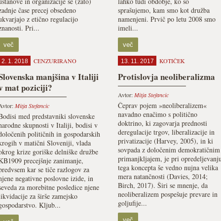
ustanove in organizacije se (zato)
lahko tudi obdobje, ko so
zadnje čase precej obsedeno
sprašujemo, kam smo kot družba
ukvarjajo z etično regulacijo
namenjeni. Prvič po letu 2008 smo
znanosti. Pri...
imeli...
več
več
CENZURIRANO
KOTIČEK
2. 1. 2018
13. 11. 2017
Slovenska manjšina v Italiji
Protislovja neoliberalizma
v mat poziciji?
Avtor:
Mitja Stefancic
Čeprav pojem »neoliberalizem«
Avtor:
Mitja Stefancic
navadno enačimo s politično
Bodisi med predstavniki slovenske
doktrino, ki zagovarja prednosti
narodne skupnosti v Italiji, bodisi v
deregulacije trgov, liberalizacije in
določenih političnih in gospodarskih
privatizacije (Harvey, 2005), in ki
krogih v matični Sloveniji, vlada
sovpada z določenim demokratičnim
okrog krize goriške delniške družbe
primanjkljajem, je pri opredeljevanj
KB1909 precejšnje zanimanje,
tega koncepta še vedno nujna velika
predvsem kar se tiče razlogov za
mera natančnosti (Davies, 2014;
njene negativne poslovne izide, in
Birch, 2017). Širi se mnenje, da
seveda za morebitne posledice njene
neoliberalizem pospešuje prevare in
likvidacije za širše zamejsko
goljufije...
gospodarstvo. Kljub...
več