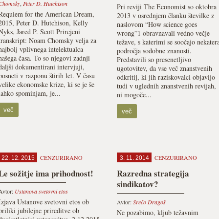
Chomsky
,
Peter D. Hutchison
Pri reviji The Economist so oktobra
Requiem for the American Dream,
2013 v osrednjem članku številke z
2015, Peter D. Hutchison, Kelly
naslovom “How science goes
Nyks, Jared P. Scott Prirejeni
wrong”1 obravnavali vedno večje
transkript: Noam Chomsky velja za
težave, s katerimi se soočajo nekater
najbolj vplivnega intelektualca
področja sodobne znanosti.
našega časa. To so njegovi zadnji
Predstavili so presenetljivo
daljši dokumentirani intervjuji,
ugotovitev, da vse več znanstvenih
posneti v razponu štirih let. V času
odkritij, ki jih raziskovalci objavijo
velike ekonomske krize, ki se je še
tudi v uglednih znanstvenih revijah,
lahko spominjam, je...
ni mogoče...
več
več
CENZURIRANO
CENZURIRANO
22. 12. 2015
3. 11. 2014
Le sožitje ima prihodnost!
Razredna strategija
sindikatov?
Avtor:
Ustanova svetovni etos
Izjava Ustanove svetovni etos ob
Avtor:
Srečo Dragoš
priliki jubilejne prireditve ob
Ne pozabimo, kljub težavnim