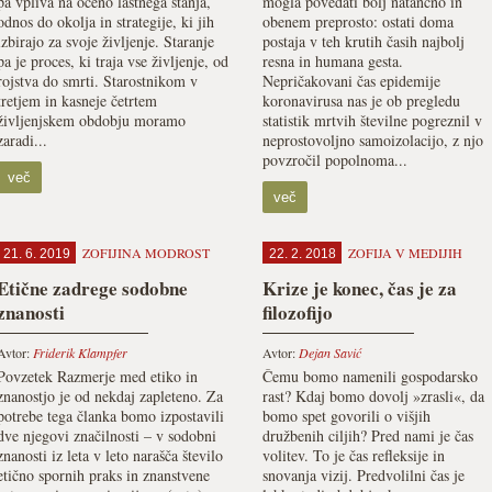
pa vpliva na oceno lastnega stanja,
mogla povedati bolj natančno in
odnos do okolja in strategije, ki jih
obenem preprosto: ostati doma
izbirajo za svoje življenje. Staranje
postaja v teh krutih časih najbolj
pa je proces, ki traja vse življenje, od
resna in humana gesta.
rojstva do smrti. Starostnikom v
Nepričakovani čas epidemije
tretjem in kasneje četrtem
koronavirusa nas je ob pregledu
življenjskem obdobju moramo
statistik mrtvih številne pogreznil v
zaradi...
neprostovoljno samoizolacijo, z njo
povzročil popolnoma...
več
več
ZOFIJINA MODROST
ZOFIJA V MEDIJIH
21. 6. 2019
22. 2. 2018
Etične zadrege sodobne
Krize je konec, čas je za
znanosti
filozofijo
Avtor:
Friderik Klampfer
Avtor:
Dejan Savić
Povzetek Razmerje med etiko in
Čemu bomo namenili gospodarsko
znanostjo je od nekdaj zapleteno. Za
rast? Kdaj bomo dovolj »zrasli«, da
potrebe tega članka bomo izpostavili
bomo spet govorili o višjih
dve njegovi značilnosti – v sodobni
družbenih ciljih? Pred nami je čas
znanosti iz leta v leto narašča število
volitev. To je čas refleksije in
etično spornih praks in znanstvene
snovanja vizij. Predvolilni čas je