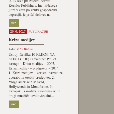
2013 izšla pri založbi Berrett-
Koehler Publishers, Inc. »Nekega
jutra v času po veliki gospodarski
depresiji, je prišel delavec na...
več
PUBLIKACIJE
26. 6. 2017
Kriza medijev
Avtor:
Peter Watkins
Ustroj, številka 10 KLIKNI NA
SLIKO (PDF) Iz vsebine: Pet let
kasneje – Kriza medijev – 2007,
Kriza medijev – predgovor – 2014,
1. Kriza medijev – koristni nasveti za
uporabo in osebni predgovor, 2.
u
Vloga ameriških MAVM,
Hollywooda in Monoforme, 3.
Evropski, kanadski, skandinavski in
drugi množični avdiovizualni...
več