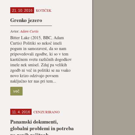
KOTIČEK
21. 10. 2016
Grenko jezero
Avtor:
Adam Curtis
Bitter Lake (2015, BBC, Adam
Curtis) Politiki so nekoč imeli
pogum in samozavest, da so nam
pripovedovali zgodbe, ki so v tem
kaotičnem svetu različnih dogodkov
imele nek smisel. Zdaj pa velikih
zgodb ni več in politiki se na vsako
novo krizo odzivajo povsem
naključno ter nas pri tem...
več
CENZURIRANO
11. 4. 2016
Panamski dokumenti,
globalni problemi in potreba
po novih rešitvah