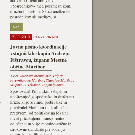
aktivna kritična obravnava
»posrednikov« med posameznikom,
družbo in svetom. Skozi analizo teh
posrednikov ali medijev, si...
več
CENZURIRANO
7. 11. 2013
Javno pismo koordinacije
vstajniških skupin Andreju
Fištravcu, županu Mestne
občine Maribor
Avtor:
Iniciativa mestni zbor
,
Odprto
d
zavezništvo za Maribor
,
Skupaj za Maribor
,
Skupina 29. Oktober
,
Zofijini ljubimci
Spoštovani! Po lanskih vstajah in
upoštevajoč gospodarsko in družbeno
o
krizo, ki jo živimo, prebivalke in
prebivalci Maribora tudi, ali celo
predvsem, od politikov na lokalni
ravni pričakujemo transparentno
odločanje in višje moralno-etične in
strokovne standarde pri vodenju
mesta, kot so jih pokazali