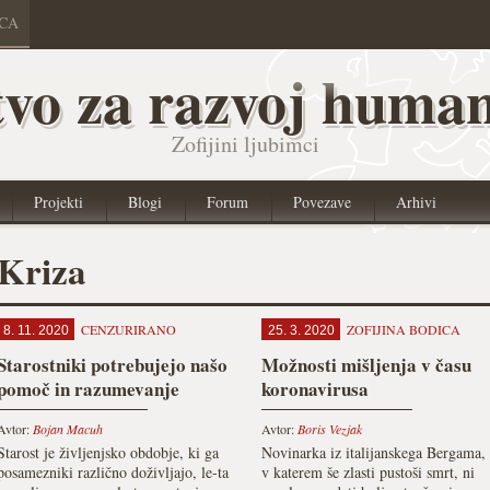
ICA
vo za razvoj human
Zofijini ljubimci
Projekti
Blogi
Forum
Povezave
Arhivi
Kriza
CENZURIRANO
ZOFIJINA BODICA
8. 11. 2020
25. 3. 2020
Starostniki potrebujejo našo
Možnosti mišljenja v času
pomoč in razumevanje
koronavirusa
Avtor:
Bojan Macuh
Avtor:
Boris Vezjak
Starost je življenjsko obdobje, ki ga
Novinarka iz italijanskega Bergama,
posamezniki različno doživljajo, le-ta
v katerem še zlasti pustoši smrt, ni