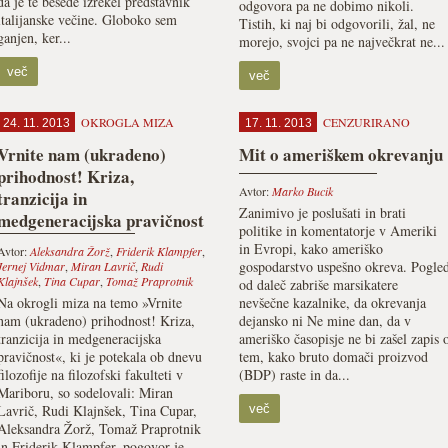
da je te besede izrekel predstavnik
odgovora pa ne dobimo nikoli.
italijanske večine. Globoko sem
Tistih, ki naj bi odgovorili, žal, ne
ganjen, ker...
morejo, svojci pa ne največkrat ne...
več
več
OKROGLA MIZA
CENZURIRANO
24. 11. 2013
17. 11. 2013
Vrnite nam (ukradeno)
Mit o ameriškem okrevanju
prihodnost! Kriza,
Avtor:
Marko Bucik
tranzicija in
Zanimivo je poslušati in brati
medgeneracijska pravičnost
politike in komentatorje v Ameriki
in Evropi, kako ameriško
Avtor:
Aleksandra Žorž
,
Friderik Klampfer
,
gospodarstvo uspešno okreva. Pogle
Jernej Vidmar
,
Miran Lavrič
,
Rudi
Klajnšek
,
Tina Cupar
,
Tomaž Praprotnik
od daleč zabriše marsikatere
Na okrogli miza na temo »Vrnite
nevšečne kazalnike, da okrevanja
nam (ukradeno) prihodnost! Kriza,
dejansko ni Ne mine dan, da v
tranzicija in medgeneracijska
ameriško časopisje ne bi zašel zapis 
pravičnost«, ki je potekala ob dnevu
tem, kako bruto domači proizvod
filozofije na filozofski fakulteti v
(BDP) raste in da...
Mariboru, so sodelovali: Miran
Lavrič, Rudi Klajnšek, Tina Cupar,
več
Aleksandra Žorž, Tomaž Praprotnik
in Friderik Klampfer, pogovor je