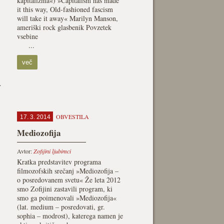
kapitalizma«) »Capitalism has made
it this way, Old-fashioned fascism
will take it away« Marilyn Manson,
ameriški rock glasbenik Povzetek
vsebine
...
več
.
OBVESTILA
17. 3. 2014
Mediozofija
Avtor:
Zofijini ljubimci
Kratka predstavitev programa
filmozofskih srečanj »Mediozofija –
o posredovanem svetu« Že leta 2012
smo Zofijini zastavili program, ki
smo ga poimenovali »Mediozofija«
(lat. medium – posredovati, gr.
sophia – modrost), katerega namen je