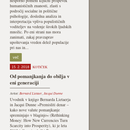
nesporno pomeni ključni prispevek
humanističnih znanosti, zlasti s
področij socialne in politične
psihologije, dosledna analiza in
interpretacija vpliva populističnih
voditeljev na vedenje širokih ljudskih
množic. Po eni strani nas mora
zanimati, zakaj pravzaprav
upoštevanja vreden delež populacije
pri nas in...
več
KOTIČEK
15. 2. 2018
Od pomanjkanja do obilja v
eni generaciji
Avtor:
Bernard Lietaer
,
Jacqui Dunne
Uvodnik v knjigo Bernarda Lietaerja
in Jacqui Dunne »Premisliti denar –
kako nove valute pomanjkanje
spreminjajo v blaginjo« (Rethinking
Money: How New Currencies Turn
Scarcity into Prosperity), ki je leta