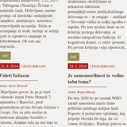
dvajsetletnici ustanovitve, 2.12.2015
strukturnim okoliščinam in
v Tübingenu (Nemčija) Živimo v
nekaterim taktičnim
nemirnih časih. Doživljamo smrtne
pomanjkljivostim sindikalističnega
grožnje od ideološko zaslepljenih
delovanja so – in ostajajo – sindikati
fanatikov, atentatorjev, teroristov,
v Sloveniji velika in redka zgodba o
pripravljenih na nasilje. Širita se
uspehu. Pri tem mislim zlasti na tri
nezaupanje in strah, otežuje se sožitje
kriterije javnega delovanja: a)
ljudi in izpodriva zaupanje in
socialno-integrativna funkcija, b)
dobrohotnost. Ob tem nas
kognitiven domet, c) odziv javnosti.
migracija...
Pri prvem kriteriju velja izpostaviti..
več
več
CENZURIRANO
CENZURIRANO
21. 9. 2014
29. 5. 2014
Videti fašizem
Je samomorilnost še vedno
tabu tema?
Avtor:
Furio Honsell
Objavljamo govor, ki ga je imel
Avtor:
Bojan Macuh
videmski župan Furio Honsell 7.
Do leta 2020 bo po ocenah WHO
septembra v Bazovici, pred
zaradi samomora umrlo letno
spomenikom prvim žrtvam fašizma v
približno poldrugi milijon ljudi.
Evropi. Gre za zelo močno in
Pogosto si postavimo vprašanje, kaj
predvsem aktualno besedilo o
pripelje človeka do tega, da »si
fašizmu, dodatno težo pa mu daje to,
vzame življenje«. Razlogi gotovo so,