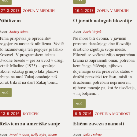
več
ZOFIJA V MEDIJIH
ZOFIJA V MEDIJIH
27. 3. 2017
16. 1. 2017
Nihilizem
O javnih nalogah filozofije
Avtor:
Andrej Adam
Avtor:
Boris Vezjak
Tema prispevka je opredelitev
Ne more biti dvoma, v javnem
pogojev za nastanek nihilizma. Vodič
prostoru današnjega dne filozofija
do razumevanja teh pogojev je lahko
drastično izgublja svoje mesto.
Kosovel. V programskem tekstu
Filozofi se večkrat zdijo nepotrebna
Uvodne besede – gre za uvod v drugi
krama iz zaprašenih omar, potrebna
letnik Mladine (1925) – sprašuje
kemičnega čiščenja, njihovo
takole: »Zakaj grmijo taki plazovi
dojemanje sveta preživeto, status v
obupa na nas? Zakaj omahuje naš
družbi parazitski ter času, misli in
korak trikrat na dan? Zakaj tone...
družbenim potrebam neprimeren,
njihovo mnenje pa, kot že tisočletja,
več
v najboljšem...
več
KOTIČEK
ZOFIJINA MODROST
13. 9. 2016
6. 5. 2016
Rekviem za ameriške sanje
Etična zaveza znanosti
Avtor:
Jared P. Scott
,
Kelly Nyks
,
Noam
Avtor:
Sašo Dolenc