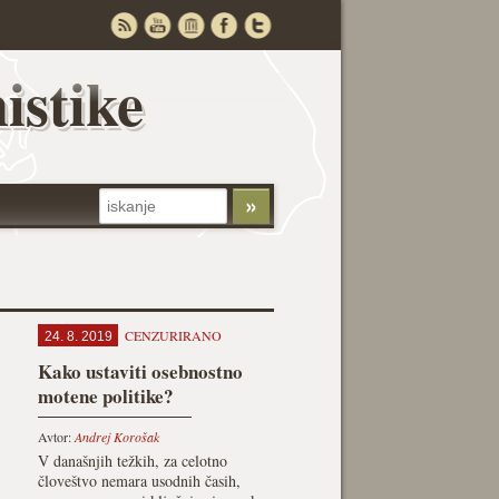
istike
CENZURIRANO
24. 8. 2019
Kako ustaviti osebnostno
motene politike?
Avtor:
Andrej Korošak
V današnjih težkih, za celotno
človeštvo nemara usodnih časih,