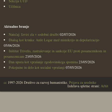
Sekcija UTD
Učilnica
Aktualno branje
Natečaj: Izviri zla v sodobni družbi
02/07/2026
Dialog kot krinka: Anže Logar med mimikrijo in depolarizacijo
05/06/2026
Inštitut Trivelis, zastraševanje in sankcije EU proti posameznikom in
posameznicam
23/05/2026
Dan upora kot vprašanje zgodovinskega spomina
23/05/2026
Pokojnine in delo kot socialni vprašanji
07/05/2026
cc
1997-2026 Društvo za razvoj humanistike.
Prijava za urednike
Izdelava spletne strani:
Arhit