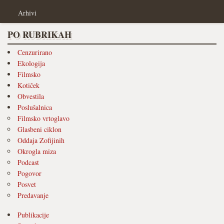
Arhivi
PO RUBRIKAH
Cenzurirano
Ekologija
Filmsko
Kotiček
Obvestila
Poslušalnica
Filmsko vrtoglavo
Glasbeni ciklon
Oddaja Zofijinih
Okrogla miza
Podcast
Pogovor
Posvet
Predavanje
Publikacije