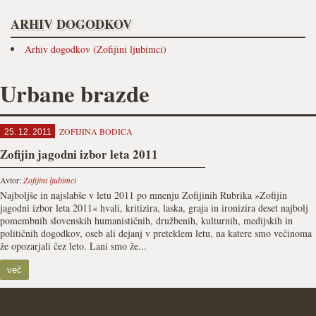
ARHIV DOGODKOV
Arhiv dogodkov (Zofijini ljubimci)
Urbane brazde
ZOFIJINA BODICA
25. 12. 2011
Zofijin jagodni izbor leta 2011
Avtor:
Zofijini ljubimci
Najboljše in najslabše v letu 2011 po mnenju Zofijinih Rubrika »Zofijin
jagodni izbor leta 2011« hvali, kritizira, laska, graja in ironizira deset najbolj
pomembnih slovenskih humanističnih, družbenih, kulturnih, medijskih in
političnih dogodkov, oseb ali dejanj v preteklem letu, na katere smo večinoma
že opozarjali čez leto. Lani smo že...
več