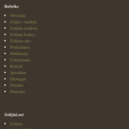
Rubrike
Obvestila
Zofija v medijih
Zofijina modrost
Zofijina bodica
Zofijino oko
Poslušalnica
Publikacije
Cenzurirano
Kotiček
Speculum
Ekologija
Filmsko
Donirajte
Zofijini.net
Zofijini