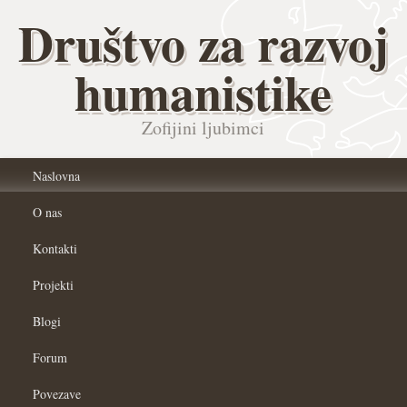
Društvo za razvoj
humanistike
Zofijini ljubimci
Naslovna
O nas
Kontakti
Projekti
Blogi
Forum
Povezave