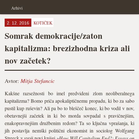
Arhivi
KOTIČEK
2. 12. 2016
Somrak demokracije/zaton
kapitalizma: brezizhodna kriza ali
nov začetek?
Avtor:
Mitja Stefancic
Kakšne razsežnosti bo imel predvideni zlom neoliberalnega
kapitalizma? Bomo priča apokaliptičnemu propadu, ki bo za sabo
pustil kup ruševin? Ali pa bo to bleščeč konec, ki bo vodil v nov,
obetavnejši začetek in ki bo morda sovpadal s pravičnejšim,
enakopravnejšim družbenim redom? Ta so ključna vprašanja, ki
jih postavlja nemški politični ekonomist in sociolog Wolfgang
Streeck v svoji novi knjigi
»How Will Capitalism End?: Essays on