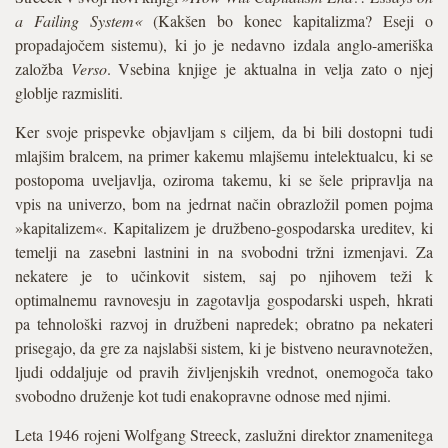
a Failing System«
(Kakšen bo konec kapitalizma? Eseji o
propadajočem sistemu), ki jo je nedavno izdala anglo-ameriška
založba
Verso
. Vsebina knjige je aktualna in velja zato o njej
globlje razmisliti.
Ker svoje prispevke objavljam s ciljem, da bi bili dostopni tudi
mlajšim bralcem, na primer kakemu mlajšemu intelektualcu, ki se
postopoma uveljavlja, oziroma takemu, ki se šele pripravlja na
vpis na univerzo, bom na jedrnat način obrazložil pomen pojma
»kapitalizem«. Kapitalizem je družbeno-gospodarska ureditev, ki
temelji na zasebni lastnini in na svobodni tržni izmenjavi. Za
nekatere je to učinkovit sistem, saj po njihovem teži k
optimalnemu ravnovesju in zagotavlja gospodarski uspeh, hkrati
pa tehnološki razvoj in družbeni napredek; obratno pa nekateri
prisegajo, da gre za najslabši sistem, ki je bistveno neuravnotežen,
ljudi oddaljuje od pravih življenjskih vrednot, onemogoča tako
svobodno druženje kot tudi enakopravne odnose med njimi.
Leta 1946 rojeni Wolfgang Streeck, zaslužni direktor znamenitega