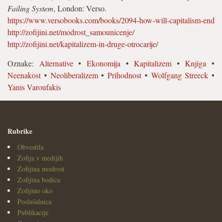
Failing System
, London: Verso.
https://www.versobooks.com/books/2094-how-will-capitalism-end
http://zofijini.net/modrost_samounicenje/
http://zofijini.net/kapitalizem-in-druge-otrocarije/
Oznake:
Alternative
•
Ekonomija
•
Kapitalizem
•
Knjiga
•
Neenakost
•
Neoliberalizem
•
Prihodnost
•
Wolfgang Streeck
•
Yanis Varoufakis
Rubrike
Obvestila
Zofija v medijih
Zofijina modrost
Zofijina bodica
Zofijino oko
Poslušalnica
Publikacije