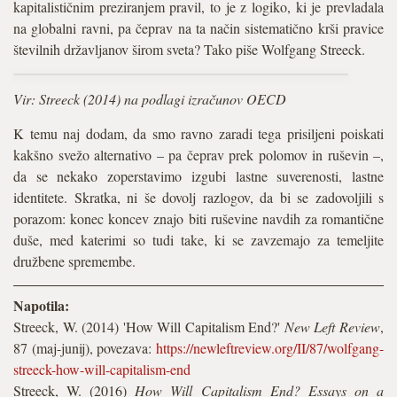
kapitalističnim preziranjem pravil, to je z logiko, ki je prevladala
na globalni ravni, pa čeprav na ta način sistematično krši pravice
številnih državljanov širom sveta? Tako piše Wolfgang Streeck.
Vir: Streeck (2014) na podlagi izračunov OECD
K temu naj dodam, da smo ravno zaradi tega prisiljeni poiskati
kakšno svežo alternativo – pa čeprav prek polomov in ruševin –,
da se nekako zoperstavimo izgubi lastne suverenosti, lastne
identitete. Skratka, ni še dovolj razlogov, da bi se zadovoljili s
porazom: konec koncev znajo biti ruševine navdih za romantične
duše, med katerimi so tudi take, ki se zavzemajo za temeljite
družbene spremembe.
Napotila:
Streeck, W. (2014) 'How Will Capitalism End?'
New Left Review
,
87 (maj-junij), povezava:
https://newleftreview.org/II/87/wolfgang-
streeck-how-will-capitalism-end
Streeck, W. (2016)
How Will Capitalism End? Essays on a