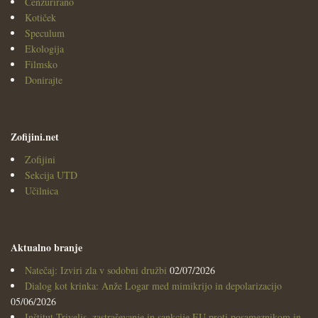
Cenzurirano
Kotiček
Speculum
Ekologija
Filmsko
Donirajte
Zofijini.net
Zofijini
Sekcija UTD
Učilnica
Aktualno branje
Natečaj: Izviri zla v sodobni družbi
02/07/2026
Dialog kot krinka: Anže Logar med mimikrijo in depolarizacijo
05/06/2026
Inštitut Trivelis, zastraševanje in sankcije EU proti posameznikom in