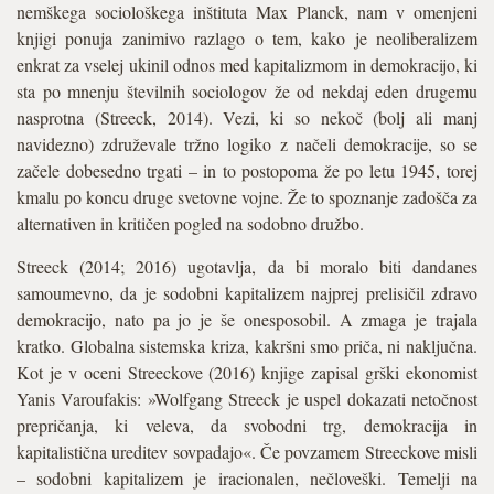
nemškega sociološkega inštituta Max Planck, nam v omenjeni
knjigi ponuja zanimivo razlago o tem, kako je neoliberalizem
enkrat za vselej ukinil odnos med kapitalizmom in demokracijo, ki
sta po mnenju številnih sociologov že od nekdaj eden drugemu
nasprotna (Streeck, 2014). Vezi, ki so nekoč (bolj ali manj
navidezno) združevale tržno logiko z načeli demokracije, so se
začele dobesedno trgati – in to postopoma že po letu 1945, torej
kmalu po koncu druge svetovne vojne. Že to spoznanje zadošča za
alternativen in kritičen pogled na sodobno družbo.
Streeck (2014; 2016) ugotavlja, da bi moralo biti dandanes
samoumevno, da je sodobni kapitalizem najprej prelisičil zdravo
demokracijo, nato pa jo je še onesposobil. A zmaga je trajala
kratko. Globalna sistemska kriza, kakršni smo priča, ni naključna.
Kot je v oceni Streeckove (2016) knjige zapisal grški ekonomist
Yanis Varoufakis: »Wolfgang Streeck je uspel dokazati netočnost
prepričanja, ki veleva, da svobodni trg, demokracija in
kapitalistična ureditev sovpadajo«. Če povzamem Streeckove misli
– sodobni kapitalizem je iracionalen, nečloveški. Temelji na