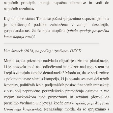
napačnih principih, ponuja napačne alternative in vodi do
napačnih rezultatov.
Kaj nam preostane? To, da se počasi sprijaznimo s spoznanjem, da
je, upoštevajoč podatke zabeležene v zadnjih desetletjih,
gospodarska rast že skorajda utopična (
tabela spodaj: povprečna
letna stopnja rasti
)?
Vir: Streeck (2014) na podlagi izračunov OECD
Morda to, da priznamo nadvlado oligarhije oziroma plutokracije,
ki je prevzela moč nad odločitvami in nadzor nad trgi, s tem pa
krepko zamajala temelje demokracije? Morda to, da se sprijaznimo
s polomom javne sfere; s korupcijo, ki je postala sestavni del tržnih
izmenjav, političnih izbir, podjetniških poslov, finančnih transakcij;
z vse bolj nepravično porazdelitvijo premoženja oziroma z vse
večjim razkorakom med premožnimi in revnimi (dovolj, da
preučimo vrednosti Ginijevega koeficienta -,
spodaj je prikaz rasti
Ginijevega koeficienta
). Nenazadnje morda, da se sprijaznimo s