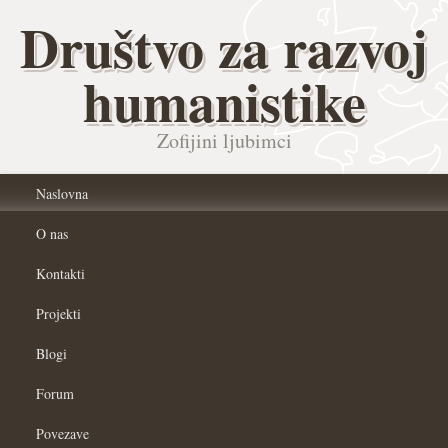
Društvo za razvoj
humanistike
Zofijini ljubimci
Naslovna
O nas
Kontakti
Projekti
Blogi
Forum
Povezave