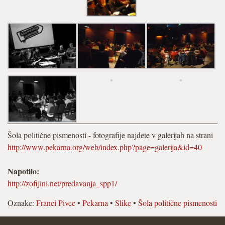
Šola politične pismenosti - fotografije najdete v galerijah na strani
http://www.pekarna.org/web/index.php?page=galerija&id=40
Napotilo:
http://zofijini.net/predavanja_spp1/
Oznake:
Franci Pivec
•
Pekarna
•
Slike
•
Šola politične pismenosti