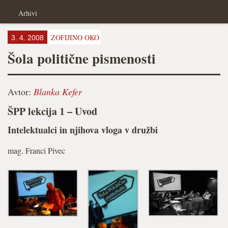
Arhivi
ZOFIJINO OKO
3. 4. 2008
Šola politične pismenosti
Avtor:
Blanka Kefer
ŠPP lekcija 1 – Uvod
Intelektualci in njihova vloga v družbi
mag. Franci Pivec