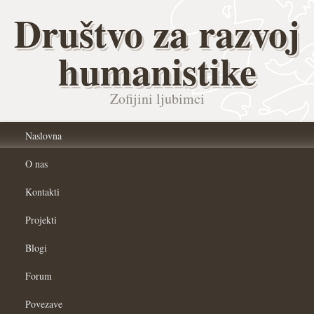
Društvo za razvoj
humanistike
Zofijini ljubimci
Naslovna
O nas
Kontakti
Projekti
Blogi
Forum
Povezave