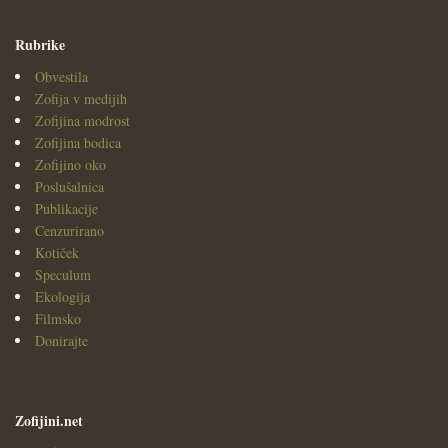
Rubrike
Obvestila
Zofija v medijih
Zofijina modrost
Zofijina bodica
Zofijino oko
Poslušalnica
Publikacije
Cenzurirano
Kotiček
Speculum
Ekologija
Filmsko
Donirajte
Zofijini.net