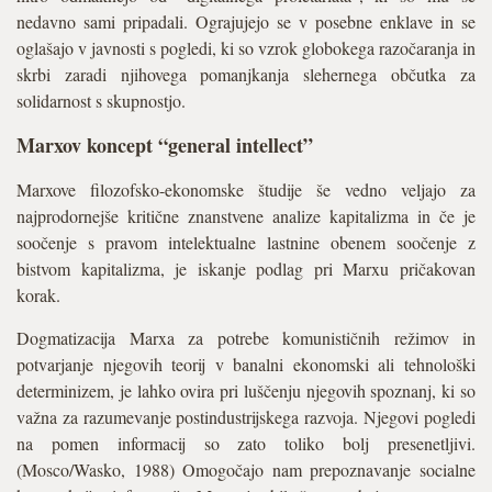
nedavno sami pripadali. Ograjujejo se v posebne enklave in se
oglašajo v javnosti s pogledi, ki so vzrok globokega razočaranja in
skrbi zaradi njihovega pomanjkanja slehernega občutka za
solidarnost s skupnostjo.
Marxov koncept “general intellect”
Marxove filozofsko-ekonomske študije še vedno veljajo za
najprodornejše kritične znanstvene analize kapitalizma in če je
soočenje s pravom intelektualne lastnine obenem soočenje z
bistvom kapitalizma, je iskanje podlag pri Marxu pričakovan
korak.
Dogmatizacija Marxa za potrebe komunističnih režimov in
potvarjanje njegovih teorij v banalni ekonomski ali tehnološki
determinizem, je lahko ovira pri luščenju njegovih spoznanj, ki so
važna za razumevanje postindustrijskega razvoja. Njegovi pogledi
na pomen informacij so zato toliko bolj presenetljivi.
(Mosco/Wasko, 1988) Omogočajo nam prepoznavanje socialne