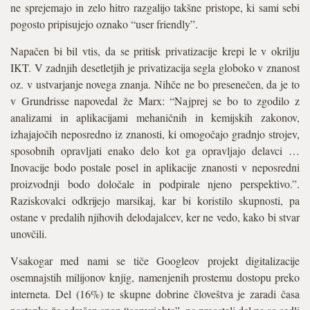
ne sprejemajo in zelo hitro razgalijo takšne pristope, ki sami sebi
pogosto pripisujejo oznako “user friendly”.
Napačen bi bil vtis, da se pritisk privatizacije krepi le v okrilju
IKT. V zadnjih desetletjih je privatizacija segla globoko v znanost
oz. v ustvarjanje novega znanja. Nihče ne bo presenečen, da je to
v Grundrisse napovedal že Marx: “Najprej se bo to zgodilo z
analizami in aplikacijami mehaničnih in kemijskih zakonov,
izhajajočih neposredno iz znanosti, ki omogočajo gradnjo strojev,
sposobnih opravljati enako delo kot ga opravljajo delavci …
Inovacije bodo postale posel in aplikacije znanosti v neposredni
proizvodnji bodo določale in podpirale njeno perspektivo.”.
Raziskovalci odkrijejo marsikaj, kar bi koristilo skupnosti, pa
ostane v predalih njihovih delodajalcev, ker ne vedo, kako bi stvar
unovčili.
Vsakogar med nami se tiče Googleov projekt digitalizacije
osemnajstih milijonov knjig, namenjenih prostemu dostopu preko
interneta. Del (16%) te skupne dobrine človeštva je zaradi časa