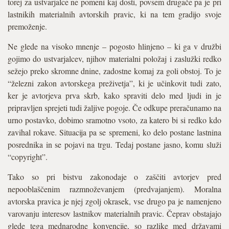
torej za ustvarjalce ne pomeni kaj dosti, povsem drugače pa je pri
lastnikih materialnih avtorskih pravic, ki na tem gradijo svoje
premoženje.
Ne glede na visoko mnenje – pogosto hlinjeno – ki ga v družbi
gojimo do ustvarjalcev, njihov materialni položaj i zaslužki redko
sežejo preko skromne dnine, zadostne komaj za goli obstoj. To je
“železni zakon avtorskega preživetja”, ki je učinkovit tudi zato,
ker je avtorjeva prva skrb, kako spraviti delo med ljudi in je
pripravljen sprejeti tudi žaljive pogoje. Če odkupe preračunamo na
urno postavko, dobimo sramotno vsoto, za katero bi si redko kdo
zavihal rokave. Situacija pa se spremeni, ko delo postane lastnina
posrednika in se pojavi na trgu. Tedaj postane jasno, komu služi
“copyright”.
Tako so pri bistvu zakonodaje o zaščiti avtorjev pred
nepooblaščenim razmnoževanjem (predvajanjem). Moralna
avtorska pravica je njej zgolj okrasek, vse drugo pa je namenjeno
varovanju interesov lastnikov materialnih pravic. Čeprav obstajajo
glede tega mednarodne konvencije, so razlike med državami