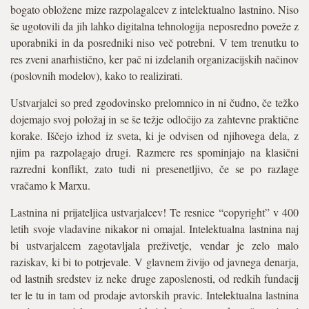
bogato obložene mize razpolagalcev z intelektualno lastnino. Niso
še ugotovili da jih lahko digitalna tehnologija neposredno poveže z
uporabniki in da posredniki niso več potrebni. V tem trenutku to
res zveni anarhistično, ker pač ni izdelanih organizacijskih načinov
(poslovnih modelov), kako to realizirati.
Ustvarjalci so pred zgodovinsko prelomnico in ni čudno, če težko
dojemajo svoj položaj in se še težje odločijo za zahtevne praktične
korake. Iščejo izhod iz sveta, ki je odvisen od njihovega dela, z
njim pa razpolagajo drugi. Razmere res spominjajo na klasični
razredni konflikt, zato tudi ni presenetljivo, če se po razlage
vračamo k Marxu.
Lastnina ni prijateljica ustvarjalcev! Te resnice “copyright” v 400
letih svoje vladavine nikakor ni omajal. Intelektualna lastnina naj
bi ustvarjalcem zagotavljala preživetje, vendar je zelo malo
raziskav, ki bi to potrjevale. V glavnem živijo od javnega denarja,
od lastnih sredstev iz neke druge zaposlenosti, od redkih fundacij
ter le tu in tam od prodaje avtorskih pravic. Intelektualna lastnina