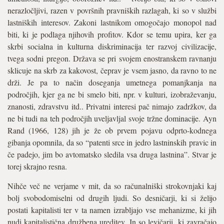
nerazločljivi, razen v površnih pravniških razlagah, ki so v službi
lastniških interesov. Zakoni lastnikom omogočajo monopol nad
biti, ki je podlaga njihovih profitov. Kdor se temu upira, ker ga
skrbi socialna in kulturna diskriminacija ter razvoj civilizacije,
tvega sodni pregon. Država se pri svojem enostranskem ravnanju
sklicuje na skrb za kakovost, čeprav je vsem jasno, da ravno to ne
drži. Je pa to način doseganja umetnega pomanjkanja na
področjih, kjer ga ne bi smelo biti, npr. v kulturi, izobraževanju,
znanosti, zdravstvu itd.. Privatni interesi pač nimajo zadržkov, da
ne bi tudi na teh področjih uveljavljal svoje tržne dominacije. Ayn
Rand (1966, 128) jih je že ob prvem pojavu odprto-kodnega
gibanja opomnila, da so “patenti srce in jedro lastninskih pravic in
če padejo, jim bo avtomatsko sledila vsa druga lastnina”. Stvar je
torej skrajno resna.
Nihče več ne verjame v mit, da so računalniški strokovnjaki kaj
bolj svobodomiselni od drugih ljudi. So desničarji, ki si želijo
postati kapitalisti ter v ta namen izrabljajo vse mehanizme, ki jih
nudi kapitalistična družbena ureditev. In so levičarji, ki zavračajo