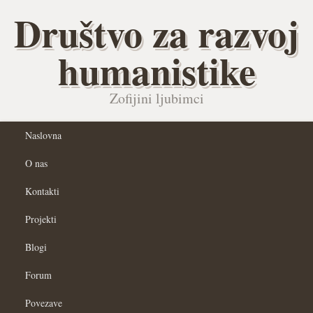
Društvo za razvoj
humanistike
Zofijini ljubimci
Naslovna
O nas
Kontakti
Projekti
Blogi
Forum
Povezave