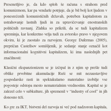
Presenetljivo je, da kdo sploh še računa s strahom pred
komunizmom, kar pa vendarle potrjuje, da je bil bolj kot ljudem v
ponesrečenih komunističnih državah, potreben kapitalistom za
ustrahovanje lastnih ljudi in za upravičevanje enostranskih
političnih ravnanj. Zlahka so prikrili, da se tudi kapitalizem
spreminja, kar konkretno velja tudi za avtorsko pravo v njegovem
okviru, ki je zaostalo za razvojem. George Dafermas (2005),
prepričan Castellsov somišljenik, je sedanje stanje označil kot
informacionalni kognitivni kapitalizem, ki ima naslednjih pet
značilnosti:
Klasični ekspanzionizem se je izčrpal in z njim sp prešle tudi
oblike prvobitne akumulacije Ruši se mit nezaustavljive
gospodarske rasti in spektakularno materialno izobilje vse
pogosteje odstopa mesto nematerialnim vrednostim. Kapital se je
zalezel celo v subkulture, jih spremenil v “industry of cool” in jih
donosno trži.
Ko gre za IKT, bistveni del razvoja ni več pod nadzorom kapitala,