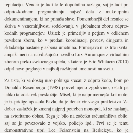
reputacijo. Vendar je tudi to le dopolnilna razlaga, saj je tudi pri
odprto-kodnem programiranju največ dela z mukotrpnim
dokumentiranjem, ki ne prinaša slave. Pomembnejši del resnice se
skriva v vznemirljivosti sodelovanja v globalnem zboru odprto-
kodnih programerjev. Užitek je primerljiv s petjem v odličnem
pevskem zboru, ko v predani koordinaciji pevcev, dirigenta in
skladatelja nastane glasbena umetnina. Primerjava ni iz trte izvita,
ampak meri na navdušujočo izvedbo Lux Aurumque z virtualnim
zborom preko svetovnega spleta, s katero je Eric Whitacre (2010)
odprl novo poglavje v najbolj razširjeni umetnosti na svetu.
Za tiste, ki se doslej niso pobližje srečali z odprto kodo, bom po
Donaldu Rosenbergu (1998) povzel njeno zgodovino, ostali pa
lahko ta odstavek preskočijo. Misel, ki je najprimernejša kot moto,
je iz pridige apostola Pavla, da je denar vir vsega prekletstva. Za
dober zaslužek je zmeraj najprej potreben monopol, ki se naslanja
na avtoritarno oblast. Tega je bilo na začetku računalništva obilo,
saj se je povezovalo z vojsko, policijo ipd.. Prvi se je temu
demonstrativno uprl Lee Felsenstein na Berkeleyu, ko je