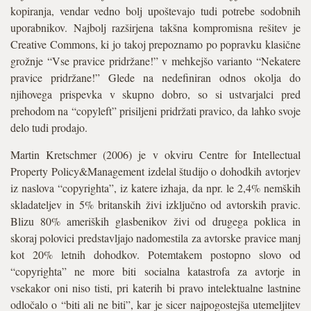
kopiranja, vendar vedno bolj upoštevajo tudi potrebe sodobnih
uporabnikov. Najbolj razširjena takšna kompromisna rešitev je
Creative Commons, ki jo takoj prepoznamo po popravku klasične
grožnje “Vse pravice pridržane!” v mehkejšo varianto “Nekatere
pravice pridržane!” Glede na nedefiniran odnos okolja do
njihovega prispevka v skupno dobro, so si ustvarjalci pred
prehodom na “copyleft” prisiljeni pridržati pravico, da lahko svoje
delo tudi prodajo.
Martin Kretschmer (2006) je v okviru Centre for Intellectual
Property Policy&Management izdelal študijo o dohodkih avtorjev
iz naslova “copyrighta”, iz katere izhaja, da npr. le 2,4% nemških
skladateljev in 5% britanskih živi izključno od avtorskih pravic.
Blizu 80% ameriških glasbenikov živi od drugega poklica in
skoraj polovici predstavljajo nadomestila za avtorske pravice manj
kot 20% letnih dohodkov. Potemtakem postopno slovo od
“copyrighta” ne more biti socialna katastrofa za avtorje in
vsekakor oni niso tisti, pri katerih bi pravo intelektualne lastnine
odločalo o “biti ali ne biti”, kar je sicer najpogostejša utemeljitev