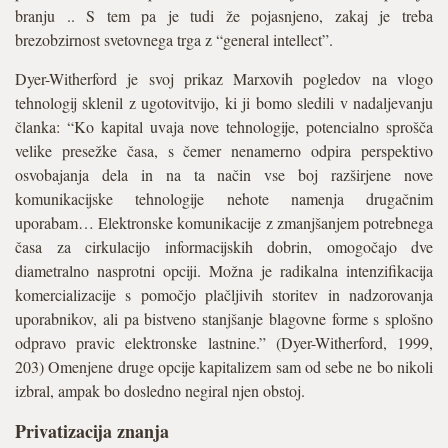
branju .. S tem pa je tudi že pojasnjeno, zakaj je treba
brezobzirnost svetovnega trga z “general intellect”.
Dyer-Witherford je svoj prikaz Marxovih pogledov na vlogo
tehnologij sklenil z ugotovitvijo, ki ji bomo sledili v nadaljevanju
članka: “Ko kapital uvaja nove tehnologije, potencialno sprošča
velike presežke časa, s čemer nenamerno odpira perspektivo
osvobajanja dela in na ta način vse boj razširjene nove
komunikacijske tehnologije nehote namenja drugačnim
uporabam… Elektronske komunikacije z zmanjšanjem potrebnega
časa za cirkulacijo informacijskih dobrin, omogočajo dve
diametralno nasprotni opciji. Možna je radikalna intenzifikacija
komercializacije s pomočjo plačljivih storitev in nadzorovanja
uporabnikov, ali pa bistveno stanjšanje blagovne forme s splošno
odpravo pravic elektronske lastnine.” (Dyer-Witherford, 1999,
203) Omenjene druge opcije kapitalizem sam od sebe ne bo nikoli
izbral, ampak bo dosledno negiral njen obstoj.
Privatizacija znanja