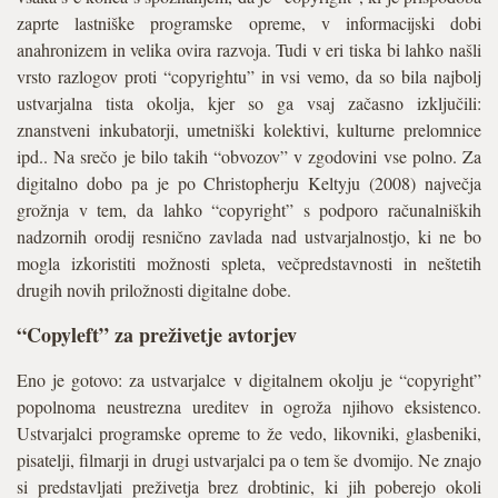
zaprte lastniške programske opreme, v informacijski dobi
anahronizem in velika ovira razvoja. Tudi v eri tiska bi lahko našli
vrsto razlogov proti “copyrightu” in vsi vemo, da so bila najbolj
ustvarjalna tista okolja, kjer so ga vsaj začasno izključili:
znanstveni inkubatorji, umetniški kolektivi, kulturne prelomnice
ipd.. Na srečo je bilo takih “obvozov” v zgodovini vse polno. Za
digitalno dobo pa je po Christopherju Keltyju (2008) največja
grožnja v tem, da lahko “copyright” s podporo računalniških
nadzornih orodij resnično zavlada nad ustvarjalnostjo, ki ne bo
mogla izkoristiti možnosti spleta, večpredstavnosti in neštetih
drugih novih priložnosti digitalne dobe.
“Copyleft” za preživetje avtorjev
Eno je gotovo: za ustvarjalce v digitalnem okolju je “copyright”
popolnoma neustrezna ureditev in ogroža njihovo eksistenco.
Ustvarjalci programske opreme to že vedo, likovniki, glasbeniki,
pisatelji, filmarji in drugi ustvarjalci pa o tem še dvomijo. Ne znajo
si predstavljati preživetja brez drobtinic, ki jih poberejo okoli