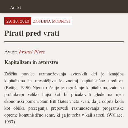
Arhivi
ZOFIJINA MODROST
29. 10. 2010
Pirati pred vrati
Avtor:
Franci Pivec
Kapitalizem in avtorstvo
Zaščita pravice razmnoževanja avtorskih del je iznajdba
kapitalizma in uresničljiva le znotraj kapitalistične ureditve.
(Bettig, 1996) Njeno rušenje je ogrožanje kapitalizma, zato so
protiukrepi veliko hujši kot bi pričakovali glede na njen
ekonomski pomen. Sam Bill Gates vneto svari, da je odprta koda
kot oblika preseganja prepovedi razmnoževanja programske
opreme komunistično seme, ki ga je treba v kali zatreti. (Wallace,
1997)