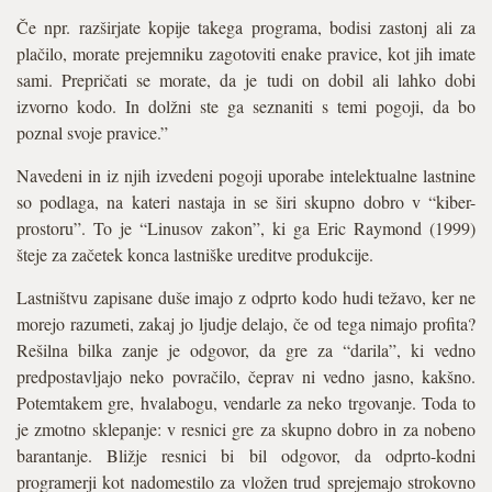
Če npr. razširjate kopije takega programa, bodisi zastonj ali za
plačilo, morate prejemniku zagotoviti enake pravice, kot jih imate
sami. Prepričati se morate, da je tudi on dobil ali lahko dobi
izvorno kodo. In dolžni ste ga seznaniti s temi pogoji, da bo
poznal svoje pravice.”
Navedeni in iz njih izvedeni pogoji uporabe intelektualne lastnine
so podlaga, na kateri nastaja in se širi skupno dobro v “kiber-
prostoru”. To je “Linusov zakon”, ki ga Eric Raymond (1999)
šteje za začetek konca lastniške ureditve produkcije.
Lastništvu zapisane duše imajo z odprto kodo hudi težavo, ker ne
morejo razumeti, zakaj jo ljudje delajo, če od tega nimajo profita?
Rešilna bilka zanje je odgovor, da gre za “darila”, ki vedno
predpostavljajo neko povračilo, čeprav ni vedno jasno, kakšno.
Potemtakem gre, hvalabogu, vendarle za neko trgovanje. Toda to
je zmotno sklepanje: v resnici gre za skupno dobro in za nobeno
barantanje. Bližje resnici bi bil odgovor, da odprto-kodni
programerji kot nadomestilo za vložen trud sprejemajo strokovno