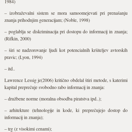
1984)
– izobraževalni sistem se mora samoomejevati pri prenašanju
znanja prihodnjim generacijam; (Noble, 1998)
– poglablja se diskriminacija pri dostopu do informacij in znanja;
(Rifkin, 2000)
– širi se nadzorovanje ljudi kot potencialnih kršiteljev avtorskih
pravic; (Lyon, 1994)
– itd..
Lawrence Lessig je(2006) kritično obdelal štiri metode, s katerimi
kapital preprečuje svobodno rabo informacij in znanja:
– družbene norme (moralna obsodba piratstva ipd..);
– arhitekture (tehnologije in kode, ki preprečujejo dostop do
informacij in znanja);
– trg (z visokimi cenami);