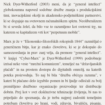
Nick Dyer-Witherford (2003) meni, da je “general intellect”
globokoumna napoved sodobne družbe znanja s produkcijskimi
timi, inovacijskimi okolji in akademsko-podjetniškimi partnerstvi,
ki se dogajajo na svetovnem računalniškem spletu. Neoliberalizem
bi si seveda želel, da bilo vse to razumljeno kot svetovni trg, na
katerem se kapitalizem vrti kot “perpetuum mobile”.
Marx je že v “Ekonomko-filozofskih rokopisih 1844” razmišljal o
generičnem bitju, kar je enako človeštvu, ki se je dokopalo do
samozavedanja in prav zanj velja, da premore “general intellect”.
V knjigi “Cyber-Marx” je Dyer-Witherford (1999) podrobneje
izrisal neke vrste “mrežni komunizem”, temelječ na “državljanskih
plačah” in na prostem dostopu do digitalnih omrežij, na katerih
poteka proizvodnja. To naj bi bila “družba občega razuma”, v
kateri bi plačano delo izgubilo pomen in bi ljudje odločali za bolj
premišljeno družbeno organizacijo proizvodnje ter distribucije
dobrin. Prej kot v svet ekskluzivne tehnizacije življenja, bi nas to
pripeljalo do spoznanja, da je treba najprej zadostiti temeljnim
potrebam človeštva po hrani, vodi, zdravju, bivališču, pisanju,