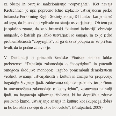
za obstoj in ostrejše sankcioniranje “copyrighta”. Kot navaja
Kretschmer, je npr. poprečno letno izplačilo ustvarjalcem preko
britanske Performing Right Society komaj 84 funtov, kar je daleč
od tega, da bi usodno vplivalo na stanje ustvarjalnosti. Ob tem pa
je splošno znano, da se v britanski “kulturni industriji” obračajo
milijarde, o katerih pa lahko ustvarjalci le sanjajo. In to je jedro
problematičnosti “copyrighta”, ki ga država podpira in se pri tem
hvali, da to počne za avtorje.
V Deklaraciji o principih švedske Piratske stranke lahko
preberemo: “Današnja zakonodaja o “copyrightu” in patentih
omogoča škodljive monopole, izgubo pomembnih demokratični
vrednot, oviranje ustvarjalnosti v kulturi in znanju ter preprečuje
bogatejše življenje ljudi. zahtevamo odpravo patentov ter pošteno
in uravnoteženo zakonodajo o “copyrightu”, zasnovano na volji
ljudi, na bogatenju njihovega življenja, ki bo dopuščala zdravo
poslovno klimo, ustvarjanje znanja in kulture kot skupnega dobra
in bo koristila razvoju družbe kot celote”. (Piratpartiet, 2008)