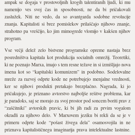
ampak se dogaja v prostovoljnih krogih talentiranih ljudi, ki mu
namenijo ves svoj čas in sposobnosti, ne da bi pričakovali
zaslužek. Niti ne vedo, da so avantgarda sodobne revolucije
znanja. Kapitalisti si brez pomislekov prilaščajo njihovo znanje,
strahotno pa vreščijo, ko jim mimogrede vlomijo v kakšen njihov
program.
Vse večji delež zelo bistvene programske opreme nastaja brez
posredništva kapitala kot produkcija socialnih omrežij. Teoretiki,
ki ne poznajo Marxa, imajo s tem resne težave in si izmišljajo nova
imena kot so “kapitalski komunizem” in podobno. Sodelovalne
mreže za razvoj odprte kode ne potrebujejo menjalne vrednosti,
ker se njihovi produkti pretakajo brezplačno. Nagrada, ki jo
pričakujejo, je priznano avtorstvo najboljše rešitve problema, kar
je paradoks, saj se morajo za svoj prostor pod soncem boriti prav z
“zaščitniki” avtorskih pravic, ki bi jih radi za prvim vogalom
okradli za njihovo delo. V Marxovem jeziku bi rekli da se je v
primeru odprte kode “pošast živega dela” osamosvojila in ne
priznava kapitalističnega imaginarija prava intelektualne lastnine.