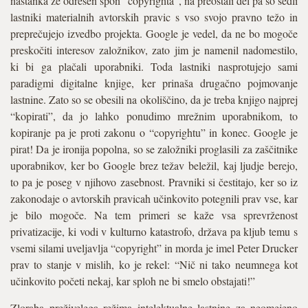
nastanka že odrešen spon “copyrighta”, na preostali del pa so sedli
lastniki materialnih avtorskih pravic s vso svojo pravno težo in
preprečujejo izvedbo projekta. Google je vedel, da ne bo mogoče
preskočiti interesov založnikov, zato jim je namenil nadomestilo,
ki bi ga plačali uporabniki. Toda lastniki nasprotujejo sami
paradigmi digitalne knjige, ker prinaša drugačno pojmovanje
lastnine. Zato so se obesili na okoliščino, da je treba knjigo najprej
“kopirati”, da jo lahko ponudimo mrežnim uporabnikom, to
kopiranje pa je proti zakonu o “copyrightu” in konec. Google je
pirat! Da je ironija popolna, so se založniki proglasili za zaščitnike
uporabnikov, ker bo Google brez težav beležil, kaj ljudje berejo,
to pa je poseg v njihovo zasebnost. Pravniki si čestitajo, ker so iz
zakonodaje o avtorskih pravicah učinkovito potegnili prav vse, kar
je bilo mogoče. Na tem primeri se kaže vsa sprevrženost
privatizacije, ki vodi v kulturno katastrofo, država pa kljub temu s
vsemi silami uveljavlja “copyright” in morda je imel Peter Drucker
prav to stanje v mislih, ko je rekel: “Nič ni tako neumnega kot
učinkovito početi nekaj, kar sploh ne bi smelo obstajati!”
Zloraba preživelega režima intelektualne lastnine za neomejeno