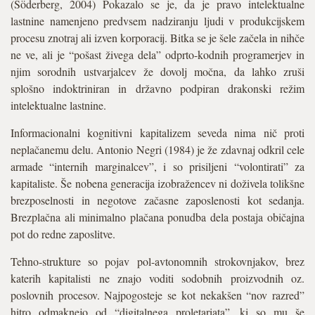
(Söderberg, 2004) Pokazalo se je, da je pravo intelektualne
lastnine namenjeno predvsem nadziranju ljudi v produkcijskem
procesu znotraj ali izven korporacij. Bitka se je šele začela in nihče
ne ve, ali je “pošast živega dela” odprto-kodnih programerjev in
njim sorodnih ustvarjalcev že dovolj močna, da lahko zruši
splošno indoktriniran in državno podpiran drakonski režim
intelektualne lastnine.
Informacionalni kognitivni kapitalizem seveda nima nič proti
neplačanemu delu. Antonio Negri (1984) je že zdavnaj odkril cele
armade “internih marginalcev”, i so prisiljeni “volontirati” za
kapitaliste. Še nobena generacija izobražencev ni doživela tolikšne
brezposelnosti in negotove začasne zaposlenosti kot sedanja.
Brezplačna ali minimalno plačana ponudba dela postaja običajna
pot do redne zaposlitve.
Tehno-strukture so pojav pol-avtonomnih strokovnjakov, brez
katerih kapitalisti ne znajo voditi sodobnih proizvodnih oz.
poslovnih procesov. Najpogosteje se kot nekakšen “nov razred”
hitro odmaknejo od “digitalnega proletariata”, ki so mu še