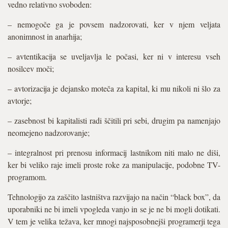
vedno relativno svoboden:
– nemogoče ga je povsem nadzorovati, ker v njem veljata
anonimnost in anarhija;
– avtentikacija se uveljavlja le počasi, ker ni v interesu vseh
nosilcev moči;
– avtorizacija je dejansko moteča za kapital, ki mu nikoli ni šlo za
avtorje;
– zasebnost bi kapitalisti radi ščitili pri sebi, drugim pa namenjajo
neomejeno nadzorovanje;
– integralnost pri prenosu informacij lastnikom niti malo ne diši,
ker bi veliko raje imeli proste roke za manipulacije, podobne TV-
programom.
Tehnologijo za zaščito lastništva razvijajo na način “black box”, da
uporabniki ne bi imeli vpogleda vanjo in se je ne bi mogli dotikati.
V tem je velika težava, ker mnogi najsposobnejši programerji tega