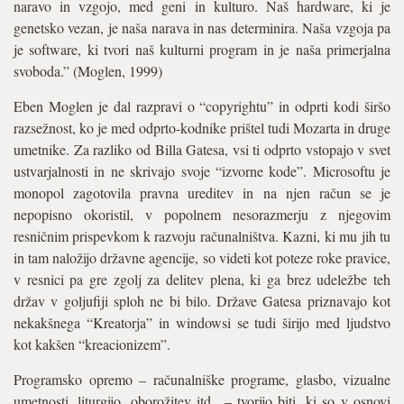
naravo in vzgojo, med geni in kulturo. Naš hardware, ki je
genetsko vezan, je naša narava in nas determinira. Naša vzgoja pa
je software, ki tvori naš kulturni program in je naša primerjalna
svoboda.” (Moglen, 1999)
Eben Moglen je dal razpravi o “copyrightu” in odprti kodi širšo
razsežnost, ko je med odprto-kodnike prištel tudi Mozarta in druge
umetnike. Za razliko od Billa Gatesa, vsi ti odprto vstopajo v svet
ustvarjalnosti in ne skrivajo svoje “izvorne kode”. Microsoftu je
monopol zagotovila pravna ureditev in na njen račun se je
nepopisno okoristil, v popolnem nesorazmerju z njegovim
resničnim prispevkom k razvoju računalništva. Kazni, ki mu jih tu
in tam naložijo državne agencije, so videti kot poteze roke pravice,
v resnici pa gre zgolj za delitev plena, ki ga brez udeležbe teh
držav v goljufiji sploh ne bi bilo. Države Gatesa priznavajo kot
nekakšnega “Kreatorja” in windowsi se tudi širijo med ljudstvo
kot kakšen “kreacionizem”.
Programsko opremo – računalniške programe, glasbo, vizualne
umetnosti, liturgijo, oborožitev itd.. – tvorijo biti, ki so v osnovi