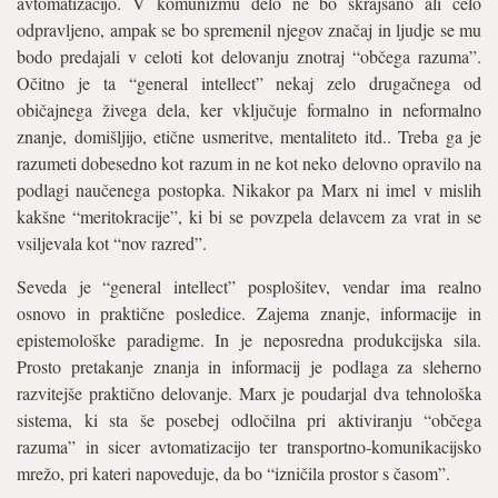
avtomatizacijo. V komunizmu delo ne bo skrajšano ali celo
odpravljeno, ampak se bo spremenil njegov značaj in ljudje se mu
bodo predajali v celoti kot delovanju znotraj “občega razuma”.
Očitno je ta “general intellect” nekaj zelo drugačnega od
običajnega živega dela, ker vključuje formalno in neformalno
znanje, domišljijo, etične usmeritve, mentaliteto itd.. Treba ga je
razumeti dobesedno kot razum in ne kot neko delovno opravilo na
podlagi naučenega postopka. Nikakor pa Marx ni imel v mislih
kakšne “meritokracije”, ki bi se povzpela delavcem za vrat in se
vsiljevala kot “nov razred”.
Seveda je “general intellect” posplošitev, vendar ima realno
osnovo in praktične posledice. Zajema znanje, informacije in
epistemološke paradigme. In je neposredna produkcijska sila.
Prosto pretakanje znanja in informacij je podlaga za sleherno
razvitejše praktično delovanje. Marx je poudarjal dva tehnološka
sistema, ki sta še posebej odločilna pri aktiviranju “občega
razuma” in sicer avtomatizacijo ter transportno-komunikacijsko
mrežo, pri kateri napoveduje, da bo “izničila prostor s časom”.