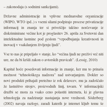
– zakonodaja (s sodnimi sankcijami).
Državne administracije in vplivne mednarodne organizacije
(WIPO, WTO ipd..) s vsemi silami podpirajo procese privatizacije
informacij in znanja ter si privoščijo takšno norčevanje iz
diskriminirane večine kot je proglasitev 26. aprila za Svetovni dan
intelektualne lastnine pod geslom “vzpodbujanja kreativnosti in
inovacij v vsakdanjem življenju ljudi”.
Vse to nas je pripeljalo v stanje, ko “večina ljudi ne preživi več niti
ure, ne da bi kršili zakon o avtorskih pravicah”. (Lessig, 2010)
Kapital hoče posedovati informacije in znanje, ker mu to prinaša
možnost “tehnološkega nadzora” nad ustvarjanjem. Dokler so
novi produkti prihajali pretežno iz rok delavcev, mu ja zadoščalo
že lastništvo strojev, proizvodnih linij, tovarn. V informacijski
družbi se mora za vsako ceno polastiti interneta, ki je glavna
tehnologija za nadziranje nastajanja nove vrednosti. Söderberg
(2002) navaja razloge, zaradi katerih je internet kljub temu še