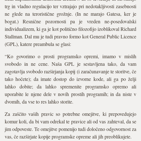
trg in vladno regulacijo ter vztrajajo pri nedotakljivosti zasebnosti
ne glede na teroristične grožnje. (In ne marajo Gatesa, ker je
bogat.) Resnične pozornosti pa je vreden ne-posedovalski
individualizem, ki ga je kot politično filozofijo izoblikoval Richard
Stallman. Dal mu je tudi pravno formo kot General Public Licence
(GPL), katere preambula se glasi:
“Ko govorimo o prosti programsko opremi, imamo v mislih
svobodo in ne cene. Naša GPL je sestavljena tako, da vam
zagotavlja svobodo razširjanja kopij (i zaračunavanje te storitve, če
tako hočete); da imate dostop do izvorne kode, ali ga po želji
lahko dobite; da lahko spremenite programsko opremo ali
uporabite le njene dele v novih prostih programih; in da niste v
dvomih, da vse to res lahko storite.
Za zaščito vaših pravic so potrebne omejitve, ki prepovedujejo
komur koli, da bi vam odrekal te pravice ali od vas zahteval, da se
jim odpoveste. Te omejitve pomenijo tudi določeno odgovornost za
vas, če razširjate kopije programske opreme ali jih preoblikujete.