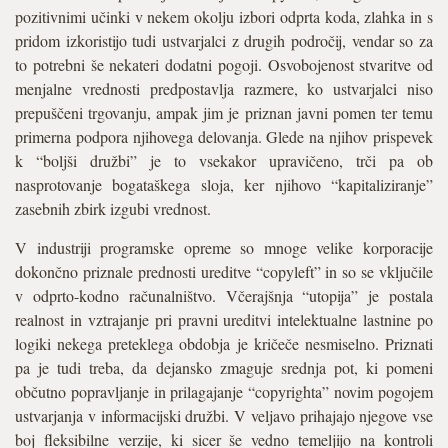
pozitivnimi učinki v nekem okolju izbori odprta koda, zlahka in s
pridom izkoristijo tudi ustvarjalci z drugih področij, vendar so za
to potrebni še nekateri dodatni pogoji. Osvobojenost stvaritve od
menjalne vrednosti predpostavlja razmere, ko ustvarjalci niso
prepuščeni trgovanju, ampak jim je priznan javni pomen ter temu
primerna podpora njihovega delovanja. Glede na njihov prispevek
k “boljši družbi” je to vsekakor upravičeno, trči pa ob
nasprotovanje bogataškega sloja, ker njihovo “kapitaliziranje”
zasebnih zbirk izgubi vrednost.
V industriji programske opreme so mnoge velike korporacije
dokončno priznale prednosti ureditve “copyleft” in so se vključile
v odprto-kodno računalništvo. Včerajšnja “utopija” je postala
realnost in vztrajanje pri pravni ureditvi intelektualne lastnine po
logiki nekega preteklega obdobja je kričeče nesmiselno. Priznati
pa je tudi treba, da dejansko zmaguje srednja pot, ki pomeni
občutno popravljanje in prilagajanje “copyrighta” novim pogojem
ustvarjanja v informacijski družbi. V veljavo prihajajo njegove vse
boj fleksibilne verzije, ki sicer še vedno temeljijo na kontroli