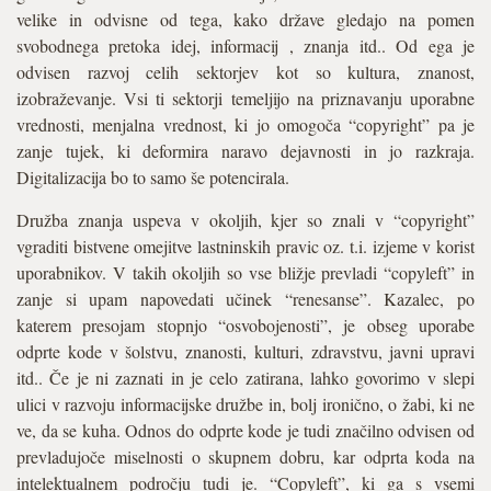
velike in odvisne od tega, kako države gledajo na pomen
svobodnega pretoka idej, informacij , znanja itd.. Od ega je
odvisen razvoj celih sektorjev kot so kultura, znanost,
izobraževanje. Vsi ti sektorji temeljijo na priznavanju uporabne
vrednosti, menjalna vrednost, ki jo omogoča “copyright” pa je
zanje tujek, ki deformira naravo dejavnosti in jo razkraja.
Digitalizacija bo to samo še potencirala.
Družba znanja uspeva v okoljih, kjer so znali v “copyright”
vgraditi bistvene omejitve lastninskih pravic oz. t.i. izjeme v korist
uporabnikov. V takih okoljih so vse bližje prevladi “copyleft” in
zanje si upam napovedati učinek “renesanse”. Kazalec, po
katerem presojam stopnjo “osvobojenosti”, je obseg uporabe
odprte kode v šolstvu, znanosti, kulturi, zdravstvu, javni upravi
itd.. Če je ni zaznati in je celo zatirana, lahko govorimo v slepi
ulici v razvoju informacijske družbe in, bolj ironično, o žabi, ki ne
ve, da se kuha. Odnos do odprte kode je tudi značilno odvisen od
prevladujoče miselnosti o skupnem dobru, kar odprta koda na
intelektualnem področju tudi je. “Copyleft”, ki ga s vsemi