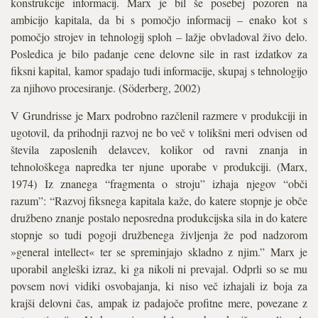
konstrukcije informacij. Marx je bil še posebej pozoren na
ambicijo kapitala, da bi s pomočjo informacij – enako kot s
pomočjo strojev in tehnologij sploh – lažje obvladoval živo delo.
Posledica je bilo padanje cene delovne sile in rast izdatkov za
fiksni kapital, kamor spadajo tudi informacije, skupaj s tehnologijo
za njihovo procesiranje. (Söderberg, 2002)
V Grundrisse je Marx podrobno razčlenil razmere v produkciji in
ugotovil, da prihodnji razvoj ne bo več v tolikšni meri odvisen od
števila zaposlenih delavcev, kolikor od ravni znanja in
tehnološkega napredka ter njune uporabe v produkciji. (Marx,
1974) Iz znanega “fragmenta o stroju” izhaja njegov “obči
razum”: “Razvoj fiksnega kapitala kaže, do katere stopnje je obče
družbeno znanje postalo neposredna produkcijska sila in do katere
stopnje so tudi pogoji družbenega življenja že pod nadzorom
»general intellect« ter se spreminjajo skladno z njim.” Marx je
uporabil angleški izraz, ki ga nikoli ni prevajal. Odprli so se mu
povsem novi vidiki osvobajanja, ki niso več izhajali iz boja za
krajši delovni čas, ampak iz padajoče profitne mere, povezane z