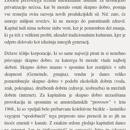
privatizacijo nečesa, kar bi moralo ostati skupno dobro, postaja
vse resnejša ovira razvoja novih produkcijskih sil. Nič zato, če
umrejo milijoni revežev, ki ne morejo do patentiranih zdravil.
Kapital tudi nima nobene slabe vesti, ker je pomemben del znanja,
ki ga trži z velikimi profiti, ukradel tradicionalnim kulturam, kjer je
odprto delovalo kot izkušnja mnogih generacij.
Države ščitijo korporacije, ki so same največji pirati in si nenehno
prisvajajo skupno dobro, za katerega bi morale vlade najbolj
skrbeti. Skupno dobro imamo v spominu kot zemljišče v rabi
skupnosti (Gemeinde, gmajna), vendar je danes veliko
pomembnejše skupno dobro v podobi ekoloških dobrin (voda,
zrak, pokrajina), družbenih dobrin (zdravje, izobrazba) in mrežnih
dobrin (internet). Za kapitalista je skupno dobro nezaslišana
provokacija in spomnim se amsterdamskih “provosov” v letu
1968., ki so vpeljali belo prebarvane kolektivne bicikle – lastniško
vzgojeni “spodobneži” tega preprosto niso prenesli in so jih na
tisoče zmetali v kanale. Z enakim srdom gledajo kapitalisti danes
na internet, ker je “nikogaršnji” in omogoča hitro in (skoraj)