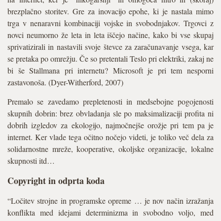
brezplačno storitev. Gre za inovacijo epohe, ki je nastala mimo
trga v nenaravni kombinaciji vojske in svobodnjakov. Trgovci z
novci neumorno že leta in leta iščejo načine, kako bi vse skupaj
sprivatizirali in nastavili svoje števce za zaračunavanje vsega, kar
se pretaka po omrežju. Če so pretentali Teslo pri elektriki, zakaj ne
bi še Stallmana pri internetu? Microsoft je pri tem nesporni
zastavonoša. (Dyer-Witherford, 2007)
Premalo se zavedamo prepletenosti in medsebojne pogojenosti
skupnih dobrin: brez obvladanja sle po maksimalizaciji profita ni
dobrih izgledov za ekologijo, najmočnejše orožje pri tem pa je
internet. Ker vlade tega očitno nočejo videti, je toliko več dela za
solidarnostne mreže, kooperative, okoljske organizacije, lokalne
skupnosti itd…
Copyright in odprta koda
“Ločitev strojne in programske opreme … je nov način izražanja
konflikta med idejami determinizma in svobodno voljo, med