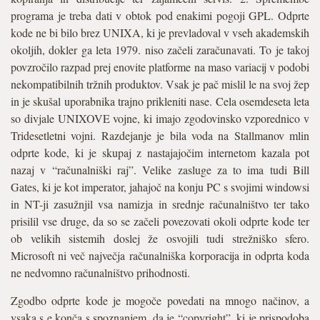
programa je treba dati v obtok pod enakimi pogoji GPL. Odprte
kode ne bi bilo brez UNIXA, ki je prevladoval v vseh akademskih
okoljih, dokler ga leta 1979. niso začeli zaračunavati. To je takoj
povzročilo razpad prej enovite platforme na maso variacij v podobi
nekompatibilnih tržnih produktov. Vsak je pač mislil le na svoj žep
in je skušal uporabnika trajno prikleniti nase. Cela osemdeseta leta
so divjale UNIXOVE vojne, ki imajo zgodovinsko vzporednico v
Tridesetletni vojni. Razdejanje je bila voda na Stallmanov mlin
odprte kode, ki je skupaj z nastajajočim internetom kazala pot
nazaj v “računalniški raj”. Velike zasluge za to ima tudi Bill
Gates, ki je kot imperator, jahajoč na konju PC s svojimi windowsi
in NT-ji zasužnjil vsa namizja in srednje računalništvo ter tako
prisilil vse druge, da so se začeli povezovati okoli odprte kode ter
ob velikih sistemih doslej že osvojili tudi strežniško sfero.
Microsoft ni več največja računalniška korporacija in odprta koda
ne nedvomno računalništvo prihodnosti.
Zgodbo odprte kode je mogoče povedati na mnogo načinov, a
vsaka s e konča s spoznanjem, da je “copyright”, ki je prispodoba