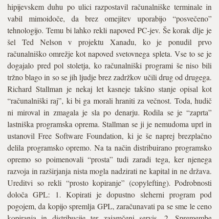
hipijevskem duhu po ulici razpostavil računalniške terminale in
vabil mimoidoče, da brez omejitev uporabijo “posvečeno”
tehnologijo. Temu bi lahko rekli napoved PC-jev. Še korak dlje je
šel Ted Nelson v projektu Xanadu, ko je ponudil prvo
računalniško omrežje kot napoved svetovnega spleta. Vse to se je
dogajalo pred pol stoletja, ko računalniški programi še niso bili
tržno blago in so se jih ljudje brez zadržkov učili drug od drugega.
Richard Stallman je nekaj let kasneje takšno stanje opisal kot
“računalniški raj”, ki bi ga morali hraniti za večnost. Toda, hudič
ni miroval in zmagala je sla po denarju. Rodila se je “zaprta”
lastniška programska oprema. Stallman se ji je nemudoma uprl in
ustanovil Free Software Foundation, ki je še naprej brezplačno
delila programsko opremo. Na ta način distribuirano programsko
opremo so poimenovali “prosta” tudi zaradi tega, ker njenega
razvoja in razširjanja nista mogla nadzirati ne kapital in ne država.
Ureditvi so rekli “prosto kopiranje” (copylefting). Podrobnosti
določa GPL: 1. Kopirati je dopustno sleherni program pod
pogojem, da kopijo spremlja GPL, zaračunavati pa se sme le ceno
kopiranja in distribucije ter zajamčeni servis. 2. Spremembe