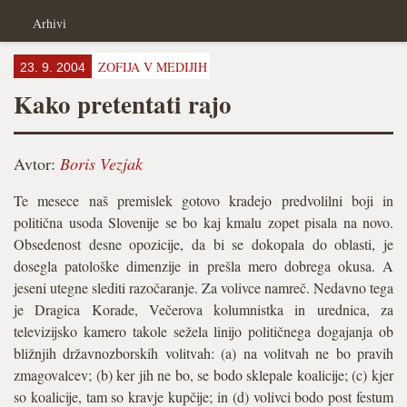
Arhivi
ZOFIJA V MEDIJIH
23. 9. 2004
Kako pretentati rajo
Avtor:
Boris Vezjak
Te mesece naš premislek gotovo kradejo predvolilni boji in
politična usoda Slovenije se bo kaj kmalu zopet pisala na novo.
Obsedenost desne opozicije, da bi se dokopala do oblasti, je
dosegla patološke dimenzije in prešla mero dobrega okusa. A
jeseni utegne slediti razočaranje. Za volivce namreč. Nedavno tega
je Dragica Korade, Večerova kolumnistka in urednica, za
televizijsko kamero takole sežela linijo političnega dogajanja ob
bližnjih državnozborskih volitvah: (a) na volitvah ne bo pravih
zmagovalcev; (b) ker jih ne bo, se bodo sklepale koalicije; (c) kjer
so koalicije, tam so kravje kupčije; in (d) volivci bodo post festum