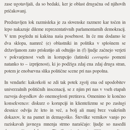
zase ugotavljali, da so bedaki, ker je oblast drugačna od njihovih
pričakovanj.
Predstavljen lok razmisleka je za slovenske razmere kar točen in
lepo nakazuje dileme reprezentativnih parlamentarnih demokracij.
V tem pogledu ni kakšna naša posebnost. In če mu dodamo še
dva sklopa, namreč (e) oblastniki in politika v splošnem se
državljanom zato priskutijo ali odtujijo in (f) ljudje začnejo verjeti
v pokvarjenost vseh in korupcijo (latinski
corruptio
pomeni
natanko to – izprijenost), ki jo podžiga zdaj ena zdaj druga stran,
potem je enobarvna slika politične scene pri nas popolna.
In vendarle: kakorkoli se zdi tak potek zgolj ena od upodobitev
univerzalnih političnih inscenacij, se z njim pri nas v vseh etapah
razvoja dogodkov do onemoglosti pretirava. Omenimo le končno
konsekvenco: diskurz o korupciji in klientelizmu se po zaslugi
desnice odvija že leto in več, a bolj ali manj brez vsakršnih
dokazov, le na pamet in demagoško. Številke vernikov vanjo po
raziskavah javnega mnenja strmo naraščajo: ljudje so nasedli