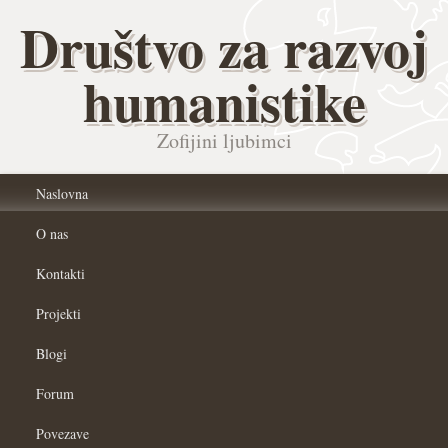
Društvo za razvoj
humanistike
Zofijini ljubimci
Naslovna
O nas
Kontakti
Projekti
Blogi
Forum
Povezave