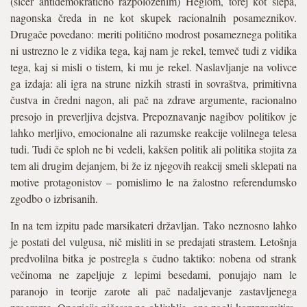
(sicer antidemokratično razpoloženim) Heglom, torej kot slepa,
nagonska čreda in ne kot skupek racionalnih posameznikov.
Drugače povedano: meriti politično modrost posameznega politika
ni ustrezno le z vidika tega, kaj nam je rekel, temveč tudi z vidika
tega, kaj si misli o tistem, ki mu je rekel. Naslavljanje na volivce
ga izdaja: ali igra na strune nizkih strasti in sovraštva, primitivna
čustva in čredni nagon, ali pač na zdrave argumente, racionalno
presojo in preverljiva dejstva. Prepoznavanje nagibov politikov je
lahko merljivo, emocionalne ali razumske reakcije volilnega telesa
tudi. Tudi če sploh ne bi vedeli, kakšen politik ali politika stojita za
tem ali drugim dejanjem, bi že iz njegovih reakcij smeli sklepati na
motive protagonistov – pomislimo le na žalostno referendumsko
zgodbo o izbrisanih.
In na tem izpitu pade marsikateri državljan. Tako neznosno lahko
je postati del vulgusa, nič misliti in se predajati strastem. Letošnja
predvolilna bitka je postregla s čudno taktiko: nobena od strank
večinoma ne zapeljuje z lepimi besedami, ponujajo nam le
paranojo in teorije zarote ali pač nadaljevanje zastavljenega