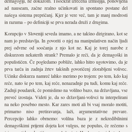
demagogiji, ne dokazom. Tisočkrat izrečena izmišljija, ponovljena
ad nauseam, začne realno učinkovati in spontano postane del
našega sistema prepričanj. Kjer je vere več, tam je manj modrosti
in razuma – po definiciji se prva nerada druži z drugima.
Korupcijo v Sloveniji seveda imamo, a ne takšno dirigirano, kot se
nam jo predstavlja. In govoriti o njej na manipulativen način ljudi
prej odvrne od soočanja z njo kot ne. Kaj je torej narobe z
diskurzom nekaterih strank? Premalo je reči, da je demagoški in
populističen. Če pogledamo pobliže, lahko hitro ugotovimo, da je
prva tarča in zadnja žrtev takšnih govoričenj zlorabljeni volivec.
Učinke diskurza namreč lahko merimo po trojem: po tem, kdo kaj
reče, nato še po tem, kaj reče, nenazadnje pa tudi, komu kaj reče.
Zadnji poudarek, če pomislimo na volilno bazo, na državljana, vse
preveč izostaja. Videti je, da so državljani-volivci tu interpelirani
na neko posebno mesto. Kar zares moti ali bi vsaj moralo motiti,
primarno niso pretiravanja, laži, argumentativne prevare.
Percepcijo lahko obrnemo: volilna baza je z nekredibilnimi
demagoškimi prijemi dojeta kot vulgus, ne populus, če rečemo s