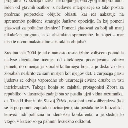
programa. Opozicija ničesar ne obljublja, ona zgolj kompromitira.
Eden od glavnih očitkov iz nedavne interpelacije so tako postale
predrzne polpretekle obljube oblasti, kar res nakazuje na
spremembo politične strategije Janševe opozicije. In kaj pomeni
glasovati za politično desnico? Pomeni glasovati za bolj ali manj
nikakršen program, le za abstraktne spremembe. In zopet – mar
niso te ravno maksimalno abstraktna obljuba?
Sredina leta 2004 je tako namesto resne izbire volivcem ponudila
nadvse degutantne menije, od direktnega pocenjevanja zdrave
pameti, do omenjanja zlorabe kulturnega boja, a je diskurz o teh
zlorabah neskrito že sam mišljen kot njegov del. Uzurpacija glasu
ljudstva se odvija vzporedno ob uzurpaciji civilne družbe in tisti
intelektualcev. Takega konja so zajahali protagonisti Zbora za
republiko, v ilustracijo zadnje sta se pustila ujeti vidna razumnika.
dr. Tine Hribar in dr. Slavoj Žižek, nesojeni »vulvoliberalec« (kot
se je po pomoti zapisalo novinarjem), sta postala ne le filozofska,
temveč tudi politična in ideološka konkurenta, a je slednji to
vlogo, v katero so ga pahnili, hvaležno odklonil.