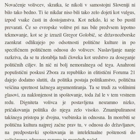
Novačenje volivcev, skratka, še nikoli v samostojni Sloveniji ni
bilo tako bedno. Ti še nikdar niso bili tako zelo dojeti kot vulgus,
izpod vsake časti in dostojanstva. Kot nekdo, ki se bo pustil
prevarati. Če so evropske volitve pri nas bile predvsem lepotno
tekmovanje, kot se je izrazil Gregor Golobič, se državnozborske
zaenkrat odlikujejo po odsotnosti politične kulture in po
specifičnem političnem odnosu do volivcev. Naslavljanje nanje
razkriva, da se tu zlorablja tudi človeka kot sredstvo za doseganje
političnih ciljev. In nič ni bolj nemoralnega od tega. Anahroni
populistični poskusi Zbora za republiko in elitistični Foruma 21
dajejo dodatno slutiti, da politika postaja politikanstvo, politična
veščina spretnost lažnega argumentiranja. Ta se trudi za volilnimi
glasovi, za naklonjenost in spoštovanje, toda žal le v tem vrstnem
redu. Digniteta volivca je postavljena nesramno nizko,
pričakovanja politika do njega zelo visoko. Zmanipuliranost
takšnega pristopa je dvojna, vsebinska in odnosna. In morebiti se
politična kultura najprej začne prav tu, v odnosu do državljanov,
na predpostavki spoštovanja in intelektualne poštenosti do
volivčevega zdravega razuma in moralnih načel.