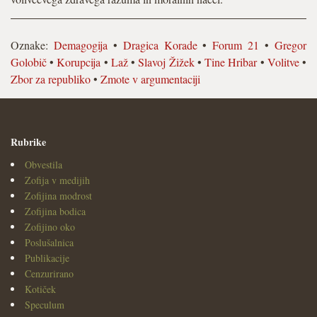
Oznake:
Demagogija
•
Dragica Korade
•
Forum 21
•
Gregor
Golobič
•
Korupcija
•
Laž
•
Slavoj Žižek
•
Tine Hribar
•
Volitve
•
Zbor za republiko
•
Zmote v argumentaciji
Rubrike
Obvestila
Zofija v medijih
Zofijina modrost
Zofijina bodica
Zofijino oko
Poslušalnica
Publikacije
Cenzurirano
Kotiček
Speculum