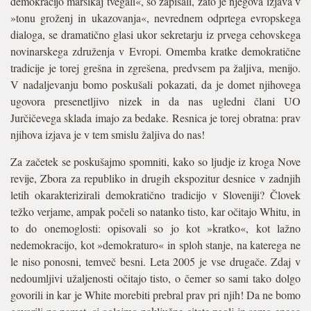
demokracijo marsikaj tvegali«, so zapisali, zato je njegova izjava v
»tonu groženj in ukazovanja«, nevrednem odprtega evropskega
dialoga, se dramatično glasi ukor sekretarju iz prvega cehovskega
novinarskega združenja v Evropi. Omemba kratke demokratične
tradicije je torej grešna in zgrešena, predvsem pa žaljiva, menijo.
V nadaljevanju bomo poskušali pokazati, da je domet njihovega
ugovora presenetljivo nizek in da nas ugledni člani UO
Jurčičevega sklada imajo za bedake. Resnica je torej obratna: prav
njihova izjava je v tem smislu žaljiva do nas!
Za začetek se poskušajmo spomniti, kako so ljudje iz kroga Nove
revije, Zbora za republiko in drugih ekspozitur desnice v zadnjih
letih okarakterizirali demokratično tradicijo v Sloveniji? Človek
težko verjame, ampak počeli so natanko tisto, kar očitajo Whitu, in
to do onemoglosti: opisovali so jo kot »kratko«, kot lažno
nedemokracijo, kot »demokraturo« in sploh stanje, na katerega ne
le niso ponosni, temveč besni. Leta 2005 je vse drugače. Zdaj v
nedoumljivi užaljenosti očitajo tisto, o čemer so sami tako dolgo
govorili in kar je White morebiti prebral prav pri njih! Da ne bomo