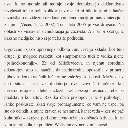
tiste, ki so morale ali morajo svojo demokracijo deklarativno
razglašati toliko bolj, kolikor je v resnici ni bilo in je ni,« Jančar
razmišlja o navidezno deklarativni demokraciji pri nas v intervjuju
z njim. (Večer, 2. 2. 2002) Toda leta 2005 je vse drugače. Na
oblasti so »naši« in demokracija je zaživela. Ali pa bi skoraj, le
kakšno medijsko hišo si je treba še podrediti.
Ogorčeno izjavo upravnega odbora Jurčičevega sklada, kot tudi
druge, je mogoče razložiti kot simptomalno tudi z vidika njene
»psihoekonomije«. Že od Miloševićeva in njemu sorodnih
diktatorjev smo se naučili, da mednarodna opozorila v primeru
njihovih demokratičnih kršitev ne zaležejo kaj dosti. Možnosti v
taki situaciji sta za diktatorja dve: zavračati očitke kot
neverodostojne ali hiteti razložiti svetu »svojo resnico«, sebe pa
predstaviti kot žrtev. Razlika obeh pristopov je le v psihologiji:
lahko poskušate iskati svoje protiargumente, če vam ne uspe, pa
ste ob očitkih iz tujine zraven še nesramni, kar seveda – ker ste pač
kulturniki – skrijete pod domnevno užaljen občutek krivice, ki se
vam je pripetila, in politični Weltschmerz nerazumljenosti.