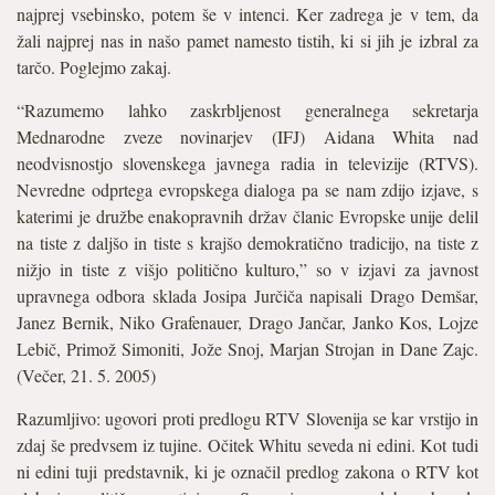
najprej vsebinsko, potem še v intenci. Ker zadrega je v tem, da
žali najprej nas in našo pamet namesto tistih, ki si jih je izbral za
tarčo. Poglejmo zakaj.
“Razumemo lahko zaskrbljenost generalnega sekretarja
Mednarodne zveze novinarjev (IFJ) Aidana Whita nad
neodvisnostjo slovenskega javnega radia in televizije (RTVS).
Nevredne odprtega evropskega dialoga pa se nam zdijo izjave, s
katerimi je družbe enakopravnih držav članic Evropske unije delil
na tiste z daljšo in tiste s krajšo demokratično tradicijo, na tiste z
nižjo in tiste z višjo politično kulturo,” so v izjavi za javnost
upravnega odbora sklada Josipa Jurčiča napisali Drago Demšar,
Janez Bernik, Niko Grafenauer, Drago Jančar, Janko Kos, Lojze
Lebič, Primož Simoniti, Jože Snoj, Marjan Strojan in Dane Zajc.
(Večer, 21. 5. 2005)
Razumljivo: ugovori proti predlogu RTV Slovenija se kar vrstijo in
zdaj še predvsem iz tujine. Očitek Whitu seveda ni edini. Kot tudi
ni edini tuji predstavnik, ki je označil predlog zakona o RTV kot