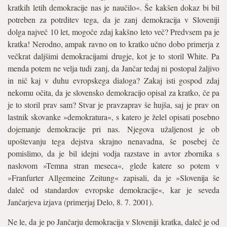
kratkih letih demokracije nas je naučilo«. Še kakšen dokaz bi bil
potreben za potrditev tega, da je zanj demokracija v Sloveniji
dolga največ 10 let, mogoče zdaj kakšno leto več? Predvsem pa je
kratka! Nerodno, ampak ravno on to kratko učno dobo primerja z
večkrat daljšimi demokracijami drugje, kot je to storil White. Pa
menda potem ne velja tudi zanj, da Jančar tedaj ni postopal žaljivo
in nič kaj v duhu evropskega dialoga? Zakaj isti gospod zdaj
nekomu očita, da je slovensko demokracijo opisal za kratko, če pa
je to storil prav sam? Stvar je pravzaprav še hujša, saj je prav on
lastnik skovanke »demokratura«, s katero je želel opisati posebno
dojemanje demokracije pri nas. Njegova užaljenost je ob
upoštevanju tega dejstva skrajno nenavadna, še posebej če
pomislimo, da je bil idejni vodja razstave in avtor zbornika s
naslovom »Temna stran meseca«, glede katere so potem v
»Franfurter Allgemeine Zeitung« zapisali, da je »Slovenija še
daleč od standardov evropske demokracije«, kar je seveda
Jančarjeva izjava (primerjaj Delo, 8. 7. 2001).
Ne le, da je po Jančarju demokracija v Sloveniji kratka, daleč je od