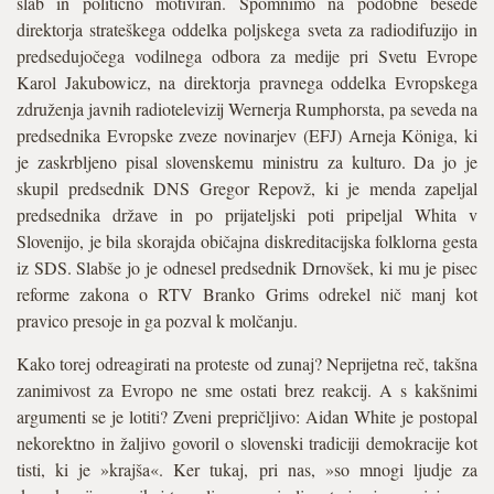
slab in politično motiviran. Spomnimo na podobne besede
direktorja strateškega oddelka poljskega sveta za radiodifuzijo in
predsedujočega vodilnega odbora za medije pri Svetu Evrope
Karol Jakubowicz, na direktorja pravnega oddelka Evropskega
združenja javnih radiotelevizij Wernerja Rumphorsta, pa seveda na
predsednika Evropske zveze novinarjev (EFJ) Arneja Königa, ki
je zaskrbljeno pisal slovenskemu ministru za kulturo. Da jo je
skupil predsednik DNS Gregor Repovž, ki je menda zapeljal
predsednika države in po prijateljski poti pripeljal Whita v
Slovenijo, je bila skorajda običajna diskreditacijska folklorna gesta
iz SDS. Slabše jo je odnesel predsednik Drnovšek, ki mu je pisec
reforme zakona o RTV Branko Grims odrekel nič manj kot
pravico presoje in ga pozval k molčanju.
Kako torej odreagirati na proteste od zunaj? Neprijetna reč, takšna
zanimivost za Evropo ne sme ostati brez reakcij. A s kakšnimi
argumenti se je lotiti? Zveni prepričljivo: Aidan White je postopal
nekorektno in žaljivo govoril o slovenski tradiciji demokracije kot
tisti, ki je »krajša«. Ker tukaj, pri nas, »so mnogi ljudje za