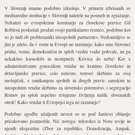
V Sloveniji imamo podobno izkušnjo. V primeru izbrisanih so
mednarodne institucije v Sloveniji naletele na posmeh in zgražanje.
Nekateri so evropskemu komisarju za človekove pravice Gil
Roblesu poskušali prodati svojo partikularno resnico, podobno kot
so jo tudi ob problematiki istospolnih partnerstev. Nedoumljivo se
jim je zdelo, da v svetu in Evropi ne razumejo, kako smo Slovenci
pridni, vestni, demokratični in sploh vredni vsake pohvale, ne pa
nekakšno ksenofobi in nestrpneži. Krivica do neba! Ker z
administrativnim genocidom vendar ne kratimo človekove in
državljanske pravice, celo ustavne, temveč skrbimo za svoj
mošnjiček, s zanikanjem spolnih in drugih pravic samskim in
istospolnim vendar skrbimo za slovensko potomstvo, s segregacijo
Romov pa sploh uspešno rešujemo življenja naših, slovenskih
otrok! Kako vendar ti Evropejci tega ne razumejo?
Podobne zgodbe užaljenih nevest so se pod Janševo oblastjo
pričakovano pomnožile. Nič novega: trdorokci iz Nove revije in
njenih ekspozitur (Zbor za republiko, Demokracija, Ampak,