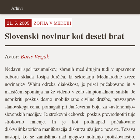
Arhivi
ZOFIJA V MEDIJIH
21. 5. 2005
Slovenski novinar kot deseti brat
Avtor:
Boris Vezjak
Nedavni apel razumnikov, zbranih med drugim tudi v upravnem
odboru sklada Josipa Jurčiča, ki sekretarju Mednarodne zveze
novinarjev Whitu odreka dialoškost, je prišel pričakovano in v
marsičem spominja na že videno v zelo simptomalnem smislu. Je
neprikriti poskus desno mobilizirane civilne družbe, pravzaprav
stanovskega ceha, pomagati pri Janševemu boju za »avtonomijo«
slovenskih medijev. Je strokovni cehovski poskus prevrednotiti tuje
strokovno mnenje. In je kot protinapad pričakovano
diskvalifikatorična manifestacija diskurza užaljene neveste. Težava
nastopi, ko se zamislimo nad njegovo notranjo protislovnostjo,