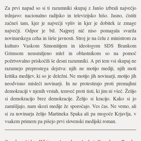
Za prvi napad so si ti razumniki skupaj z Janšo izbrali največjo
trdnjavo: nacionalno radijsko in televizijsko hišo. Jasno, čistiti
začneš tam, kjer je največji vpliv in kjer je dobitek iz zmage
največji. Odpor je bil. Najprej nič niso pomagala svarila
novinarskega ceha in širše javnosti. Stroj je na čelu z ministrom za
kulturo Vaskom Simonitijem in ideologom SDS Brankom
Grimsom neusmiljeno mlel in oblastnikom so na pomoč
požrtvovalno priskočili še desni razumniki. A pri tem vsi skupaj ne
razumejo preprostega dejstva: njih ne motijo mediji, njih moti
kritika medijev, ki so je deležni. Ne motijo jih novinarji, motijo jih
neodvisno misleči novinarji. In ne protestirajo proti premajhni
demokraciji v njenih vrstah, temveč proti tisti, ki jim ni všeč. Želijo
si demokracijo brez demokracije. Želijo si kracijo. Kako si jo
zamišljajo, nam skozi medije že sporočajo. Ves čas. Ne vemo, ali
si za novinarja želijo Martineka Spaka ali pa mogoče Krjavlja, v
vsakem primeru pa pišejo prvi slovenski medijski roman.