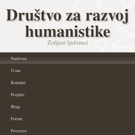
Društvo za razvoj
humanistike
Zofijini ljubimci
Naslovna
O nas
Kontakti
Projekti
Blogi
Forum
Povezave