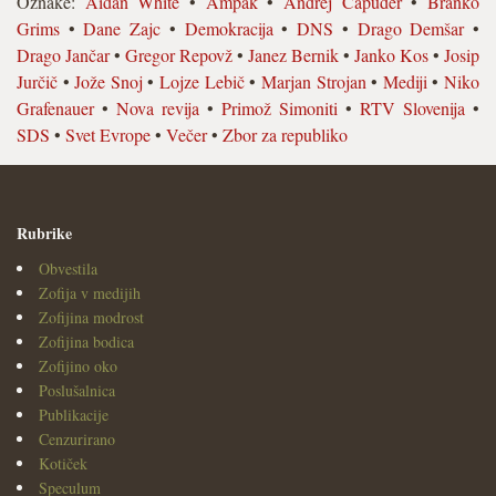
Oznake:
Aidan White
•
Ampak
•
Andrej Capuder
•
Branko
Grims
•
Dane Zajc
•
Demokracija
•
DNS
•
Drago Demšar
•
Drago Jančar
•
Gregor Repovž
•
Janez Bernik
•
Janko Kos
•
Josip
Jurčič
•
Jože Snoj
•
Lojze Lebič
•
Marjan Strojan
•
Mediji
•
Niko
Grafenauer
•
Nova revija
•
Primož Simoniti
•
RTV Slovenija
•
SDS
•
Svet Evrope
•
Večer
•
Zbor za republiko
Rubrike
Obvestila
Zofija v medijih
Zofijina modrost
Zofijina bodica
Zofijino oko
Poslušalnica
Publikacije
Cenzurirano
Kotiček
Speculum