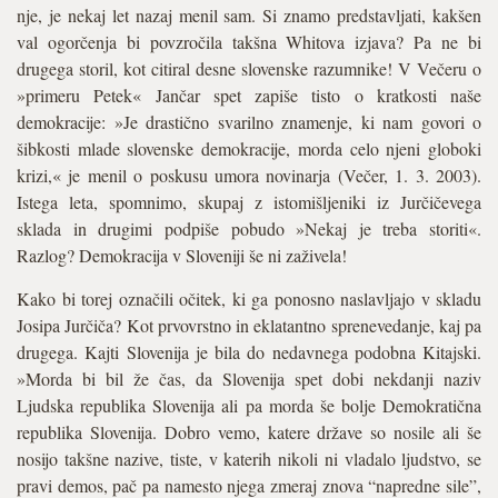
nje, je nekaj let nazaj menil sam. Si znamo predstavljati, kakšen
val ogorčenja bi povzročila takšna Whitova izjava? Pa ne bi
drugega storil, kot citiral desne slovenske razumnike! V Večeru o
»primeru Petek« Jančar spet zapiše tisto o kratkosti naše
demokracije: »Je drastično svarilno znamenje, ki nam govori o
šibkosti mlade slovenske demokracije, morda celo njeni globoki
krizi,« je menil o poskusu umora novinarja (Večer, 1. 3. 2003).
Istega leta, spomnimo, skupaj z istomišljeniki iz Jurčičevega
sklada in drugimi podpiše pobudo »Nekaj je treba storiti«.
Razlog? Demokracija v Sloveniji še ni zaživela!
Kako bi torej označili očitek, ki ga ponosno naslavljajo v skladu
Josipa Jurčiča? Kot prvovrstno in eklatantno sprenevedanje, kaj pa
drugega. Kajti Slovenija je bila do nedavnega podobna Kitajski.
»Morda bi bil že čas, da Slovenija spet dobi nekdanji naziv
Ljudska republika Slovenija ali pa morda še bolje Demokratična
republika Slovenija. Dobro vemo, katere države so nosile ali še
nosijo takšne nazive, tiste, v katerih nikoli ni vladalo ljudstvo, se
pravi demos, pač pa namesto njega zmeraj znova “napredne sile”,