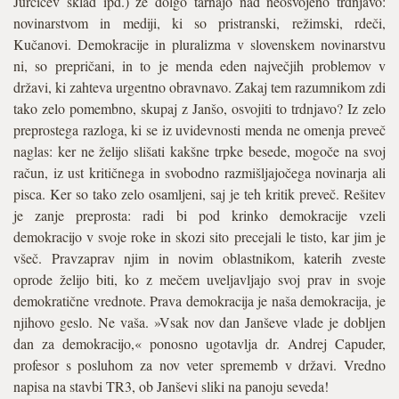
Jurčičev sklad ipd.) že dolgo tarnajo nad neosvojeno trdnjavo:
novinarstvom in mediji, ki so pristranski, režimski, rdeči,
Kučanovi. Demokracije in pluralizma v slovenskem novinarstvu
ni, so prepričani, in to je menda eden največjih problemov v
državi, ki zahteva urgentno obravnavo. Zakaj tem razumnikom zdi
tako zelo pomembno, skupaj z Janšo, osvojiti to trdnjavo? Iz zelo
preprostega razloga, ki se iz uvidevnosti menda ne omenja preveč
naglas: ker ne želijo slišati kakšne trpke besede, mogoče na svoj
račun, iz ust kritičnega in svobodno razmišljajočega novinarja ali
pisca. Ker so tako zelo osamljeni, saj je teh kritik preveč. Rešitev
je zanje preprosta: radi bi pod krinko demokracije vzeli
demokracijo v svoje roke in skozi sito precejali le tisto, kar jim je
všeč. Pravzaprav njim in novim oblastnikom, katerih zveste
oprode želijo biti, ko z mečem uveljavljajo svoj prav in svoje
demokratične vrednote. Prava demokracija je naša demokracija, je
njihovo geslo. Ne vaša. »Vsak nov dan Janševe vlade je dobljen
dan za demokracijo,« ponosno ugotavlja dr. Andrej Capuder,
profesor s posluhom za nov veter sprememb v državi. Vredno
napisa na stavbi TR3, ob Janševi sliki na panoju seveda!