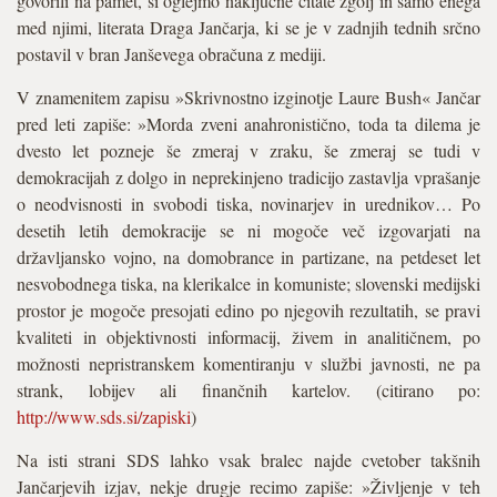
govorili na pamet, si oglejmo naključne citate zgolj in samo enega
med njimi, literata Draga Jančarja, ki se je v zadnjih tednih srčno
postavil v bran Janševega obračuna z mediji.
V znamenitem zapisu »Skrivnostno izginotje Laure Bush« Jančar
pred leti zapiše: »Morda zveni anahronistično, toda ta dilema je
dvesto let pozneje še zmeraj v zraku, še zmeraj se tudi v
demokracijah z dolgo in neprekinjeno tradicijo zastavlja vprašanje
o neodvisnosti in svobodi tiska, novinarjev in urednikov… Po
desetih letih demokracije se ni mogoče več izgovarjati na
državljansko vojno, na domobrance in partizane, na petdeset let
nesvobodnega tiska, na klerikalce in komuniste; slovenski medijski
prostor je mogoče presojati edino po njegovih rezultatih, se pravi
kvaliteti in objektivnosti informacij, živem in analitičnem, po
možnosti nepristranskem komentiranju v službi javnosti, ne pa
strank, lobijev ali finančnih kartelov. (citirano po:
http://www.sds.si/zapiski
)
Na isti strani SDS lahko vsak bralec najde cvetober takšnih
Jančarjevih izjav, nekje drugje recimo zapiše: »Življenje v teh