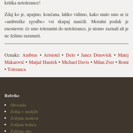
kritika netolerance!
Zdaj ko je, upajmo, končana, lahko vidimo, kako malo smo se iz
»ambruške zgodbe« vsi skupaj naučili. Moralni poduk je
enostaven: če smo tolerantni do netolerance, je nismo zaznali ali je
ne želimo razumeti.
Oznake:
Ambrus
•
Aristotel
•
Delo
•
Janez Drnovšek
•
Matej
Makarovič
•
Matjaž Hanžek
•
Michael Davis
•
Milan Zver
•
Romi
•
Toleranca
Rubrike
Obvestila
Zofija v medijih
Zofijina modrost
Zofijina bodica
Zofijino oko