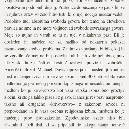
vključevati toleranco tudi do praks, kot so mučenje, zlorabe,
posilstva in podobnih dejanj. Posledice dopuščanja so pač srhljive
in njihova žrtev so zelo hitro tisti, ki o njej nočejo ničesar vedeti.
Podobno tudi absolutna svoboda govora kot temeljna človekova
pravica ne sme in ne more vključevati svobode sovražnega govora.
Meje so nujne in varuh se tu ni ujel v nikakršno past. Bil je
dosleden in načelen ter za razliko od nekaterih pokazal
razumevanje sredice problema. Zanimivo vprašanje bi bilo, kaj bi
se zgodilo, če mej ne bi postavljali ali bi jih zelo poljubno, prav
nič v skladu z načeli enakosti, človekovih pravic in svoboščin.
Ameriški filozof Michael Davis opozarja na naslednji kontrast
med mučenjem živali in krivoverstvom: pred 300 leti je bilo vaše
maltretiranje psa nekaj povsem dopustnega in nesankcioniranega,
medtem ko je krivoverstvo kot vaša verska izbira bilo grozljiv
zločin, ki ste ga lahko plačali z glavo. Danes je res prav nasprotno:
takšno ali drugačno »krivoverstvo« z zakonom seveda ni
prepovedano in je vaša osebna religiozna izbira, medtem ko je
mučenje psov protizakonito. Zgodovinsko vzeto niso bili
abstraktni apeli tisti, ki so pripeljali do takega stanja, temveč