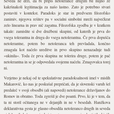
Seveda ne drži, da bi pripis netolerance drugim bil nujno že
kakršnakoli legitimacija za našo lastno. Zato je potrebno stvari
postaviti v kontekst. Paradoks je star in predvsem filozofsko
zanimiv, njegova rešitev pa v socialni simbolni mreži največkrat
zelo linearna in prav nič zagatna. Filozofska zgodba je v kratkem
takale: zamislite si dve družbeni skupini, od katerih je prva do
vsega tolerantna in druga do vsega netolerantna. Če prva dopušča
netolerantne, potem bo netoleranca teh prevladala, končno
zmagala kot načelo ureditve in prvo skupino nenazadnje tudi
»ukinila«. Toda če prva skupina ne tolerira druge, potem je pač
netolerantna in se je odpovedala svojemu načelu. Zmagovalca torej
ni.
Verjetno je nekaj od te spekulativne paradoksalnosti imel v mislih
Makarovič, ko nas je poskušal prepričati, da je slovenski varuh šel
predaleč v svoji obsodbi (ali napovedi) netolerance državljanov do
Romov in obratno. Toda zgrešil je dve poanti. Prvo, ki je v tem, da
ta ni storil očitanega ne v dejanjih in ne v besedah. Hanžkova
deklarativna gesta je glasno obsodila netoleranco drugih in seveda