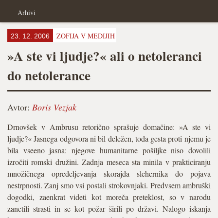
Arhivi
ZOFIJA V MEDIJIH
23. 12. 2006
»A ste vi ljudje?« ali o netoleranci
do netolerance
Avtor:
Boris Vezjak
Drnovšek v Ambrusu retorično sprašuje domačine: »A ste vi
ljudje?« Jasnega odgovora ni bil deležen, toda gesta proti njemu je
bila vseeno jasna: njegove humanitarne pošiljke niso dovolili
izročiti romski družini. Zadnja meseca sta minila v prakticiranju
množičnega opredeljevanja skorajda slehernika do pojava
nestrpnosti. Zanj smo vsi postali strokovnjaki. Predvsem ambruški
dogodki, zaenkrat videti kot moreča preteklost, so v narodu
zanetili strasti in se kot požar širili po državi. Nalogo iskanja