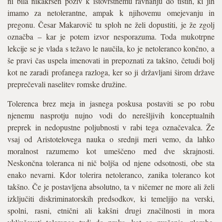
ni bila nikakršen poziv k istovrstnemu ravnanju do tistih, ki jih
imamo za netolerantne, ampak k njihovemu omejevanju in
pregonu. Česar Makarovič tu sploh ne želi dopustiti, je že zgolj
označba – kar je potem izvor nesporazuma. Toda mukotrpne
lekcije se je vlada s težavo le naučila, ko je netoleranco končno, a
še pravi čas uspela imenovati in prepoznati za takšno, četudi bolj
kot ne zaradi profanega razloga, ker so ji državljani širom države
preprečevali naselitev romske družine.
Tolerenca brez meja in jasnega poskusa postaviti se po robu
njenemu nasprotju nujno vodi do nerešljivih konceptualnih
preprek in nedopustne poljubnosti v rabi tega označevalca. Že
vsaj od Aristotelovega nauka o srednji meri vemo, da lahko
moralnost razumemo kot umeščeno med dve skrajnosti.
Neskončna toleranca ni nič boljša od njene odsotnosti, obe sta
enako nevarni. Kdor tolerira netoleranco, zanika toleranco kot
takšno. Če je postavljena absolutno, ta v ničemer ne more ali želi
izključiti diskriminatorskih predsodkov, ki temeljijo na verski,
spolni, rasni, etnični ali kakšni drugi značilnosti in mora