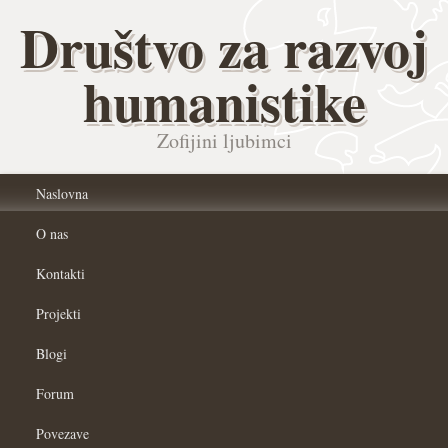
Društvo za razvoj
humanistike
Zofijini ljubimci
Naslovna
O nas
Kontakti
Projekti
Blogi
Forum
Povezave