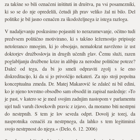
za takšne so bili označeni inštituti in društva, pa vsi posamezniki,
ki so se do nje opredelili, četudi jih prav veliko žal ni bilo. Del
politike je bil jasno označen za škodoželjnega iz istega razloga.
V nadaljevanju poskusimo pojasniti to nerazumevanje, očitno tudi
predvsem politično motivirano, ki s takšno ležernostjo pripisuje
netoleranco mnogim, ki jo obsojajo, nemalokrat navrženo iz ust
doktorjev družboslovja in drugih učenih glav. Čemu služi, razen
poglabljanju družbene krize in alibiju za nerodne politične poteze?
Daleč od tega, da bi jo smeli odpraviti zgolj s še eno
diskreditacijo, ki da si jo privoščijo nekateri. Za njo stoji popolna
konceptualna zmeda. Dr. Matej Makarovič še zdaleč ni bil edini,
ko je njeno tovrstno obsodbo sam obsodil in zapisal naslednje: »To
je past, v katero se je med svojim zadnjim nastopom v parlamentu
ujel tudi varuh človekovih pravic z izjavo, da moramo biti nestrpni
do nestrpnih. S tem je lov seveda odprt. Dovolj je torej, da
nasprotnika označiš za nestrpnega, da lahko s tem legitimiraš
svojo nestrpnost do njega.« (Delo, 6. 12. 2006)