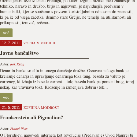
Utemeljenost teze Michela Freitaga, po kateri izginja razlika med znanostjo in
tehniko, naravo in družbo, bitjo in najstvom, je najvidnejša predvsem v
humanistiki, kjer se soočamo s povsem koristoljubnim odnosom do znanosti,
ki pa že od vsega začetka, denimo stare Grčije, ne temelji na utilitarnosti ali
prikupnosti, temveč, rečeno...
več
ZOFIJA V MEDIJIH
12. 7. 2011
Javno bančništvo
Avtor:
Rok Kralj
Denar in banke so alfa in omega današnje družbe. Osnovna naloga bank je
kreiranje denarja in upravljanje denarnega toka (ang. beseda za valuto je
currency, ki izhaja iz besede current – tok; beseda bank pa pomeni breg, torej
nekaj, kar uravnava tok). Kroženje in izmenjava dobrin (tok...
več
ZOFIJINA MODROST
21. 5. 2011
Frankenstein ali Pigmalion?
Avtor:
Franci Pivec
O Floridijevi napovedi interneta kot revolucije (Predavanje) Uvod Najprej bi