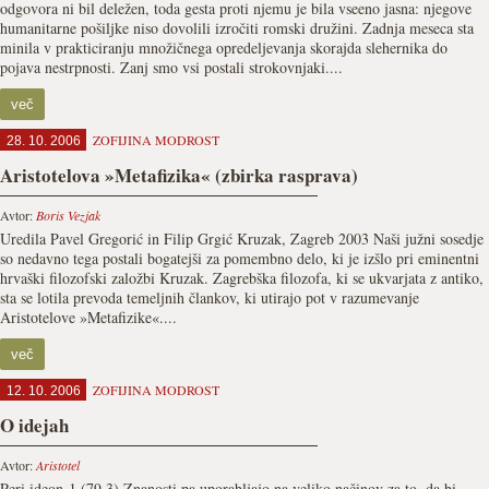
odgovora ni bil deležen, toda gesta proti njemu je bila vseeno jasna: njegove
humanitarne pošiljke niso dovolili izročiti romski družini. Zadnja meseca sta
minila v prakticiranju množičnega opredeljevanja skorajda slehernika do
pojava nestrpnosti. Zanj smo vsi postali strokovnjaki....
več
ZOFIJINA MODROST
28. 10. 2006
Aristotelova »Metafizika« (zbirka rasprava)
Avtor:
Boris Vezjak
Uredila Pavel Gregorić in Filip Grgić Kruzak, Zagreb 2003 Naši južni sosedje
so nedavno tega postali bogatejši za pomembno delo, ki je izšlo pri eminentni
hrvaški filozofski založbi Kruzak. Zagrebška filozofa, ki se ukvarjata z antiko,
sta se lotila prevoda temeljnih člankov, ki utirajo pot v razumevanje
Aristotelove »Metafizike«....
več
ZOFIJINA MODROST
12. 10. 2006
O idejah
Avtor:
Aristotel
Peri ideon 1 (79,3) Znanosti pa uporabljajo na veliko načinov za to, da bi