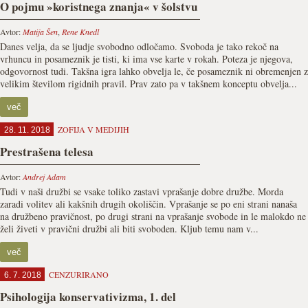
O pojmu »koristnega znanja« v šolstvu
Avtor:
Matija Šen
,
Rene Knedl
Danes velja, da se ljudje svobodno odločamo. Svoboda je tako rekoč na
vrhuncu in posameznik je tisti, ki ima vse karte v rokah. Poteza je njegova,
odgovornost tudi. Takšna igra lahko obvelja le, če posameznik ni obremenjen z
velikim številom rigidnih pravil. Prav zato pa v takšnem konceptu obvelja...
več
ZOFIJA V MEDIJIH
28. 11. 2018
Prestrašena telesa
Avtor:
Andrej Adam
Tudi v naši družbi se vsake toliko zastavi vprašanje dobre družbe. Morda
zaradi volitev ali kakšnih drugih okoliščin. Vprašanje se po eni strani nanaša
na družbeno pravičnost, po drugi strani na vprašanje svobode in le malokdo ne
želi živeti v pravični družbi ali biti svoboden. Kljub temu nam v...
več
CENZURIRANO
6. 7. 2018
Psihologija konservativizma, 1. del