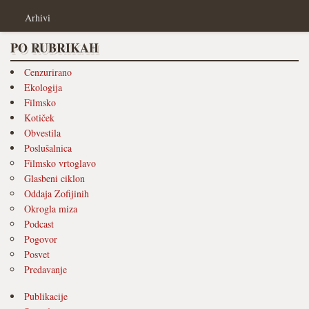
Arhivi
PO RUBRIKAH
Cenzurirano
Ekologija
Filmsko
Kotiček
Obvestila
Poslušalnica
Filmsko vrtoglavo
Glasbeni ciklon
Oddaja Zofijinih
Okrogla miza
Podcast
Pogovor
Posvet
Predavanje
Publikacije