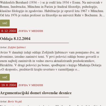
Waldenfels Bernhard (1934 – ) se je rodil leta 1934 v Essnu. Na univerzah v
Bonnu, Innsbrucku, Münchnu in Parizu je študiral filozofijo, psihologijo,
klasično filologijo in zgodovino. Habilitacijo je opravil leta 1967 v Münchnu.
Od leta 1976 je reden profesor za filozofijo na univerzi Ruhr v Bochumu. Je...
več
ZOFIJA V MEDIJIH
8. 12. 2004
Oddaja 8.12.2004
Avtor:
Zofijini ljubimci
Avizo V današnji izdaji oddaje Zofijinih ljubimcev vam ponujamo dve, ne
dvomimo, izredno zanimivi temi. V prvi polovici oddaje bomo govorili o
enem najbolj zanimivih in vedno znova aktualiziranih predsokratnikov,
Heraklitu. V drugi polovici pa bomo, spodbujeni s knjigo Mladenja Dolarja
»O skoposti«, predstavili krajšo uverturo v razmišljanje o...
več
ZOFIJA V MEDIJIH
19. 8. 2004
Argumentacijski domet slovenske desnice
Avtor:
Boris Vezjak