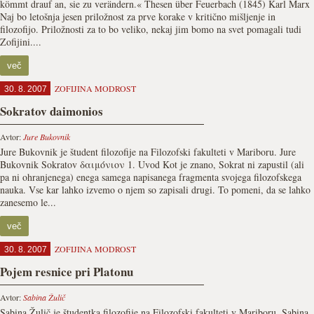
kömmt drauf an, sie zu verändern.« Thesen über Feuerbach (1845) Karl Marx
Naj bo letošnja jesen priložnost za prve korake v kritično mišljenje in
filozofijo. Priložnosti za to bo veliko, nekaj jim bomo na svet pomagali tudi
Zofijini....
več
ZOFIJINA MODROST
30. 8. 2007
Sokratov daimonios
Avtor:
Jure Bukovnik
Jure Bukovnik je študent filozofije na Filozofski fakulteti v Mariboru. Jure
Bukovnik Sokratov δαιμόνιον 1. Uvod Kot je znano, Sokrat ni zapustil (ali
pa ni ohranjenega) enega samega napisanega fragmenta svojega filozofskega
nauka. Vse kar lahko izvemo o njem so zapisali drugi. To pomeni, da se lahko
zanesemo le...
več
ZOFIJINA MODROST
30. 8. 2007
Pojem resnice pri Platonu
Avtor:
Sabina Žulič
Sabina Žulič je študentka filozofije na Filozofski fakulteti v Mariboru. Sabina