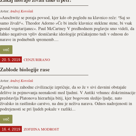
Avtor:
Andrej Korošak
»Auschwitz se poraja povsod, kjer kdo ob pogledu na klavnico reče: ʾSaj so
samo živaliʿ«. Theodor Adorno »Če bi imele klavnice steklene stene, bi vsak
postal vegetarijanec«. Paul McCartney V predhodnem poglavju smo videli, da
lahko negativen vpliv desničarske ideologije pričakujemo tudi v odnosu do
narave in podnebnih sprememb....
več
CENZURIRANO
20. 5. 2019
Zablode biologije rase
Avtor:
Andrej Korošak
Zgodovina zahodne civilizacije izpričuje, da so že v sivi davnini obstajale
delitve in pojmovanja neenakosti med ljudmi. V Antiki vrhunec diskriminacije
predstavlja Platonova hierarhija bitij, kjer bogovom sledijo ljudje, nato
živalsko in rastlinsko carstvo, na dnu je neživa narava. Odnos nadrejenosti in
podrejenosti se pri ljudeh pokaže v razliki...
več
ZOFIJINA MODROST
16. 4. 2019