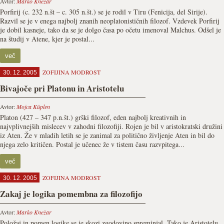
Avtor:
Marko Knežar
Porfirij (c. 232 n.št – c. 305 n.št.) se je rodil v Tiru (Fenicija, del Sirije).
Razvil se je v enega najbolj znanih neoplatonističnih filozof. Vzdevek Porfirij
je dobil kasneje, tako da se je dolgo časa po očetu imenoval Malchus. Odšel je
na študij v Atene, kjer je postal...
več
ZOFIJINA MODROST
30. 12. 2005
Bivajoče pri Platonu in Aristotelu
Avtor:
Mojca Küplen
Platon (427 – 347 p.n.št.) grški filozof, eden najbolj kreativnih in
najvplivnejših mislecev v zahodni filozofiji. Rojen je bil v aristokratski družini
iz Aten. Že v mladih letih se je zanimal za politično življenje Aten in bil do
njega zelo kritičen. Postal je učenec že v tistem času razvpitega...
več
ZOFIJINA MODROST
30. 12. 2005
Zakaj je logika pomembna za filozofijo
Avtor:
Marko Knežar
Položaj in pomen logike se je skozi zgodovino spreminjal. Tako je Aristotelu