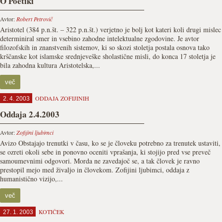
O Poetiki
Avtor:
Robert Petrovič
Aristotel (384 p.n.št. – 322 p.n.št.) verjetno je bolj kot kateri koli drugi mislec
determiniral smer in vsebino zahodne intelektualne zgodovine. Je avtor
filozofskih in znanstvenih sistemov, ki so skozi stoletja postala osnova tako
krščanske kot islamske srednjeveške sholastične misli, do konca 17 stoletja je
bila zahodna kultura Aristotelska,...
več
ODDAJA ZOFIJINIH
2. 4. 2003
Oddaja 2.4.2003
Avtor:
Zofijini ljubimci
Avizo Obstajajo trenutki v času, ko se je človeku potrebno za trenutek ustaviti,
se ozreti okoli sebe in ponovno oceniti vprašanja, ki stojijo pred vse preveč
samoumevnimi odgovori. Morda ne zavedajoč se, a tak človek je ravno
prestopil mejo med živaljo in človekom. Zofijini ljubimci, oddaja z
humanistično vizijo,...
več
KOTIČEK
27. 1. 2003