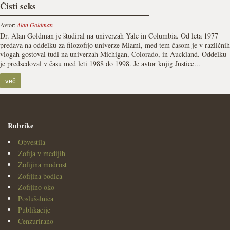
Čisti seks
Avtor:
Alan Goldman
Dr. Alan Goldman je študiral na univerzah Yale in Columbia. Od leta 1977
predava na oddelku za filozofijo univerze Miami, med tem časom je v različnih
vlogah gostoval tudi na univerzah Michigan, Colorado, in Auckland. Oddelku
je predsedoval v času med leti 1988 do 1998. Je avtor knjig Justice...
več
Rubrike
Obvestila
Zofija v medijih
Zofijina modrost
Zofijina bodica
Zofijino oko
Poslušalnica
Publikacije
Cenzurirano