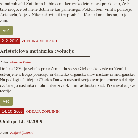
se rad zahvalil Zofijinim ljubimcem, ker vsako leto znova poizkusijo, če bi
bilo mogoče od mene dobiti še kaj pametnega. Poklon bom vrnil s pomočjo
Aristotela, ki je v Nikomahovi etiki zapisal: “…Kar je komu lastno, to je
zanj...
več
ZOFIJINA MODROST
2. 2. 2010
Aristotelova metafizika evolucije
Avtor:
Matejka Kolar
Do leta 1859 je veljalo prepričanje, da so vse življenjske vrste na Zemlji
ustvarjene z Božjo pomočjo in da lahko organska snov nastane iz anorganske.
Na podlagi teh idej je Charles Darwin ustvaril svojo teorijo naravne selekcije
oz. teorijo nastanka in ohranitve živalskih in rastlinskih vrst. Prve evolucijske
teorije...
več
ODDAJA ZOFIJINIH
14. 10. 2009
Oddaja 14.10.2009
Avtor:
Zofijini ljubimci