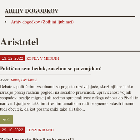
ARHIV DOGODKOV
Arhiv dogodkov (Zofijini ljubimci)
Aristotel
ZOFIJA V MEDIJIH
13. 12. 2022
Politično sem bedak, zasebno se pa znajdem!
Avtor:
Tomaž Grušovnik
Debate s političnimi vsebinami so pogosto razdvajajoče, skozi njih se lahko
izrazijo precej različni pogledi na socialno pravičnost, upravičenost vojnih
spopadov, ozadje migracij ali recimo sprejemljivost našega odnosa do živali in
narave. Ljudje se takšnim stresnim tematikam radi izognemo, včasih imamo
tudi občutek, da kot posamezniki tako ali tako...
več
CENZURIRANO
29. 10. 2022
Zakaj morajo živali tako trpeti?