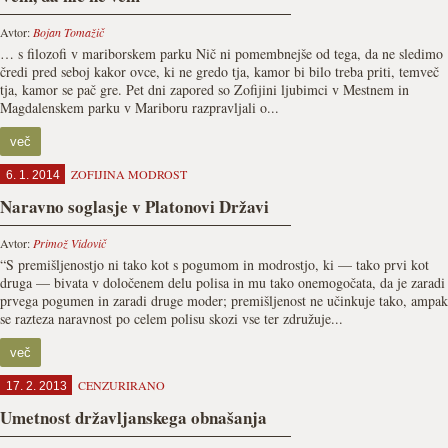
Avtor:
Bojan Tomažič
… s filozofi v mariborskem parku Nič ni pomembnejše od tega, da ne sledimo
čredi pred seboj kakor ovce, ki ne gredo tja, kamor bi bilo treba priti, temveč
tja, kamor se pač gre. Pet dni zapored so Zofijini ljubimci v Mestnem in
Magdalenskem parku v Mariboru razpravljali o...
več
ZOFIJINA MODROST
6. 1. 2014
Naravno soglasje v Platonovi Državi
Avtor:
Primož Vidovič
“S premišljenostjo ni tako kot s pogumom in modrostjo, ki — tako prvi kot
druga — bivata v določenem delu polisa in mu tako onemogočata, da je zaradi
prvega pogumen in zaradi druge moder; premišljenost ne učinkuje tako, ampak
se razteza naravnost po celem polisu skozi vse ter združuje...
več
CENZURIRANO
17. 2. 2013
Umetnost državljanskega obnašanja