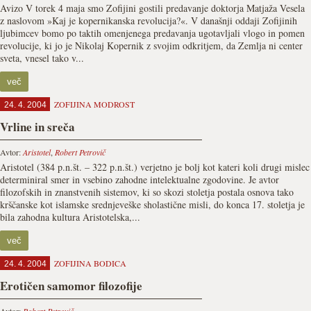
Avizo V torek 4 maja smo Zofijini gostili predavanje doktorja Matjaža Vesela
z naslovom »Kaj je kopernikanska revolucija?«. V današnji oddaji Zofijinih
ljubimcev bomo po taktih omenjenega predavanja ugotavljali vlogo in pomen
revolucije, ki jo je Nikolaj Kopernik z svojim odkritjem, da Zemlja ni center
sveta, vnesel tako v...
več
ZOFIJINA MODROST
24. 4. 2004
Vrline in sreča
Avtor:
Aristotel
,
Robert Petrovič
Aristotel (384 p.n.št. – 322 p.n.št.) verjetno je bolj kot kateri koli drugi mislec
determiniral smer in vsebino zahodne intelektualne zgodovine. Je avtor
filozofskih in znanstvenih sistemov, ki so skozi stoletja postala osnova tako
krščanske kot islamske srednjeveške sholastične misli, do konca 17. stoletja je
bila zahodna kultura Aristotelska,...
več
ZOFIJINA BODICA
24. 4. 2004
Erotičen samomor filozofije