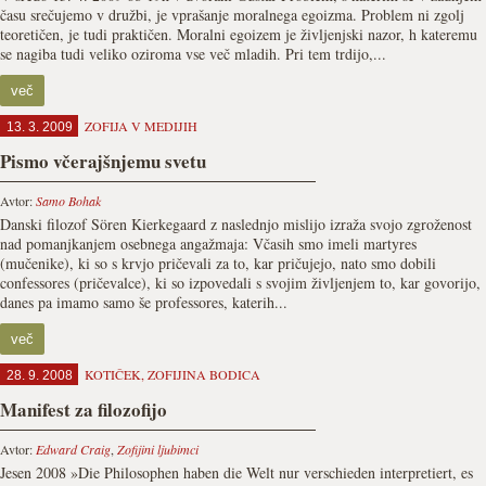
času srečujemo v družbi, je vprašanje moralnega egoizma. Problem ni zgolj
teoretičen, je tudi praktičen. Moralni egoizem je življenjski nazor, h kateremu
se nagiba tudi veliko oziroma vse več mladih. Pri tem trdijo,...
več
ZOFIJA V MEDIJIH
13. 3. 2009
Pismo včerajšnjemu svetu
Avtor:
Samo Bohak
Danski filozof Sören Kierkegaard z naslednjo mislijo izraža svojo zgroženost
nad pomanjkanjem osebnega angažmaja: Včasih smo imeli martyres
(mučenike), ki so s krvjo pričevali za to, kar pričujejo, nato smo dobili
confessores (pričevalce), ki so izpovedali s svojim življenjem to, kar govorijo,
danes pa imamo samo še professores, katerih...
več
KOTIČEK
,
ZOFIJINA BODICA
28. 9. 2008
Manifest za filozofijo
Avtor:
Edward Craig
,
Zofijini ljubimci
Jesen 2008 »Die Philosophen haben die Welt nur verschieden interpretiert, es