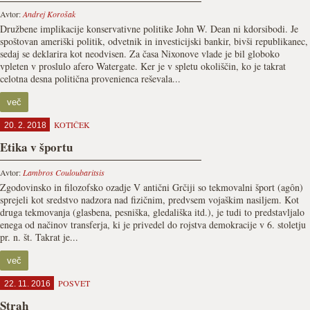
Avtor:
Andrej Korošak
Družbene implikacije konservativne politike John W. Dean ni kdorsibodi. Je
spoštovan ameriški politik, odvetnik in investicijski bankir, bivši republikanec,
sedaj se deklarira kot neodvisen. Za časa Nixonove vlade je bil globoko
vpleten v proslulo afero Watergate. Ker je v spletu okoliščin, ko je takrat
celotna desna politična provenienca reševala...
več
KOTIČEK
20. 2. 2018
Etika v športu
Avtor:
Lambros Couloubaritsis
Zgodovinsko in filozofsko ozadje V antični Grčiji so tekmovalni šport (agôn)
sprejeli kot sredstvo nadzora nad fizičnim, predvsem vojaškim nasiljem. Kot
druga tekmovanja (glasbena, pesniška, gledališka itd.), je tudi to predstavljalo
enega od načinov transferja, ki je privedel do rojstva demokracije v 6. stoletju
pr. n. št. Takrat je...
več
POSVET
22. 11. 2016
Strah