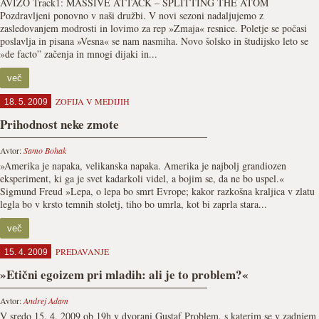
AVIZO Track1: MASSIVE ATTACK – SPLITTING THE ATOM
Pozdravljeni ponovno v naši družbi. V novi sezoni nadaljujemo z
zasledovanjem modrosti in lovimo za rep »Zmaja« resnice. Poletje se počasi
poslavlja in pisana »Vesna« se nam nasmiha. Novo šolsko in študijsko leto se
»de facto” začenja in mnogi dijaki in...
več
ZOFIJA V MEDIJIH
18. 5. 2009
Prihodnost neke zmote
Avtor:
Samo Bohak
»Amerika je napaka, velikanska napaka. Amerika je najbolj grandiozen
eksperiment, ki ga je svet kadarkoli videl, a bojim se, da ne bo uspel.«
Sigmund Freud »Lepa, o lepa bo smrt Evrope; kakor razkošna kraljica v zlatu
legla bo v krsto temnih stoletj, tiho bo umrla, kot bi zaprla stara...
več
PREDAVANJE
15. 4. 2009
»Etični egoizem pri mladih: ali je to problem?«
Avtor:
Andrej Adam
V sredo 15. 4. 2009 ob 19h v dvorani Gustaf Problem, s katerim se v zadnjem