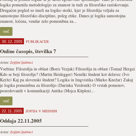
logika pomenila metodologijo za znanost in tudi za filozofsko raziskovanje.
Drugačen pogled so imeli na logiko stoiki, kjer je filozofija veljala za
samostojno filozofsko disciplino, poleg etike. Danes je logika samostojna
znanost, ločena, vendar zelo pomembna za...
več
PUBLIKACIJE
30. 12. 2005
Online časopis, številka 7
Avtor:
Zofijini ljubimci
Vsebina: Filozofija in oblast (Boris Vezjak) Filozofija in oblast (Tomaž Herga)
Kdo se boji filozofije? (Martin Heidegger) Nemški študent kot delavec (Ivo
Kerže) Kaj pa slovenski študent? Logika in lingvistika (Marko Knežar) Zakaj
je logika pomembna za filozofijo (Darinka Verdonik) O vrstah pomenov,
posredovanih v komunikaciji Antika (Mojca Küplen)...
več
ZOFIJA V MEDIJIH
22. 11. 2005
Oddaja 22.11.2005
Avtor:
Zofijini ljubimci