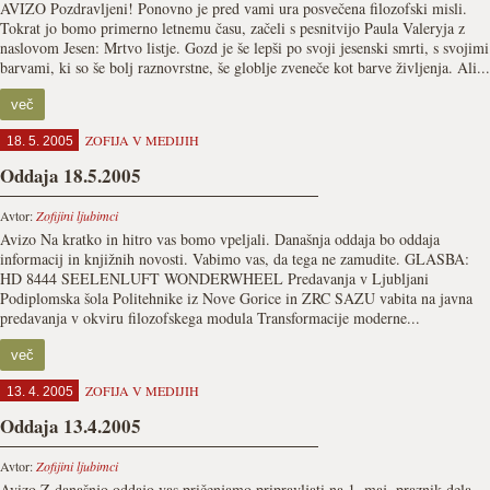
AVIZO Pozdravljeni! Ponovno je pred vami ura posvečena filozofski misli.
Tokrat jo bomo primerno letnemu času, začeli s pesnitvijo Paula Valeryja z
naslovom Jesen: Mrtvo listje. Gozd je še lepši po svoji jesenski smrti, s svojimi
barvami, ki so še bolj raznovrstne, še globlje zveneče kot barve življenja. Ali...
več
ZOFIJA V MEDIJIH
18. 5. 2005
Oddaja 18.5.2005
Avtor:
Zofijini ljubimci
Avizo Na kratko in hitro vas bomo vpeljali. Današnja oddaja bo oddaja
informacij in knjižnih novosti. Vabimo vas, da tega ne zamudite. GLASBA:
HD 8444 SEELENLUFT WONDERWHEEL Predavanja v Ljubljani
Podiplomska šola Politehnike iz Nove Gorice in ZRC SAZU vabita na javna
predavanja v okviru filozofskega modula Transformacije moderne...
več
ZOFIJA V MEDIJIH
13. 4. 2005
Oddaja 13.4.2005
Avtor:
Zofijini ljubimci
Avizo Z današnjo oddajo vas pričenjamo pripravljati na 1. maj, praznik dela,