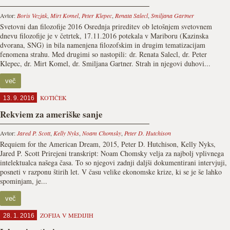
Avtor:
Boris Vezjak
,
Mirt Komel
,
Peter Klepec
,
Renata Salecl
,
Smiljana Gartner
Svetovni dan filozofije 2016 Osrednja prireditev ob letošnjem svetovnem
dnevu filozofije je v četrtek, 17.11.2016 potekala v Mariboru (Kazinska
dvorana, SNG) in bila namenjena filozofskim in drugim tematizacijam
fenomena strahu. Med drugimi so nastopili: dr. Renata Salecl, dr. Peter
Klepec, dr. Mirt Komel, dr. Smiljana Gartner. Strah in njegovi duhovi...
več
KOTIČEK
13. 9. 2016
Rekviem za ameriške sanje
Avtor:
Jared P. Scott
,
Kelly Nyks
,
Noam Chomsky
,
Peter D. Hutchison
Requiem for the American Dream, 2015, Peter D. Hutchison, Kelly Nyks,
Jared P. Scott Prirejeni transkript: Noam Chomsky velja za najbolj vplivnega
intelektualca našega časa. To so njegovi zadnji daljši dokumentirani intervjuji,
posneti v razponu štirih let. V času velike ekonomske krize, ki se je še lahko
spominjam, je...
več
ZOFIJA V MEDIJIH
28. 1. 2016