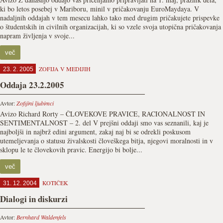
ki bo letos posebej v Mariboru, minil v pričakovanju EuroMaydaya. V
nadaljnih oddajah v tem mesecu lahko tako med drugim pričakujete prispevke
o študentskih in civilnih organizacijah, ki so vzele svoja utopična pričakovanja
napram življenja v svoje...
več
ZOFIJA V MEDIJIH
23. 2. 2005
Oddaja 23.2.2005
Avtor:
Zofijini ljubimci
Avizo Richard Rorty – ČLOVEKOVE PRAVICE, RACIONALNOST IN
SENTIMENTALNOST – 2. del V prejšni oddaji smo vas seznanili, kaj je
najboljši in najbrž edini argument, zakaj naj bi se odrekli poskusom
utemeljevanja o statusu živalskosti človeškega bitja, njegovi moralnosti in v
sklopu le te človekovih pravic. Energijo bi bolje...
več
KOTIČEK
31. 12. 2004
Dialogi in diskurzi
Avtor:
Bernhard Waldenfels