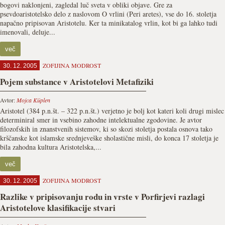
bogovi naklonjeni, zagledal luč sveta v obliki objave. Gre za
psevdoaristotelsko delo z naslovom O vrlini (Peri aretes), vse do 16. stoletja
napačno pripisovan Aristotelu. Ker ta minikatalog vrlin, kot bi ga lahko tudi
imenovali, deluje...
več
ZOFIJINA MODROST
30. 12. 2005
Pojem substance v Aristotelovi Metafiziki
Avtor:
Mojca Küplen
Aristotel (384 p.n.št. – 322 p.n.št.) verjetno je bolj kot kateri koli drugi mislec
determiniral smer in vsebino zahodne intelektualne zgodovine. Je avtor
filozofskih in znanstvenih sistemov, ki so skozi stoletja postala osnova tako
krščanske kot islamske srednjeveške sholastične misli, do konca 17 stoletja je
bila zahodna kultura Aristotelska,...
več
ZOFIJINA MODROST
30. 12. 2005
Razlike v pripisovanju rodu in vrste v Porfirjevi razlagi
Aristotelove klasifikacije stvari