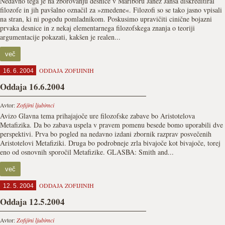
Nedavno tega je na zborovanju desnice v Mariboru Janez Janša diskreditiral
filozofe in jih pavšalno označil za »zmedene«. Filozofi so se tako jasno vpisali
na stran, ki ni pogodu pomladnikom. Poskusimo upravičiti cinične bojazni
prvaka desnice in z nekaj elementarnega filozofskega znanja o teoriji
argumentacije pokazati, kakšen je realen...
več
ODDAJA ZOFIJINIH
16. 6. 2004
Oddaja 16.6.2004
Avtor:
Zofijini ljubimci
Avizo Glavna tema prihajajoče ure filozofske zabave bo Aristotelova
Metafizika. Da bo zabava uspela v pravem pomenu besede bomo uporabili dve
perspektivi. Prva bo pogled na nedavno izdani zbornik razprav posvečenih
Aristotelovi Metafiziki. Druga bo podrobneje zrla bivajoče kot bivajoče, torej
eno od osnovnih sporočil Metafizike. GLASBA: Smith and...
več
ODDAJA ZOFIJINIH
12. 5. 2004
Oddaja 12.5.2004
Avtor:
Zofijini ljubimci