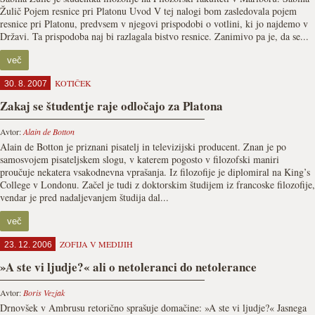
Žulič Pojem resnice pri Platonu Uvod V tej nalogi bom zasledovala pojem
resnice pri Platonu, predvsem v njegovi prispodobi o votlini, ki jo najdemo v
Državi. Ta prispodoba naj bi razlagala bistvo resnice. Zanimivo pa je, da se...
več
KOTIČEK
30. 8. 2007
Zakaj se študentje raje odločajo za Platona
Avtor:
Alain de Botton
Alain de Botton je priznani pisatelj in televizijski producent. Znan je po
samosvojem pisateljskem slogu, v katerem pogosto v filozofski maniri
proučuje nekatera vsakodnevna vprašanja. Iz filozofije je diplomiral na King’s
College v Londonu. Začel je tudi z doktorskim študijem iz francoske filozofije,
vendar je pred nadaljevanjem študija dal...
več
ZOFIJA V MEDIJIH
23. 12. 2006
»A ste vi ljudje?« ali o netoleranci do netolerance
Avtor:
Boris Vezjak
Drnovšek v Ambrusu retorično sprašuje domačine: »A ste vi ljudje?« Jasnega