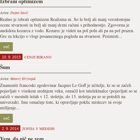
Izbrani optimizem
Avtor:
Dejan Savić
Realno je izbrati optimizem Realizma ni. So le bolj ali manj verodostojne
ocene stvarnosti in bolj ali manj drzni računi s prihodnostjo. Zgovorna je
anekdota kozarca z vodo. Kozarec je videti na pol poln ali pa na pol prazen.
Gre za lekcijo o vlogi posameznega pogleda na stvarnost. Pesimisti...
več
CENZURIRANO
10. 9. 2015
Šum
Avtor:
Matevž Hrženjak
Znameniti francoski zgodovinar Jacques Le Goff je učitelje, ki so se začeli
pojavljati v visokem srednjem veku, označil kot intelektualce (pojavljati so se
začeli v mestnih šolah v 12. stoletju, do 13. stoletja pa so se potrdili na
univerzah). Ime označuje tiste, ki opravljajo poklic mislecev in svoje
mišljenje...
več
ZOFIJA V MEDIJIH
2. 9. 2014
Vem, da nič ne vem