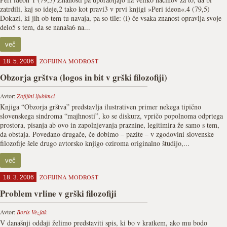
zatrdili, kaj so ideje,2 tako kot pravi3 v prvi knjigi »Peri ideon«.4 (79,5)
Dokazi, ki jih ob tem tu navaja, pa so tile: (i) če vsaka znanost opravlja svoje
delo5 s tem, da se nanaša6 na...
več
ZOFIJINA MODROST
18. 5. 2006
Obzorja grštva (logos in bit v grški filozofiji)
Avtor:
Zofijini ljubimci
Knjiga “Obzorja grštva” predstavlja ilustrativen primer nekega tipično
slovenskega sindroma “majhnosti”, ko se diskurz, vpričo popolnoma odprtega
prostora, pisanja ab ovo in zapolnjevanja praznine, legitimira že samo s tem,
da obstaja. Povedano drugače, če dobimo – pazite – v zgodovini slovenske
filozofije šele drugo avtorsko knjigo oziroma originalno študijo,...
več
ZOFIJINA MODROST
18. 3. 2006
Problem vrline v grški filozofiji
Avtor:
Boris Vezjak
V današnji oddaji želimo predstaviti spis, ki bo v kratkem, ako mu bodo