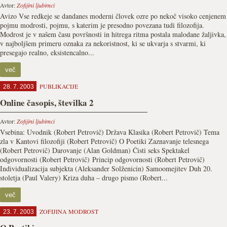
Avtor:
Zofijini ljubimci
Avizo Vse redkeje se dandanes moderni človek ozre po nekoč visoko cenjenem
pojmu modrosti, pojmu, s katerim je presodno povezana tudi filozofija.
Modrost je v našem času površnosti in hitrega ritma postala malodane žaljivka,
v najboljšem primeru oznaka za nekoristnost, ki se ukvarja s stvarmi, ki
presegajo realno, eksistencalno...
več
PUBLIKACIJE
28. 7. 2003
Online časopis, številka 2
Avtor:
Zofijini ljubimci
Vsebina: Uvodnik (Robert Petrovič) Država Klasika (Robert Petrovič) Tema
zla v Kantovi filozofiji (Robert Petrovič) O Poetiki Zaznavanje telesnega
(Robert Petrovič) Darovanje (Alan Goldman) Čisti seks Spektakel
odgovornosti (Robert Petrovič) Princip odgovornosti (Robert Petrovič)
Individualizacija subjekta (Aleksander Solženicin) Samoomejitev Duh 20.
stoletja (Paul Valery) Kriza duha – drugo pismo (Robert...
več
ZOFIJINA MODROST
23. 7. 2003