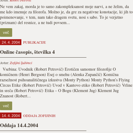
Avtor:
Robert Petrovič
Ne vem zakaj, morda je to samo zakompleksanost moje narvi, a ne želim, da
me kdo imenuje za filozofa. Možno je, da gre za negativne konotacije, ki jih to
poimenovanje, v tem, nam tako dragem svetu, nosi s sabo. To je verjetno
(priznam) del resnice, a ne tudi povsem...
več
PUBLIKACIJE
24. 4. 2004
Online časopis, številka 4
Avtor:
Zofijini ljubimci
Vsebina: Uvodnik (Robert Petrovič) Erotičen samomor filozofije O
komičnem (Henri Bergson) Esej o smehu (Alenka Zupančič) Komična
razsežnost psihoanalitičnega izkustva (Monty Python) Monty Python’s Flying
Circus Etike (Robert Petrovič) Uvod v Kantovo etiko (Robert Petrovič) Vrline
in sreča (Robert Petrovič) Etika – O Bogu (Klement Jug) Klement Jug
Znanost (Robert...
več
ODDAJA ZOFIJINIH
14. 4. 2004
Oddaja 14.4.2004