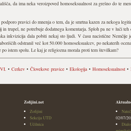
tališča, da ima neka veroizpoved homoseksualnost za grešno do te mere
 podporo pravici do mnenja o tem, da je smrtna kazen za nekoga legiti
ij in trupel, ne potrebuje dodatnega komentarja. Sploh pa ne v luči teh
ka inkvizicija dala pobiti nekaj sto ljudi. V času nacistične Nemčije j
aboriščih odstranil več kot 50.000 homoseksualcev, po nekaterih ocena
e po istem spolu. Le kaj je religiozna morala proti tem številkam?
VI.
•
Cerkev
•
Človekove pravice
•
Ekologija
•
Homoseksualnost
•
Zofijini.net
Aktualn
Zofijini
Nateč
Sekcija UTD
02/07/20
Učilnica
Dialo
mimikrijo