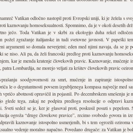
amreč Vatikan odločno nastopil proti Evropski uniji, ki je želela s sv
proti kaznovanju homoseksualnosti. Spomnimo, da je v okoli desetih dr
tno ječo. Toda Vatikan je v skrbi za ekologijo duha rekel odločen
n požel zgražanje italijanske in tudi svetovne javnosti. V papeški ter
i argumenti so domala neverjetni; eden med njimi navaja, da se je po
 ki se niso. Ali pa, da želi francoski predlog proti kaznovanju homosek
anjem, kar je menda kratenje človekovih pravic. Kaznovanje, mučenje in
 patra Lombardija, ne morejo veljati za kršitev človekovih pravic oziro
prašanju soodgovornosti za smrt, mučenje in zapiranje istospolno
priča le o degutantnosti povsem izgubljenega kompasa največje med sa
eh vpričo abotnosti opravičil in pojasnil. Po decembrskem smešenju je 
jo glede tega, zakaj ne podpira predloga resolucije o odpravi kaz
Sveti sedež se je, ker je glasoval proti, poskusil posuti s pepelom. 
lucija ogroža “druge človekove pravice”, recimo svobodo govora in izra
dpravili kaznovanje istospolno usmerjenih, bi s tem ogrozili oziroma vsa
ksualno vedenje moralno napačno. Povedano drugače: za Vatikan je bo