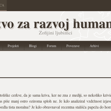
ICA
vo za razvoj human
Zofijini ljubimci
Projekti
Blogi
Forum
Povezave
Arhivi
iške cerkve, da je sama kriva, ker ne zna z mediji, so nekoliko krivič
as piše manj ostro oziroma sploh ne. Je kdo analiziral vzdržnost izjave 
vedla tista moralna? Je kdo obravnaval recentna stališča papeža do hom