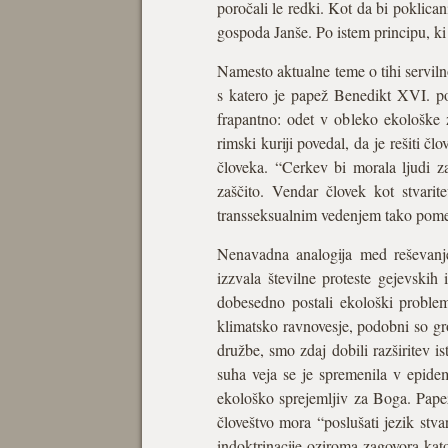
poročali le redki. Kot da bi poklican
gospoda Janše. Po istem principu, ki
Namesto aktualne teme o tihi servilno
s katero je papež Benedikt XVI. post
frapantno: odet v obleko ekološke 
rimski kuriji povedal, da je rešiti 
človeka. “Cerkev bi morala ljudi z
zaščito. Vendar človek kot stvari
transseksualnim vedenjem tako pome
Nenavadna analogija med reševanje
izzvala številne proteste gejevskih
dobesedno postali ekološki problem
klimatsko ravnovesje, podobni so gro
družbe, smo zdaj dobili razširitev i
suha veja se je spremenila v epide
ekološko sprejemljiv za Boga. Papež
človeštvo mora “poslušati jezik stv
indoktrinacije oziroma zagovora kato