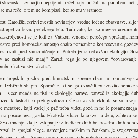
i slovenski novinarji o neprijetnih rečeh raje molčali, na podoben nači
 se mu reče: o tem ne bom pisal, ker so mu v sramoto!
sti Katoliški cerkvi zvestih novinarjev, vredne ločene obravnave, si je 
regel za božič preteklega leta. Tudi zato, ker so njegovi argumenti p
zaskrbljenosti se je lotil za Vatikan venomer perečega vprašanja ho
človeštvo pred homoseksualnostjo enako pomembno kot reševanje gozdov. 
avarovati pred samouničenjem. Potrebujemo nekakšno ekologijo člov
tev ne zasluži nič manj.” Zaradi tega je po njegovem “obvarovanj
mbno kot varstvo okolja”.
m tropskih gozdov pred klimatskimi spremembami in ohranitvijo čl
 in lezbičnih skupin. Sporočilo, ki so ga označili za izrazito homof
 – sicer menda ne tisti iz ekologije narave, temveč iz ekologije du
zeči katastrofi, ki preti gozdovom. Če so včasih rekli, da so suha ve
ste metafore, kajti vselej je pač treba videti gozd in ne le posamezneg
mijo posušenega gozda. Ekološki zdravniki so že na delu, zahteva s
evo mnenje, da je izstopanje iz tradicionalnih heteroseksualnih odno
arstva” in sprejeti vloge, namenjene moškim in ženskam, je svojevrstn
liškega nauka. Ampak četudi bi ravnali dobrohotno in poskušali iz “eko