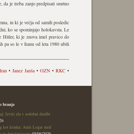
, da je treba zanjo predpisati smrtno
mna, in ki je večja od samih posledic
 dni, ko se spominjajo holokavsta. Le
e Hitler, ki je znova imel pravico do
h pa so le v Iranu od leta 1980 ubili
Iran
•
Janez Janša
•
OZN
•
RKC
•
o branje
aj: Izviri zla v sodobni družbi
26
g kot krinka: Anže Logar med
 in depolarizacijo
05/06/2026