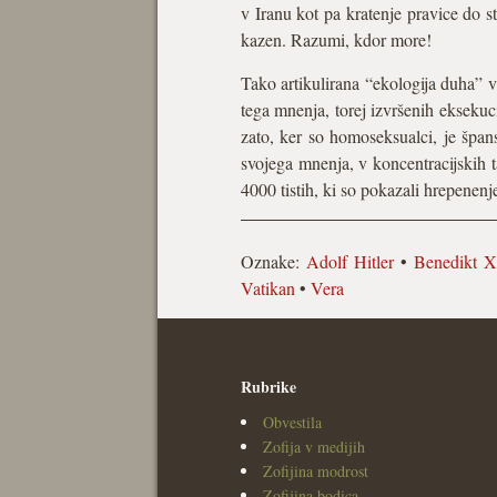
v Iranu kot pa kratenje pravice do s
kazen. Razumi, kdor more!
Tako artikulirana “ekologija duha” v
tega mnenja, torej izvršenih eksekuc
zato, ker so homoseksualci, je špans
svojega mnenja, v koncentracijskih t
4000 tistih, ki so pokazali hrepenenj
Oznake:
Adolf Hitler
•
Benedikt X
Vatikan
•
Vera
Rubrike
Obvestila
Zofija v medijih
Zofijina modrost
Zofijina bodica