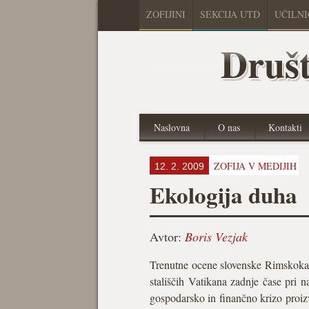
ZOFIJINI
SEKCIJA UTD
UČILN
Društ
Naslovna
O nas
Kontakti
ZOFIJA V MEDIJIH
12. 2. 2009
Ekologija duha
Avtor:
Boris Vezjak
Trenutne ocene slovenske Rimskokatol
stališčih Vatikana zadnje čase pri n
gospodarsko in finančno krizo proiz