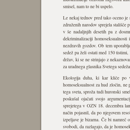
smisel, nam to ne bi uspelo.
Le nekaj tednov pred tako oceno je n
združenih narodov sprejela stališče 
v še nadaljnjih desetih pa z dosmr
dekriminalizaciji homoseksualnosti i
nezdravih gozdov. Ob tem uporabljen
sedež pa želi ostati med 150 tistimi,
držav, ki se ne strinjajo z nekaznov
za uradnega glasnika Svetega sedeža,
Ekologija duha, ki kar kliče po v
homoseksualnost za hud zločin, ne 
tega sveta, sproža tudi huronski sm
poskušal ojačati svojo argumentaci
sprejetega v OZN 18. decembra lani. 
način pojasnil, da po njegovem reso
izpeljave je bizarna. Če bi namreč o
svobodi, da razlagajo, da je homose