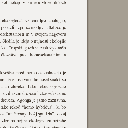
n, kot molčijo v primeru vloženih tožb
treba ogledati vznemirljivo analogijo,
o definiciji nezmotljivi. Stališče je
moseksualnosti in v svojem nagovoru
Sledila je ideja o nujnosti ekologije
eka. Tropski gozdovi zaslužijo našo
e človeštva pred homoseksualnim in
oveštva pred homoseksualnostjo je
obno, je enostavno: homoseksualci so
ha ali človeka. Tako rekoč ogrožajo
ja na zdravem drevesu heteroseksualne
a drevesa. Agonija je jasno zaznavna,
e tako rekoč “homo hybridus”, ki bo
sov “uničevanje božjega dela”, zakaj
a zloraba pojma ekologije za potrebe
logije človeka” iztisniti sprejemljiv