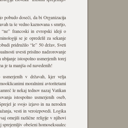
ojo pobudo doseči, da bi Organizacija
žavah ta še vedno kaznovana s smrtjo,
 “ne” francoski in evropski ideji o
minologiji se je opredelil za sekanje
budi pridružilo “le” 50 držav, Sveti
sualnosti uvesti prisilno nadzorovanje
 ubijanje istospolno usmerjenih torej
ma je ta manjša od navedenih!
 usmerjenih v državah, kjer velja
mooklicanimi moralnimi avtoritetami
namreč le nekaj tednov nazaj Vatikan
novanja istospolno usmerjenih oseb,
Sprejel je svojo izjavo in na neroden
žanja, vesti in veroizpovedi. Logika
j omejili različne religije v njihovi
lj sprejemljiv obešeni homoseksualec