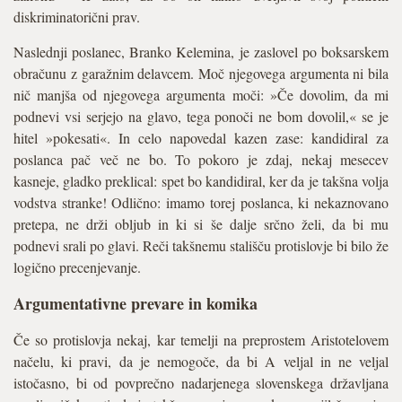
diskriminatorični prav.
Naslednji poslanec, Branko Kelemina, je zaslovel po boksarskem
obračunu z garažnim delavcem. Moč njegovega argumenta ni bila
nič manjša od njegovega argumenta moči: »Če dovolim, da mi
podnevi vsi serjejo na glavo, tega ponoči ne bom dovolil,« se je
hitel »pokesati«. In celo napovedal kazen zase: kandidiral za
poslanca pač več ne bo. To pokoro je zdaj, nekaj mesecev
kasneje, gladko preklical: spet bo kandidiral, ker da je takšna volja
vodstva stranke! Odlično: imamo torej poslanca, ki nekaznovano
pretepa, ne drži obljub in ki si še dalje srčno želi, da bi mu
podnevi srali po glavi. Reči takšnemu stališču protislovje bi bilo že
logično precenjevanje.
Argumentativne prevare in komika
Če so protislovja nekaj, kar temelji na preprostem Aristotelovem
načelu, ki pravi, da je nemogoče, da bi A veljal in ne veljal
istočasno, bi od povprečno nadarjenega slovenskega državljana