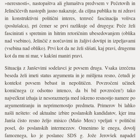
»neresnosti«, nastopaštva ali glumaštva predvsem v Pečetovih in
Jelinčičevih nastopih jasno nakazuje, da ciljna publika tu ni zdravi
in konstruktivni politični interes, temveč fascinacija volivca
(poslušalca), pri čemer se prvi razlikuje od drugega: Peče želi
fascinirati s spretnim in hitrim retoričnim ubesedovanjem (oblika
nad vsebino), Jelinčič z norčavimi in žaljivi dovtipi in izpeljavami
(vsebina nad obliko). Prvi kot da ne želi slišati, kaj pravi, drugemu
kot da mu ni mar, v kakšni maniri pravi.
Situacija z Janševimi sodelavci je povsem druga. Vsaka izrečena
beseda želi imeti status argumenta in je mišljena resno, četudi je
kontekst povsem bebast in nepolitičen. Povzročeni učinek
komičnega (z odsotno intenco, da bi bil povzročen!) tako
največkrat izhaja iz nesorazmerja med iskreno resnostjo namere po
argumentiranju in neprimernostjo predmeta. Primerov bi lahko
našli nešteto: od aktualne izbire poslanskih kandidatov, kjer ima
Janša čisto resno željo misico (Mašo Merc) vpeljati v politični
posel, do poslanskih intermezzov. Omenimo le enega, dovolj
famoznega, ko je poslanec SDS g. Jože Jerovšek napadel