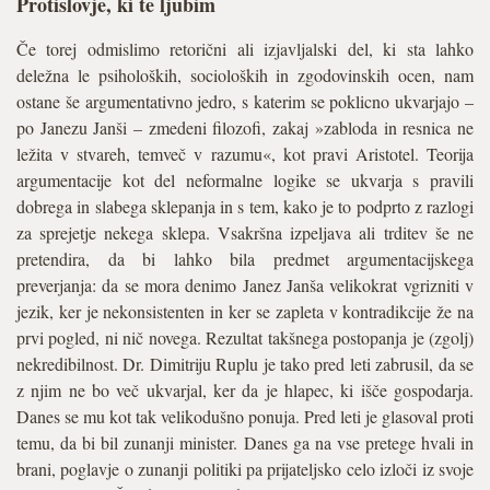
Protislovje, ki te ljubim
Če torej odmislimo retorični ali izjavljalski del, ki sta lahko
deležna le psiholoških, socioloških in zgodovinskih ocen, nam
ostane še argumentativno jedro, s katerim se poklicno ukvarjajo –
po Janezu Janši – zmedeni filozofi, zakaj »zabloda in resnica ne
ležita v stvareh, temveč v razumu«, kot pravi Aristotel. Teorija
argumentacije kot del neformalne logike se ukvarja s pravili
dobrega in slabega sklepanja in s tem, kako je to podprto z razlogi
za sprejetje nekega sklepa. Vsakršna izpeljava ali trditev še ne
pretendira, da bi lahko bila predmet argumentacijskega
preverjanja: da se mora denimo Janez Janša velikokrat vgrizniti v
jezik, ker je nekonsistenten in ker se zapleta v kontradikcije že na
prvi pogled, ni nič novega. Rezultat takšnega postopanja je (zgolj)
nekredibilnost. Dr. Dimitriju Ruplu je tako pred leti zabrusil, da se
z njim ne bo več ukvarjal, ker da je hlapec, ki išče gospodarja.
Danes se mu kot tak velikodušno ponuja. Pred leti je glasoval proti
temu, da bi bil zunanji minister. Danes ga na vse pretege hvali in
brani, poglavje o zunanji politiki pa prijateljsko celo izloči iz svoje