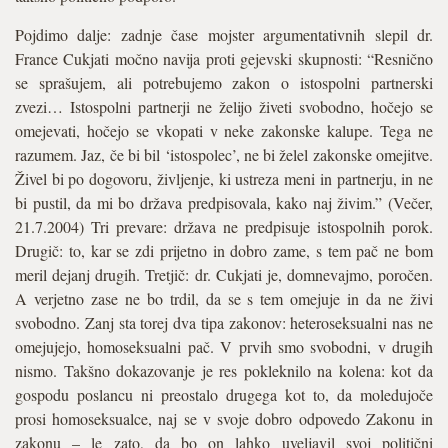
Pojdimo dalje: zadnje čase mojster argumentativnih slepil dr.
France Cukjati močno navija proti gejevski skupnosti: “Resnično
se sprašujem, ali potrebujemo zakon o istospolni partnerski
zvezi… Istospolni partnerji ne želijo živeti svobodno, hočejo se
omejevati, hočejo se vkopati v neke zakonske kalupe. Tega ne
razumem. Jaz, če bi bil ‘istospolec’, ne bi želel zakonske omejitve.
Živel bi po dogovoru, življenje, ki ustreza meni in partnerju, in ne
bi pustil, da mi bo država predpisovala, kako naj živim.” (Večer,
21.7.2004) Tri prevare: država ne predpisuje istospolnih porok.
Drugič: to, kar se zdi prijetno in dobro zame, s tem pač ne bom
meril dejanj drugih. Tretjič: dr. Cukjati je, domnevajmo, poročen.
A verjetno zase ne bo trdil, da se s tem omejuje in da ne živi
svobodno. Zanj sta torej dva tipa zakonov: heteroseksualni nas ne
omejujejo, homoseksualni pač. V prvih smo svobodni, v drugih
nismo. Takšno dokazovanje je res pokleknilo na kolena: kot da
gospodu poslancu ni preostalo drugega kot to, da moledujoče
prosi homoseksualce, naj se v svoje dobro odpovedo Zakonu in
zakonu – le zato, da bo on lahko uveljavil svoj politični