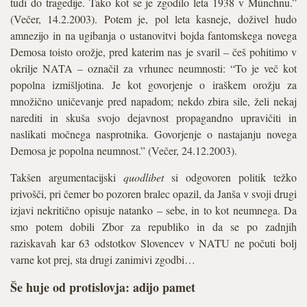
tudi do tragedije. Tako kot se je zgodilo leta 1938 v Münchnu.”
(Večer, 14.2.2003). Potem je, pol leta kasneje, doživel hudo
amnezijo in na ugibanja o ustanovitvi bojda fantomskega novega
Demosa toisto orožje, pred katerim nas je svaril – češ pohitimo v
okrilje NATA – označil za vrhunec neumnosti: “To je več kot
popolna izmišljotina. Je kot govorjenje o iraškem orožju za
množično uničevanje pred napadom; nekdo zbira sile, želi nekaj
narediti in skuša svojo dejavnost propagandno upravičiti in
naslikati močnega nasprotnika. Govorjenje o nastajanju novega
Demosa je popolna neumnost.” (Večer, 24.12.2003).
Takšen argumentacijski
quodlibet
si odgovoren politik težko
privošči, pri čemer bo pozoren bralec opazil, da Janša v svoji drugi
izjavi nekritično opisuje natanko – sebe, in to kot neumnega. Da
smo potem dobili Zbor za republiko in da se po zadnjih
raziskavah kar 63 odstotkov Slovencev v NATU ne počuti bolj
varne kot prej, sta drugi zanimivi zgodbi…
Še huje od protislovja: adijo pamet