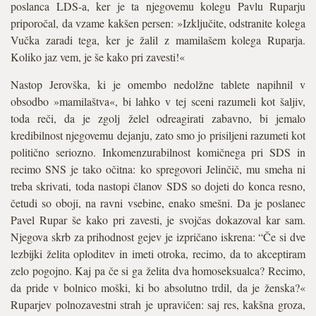
poslanca LDS-a, ker je ta njegovemu kolegu Pavlu Ruparju
priporočal, da vzame kakšen persen: »Izključite, odstranite kolega
Vučka zaradi tega, ker je žalil z mamilašem kolega Ruparja.
Koliko jaz vem, je še kako pri zavesti!«
Nastop Jerovška, ki je omembo nedolžne tablete napihnil v
obsodbo »mamilaštva«, bi lahko v tej sceni razumeli kot šaljiv,
toda reči, da je zgolj želel odreagirati zabavno, bi jemalo
kredibilnost njegovemu dejanju, zato smo jo prisiljeni razumeti kot
politično seriozno. Inkomenzurabilnost komičnega pri SDS in
recimo SNS je tako očitna: ko spregovori Jelinčič, mu smeha ni
treba skrivati, toda nastopi članov SDS so dojeti do konca resno,
četudi so oboji, na ravni vsebine, enako smešni. Da je poslanec
Pavel Rupar še kako pri zavesti, je svojčas dokazoval kar sam.
Njegova skrb za prihodnost gejev je izpričano iskrena: “Če si dve
lezbijki želita oploditev in imeti otroka, recimo, da to akceptiram
zelo pogojno. Kaj pa če si ga želita dva homoseksualca? Recimo,
da pride v bolnico moški, ki bo absolutno trdil, da je ženska?«
Ruparjev polnozavestni strah je upravičen: saj res, kakšna groza,