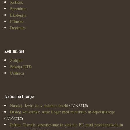
Kotiček
Speculum
Ekologija
Filmsko
Donirajte
Zofijini.net
Zofijini
Sekcija UTD
Učilnica
Aktualno branje
Natečaj: Izviri zla v sodobni družbi
02/07/2026
Dialog kot krinka: Anže Logar med mimikrijo in depolarizacijo
05/06/2026
Inštitut Trivelis, zastraševanje in sankcije EU proti posameznikom in