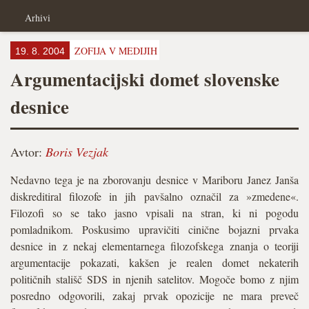
Arhivi
ZOFIJA V MEDIJIH
19. 8. 2004
Argumentacijski domet slovenske
desnice
Avtor:
Boris Vezjak
Nedavno tega je na zborovanju desnice v Mariboru Janez Janša
diskreditiral filozofe in jih pavšalno označil za »zmedene«.
Filozofi so se tako jasno vpisali na stran, ki ni pogodu
pomladnikom. Poskusimo upravičiti cinične bojazni prvaka
desnice in z nekaj elementarnega filozofskega znanja o teoriji
argumentacije pokazati, kakšen je realen domet nekaterih
političnih stališč SDS in njenih satelitov. Mogoče bomo z njim
posredno odgovorili, zakaj prvak opozicije ne mara preveč