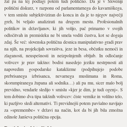
žal pa na tej podlagi potem tudi politično. Da je v Sloveniji
politični diskurz, v razponu od parlamentarnega do kavarniškega,
v tem smislu subjektiviziran do konca in da je to njegov največji
greh, bi veljalo analizirati na drugem mestu. Profesionalnih
politikov in državljanov, ki jih volijo, pač primarno v svojih
odločitvah in premisleku ne bi smela voditi čustva, kot se dogaja
zdaj. Še več: slovenska politična desnica manipulativno gradi prav
na njih, na projekcijah sovraštva, jeze in besa, občutku nemoči in
zlaganosti, neuspešnosti in neizpolnjenih obljub. In odločanje
volivcev je prav takšno: bodisi nasedejo jeziku nestrpnosti ali
napovedim gospodarske kataklizme (podpihujejo podobe
prebrisanega izbrisanca, nevarnega muslimana in Roma,
skorumpiranega župana ali sodnika…) ali pa mu, sicer malo bolj
previdno, vendarle sledijo v smislu »kjer je dim, je tudi ogenj«. S
tem dobimo dva tipa takšnih volivcev: čiste vernike in volilno telo,
ki pazljivo sledi alternativi. Ti previdnejši potem pavšalno navijajo
za »spremembe« v državi na način, kot da bi jih bila zmožna
edinole Janševa politična opcija.