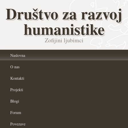
Društvo za razvoj
humanistike
Zofijini ljubimci
Naslovna
O nas
Kontakti
Projekti
Blogi
Forum
Povezave