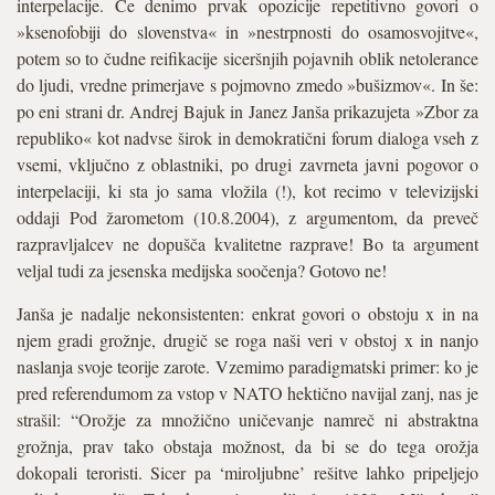
interpelacije. Če denimo prvak opozicije repetitivno govori o
»ksenofobiji do slovenstva« in »nestrpnosti do osamosvojitve«,
potem so to čudne reifikacije siceršnjih pojavnih oblik netolerance
do ljudi, vredne primerjave s pojmovno zmedo »bušizmov«. In še:
po eni strani dr. Andrej Bajuk in Janez Janša prikazujeta »Zbor za
republiko« kot nadvse širok in demokratični forum dialoga vseh z
vsemi, vključno z oblastniki, po drugi zavrneta javni pogovor o
interpelaciji, ki sta jo sama vložila (!), kot recimo v televizijski
oddaji Pod žarometom (10.8.2004), z argumentom, da preveč
razpravljalcev ne dopušča kvalitetne razprave! Bo ta argument
veljal tudi za jesenska medijska soočenja? Gotovo ne!
Janša je nadalje nekonsistenten: enkrat govori o obstoju x in na
njem gradi grožnje, drugič se roga naši veri v obstoj x in nanjo
naslanja svoje teorije zarote. Vzemimo paradigmatski primer: ko je
pred referendumom za vstop v NATO hektično navijal zanj, nas je
strašil: “Orožje za množično uničevanje namreč ni abstraktna
grožnja, prav tako obstaja možnost, da bi se do tega orožja
dokopali teroristi. Sicer pa ‘miroljubne’ rešitve lahko pripeljejo