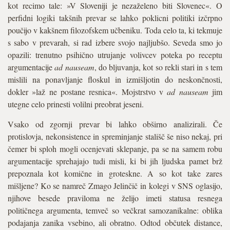
kot recimo tale: »V Sloveniji je nezaželeno biti Slovenec«. O
perfidni logiki takšnih prevar se lahko poklicni politiki izčrpno
poučijo v kakšnem filozofskem učbeniku. Toda celo ta, ki tekmuje
s sabo v prevarah, si rad izbere svojo najljubšo. Seveda smo jo
opazili: trenutno psihično utrujanje volivcev poteka po receptu
argumentacije
ad nauseam
, do bljuvanja, kot so rekli stari in s tem
mislili na ponavljanje floskul in izmišljotin do neskončnosti,
dokler »laž ne postane resnica«. Mojstrstvo v
ad nauseam
jim
utegne celo prinesti volilni preobrat jeseni.
Vsako od zgornji prevar bi lahko obširno analizirali. Če
protislovja, nekonsistence in spreminjanje stališč še niso nekaj, pri
čemer bi sploh mogli ocenjevati sklepanje, pa se na samem robu
argumentacije sprehajajo tudi misli, ki bi jih ljudska pamet brž
prepoznala kot komične in groteskne. A so kot take zares
mišljene? Ko se namreč Zmago Jelinčič in kolegi v SNS oglasijo,
njihove besede praviloma ne želijo imeti statusa resnega
političnega argumenta, temveč so večkrat samozanikalne: oblika
podajanja zanika vsebino, ali obratno. Odtod občutek distance,