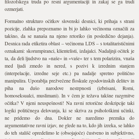
filozofskega truda po resni argumentaciji in zakaj se ga trudi
ozmerjati.
Formalno strukturo očitkov slovenski desnici, ki prihaja s strani
pozicije, zlahka prepoznamo in bi jo lahko večinoma označili za
takšno, da se nanaša na njeno retoriko (in posledično dejanja).
Desnica rada etiketira oblast – večinoma LDS – s totalitarističnimi
oznakami: skorumpiranci, klientelisti, izdajalci. Nadaljnji očitek je
ta, da deli ljudstvo na »naše« in »vaše« ter s tem polarizira, vnaša
med ljudi zmedo in nered, s pozivi k izrednim stanjem
(interpelacije, izredne seje etc.) pa nadalje spretno politično
manipulira. Uporablja prežvečene floskule zgodovinskih delitev in
piha na dušo narodove nestrpnosti (izbrisani, Romi,
homoseksualci, muslimani). In v čem je težava takšne razgrnitve
očitka? V njeni neuspešnosti! Na ravni retorične deskripcije taki
logiki političnega delovanja, ki se skriva za psihološkimi učinki,
ne pridemo do dna. Dokler ne naredimo premika do
argumentativne ravni izjav, ne glede na to, kdo jih izreka, se lahko
do teh stališč opredelimo le (obsojajoče) čustveno in subjektivno,