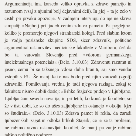
Argumentacija ima karseda veliko opravka z zdravo pametjo in
razumom (vsaj z njunimi bolj dejavnimi deli). In glej – ta je zelo v
čislih pri prvaku opozicije. V zadnjem intervjuju do nje ne skriva
simpatij: »Najbolj pri ljudeh cenim zdravo pamet«. Pa poglejmo,
koliko je premorejo njegovi strankarski kolegi. Pred slabim letom
je vodja poslanske skupine SDS, sicer zdravnik, politično
argumentiral ustanovitev medicinske fakultete v Mariboru, češ da
bo ta varovala Slovenijo pred »vdorom germanskega
intelektualnega potenciala« (Delo, 3.10.03). Zdravemu razumu ni
jasno, čemu bi se takšnega vdora duha branili, saj smo vendar
vstopili v EU. Še manj, kako nas bodo pred njim varovali (zgolj)
zdravniki. Pomilovanja vredna je tudi njegova razlaga, zakaj te
fakultete nismo dobili doslej: »Brhke Štajerke pridejo v Ljubljano,
Ljubljančani seveda navalijo, in pri letih, ko končajo fakulteto, so
že v tisti dobi, ko so do ušes zaljubljene in ostanejo v okolju, kjer
so študirale.« (Delo, 3.10.03) Zdrava pamet bi rekla, da zaradi
ljubezenskih zagat in odtoka brhkih Štajerk, če je že ta problem,
ne rabimo ravno ustanavljati fakultet, še manj pa zanje rabimo
takšno politično podporo.