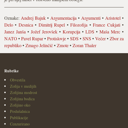
Oznake:
Andrej Bajuk
•
Argumentacija
•
Argumenti
•
Aristotel
•
Delo
•
Desnica
•
Dimitrij Rupel
•
Filozofija
•
France Cukjati
•
Janez Janša
•
Jožef Jerovšek
•
Korupcija
•
LDS
•
Maša Merc
•
NATO
•
Pavel Rupar
•
Protislovje
•
SDS
•
SNS
•
Večer
•
Zbor za
republiko
•
Zmago Jelinčič
•
Zmote
•
Zoran Thaler
Rubrike
Obvestila
Zofija v medijih
Zofijina modrost
Zofijina bodica
Zofijino oko
Poslušalnica
Publikacije
Cenzurirano