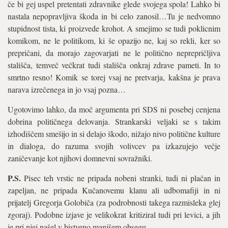
če bi gej uspel pretentati zdravnike glede svojega spola! Lahko bi
nastala nepopravljiva škoda in bi celo zanosil…Tu je nedvomno
stupidnost tista, ki proizvede krohot. A smejimo se tudi poklicnim
komikom, ne le politikom, ki še opazijo ne, kaj so rekli, ker so
prepričani, da morajo zagovarjati ne le politično neprepričljiva
stališča, temveč večkrat tudi stališča onkraj zdrave pameti. In to
smrtno resno! Komik se torej vsaj ne pretvarja, kakšna je prava
narava izrečenega in jo vsaj pozna…
Ugotovimo lahko, da moč argumenta pri SDS ni posebej cenjena
dobrina političnega delovanja. Strankarski veljaki se s takim
izhodiščem smešijo in si delajo škodo, nižajo nivo politične kulture
in dialoga, do razuma svojih volivcev pa izkazujejo večje
zaničevanje kot njihovi domnevni sovražniki.
P.S.
Pisec teh vrstic ne pripada nobeni stranki, tudi ni plačan in
zapeljan, ne pripada Kučanovemu klanu ali udbomafiji in ni
prijatelj Gregorja Golobiča (za podrobnosti takega razmisleka glej
zgoraj). Podobne izjave je velikokrat kritiziral tudi pri levici, a jih
je pri njej našel v bistveno manjšem obsegu.