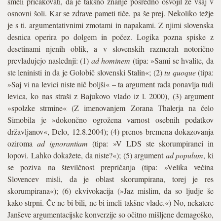
smeli pričakovati, da je takšno znanje posredno osvojil že vsaj v
osnovni šoli. Kar se zdrave pameti tiče, pa še prej. Nekoliko težje
je s ti. argumentativnimi zmotami in napakami. Z njimi slovenska
desnica operira po dolgem in počez. Logika pozna spiske z
desetinami njenih oblik, a v slovenskih razmerah notorično
prevladujejo naslednji: (1)
ad hominem
(tipa: »Sami se hvalite, da
ste leninisti in da je Golobič slovenski Stalin«; (2)
tu quoque
(tipa:
»Saj vi na levici niste nič boljši« – ta argument rada ponavlja tudi
levica, ko nas straši z Bajukovo vlado iz l. 2000), (3) argument
»spolzke strmine« (Z imenovanjem Zorana Thalerja na čelo
Simobila je »dokončno ogrožena varnost osebnih podatkov
državljanov«, Delo, 12.8.2004); (4) prenos bremena dokazovanja
oziroma
ad ignorantiam
(tipa: »V LDS ste skorumpiranci in
lopovi. Lahko dokažete, da niste?«); (5) argument
ad populum
, ki
se poziva na številčnost prepričanja (tipa: »Velika večina
Slovencev misli, da je oblast skorumpirana, torej je res
skorumpirana«); (6) ekvivokacija (»Jaz mislim, da so ljudje še
kako strpni. Če ne bi bili, ne bi imeli takšne vlade.«) No, nekatere
Janševe argumentacijske konverzije so očitno mišljene demagoško,