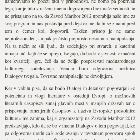
nameravamo to početi tudi v prihodnosti, ne bomo pa pokrivali
tega, kar je bilo v našem imenu dogovorjeno brez naše vednosti, in
ne pristajamo na to, da Zavod Maribor 2012 uporablja naše ime za
svoj program in nas postavlja pred dejstvo, ne da bi se z nami pred
tem o čemer koli dogovoril. Takšen pristop je ne samo
neprofesionalen, ampak je čisto preprosto nesramna manipulacija.
Na ta način se sili ljudi, da sodelujejo pri stvareh, s katerimi
nimajo nič, kajti če se uprejo, tvegajo, da bodo v javnosti označeni
kot kvaritelji igre, češ da ne želijo pospeševati mednarodnega
kulturnega sodelovanja. Vendar bom odgovorna urednica
Dialogov tvegala. Tovrstne manipulacije ne dovoljujem.
Ker v vabilu piše, da se bodo Dialogi in Jelenkor pogovarjali »o
potencialu in vlogi literature v osrednji Evropi, o možnostih
literarnih časopisov zunaj glavnih mest v manjših državah ter o
prispevanju omenjenih časopisov k nazivu Evropske prestolnice
kulture« me zanima, kaj si organizatorji na Zavodu Maribor 2012
predstavljajo, kdo da se bo v imenu Dialogov o tem pogovarjal, ko
pa odgovorna urednica k sodelovanju v tovrstnem pogovoru sploh