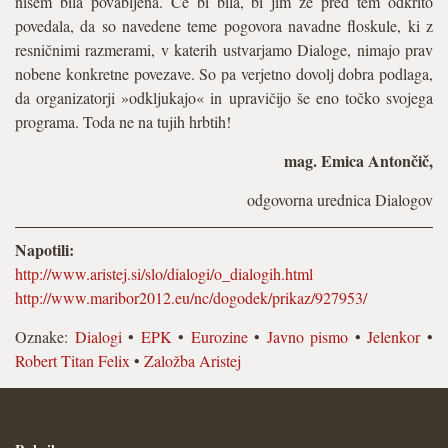
nisem bila povabljena. Če bi bila, bi jim že pred tem odkrito
povedala, da so navedene teme pogovora navadne floskule, ki z
resničnimi razmerami, v katerih ustvarjamo Dialoge, nimajo prav
nobene konkretne povezave. So pa verjetno dovolj dobra podlaga,
da organizatorji »odkljukajo« in upravičijo še eno točko svojega
programa. Toda ne na tujih hrbtih!
mag. Emica Antončič,
odgovorna urednica Dialogov
Napotili:
http://www.aristej.si/slo/dialogi/o_dialogih.html
http://www.maribor2012.eu/nc/dogodek/prikaz/927953/
Oznake:
Dialogi
•
EPK
•
Eurozine
•
Javno pismo
•
Jelenkor
•
Robert Titan Felix
•
Založba Aristej