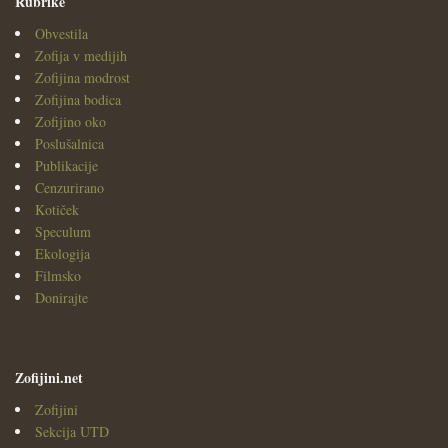
Rubrike
Obvestila
Zofija v medijih
Zofijina modrost
Zofijina bodica
Zofijino oko
Poslušalnica
Publikacije
Cenzurirano
Kotiček
Speculum
Ekologija
Filmsko
Donirajte
Zofijini.net
Zofijini
Sekcija UTD