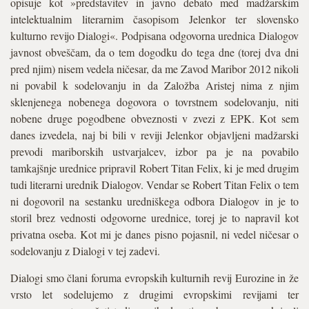
opisuje kot »predstavitev in javno debato med madžarskim
intelektualnim literarnim časopisom Jelenkor ter slovensko
kulturno revijo Dialogi«. Podpisana odgovorna urednica Dialogov
javnost obveščam, da o tem dogodku do tega dne (torej dva dni
pred njim) nisem vedela ničesar, da me Zavod Maribor 2012 nikoli
ni povabil k sodelovanju in da Založba Aristej nima z njim
sklenjenega nobenega dogovora o tovrstnem sodelovanju, niti
nobene druge pogodbene obveznosti v zvezi z EPK. Kot sem
danes izvedela, naj bi bili v reviji Jelenkor objavljeni madžarski
prevodi mariborskih ustvarjalcev, izbor pa je na povabilo
tamkajšnje urednice pripravil Robert Titan Felix, ki je med drugim
tudi literarni urednik Dialogov. Vendar se Robert Titan Felix o tem
ni dogovoril na sestanku uredniškega odbora Dialogov in je to
storil brez vednosti odgovorne urednice, torej je to napravil kot
privatna oseba. Kot mi je danes pisno pojasnil, ni vedel ničesar o
sodelovanju z Dialogi v tej zadevi.
Dialogi smo člani foruma evropskih kulturnih revij Eurozine in že
vrsto let sodelujemo z drugimi evropskimi revijami ter