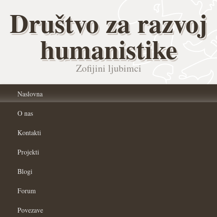
Društvo za razvoj
humanistike
Zofijini ljubimci
Naslovna
O nas
Kontakti
Projekti
Blogi
Forum
Povezave