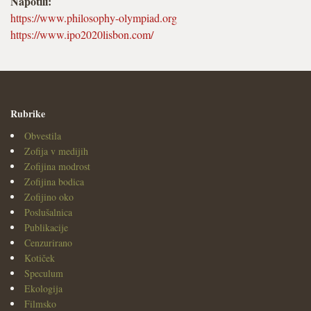
Napotili:
https://www.philosophy-olympiad.org
https://www.ipo2020lisbon.com/
Rubrike
Obvestila
Zofija v medijih
Zofijina modrost
Zofijina bodica
Zofijino oko
Poslušalnica
Publikacije
Cenzurirano
Kotiček
Speculum
Ekologija
Filmsko