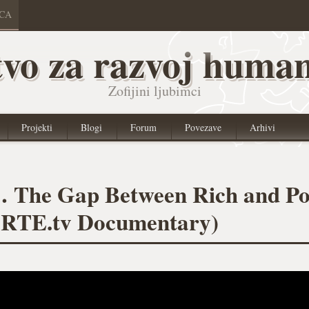
ICA
vo za razvoj human
Zofijini ljubimci
Projekti
Blogi
Forum
Povezave
Arhivi
t… The Gap Between Rich and P
ARTE.tv Documentary)