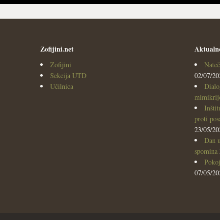
Zofijini.net
Aktualn
Zofijini
Nateč
Sekcija UTD
02/07/20
Učilnica
Dialo
mimikrijo
Inšti
proti po
23/05/20
Dan u
spomina
Pokoj
07/05/20