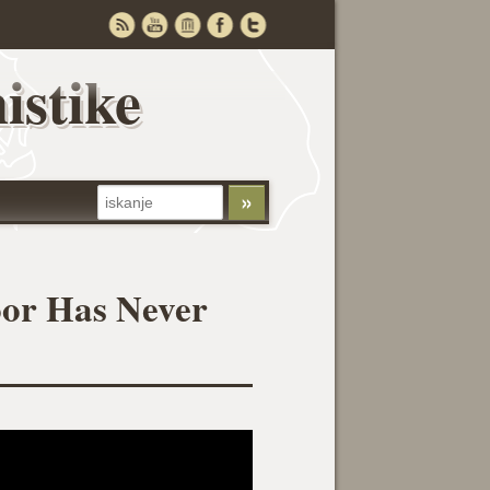
istike
oor Has Never