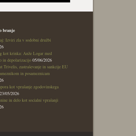
o branje
aj: Izviri zla v sodobni družbi
26
g kot krinka: Anže Logar med
 in depolarizacijo
05/06/2026
tut Trivelis, zastraševanje in sankcije EU
sameznikom in posameznicam
26
pora kot vprašanje zgodovinskega
23/05/2026
nine in delo kot socialni vprašanji
26