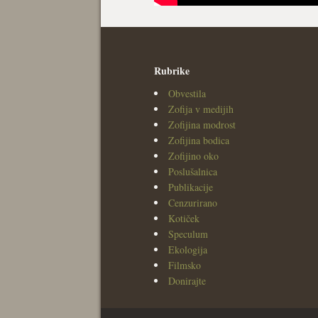
Rubrike
Obvestila
Zofija v medijih
Zofijina modrost
Zofijina bodica
Zofijino oko
Poslušalnica
Publikacije
Cenzurirano
Kotiček
Speculum
Ekologija
Filmsko
Donirajte