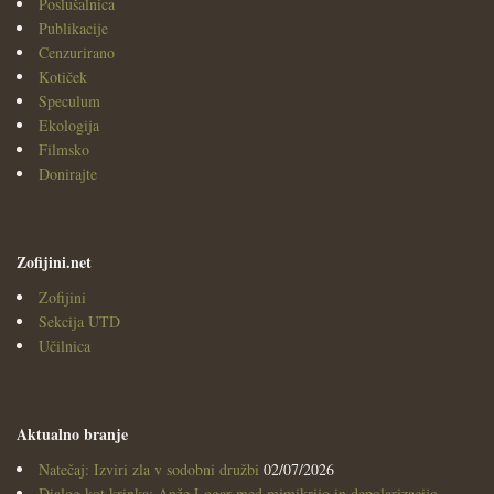
Poslušalnica
Publikacije
Cenzurirano
Kotiček
Speculum
Ekologija
Filmsko
Donirajte
Zofijini.net
Zofijini
Sekcija UTD
Učilnica
Aktualno branje
Natečaj: Izviri zla v sodobni družbi
02/07/2026
Dialog kot krinka: Anže Logar med mimikrijo in depolarizacijo