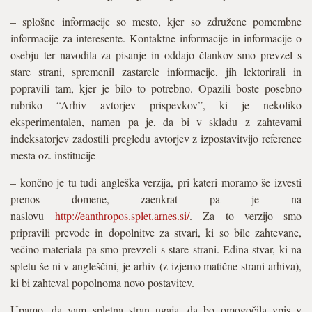
– splošne informacije so mesto, kjer so združene pomembne
informacije za interesente. Kontaktne informacije in informacije o
osebju ter navodila za pisanje in oddajo člankov smo prevzel s
stare strani, spremenil zastarele informacije, jih lektorirali in
popravili tam, kjer je bilo to potrebno. Opazili boste posebno
rubriko “Arhiv avtorjev prispevkov”, ki je nekoliko
eksperimentalen, namen pa je, da bi v skladu z zahtevami
indeksatorjev zadostili pregledu avtorjev z izpostavitvijo reference
mesta oz. institucije
– končno je tu tudi angleška verzija, pri kateri moramo še izvesti
prenos domene, zaenkrat pa je na
naslovu
http://eanthropos.splet.arnes.si/
. Za to verzijo smo
pripravili prevode in dopolnitve za stvari, ki so bile zahtevane,
večino materiala pa smo prevzeli s stare strani. Edina stvar, ki na
spletu še ni v angleščini, je arhiv (z izjemo matične strani arhiva),
ki bi zahteval popolnoma novo postavitev.
Upamo, da vam spletna stran ugaja, da bo omogočila vpis v