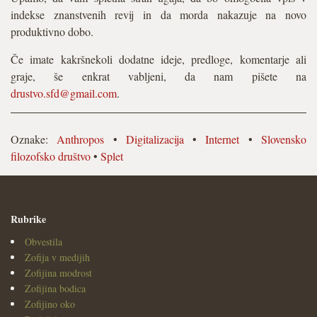
indekse znanstvenih revij in da morda nakazuje na novo
produktivno dobo.
Če imate kakršnekoli dodatne ideje, predloge, komentarje ali
graje, še enkrat vabljeni, da nam pišete na
drustvo.sfd@gmail.com
.
Oznake:
Anthropos
•
Digitalizacija
•
Internet
•
Slovensko
filozofsko društvo
•
Splet
Rubrike
Obvestila
Zofija v medijih
Zofijina modrost
Zofijina bodica
Zofijino oko