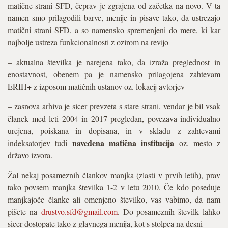
matične strani SFD, čeprav je zgrajena od začetka na novo. V ta
namen smo prilagodili barve, menije in pisave tako, da ustrezajo
matični strani SFD, a so namensko spremenjeni do mere, ki kar
najbolje ustreza funkcionalnosti z ozirom na revijo
– aktualna številka je narejena tako, da izraža preglednost in
enostavnost, obenem pa je namensko prilagojena zahtevam
ERIH+ z izposom matičnih ustanov oz. lokacij avtorjev
– zasnova arhiva je sicer prevzeta s stare strani, vendar je bil vsak
članek med leti 2004 in 2017 pregledan, povezava individualno
urejena, poiskana in dopisana, in v skladu z zahtevami
navedena matična institucija
indeksatorjev tudi
oz. mesto z
državo izvora.
Žal nekaj posameznih člankov manjka (zlasti v prvih letih), prav
tako povsem manjka številka 1-2 v letu 2010. Če kdo poseduje
manjkajoče članke ali omenjeno številko, vas vabimo, da nam
pišete na
drustvo.sfd@gmail.com
. Do posameznih številk lahko
sicer dostopate tako z glavnega menija, kot s stolpca na desni