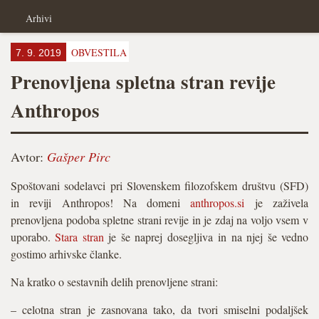
Arhivi
OBVESTILA
7. 9. 2019
Prenovljena spletna stran revije
Anthropos
Avtor:
Gašper Pirc
Spoštovani sodelavci pri Slovenskem filozofskem društvu (SFD)
in reviji Anthropos! Na domeni
anthropos.si
je zaživela
prenovljena podoba spletne strani revije in je zdaj na voljo vsem v
uporabo.
Stara stran
je še naprej dosegljiva in na njej še vedno
gostimo arhivske članke.
Na kratko o sestavnih delih prenovljene strani:
– celotna stran je zasnovana tako, da tvori smiselni podaljšek