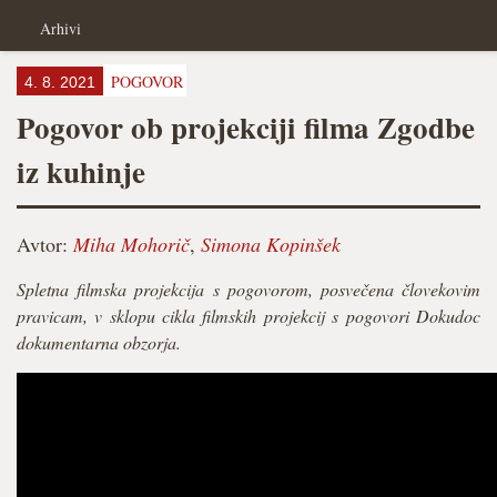
Arhivi
POGOVOR
4. 8. 2021
Pogovor ob projekciji filma Zgodbe
iz kuhinje
Avtor:
Miha Mohorič
,
Simona Kopinšek
Spletna filmska projekcija s pogovorom, posvečena človekovim
pravicam, v sklopu cikla filmskih projekcij s pogovori Dokudoc
dokumentarna obzorja.