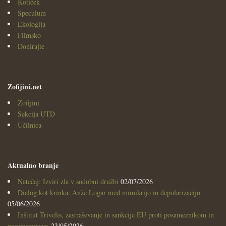
Kotiček
Speculum
Ekologija
Filmsko
Donirajte
Zofijini.net
Zofijini
Sekcija UTD
Učilnica
Aktualno branje
Natečaj: Izviri zla v sodobni družbi
02/07/2026
Dialog kot krinka: Anže Logar med mimikrijo in depolarizacijo
05/06/2026
Inštitut Trivelis, zastraševanje in sankcije EU proti posameznikom in
posameznicam
23/05/2026