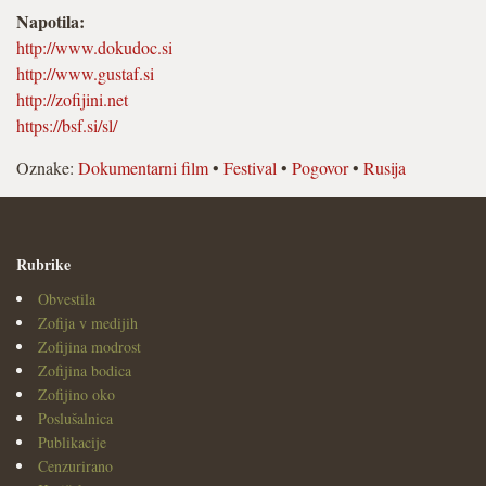
Napotila:
http://www.dokudoc.si
http://www.gustaf.si
http://zofijini.net
https://bsf.si/sl/
Oznake:
Dokumentarni film
•
Festival
•
Pogovor
•
Rusija
Rubrike
Obvestila
Zofija v medijih
Zofijina modrost
Zofijina bodica
Zofijino oko
Poslušalnica
Publikacije
Cenzurirano