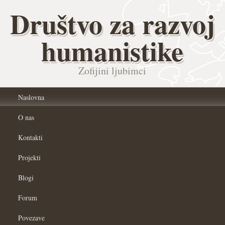
Društvo za razvoj
humanistike
Zofijini ljubimci
Naslovna
O nas
Kontakti
Projekti
Blogi
Forum
Povezave