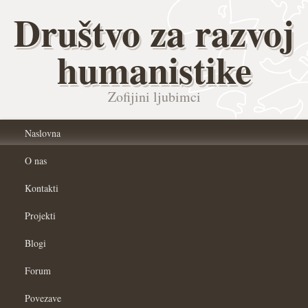
Društvo za razvoj
humanistike
Zofijini ljubimci
Naslovna
O nas
Kontakti
Projekti
Blogi
Forum
Povezave