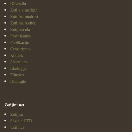
Obvestila
Zofija v medijih
Zofijina modrost
Zofijina bodica
Zofijino oko
Poslušalnica
Publikacije
Cenzurirano
Kotiček
Speculum
Ekologija
Filmsko
Donirajte
Zofijini.net
Zofijini
Sekcija UTD
Učilnica