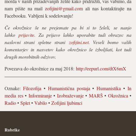
morda v naših prizadevanjih želite kako pridružiti, vas vabimo, da
nam pišite na mail
zofijini@gmail.com
ali nas kontaktirajte na
Facebooku. Vabljeni k sodelovanju!
Če okrožnice še ne prejemate pa bi si to želeli, se nanjo
lahko
prijavite
. Za prijavo lahko uporabite tudi obrazec na
naslovni strani spletne strani
zofijini.net
. Veseli bomo vaših
komentarjev in nasvetov kako okrožnico še izboljšati, kot tudi
drugih morebitnih odzivov.
Povezava do okrožnice za maj 2018:
http://eepurl.com/dtX6mX
Oznake:
Filozofija
•
Humanistična postaja
•
Humanistika
•
In
media res
•
Informiranje
•
Izobraževanje
•
MARŠ
•
Okrožnica
•
Radio
•
Splet
•
Vabilo
•
Zofijini ljubimci
Rubrike