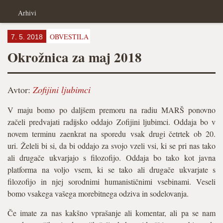
Arhivi
OBVESTILA
7. 5. 2018
Okrožnica za maj 2018
Avtor:
Zofijini ljubimci
V maju bomo po daljšem premoru na radiu MARŠ ponovno
začeli predvajati radijsko oddajo Zofijini ljubimci. Oddaja bo v
novem terminu zaenkrat na sporedu vsak drugi četrtek ob 20.
uri. Želeli bi si, da bi oddajo za svojo vzeli vsi, ki se pri nas tako
ali drugače ukvarjajo s filozofijo. Oddaja bo tako kot javna
platforma na voljo vsem, ki se tako ali drugače ukvarjate s
filozofijo in njej sorodnimi humanističnimi vsebinami. Veseli
bomo vsakega vašega morebitnega odziva in sodelovanja.
Če imate za nas kakšno vprašanje ali komentar, ali pa se nam