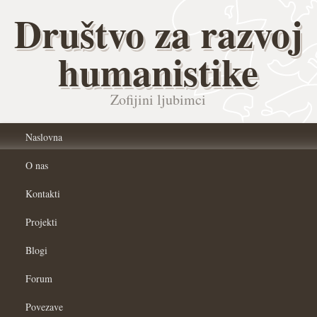
Društvo za razvoj
humanistike
Zofijini ljubimci
Naslovna
O nas
Kontakti
Projekti
Blogi
Forum
Povezave