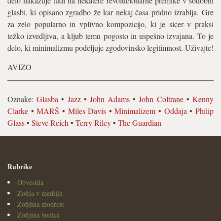
delo nakazuje tudi na nekatere revolucionarne premike v sodobni
glasbi, ki opisano zgradbo že kar nekaj časa pridno izrablja. Gre
za zelo popularno in vplivno kompozicijo, ki je sicer v praksi
težko izvedljiva, a kljub temu pogosto in uspešno izvajana. To je
delo, ki minimalizmu podeljuje zgodovinsko legitimnost. Uživajte!
AVIZO
Oznake:
Glasba
•
Jazz
•
John Adams
•
John Coltrane
•
Kenny
Clarke
•
MARŠ
•
Miles Davis
•
Minimalizem
•
Oddaja
•
Philip
Glass
•
Steve Reich
•
Terry Riley
•
The Guardian
Rubrike
Obvestila
Zofija v medijih
Zofijina modrost
Zofijina bodica