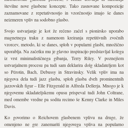
številne nove glasbene koncepte. Tako zasnovane kompozicije
zaznamovane z repetativnostjo in vzorčnostjo imajo še danes
neizmeren vpliv na sodobno glasbo.
Svojo ustvarjanje je kot že rečeno začel s pionirsko uporabo
magnetnega traku z namenom kreiranja repetitivnih zvočnih
vzorcev, metodo, ki se danes, sploh v popularni glasbi, množično
uporablja. Na začetku mu je glavno inspiracijo predstavljal kolega
iz vrst minimalističnega gibanja, Terry Riley. V poznejšem
ustvarjalnem procesu pa tudi sam deklarira dolg skladateljem kot
so Pérotin, Bach, Debussy in Stravinsky. Velik vpliv ima na
njegova dela tudi jazz glasba, sploh glasba dveh prominentnih
jazzovskih figur – Elle Fitzgerald in Alfreda Dellerja. Mnogo je k
njegovemu skladateljskemu opusu prispeval tudi John Coltrane,
med omembe vredne pa sodita recimo še Kenny Clarke in Miles
Davis.
Ko govorimo o Reichovem glasbenem vplivu na druge, že
omenjeno ne gre zanemariti njegovega vpliva na popularno