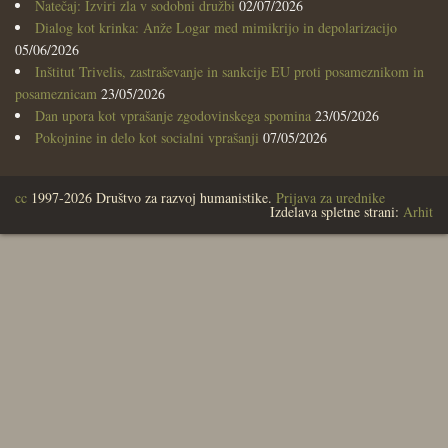
Natečaj: Izviri zla v sodobni družbi
02/07/2026
Dialog kot krinka: Anže Logar med mimikrijo in depolarizacijo
05/06/2026
Inštitut Trivelis, zastraševanje in sankcije EU proti posameznikom in
posameznicam
23/05/2026
Dan upora kot vprašanje zgodovinskega spomina
23/05/2026
Pokojnine in delo kot socialni vprašanji
07/05/2026
cc
1997-2026 Društvo za razvoj humanistike.
Prijava za urednike
Izdelava spletne strani:
Arhit