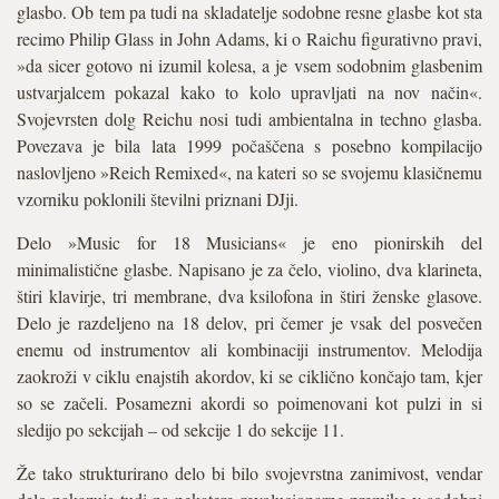
glasbo. Ob tem pa tudi na skladatelje sodobne resne glasbe kot sta
recimo Philip Glass in John Adams, ki o Raichu figurativno pravi,
»da sicer gotovo ni izumil kolesa, a je vsem sodobnim glasbenim
ustvarjalcem pokazal kako to kolo upravljati na nov način«.
Svojevrsten dolg Reichu nosi tudi ambientalna in techno glasba.
Povezava je bila lata 1999 počaščena s posebno kompilacijo
naslovljeno »Reich Remixed«, na kateri so se svojemu klasičnemu
vzorniku poklonili številni priznani DJji.
Delo »Music for 18 Musicians« je eno pionirskih del
minimalistične glasbe. Napisano je za čelo, violino, dva klarineta,
štiri klavirje, tri membrane, dva ksilofona in štiri ženske glasove.
Delo je razdeljeno na 18 delov, pri čemer je vsak del posvečen
enemu od instrumentov ali kombinaciji instrumentov. Melodija
zaokroži v ciklu enajstih akordov, ki se ciklično končajo tam, kjer
so se začeli. Posamezni akordi so poimenovani kot pulzi in si
sledijo po sekcijah – od sekcije 1 do sekcije 11.
Že tako strukturirano delo bi bilo svojevrstna zanimivost, vendar