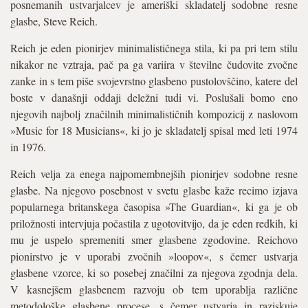
posnemanih ustvarjalcev je ameriški skladatelj sodobne resne
glasbe, Steve Reich.
Reich je eden pionirjev minimalističnega stila, ki pa pri tem stilu
nikakor ne vztraja, pač pa ga variira v številne čudovite zvočne
zanke in s tem piše svojevrstno glasbeno pustolovščino, katere del
boste v današnji oddaji deležni tudi vi. Poslušali bomo eno
njegovih najbolj značilnih minimalističnih kompozicij z naslovom
»Music for 18 Musicians«, ki jo je skladatelj spisal med leti 1974
in 1976.
Reich velja za enega najpomembnejših pionirjev sodobne resne
glasbe. Na njegovo posebnost v svetu glasbe kaže recimo izjava
popularnega britanskega časopisa »The Guardian«, ki ga je ob
priložnosti intervjuja počastila z ugotovitvijo, da je eden redkih, ki
mu je uspelo spremeniti smer glasbene zgodovine. Reichovo
pionirstvo je v uporabi zvočnih »loopov«, s čemer ustvarja
glasbene vzorce, ki so posebej značilni za njegova zgodnja dela.
V kasnejšem glasbenem razvoju ob tem uporablja različne
metodološke glasbene procese, s čemer ustvarja in raziskuje