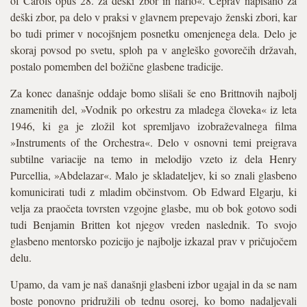
of Carols opus 28. za deški zbor in harfo«. Čeprav napisano za
deški zbor, pa delo v praksi v glavnem prepevajo ženski zbori, kar
bo tudi primer v nocojšnjem posnetku omenjenega dela. Delo je
skoraj povsod po svetu, sploh pa v angleško govorečih državah,
postalo pomemben del božične glasbene tradicije.
Za konec današnje oddaje bomo slišali še eno Brittnovih najbolj
znamenitih del, »Vodnik po orkestru za mladega človeka« iz leta
1946, ki ga je zložil kot spremljavo izobraževalnega filma
»Instruments of the Orchestra«. Delo v osnovni temi preigrava
subtilne variacije na temo in melodijo vzeto iz dela Henry
Purcellia, »Abdelazar«. Malo je skladateljev, ki so znali glasbeno
komunicirati tudi z mladim občinstvom. Ob Edward Elgarju, ki
velja za praočeta tovrsten vzgojne glasbe, mu ob bok gotovo sodi
tudi Benjamin Britten kot njegov vreden naslednik. To svojo
glasbeno mentorsko pozicijo je najbolje izkazal prav v pričujočem
delu.
Upamo, da vam je naš današnji glasbeni izbor ugajal in da se nam
boste ponovno pridružili ob tednu osorej, ko bomo nadaljevali