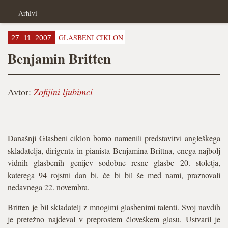
Arhivi
GLASBENI CIKLON
27. 11. 2007
Benjamin Britten
Avtor:
Zofijini ljubimci
Današnji Glasbeni ciklon bomo namenili predstavitvi angleškega
skladatelja, dirigenta in pianista Benjamina Brittna, enega najbolj
vidnih glasbenih genijev sodobne resne glasbe 20. stoletja,
katerega 94 rojstni dan bi, če bi bil še med nami, praznovali
nedavnega 22. novembra.
Britten je bil skladatelj z mnogimi glasbenimi talenti. Svoj navdih
je pretežno najdeval v preprostem človeškem glasu. Ustvaril je