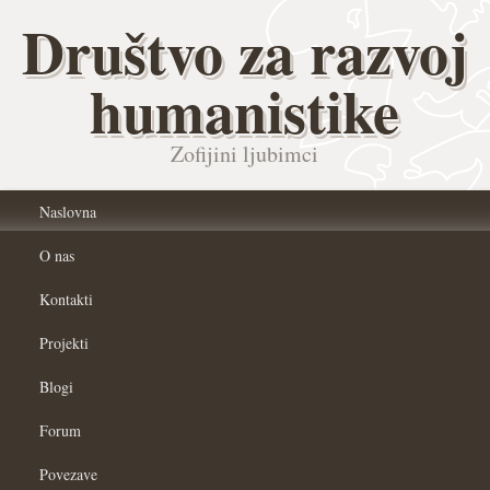
Društvo za razvoj
humanistike
Zofijini ljubimci
Naslovna
O nas
Kontakti
Projekti
Blogi
Forum
Povezave