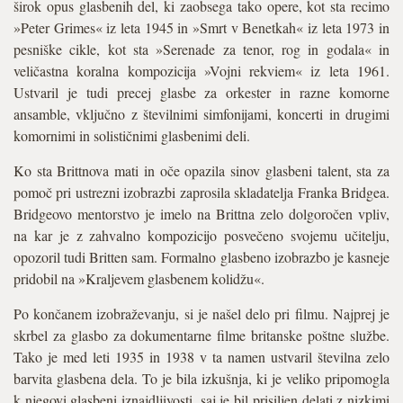
širok opus glasbenih del, ki zaobsega tako opere, kot sta recimo
»Peter Grimes« iz leta 1945 in »Smrt v Benetkah« iz leta 1973 in
pesniške cikle, kot sta »Serenade za tenor, rog in godala« in
veličastna koralna kompozicija »Vojni rekviem« iz leta 1961.
Ustvaril je tudi precej glasbe za orkester in razne komorne
ansamble, vključno z številnimi simfonijami, koncerti in drugimi
komornimi in solističnimi glasbenimi deli.
Ko sta Brittnova mati in oče opazila sinov glasbeni talent, sta za
pomoč pri ustrezni izobrazbi zaprosila skladatelja Franka Bridgea.
Bridgeovo mentorstvo je imelo na Brittna zelo dolgoročen vpliv,
na kar je z zahvalno kompozicijo posvečeno svojemu učitelju,
opozoril tudi Britten sam. Formalno glasbeno izobrazbo je kasneje
pridobil na »Kraljevem glasbenem kolidžu«.
Po končanem izobraževanju, si je našel delo pri filmu. Najprej je
skrbel za glasbo za dokumentarne filme britanske poštne službe.
Tako je med leti 1935 in 1938 v ta namen ustvaril številna zelo
barvita glasbena dela. To je bila izkušnja, ki je veliko pripomogla
k njegovi glasbeni iznajdljivosti, saj je bil prisiljen delati z nizkimi