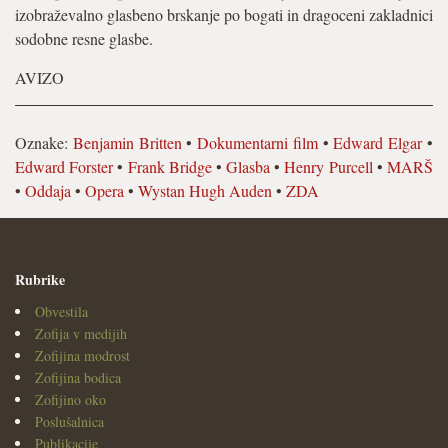
izobraževalno glasbeno brskanje po bogati in dragoceni zakladnici
sodobne resne glasbe.
AVIZO
Oznake:
Benjamin Britten
•
Dokumentarni film
•
Edward Elgar
•
Edward Forster
•
Frank Bridge
•
Glasba
•
Henry Purcell
•
MARŠ
•
Oddaja
•
Opera
•
Wystan Hugh Auden
•
ZDA
Rubrike
Obvestila
Zofija v medijih
Zofijina modrost
Zofijina bodica
Zofijino oko
Poslušalnica
Publikacije