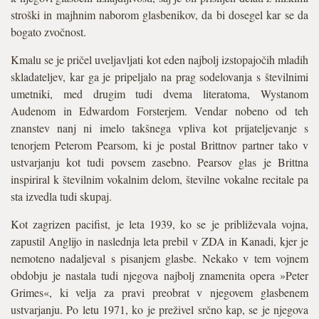
stroški in majhnim naborom glasbenikov, da bi dosegel kar se da
bogato zvočnost.
Kmalu se je pričel uveljavljati kot eden najbolj izstopajočih mladih
skladateljev, kar ga je pripeljalo na prag sodelovanja s številnimi
umetniki, med drugim tudi dvema literatoma, Wystanom
Audenom in Edwardom Forsterjem. Vendar nobeno od teh
znanstev nanj ni imelo takšnega vpliva kot prijateljevanje s
tenorjem Peterom Pearsom, ki je postal Brittnov partner tako v
ustvarjanju kot tudi povsem zasebno. Pearsov glas je Brittna
inspiriral k številnim vokalnim delom, številne vokalne recitale pa
sta izvedla tudi skupaj.
Kot zagrizen pacifist, je leta 1939, ko se je približevala vojna,
zapustil Anglijo in naslednja leta prebil v ZDA in Kanadi, kjer je
nemoteno nadaljeval s pisanjem glasbe. Nekako v tem vojnem
obdobju je nastala tudi njegova najbolj znamenita opera »Peter
Grimes«, ki velja za pravi preobrat v njegovem glasbenem
ustvarjanju. Po letu 1971, ko je preživel srčno kap, se je njegova