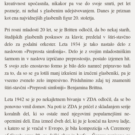
kreativnost upočasnila, nikakor pa vse do svoje smrti, pet let
pozneje, ni nehal s glasbenim udejstvovanjem. Danes je priznan
kot ena najvidnejših glasbenih figur 20. stoletja.
Pri rosni mladosti 20 let, se je Britten odločil, da bo nekaj starih,
študijskih glasbenih poskusov za klavir, predelal v štiri-stavčno
delo za godalni orkester. Leta 1934 je tako nastalo delo z
naslovom »Preprosta simfonija«. Delo je z svojim mladostniškim
šarmom in v naslovu izpričano preprostostjo, postalo izjemen hit.
S svojo zelo enostavno formo je bilo delo namreč pripravno tudi
za to, da so se ga lotili manj izkušeni in izučeni glasbeniki, pa je
vseeno zvenelo zelo impresivno. Prisluhnimo zdaj tej znameniti
štiri-stavčni »Preprosti simfoniji« Benjamina Brittna.
Leta 1942 se je po nekajletnem bivanju v ZDA odločil, da se bo
ponovno vrnil domov. Na poti iz ZDA je pričel z skladanjem serije
koralnih del, ki so ostale med njegovimi popularnejšimi ne-
opernimi deli. Ena izmed dveh del, ki ju je končal na krovu ladje,
s katero se je vračal v Evropo, je bila kompozicija »A Ceremony